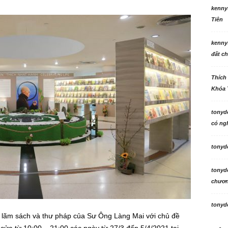
kenny
Tiên
kenny
đất ch
Thích
Khóa 
tonyd
có ngh
tonyd
tonyd
chương
tonyd
ển lãm sách và thư pháp của Sư Ông Làng Mai với chủ đề