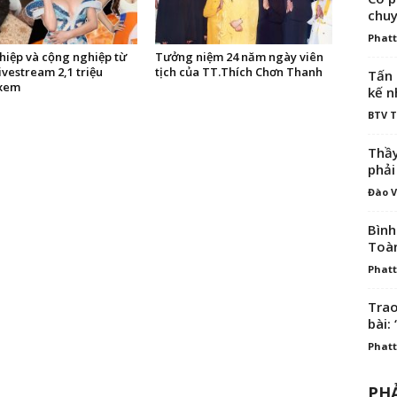
chuy
Phatt
hiệp và cộng nghiệp từ
Tưởng niệm 24 năm ngày viên
ivestream 2,1 triệu
tịch của TT.Thích Chơn Thanh
Tấn 
xem
kế n
BTV 
Thầy
phải
Đào V
Bình
Toà
Phatt
Trao
bài: 
Phatt
PHẢ