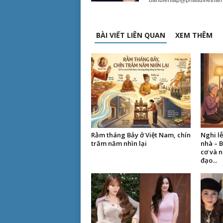
banbientap@phattuvietnam
BÀI VIẾT LIÊN QUAN
XEM THÊM
Rằm tháng Bảy ở Việt Nam, chín
Nghi lễ
trăm năm nhìn lại
nhà – 
cơ và n
đạo...