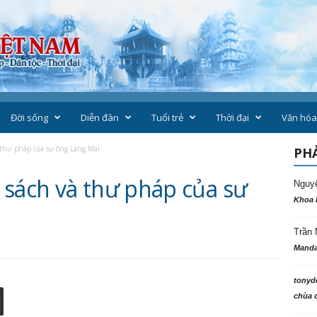
Đời sống
Diễn đàn
Tuổi trẻ
Thời đại
Văn hóa
 thư pháp của sư ông Làng Mai
PHẢ
 sách và thư pháp của sư
Nguy
Khoa 
Trần 
Manda
tonyd
chùa c