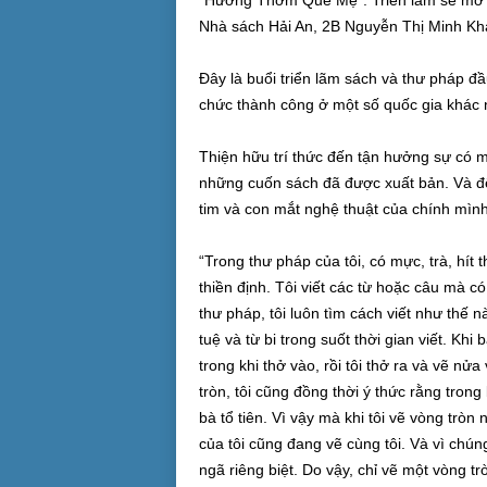
“Hương Thơm Quê Mẹ”. Triển lãm sẽ mở cử
Nhà sách Hải An, 2B Nguyễn Thị Minh Kh
Đây là buổi triển lãm sách và thư pháp đ
chức thành công ở một số quốc gia khác
Thiện hữu trí thức đến tận hưởng sự có 
những cuốn sách đã được xuất bản. Và để
tim và con mắt nghệ thuật của chính mình
“Trong thư pháp của tôi, có mực, trà, hít
thiền định. Tôi viết các từ hoặc câu mà c
thư pháp, tôi luôn tìm cách viết như thế 
tuệ và từ bi trong suốt thời gian viết. Khi
trong khi thở vào, rồi tôi thở ra và vẽ nửa
tròn, tôi cũng đồng thời ý thức rằng tron
bà tổ tiên. Vì vậy mà khi tôi vẽ vòng tròn 
của tôi cũng đang vẽ cùng tôi. Và vì chú
ngã riêng biệt. Do vậy, chỉ vẽ một vòng t