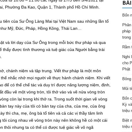
a từ 10:00 – 21:00 các ngày từ 27/3 đến 5/4/2021 tại
BÀI
ai, Phường Đa Kao, Quận 1, Thành phố Hồ Chí Minh.
Bốn n
ầu tiên của Sư Ông Làng Mai tại Việt Nam sau những lần tổ
Phân 
 như Mỹ, Đức, Pháp, Hồng Kông, Thái Lan…
pháp 
trong
mặt và lời dạy của Sư Ông trong mỗi bức thư pháp và qua
Rằm t
 thấy được tình thương và tuệ giác của Người bằng trái
.
Nghi 
cho P
Phật
 thở, chánh niệm và tập trung. Viết thư pháp là một môn
ó thể nhắc nhở mọi người về thực hành chánh niệm. Khi viết
Bông 
nào để có thể chế tác và duy trì được năng lượng niệm, định,
Mũi t
 bắt đầu vẽ một vòng tròn, tôi thở vào và vẽ nửa vòng tròn
Bốn c
 vòng còn lại trong khi thở ra. Trong suốt thời gian vẽ vòng
Kỳ và
g bàn tay này của tôi có bàn tay của cha, của mẹ, của ông
triệu
này thì cha, mẹ, ông bà tổ tiên và cả các vị thầy tâm linh
ng tôi cùng nhau vẽ vòng tròn này nên không hề có một cái
Biệt 
triệu
ròn thôi nhưng ta có thể có được tuệ giác về vô ngã