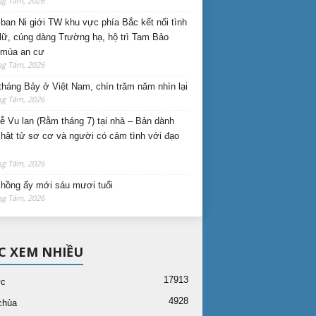
ng Tám, 2026
ban Ni giới TW khu vực phía Bắc kết nối tình
lữ, cúng dàng Trường hạ, hộ trì Tam Bảo
 mùa an cư
ng Tám, 2026
háng Bảy ở Việt Nam, chín trăm năm nhìn lại
ng Tám, 2026
lễ Vu lan (Rằm tháng 7) tại nhà – Bản dành
hật tử sơ cơ và người có cảm tình với đạo
ng Tám, 2026
hồng ấy mới sáu mươi tuổi
ng Tám, 2026
C XEM NHIỀU
17913
ức
4928
chùa