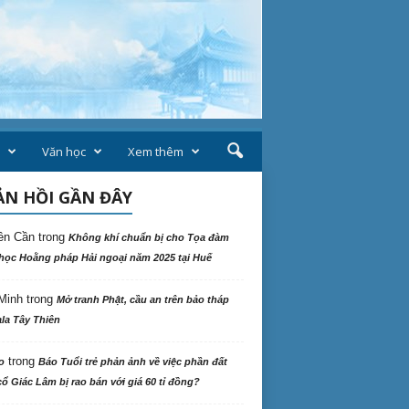
Văn học
Xem thêm
N HỒI GẦN ĐÂY
ên Cần
trong
Không khí chuẩn bị cho Tọa đàm
học Hoằng pháp Hải ngoại năm 2025 tại Huế
Minh
trong
Mở tranh Phật, cầu an trên bảo tháp
la Tây Thiên
trong
o
Báo Tuổi trẻ phản ảnh về việc phần đất
ổ Giác Lâm bị rao bán với giá 60 tỉ đồng?