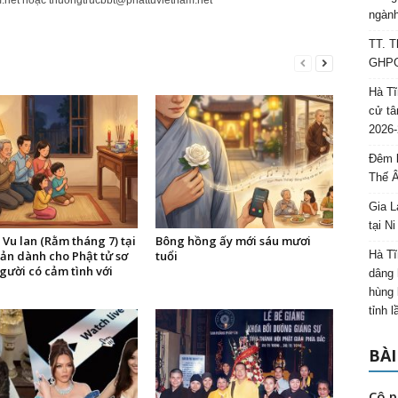
.net
hoặc
thuongtrucbbt@phattuvietnam.net
ngành
TT. T
GHPGV
Hà Tĩ
cử tâ
2026-
Đêm l
Thế 
Gia L
tại N
 Vu lan (Rằm tháng 7) tại
Bông hồng ấy mới sáu mươi
Bản dành cho Phật tử sơ
tuổi
Hà Tĩ
gười có cảm tình với
dâng 
hùng 
tỉnh 
BÀI
Cô p