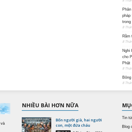
8 Thá
Phân 
pháp 
trong
8 Thá
Rằm t
8 Thá
Nghi 
cho P
Phật
8 Thá
Bông 
8 Thá
NHIỀU BÀI HƠN NỮA
MỤ
Tin t
Bốn người già, hai người
 và
con, một đứa cháu
Blog 