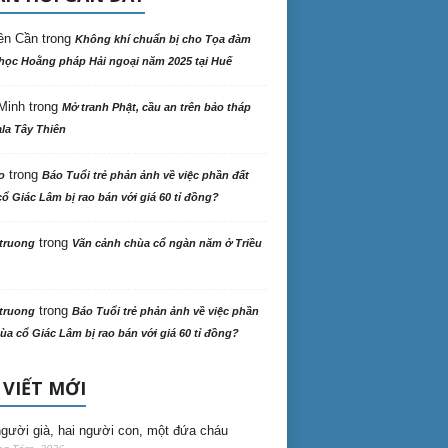
ên Cần
trong
Không khí chuẩn bị cho Tọa đàm
học Hoằng pháp Hải ngoại năm 2025 tại Huế
Minh
trong
Mở tranh Phật, cầu an trên bảo tháp
la Tây Thiên
trong
o
Báo Tuổi trẻ phản ảnh về việc phần đất
ổ Giác Lâm bị rao bán với giá 60 tỉ đồng?
trong
truong
Vãn cảnh chùa cổ ngàn năm ở Triều
trong
truong
Báo Tuổi trẻ phản ảnh về việc phần
ùa cổ Giác Lâm bị rao bán với giá 60 tỉ đồng?
 VIẾT MỚI
gười già, hai người con, một đứa cháu