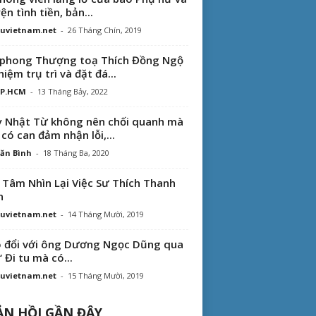
ện tình tiền, bản...
uvietnam.net
-
26 Tháng Chín, 2019
phong Thượng toạ Thích Đồng Ngộ
hiệm trụ trì và đặt đá...
TP.HCM
-
13 Tháng Bảy, 2022
 Nhật Từ không nên chối quanh mà
 có can đảm nhận lỗi,...
ăn Bình
-
18 Tháng Ba, 2020
 Tâm Nhìn Lại Việc Sư Thích Thanh
n
uvietnam.net
-
14 Tháng Mười, 2019
 đổi với ông Dương Ngọc Dũng qua
“ Đi tu mà có...
uvietnam.net
-
15 Tháng Mười, 2019
N HỒI GẦN ĐÂY