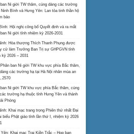
ban Ni giới TW thăm, cúng dàng các trường
i Ninh Bình và Hưng Yên: Lan tỏa tinh thần hộ
am bảo
Bình: Hội nghị công bố Quyết định và ra mắt
ban Ni giới tỉnh nhiệm kỳ 2026-2031
inh: Hòa thượng Thích Thanh Phụng được
uy cử làm Trưởng Ban Trị sự GHPGVN tỉnh
 kỳ 2026 – 2031
Phân ban Ni giới TW khu vực phía Bắc thăm,
dàng các trường hạ tại Hà Nội nhân mùa an
L.2570
ban Ni giới TW khu vực phía Bắc thăm, cúng
các trường hạ thuộc tỉnh Hưng Yên và thành
ải Phòng
inh: Khai mạc trang trọng Phiên thứ nhất Đại
ại biểu Phật giáo tỉnh lần thứ I, nhiệm kỳ 2026
1
Yên: Khai mạc Trại Kiền Trắc – Họp bạn