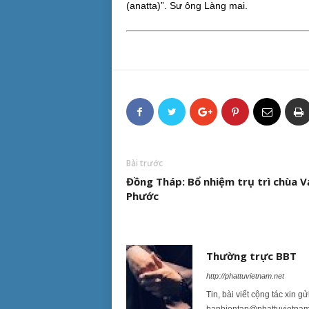
(anatta)”. Sư ông Làng mai.
Bài trước
Đồng Tháp: Bổ nhiệm trụ trì chùa V
Phước
Thường trực BBT
http://phattuvietnam.net
Tin, bài viết cộng tác xin g