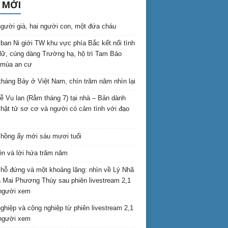
 MỚI
gười già, hai người con, một đứa cháu
ban Ni giới TW khu vực phía Bắc kết nối tình
lữ, cúng dàng Trường hạ, hộ trì Tam Bảo
 mùa an cư
háng Bảy ở Việt Nam, chín trăm năm nhìn lại
lễ Vu lan (Rằm tháng 7) tại nhà – Bản dành
hật tử sơ cơ và người có cảm tình với đạo
hồng ấy mới sáu mươi tuổi
ên và lời hứa trăm năm
hỗ đứng và một khoảng lặng: nhìn về Lý Nhã
 Mai Phương Thúy sau phiên livestream 2,1
 người xem
nghiệp và cộng nghiệp từ phiên livestream 2,1
 người xem