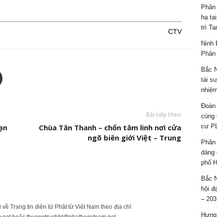
Phân 
hạ tạ
trì T
CTV
Ninh 
Phân 
Bắc N
tái s
nhiệm
Đoàn 
Bài tiếp theo
cúng 
ạn
Chùa Tân Thanh – chốn tâm linh nơi cửa
cư P
ngõ biên giới Việt – Trung
Phân 
dàng 
phố H
Bắc N
hội đ
– 203
ửi về Trang tin điện tử Phật tử Việt Nam theo địa chỉ
Hưng 