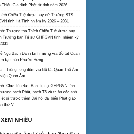
 Thiếu Gia đình Phật tử tỉnh năm 2026
hích Chiếu Tuệ được suy cử Trưởng BTS
N tỉnh Hà Tĩnh nhiệm kỳ 2026 – 2031
nh: Thượng tọa Thích Chiếu Tuệ được suy
n Trưởng ban Trị sự GHPGVN tỉnh, nhiệm kỳ
2031
ễ Ngũ Bách Danh kính mừng vía Bồ tát Quán
Âm tại chùa Phước Hưng
ai: Thiêng liêng đêm vía Bồ tát Quán Thế Âm
i viện Quan Âm
nh: Chư Tôn đức Ban Trị sự GHPGVN tỉnh
hương bạch Phật, bạch Tổ và tri ân các anh
liệt sĩ trước thềm Đại hội đại biểu Phật giáo
lần thứ V
 XEM NHIỀU
hóng viên lẳng lơ của báo Phụ nữ và