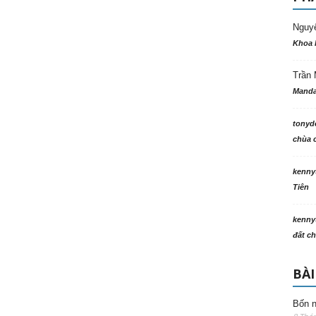
Nguy
Khoa 
Trần 
Manda
tonyd
chùa c
kenny
Tiên
kenny
đất ch
BÀI
Bốn n