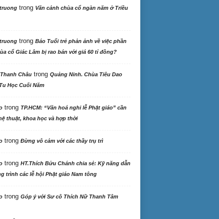
trong
truong
Vãn cảnh chùa cổ ngàn năm ở Triều
trong
truong
Báo Tuổi trẻ phản ảnh về việc phần
ùa cổ Giác Lâm bị rao bán với giá 60 tỉ đồng?
trong
 Thanh Châu
Quảng Ninh. Chùa Tiêu Dao
Tu Học Cuối Năm
trong
o
TP.HCM: “Văn hoá nghi lễ Phật giáo” cần
ệ thuật, khoa học và hợp thời
trong
o
Đừng vô cảm với các thầy trụ trì
trong
o
HT.Thích Bửu Chánh chia sẻ: Kỹ năng dẫn
 trình các lễ hội Phật giáo Nam tông
trong
o
Góp ý với Sư cô Thích Nữ Thanh Tâm