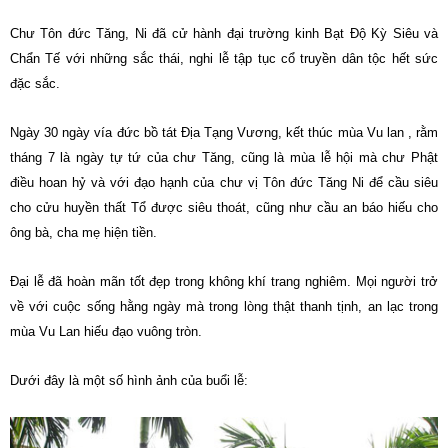
Chư Tôn đức Tăng, Ni đã cử hành đại trường kinh Bạt Độ Kỳ Siêu và
Chẩn Tế với những sắc thái, nghi lễ tập tục cổ truyền dân tộc hết sức
đặc sắc.
Ngày 30 ngày vía đức bồ tát Địa Tạng Vương, kết thúc mùa Vu lan , rằm
tháng 7 là ngày tự tứ của chư Tăng, cũng là mùa lễ hội mà chư Phật
điều hoan hỷ và với đạo hạnh của chư vị Tôn đức Tăng Ni để cầu siêu
cho cửu huyền thất Tổ được siêu thoát, cũng như cầu an báo hiếu cho
ông bà, cha mẹ hiện tiền.
Đại lễ đã hoàn mãn tốt đẹp trong không khí trang nghiêm. Mọi người trở
về với cuộc sống hằng ngày mà trong lòng thật thanh tịnh, an lạc trong
mùa Vu Lan hiếu đạo vuông tròn.
Dưới đây là một số hình ảnh của buổi lễ: