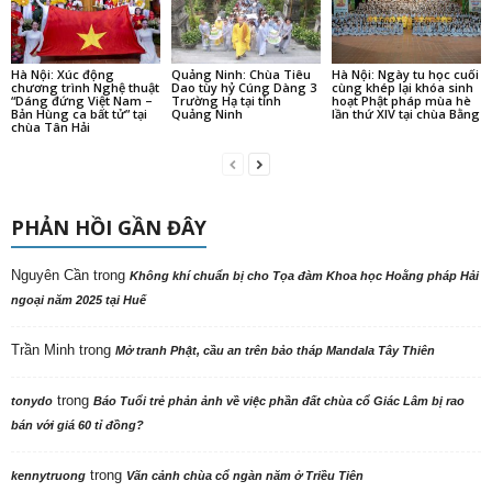
Hà Nội: Xúc động
Quảng Ninh: Chùa Tiêu
Hà Nội: Ngày tu học cuối
chương trình Nghệ thuật
Dao tùy hỷ Cúng Dàng 3
cùng khép lại khóa sinh
“Dáng đứng Việt Nam –
Trường Hạ tại tỉnh
hoạt Phật pháp mùa hè
Bản Hùng ca bất tử” tại
Quảng Ninh
lần thứ XIV tại chùa Bằng
chùa Tân Hải
PHẢN HỒI GẦN ĐÂY
Nguyên Cần
trong
Không khí chuẩn bị cho Tọa đàm Khoa học Hoằng pháp Hải
ngoại năm 2025 tại Huế
Trần Minh
trong
Mở tranh Phật, cầu an trên bảo tháp Mandala Tây Thiên
trong
tonydo
Báo Tuổi trẻ phản ảnh về việc phần đất chùa cổ Giác Lâm bị rao
bán với giá 60 tỉ đồng?
trong
kennytruong
Vãn cảnh chùa cổ ngàn năm ở Triều Tiên