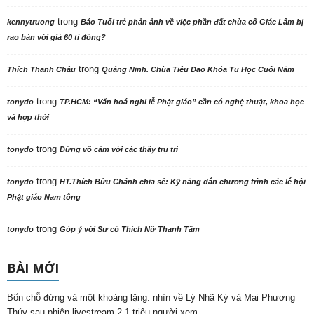
trong
kennytruong
Báo Tuổi trẻ phản ảnh về việc phần đất chùa cổ Giác Lâm bị
rao bán với giá 60 tỉ đồng?
trong
Thích Thanh Châu
Quảng Ninh. Chùa Tiêu Dao Khóa Tu Học Cuối Năm
trong
tonydo
TP.HCM: “Văn hoá nghi lễ Phật giáo” cần có nghệ thuật, khoa học
và hợp thời
trong
tonydo
Đừng vô cảm với các thầy trụ trì
trong
tonydo
HT.Thích Bửu Chánh chia sẻ: Kỹ năng dẫn chương trình các lễ hội
Phật giáo Nam tông
trong
tonydo
Góp ý với Sư cô Thích Nữ Thanh Tâm
BÀI MỚI
Bốn chỗ đứng và một khoảng lặng: nhìn về Lý Nhã Kỳ và Mai Phương
Thúy sau phiên livestream 2,1 triệu người xem