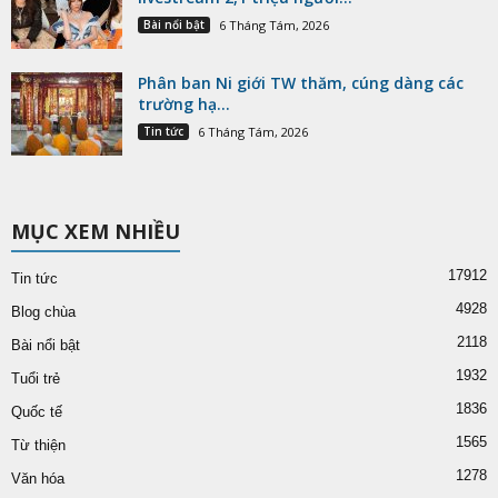
Bài nổi bật
6 Tháng Tám, 2026
Phân ban Ni giới TW thăm, cúng dàng các
trường hạ...
Tin tức
6 Tháng Tám, 2026
MỤC XEM NHIỀU
17912
Tin tức
4928
Blog chùa
2118
Bài nổi bật
1932
Tuổi trẻ
1836
Quốc tế
1565
Từ thiện
1278
Văn hóa