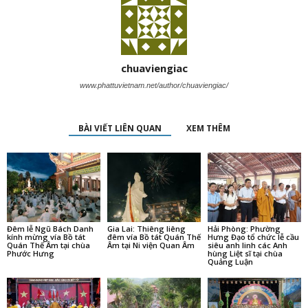
chuaviengiac
www.phattuvietnam.net/author/chuaviengiac/
BÀI VIẾT LIÊN QUAN
XEM THÊM
Đêm lễ Ngũ Bách Danh
Gia Lai: Thiêng liêng
Hải Phòng: Phường
kính mừng vía Bồ tát
đêm vía Bồ tát Quán Thế
Hưng Đạo tổ chức lễ cầu
Quán Thế Âm tại chùa
Âm tại Ni viện Quan Âm
siêu anh linh các Anh
Phước Hưng
hùng Liệt sĩ tại chùa
Quảng Luận