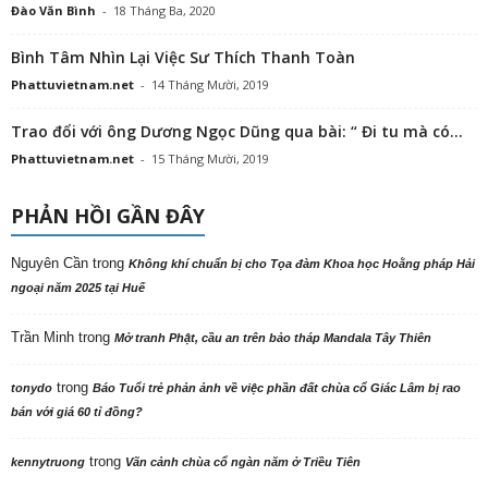
Đào Văn Bình
-
18 Tháng Ba, 2020
Bình Tâm Nhìn Lại Việc Sư Thích Thanh Toàn
Phattuvietnam.net
-
14 Tháng Mười, 2019
Trao đổi với ông Dương Ngọc Dũng qua bài: “ Đi tu mà có...
Phattuvietnam.net
-
15 Tháng Mười, 2019
PHẢN HỒI GẦN ĐÂY
Nguyên Cần
trong
Không khí chuẩn bị cho Tọa đàm Khoa học Hoằng pháp Hải
ngoại năm 2025 tại Huế
Trần Minh
trong
Mở tranh Phật, cầu an trên bảo tháp Mandala Tây Thiên
trong
tonydo
Báo Tuổi trẻ phản ảnh về việc phần đất chùa cổ Giác Lâm bị rao
bán với giá 60 tỉ đồng?
trong
kennytruong
Vãn cảnh chùa cổ ngàn năm ở Triều Tiên