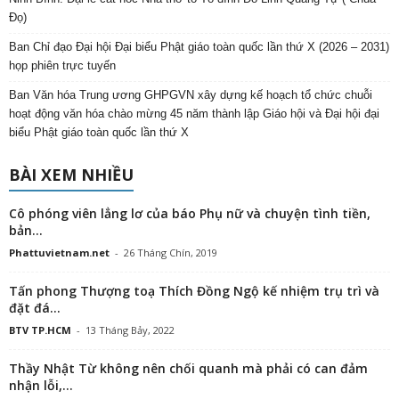
Đọ)
Ban Chỉ đạo Đại hội Đại biểu Phật giáo toàn quốc lần thứ X (2026 – 2031)
họp phiên trực tuyến
Ban Văn hóa Trung ương GHPGVN xây dựng kế hoạch tổ chức chuỗi
hoạt động văn hóa chào mừng 45 năm thành lập Giáo hội và Đại hội đại
biểu Phật giáo toàn quốc lần thứ X
BÀI XEM NHIỀU
Cô phóng viên lẳng lơ của báo Phụ nữ và chuyện tình tiền,
bản...
Phattuvietnam.net
-
26 Tháng Chín, 2019
Tấn phong Thượng toạ Thích Đồng Ngộ kế nhiệm trụ trì và
đặt đá...
BTV TP.HCM
-
13 Tháng Bảy, 2022
Thầy Nhật Từ không nên chối quanh mà phải có can đảm
nhận lỗi,...