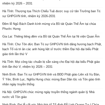
nhiệm kỳ 2026 – 2031
Hà Tĩnh: Thượng tọa Thích Chiếu Tuệ được suy cử tân Trưởng ban Trị
sự GHPGVN tỉnh, nhiệm kỳ 2026-2031
Đêm lễ Ngũ Bách Danh kính mừng vía Bồ tát Quán Thế Âm tại chùa
Phước Hưng
Gia Lai: Thiêng liêng đêm vía Bồ tát Quán Thế Âm tại Ni viện Quan Âm
Hà Tĩnh: Chư Tôn đức Ban Trị sự GHPGVN tỉnh dâng hương bạch Phật,
bạch Tổ và tri ân các anh hùng liệt sĩ trước thềm Đại hội đại biểu Phật
giáo tỉnh lần thứ V
Hà Tĩnh: Mọi công tác chuẩn bị sẵn sàng cho Đại hội đại biểu Phật giáo
tỉnh lần thứ V, nhiệm kỳ 2026 – 2031
Ninh Bình: Ban Trị sự GHPGVN tỉnh và BĐD Phật giáo Liên xã Vụ Bản,
Ý Yên, Bình Lục, Nghĩa Hưng chúc mừng Ban Dân tộc và Tôn giáo tỉnh
nhân ngày truyền thống
Hà Nội: GHPGVN chúc mừng ngày truyền thống ngành quản lý Nhà
nước về Tôn giáo
Ninh Bình: Đại lễ cất nóc Nhà thờ tổ Tổ đình Đỗ Linh Quang Tự ( Chùa