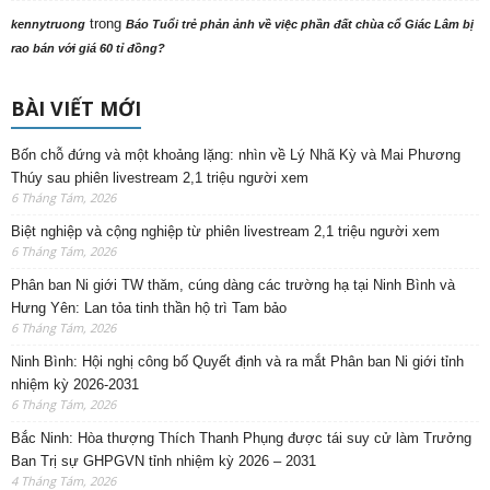
trong
kennytruong
Báo Tuổi trẻ phản ảnh về việc phần đất chùa cổ Giác Lâm bị
rao bán với giá 60 tỉ đồng?
BÀI VIẾT MỚI
Bốn chỗ đứng và một khoảng lặng: nhìn về Lý Nhã Kỳ và Mai Phương
Thúy sau phiên livestream 2,1 triệu người xem
6 Tháng Tám, 2026
Biệt nghiệp và cộng nghiệp từ phiên livestream 2,1 triệu người xem
6 Tháng Tám, 2026
Phân ban Ni giới TW thăm, cúng dàng các trường hạ tại Ninh Bình và
Hưng Yên: Lan tỏa tinh thần hộ trì Tam bảo
6 Tháng Tám, 2026
Ninh Bình: Hội nghị công bố Quyết định và ra mắt Phân ban Ni giới tỉnh
nhiệm kỳ 2026-2031
6 Tháng Tám, 2026
Bắc Ninh: Hòa thượng Thích Thanh Phụng được tái suy cử làm Trưởng
Ban Trị sự GHPGVN tỉnh nhiệm kỳ 2026 – 2031
4 Tháng Tám, 2026