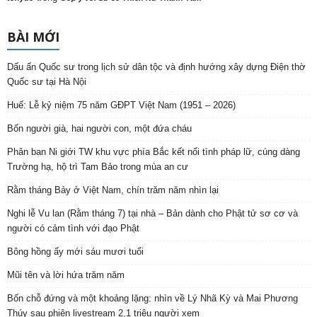
BÀI MỚI
Dấu ấn Quốc sư trong lịch sử dân tộc và định hướng xây dựng Điện thờ
Quốc sư tại Hà Nội
Huế: Lễ kỷ niệm 75 năm GĐPT Việt Nam (1951 – 2026)
Bốn người già, hai người con, một đứa cháu
Phân ban Ni giới TW khu vực phía Bắc kết nối tình pháp lữ, cúng dàng
Trường hạ, hộ trì Tam Bảo trong mùa an cư
Rằm tháng Bảy ở Việt Nam, chín trăm năm nhìn lại
Nghi lễ Vu lan (Rằm tháng 7) tại nhà – Bản dành cho Phật tử sơ cơ và
người có cảm tình với đạo Phật
Bông hồng ấy mới sáu mươi tuổi
Mũi tên và lời hứa trăm năm
Bốn chỗ đứng và một khoảng lặng: nhìn về Lý Nhã Kỳ và Mai Phương
Thúy sau phiên livestream 2,1 triệu người xem