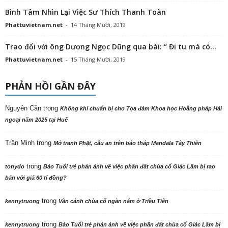
Bình Tâm Nhìn Lại Việc Sư Thích Thanh Toàn
Phattuvietnam.net
-
14 Tháng Mười, 2019
Trao đổi với ông Dương Ngọc Dũng qua bài: “ Đi tu mà có...
Phattuvietnam.net
-
15 Tháng Mười, 2019
PHẢN HỒI GẦN ĐÂY
Nguyên Cần
trong
Không khí chuẩn bị cho Tọa đàm Khoa học Hoằng pháp Hải
ngoại năm 2025 tại Huế
Trần Minh
trong
Mở tranh Phật, cầu an trên bảo tháp Mandala Tây Thiên
trong
tonydo
Báo Tuổi trẻ phản ảnh về việc phần đất chùa cổ Giác Lâm bị rao
bán với giá 60 tỉ đồng?
trong
kennytruong
Vãn cảnh chùa cổ ngàn năm ở Triều Tiên
trong
kennytruong
Báo Tuổi trẻ phản ảnh về việc phần đất chùa cổ Giác Lâm bị