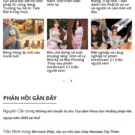
vực phía Bắc kết nối tình
Nam, chín trăm năm
tháng 7) tại nhà – Bản
pháp lữ, cúng dàng
nhìn lại
dành cho Phật tử sơ cơ
Trường hạ, hộ trì Tam
và người có cảm tình với
Bảo trong mùa...
đạo...
Bông hồng ấy mới sáu
Bốn chỗ đứng và một
Biệt nghiệp và cộng
mươi tuổi
khoảng lặng: nhìn về Lý
nghiệp từ phiên
Nhã Kỳ và Mai Phương
livestream 2,1 triệu
Thúy sau phiên
người xem
livestream 2,1 triệu
người xem
PHẢN HỒI GẦN ĐÂY
Nguyên Cần
trong
Không khí chuẩn bị cho Tọa đàm Khoa học Hoằng pháp Hải
ngoại năm 2025 tại Huế
Trần Minh
trong
Mở tranh Phật, cầu an trên bảo tháp Mandala Tây Thiên