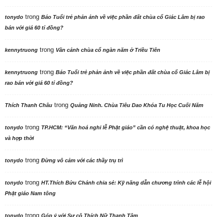
trong
tonydo
Báo Tuổi trẻ phản ảnh về việc phần đất chùa cổ Giác Lâm bị rao
bán với giá 60 tỉ đồng?
trong
kennytruong
Vãn cảnh chùa cổ ngàn năm ở Triều Tiên
trong
kennytruong
Báo Tuổi trẻ phản ảnh về việc phần đất chùa cổ Giác Lâm bị
rao bán với giá 60 tỉ đồng?
trong
Thích Thanh Châu
Quảng Ninh. Chùa Tiêu Dao Khóa Tu Học Cuối Năm
trong
tonydo
TP.HCM: “Văn hoá nghi lễ Phật giáo” cần có nghệ thuật, khoa học
và hợp thời
trong
tonydo
Đừng vô cảm với các thầy trụ trì
trong
tonydo
HT.Thích Bửu Chánh chia sẻ: Kỹ năng dẫn chương trình các lễ hội
Phật giáo Nam tông
trong
tonydo
Góp ý với Sư cô Thích Nữ Thanh Tâm