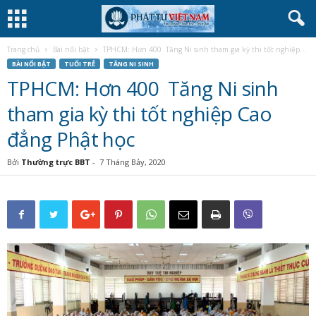
Trang chủ
Bài nổi bật
TPHCM: Hơn 400 Tăng Ni sinh tham gia kỳ thi tốt nghiệp...
BÀI NỔI BẬT
TUỔI TRẺ
TĂNG NI SINH
TPHCM: Hơn 400 Tăng Ni sinh
tham gia kỳ thi tốt nghiệp Cao
đẳng Phật học
Bởi
Thường trực BBT
-
7 Tháng Bảy, 2020