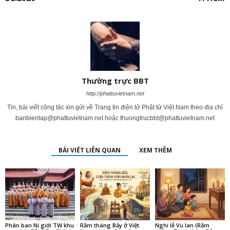
Thường trực BBT
http://phattuvietnam.net
Tin, bài viết cộng tác xin gửi về Trang tin điện tử Phật tử Việt Nam theo địa chỉ
banbientap@phattuvietnam.net
hoặc
thuongtrucbbt@phattuvietnam.net
BÀI VIẾT LIÊN QUAN
XEM THÊM
Phân ban Ni giới TW khu
Rằm tháng Bảy ở Việt
Nghi lễ Vu lan (Rằm