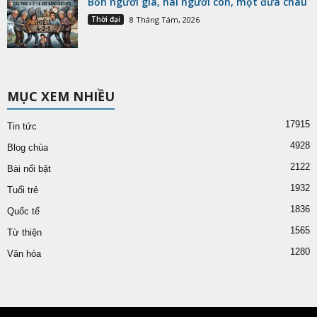
Bốn người già, hai người con, một đứa cháu
Thời đại
8 Tháng Tám, 2026
MỤC XEM NHIỀU
17915
Tin tức
4928
Blog chùa
2122
Bài nổi bật
1932
Tuổi trẻ
1836
Quốc tế
1565
Từ thiện
1280
Văn hóa