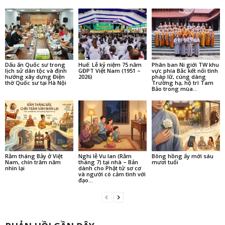
Dấu ấn Quốc sư trong
Huế: Lễ kỷ niệm 75 năm
Phân ban Ni giới TW khu
lịch sử dân tộc và định
GĐPT Việt Nam (1951 –
vực phía Bắc kết nối tình
hướng xây dựng Điện
2026)
pháp lữ, cúng dàng
thờ Quốc sư tại Hà Nội
Trường hạ, hộ trì Tam
Bảo trong mùa...
Rằm tháng Bảy ở Việt
Nghi lễ Vu lan (Rằm
Bông hồng ấy mới sáu
Nam, chín trăm năm
tháng 7) tại nhà – Bản
mươi tuổi
nhìn lại
dành cho Phật tử sơ cơ
và người có cảm tình với
đạo...