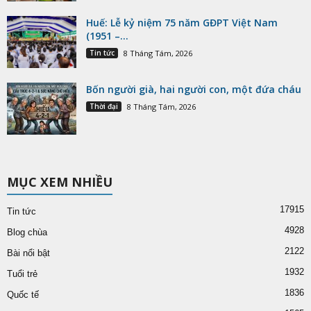
Huế: Lễ kỷ niệm 75 năm GĐPT Việt Nam
(1951 –...
Tin tức
8 Tháng Tám, 2026
Bốn người già, hai người con, một đứa cháu
Thời đại
8 Tháng Tám, 2026
MỤC XEM NHIỀU
17915
Tin tức
4928
Blog chùa
2122
Bài nổi bật
1932
Tuổi trẻ
1836
Quốc tế