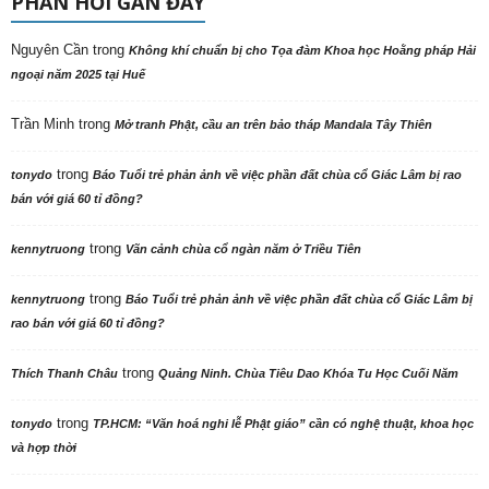
PHẢN HỒI GẦN ĐÂY
Nguyên Cần
trong
Không khí chuẩn bị cho Tọa đàm Khoa học Hoằng pháp Hải
ngoại năm 2025 tại Huế
Trần Minh
trong
Mở tranh Phật, cầu an trên bảo tháp Mandala Tây Thiên
trong
tonydo
Báo Tuổi trẻ phản ảnh về việc phần đất chùa cổ Giác Lâm bị rao
bán với giá 60 tỉ đồng?
trong
kennytruong
Vãn cảnh chùa cổ ngàn năm ở Triều Tiên
trong
kennytruong
Báo Tuổi trẻ phản ảnh về việc phần đất chùa cổ Giác Lâm bị
rao bán với giá 60 tỉ đồng?
trong
Thích Thanh Châu
Quảng Ninh. Chùa Tiêu Dao Khóa Tu Học Cuối Năm
trong
tonydo
TP.HCM: “Văn hoá nghi lễ Phật giáo” cần có nghệ thuật, khoa học
và hợp thời