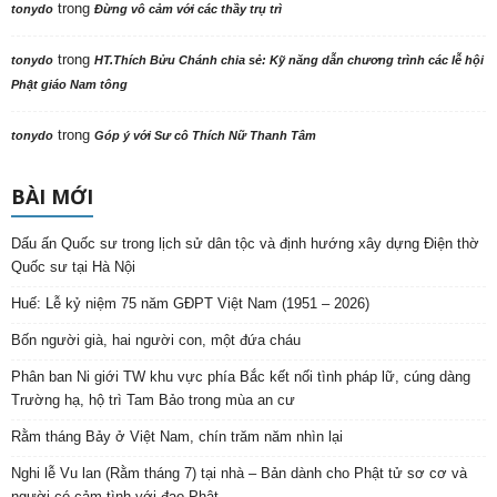
trong
tonydo
Đừng vô cảm với các thầy trụ trì
trong
tonydo
HT.Thích Bửu Chánh chia sẻ: Kỹ năng dẫn chương trình các lễ hội
Phật giáo Nam tông
trong
tonydo
Góp ý với Sư cô Thích Nữ Thanh Tâm
BÀI MỚI
Dấu ấn Quốc sư trong lịch sử dân tộc và định hướng xây dựng Điện thờ
Quốc sư tại Hà Nội
Huế: Lễ kỷ niệm 75 năm GĐPT Việt Nam (1951 – 2026)
Bốn người già, hai người con, một đứa cháu
Phân ban Ni giới TW khu vực phía Bắc kết nối tình pháp lữ, cúng dàng
Trường hạ, hộ trì Tam Bảo trong mùa an cư
Rằm tháng Bảy ở Việt Nam, chín trăm năm nhìn lại
Nghi lễ Vu lan (Rằm tháng 7) tại nhà – Bản dành cho Phật tử sơ cơ và
người có cảm tình với đạo Phật