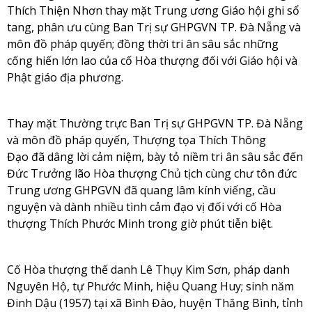
Thích Thiện Nhơn thay mặt Trung ương Giáo hội ghi sổ
tang, phân ưu cùng Ban Trị sự GHPGVN TP. Đà Nẵng và
môn đồ pháp quyến; đồng thời tri ân sâu sắc những
cống hiến lớn lao của cố Hòa thượng đối với Giáo hội và
Phật giáo địa phương.
Thay mặt Thường trực Ban Trị sự GHPGVN TP. Đà Nẵng
và môn đồ pháp quyến, Thượng tọa
Thích Thông
Đạo
đã dâng lời cảm niệm, bày tỏ niềm tri ân sâu sắc đến
Đức Trưởng lão Hòa thượng Chủ tịch cùng chư tôn đức
Trung ương GHPGVN đã quang lâm kính viếng, cầu
nguyện và dành nhiều tình cảm đạo vị đối với cố
Hòa
thượng Thích Phước Minh
trong giờ phút tiễn biệt.
Cố Hòa thượng thế danh Lê Thụy Kim Sơn, pháp danh
Nguyên Hộ, tự Phước Minh, hiệu Quang Huy; sinh năm
Đinh Dậu (1957) tại xã Bình Đào, huyện Thăng Bình, tỉnh