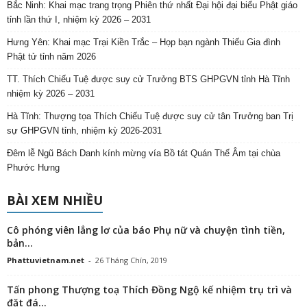
Bắc Ninh: Khai mạc trang trọng Phiên thứ nhất Đại hội đại biểu Phật giáo
tỉnh lần thứ I, nhiệm kỳ 2026 – 2031
Hưng Yên: Khai mạc Trại Kiền Trắc – Họp bạn ngành Thiếu Gia đình
Phật tử tỉnh năm 2026
TT. Thích Chiếu Tuệ được suy cử Trưởng BTS GHPGVN tỉnh Hà Tĩnh
nhiệm kỳ 2026 – 2031
Hà Tĩnh: Thượng tọa Thích Chiếu Tuệ được suy cử tân Trưởng ban Trị
sự GHPGVN tỉnh, nhiệm kỳ 2026-2031
Đêm lễ Ngũ Bách Danh kính mừng vía Bồ tát Quán Thế Âm tại chùa
Phước Hưng
BÀI XEM NHIỀU
Cô phóng viên lẳng lơ của báo Phụ nữ và chuyện tình tiền,
bản...
Phattuvietnam.net
-
26 Tháng Chín, 2019
Tấn phong Thượng toạ Thích Đồng Ngộ kế nhiệm trụ trì và
đặt đá...