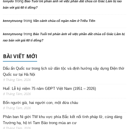
trong
tonydo
Báo Tuổi trẻ phản ảnh về việc phần đất chùa cổ Giác Lâm bị rao
bán với giá 60 tỉ đồng?
trong
kennytruong
Vãn cảnh chùa cổ ngàn năm ở Triều Tiên
trong
kennytruong
Báo Tuổi trẻ phản ảnh về việc phần đất chùa cổ Giác Lâm bị
rao bán với giá 60 tỉ đồng?
BÀI VIẾT MỚI
Dấu ấn Quốc sư trong lịch sử dân tộc và định hướng xây dựng Điện thờ
Quốc sư tại Hà Nội
9 Tháng Tám, 2026
Huế: Lễ kỷ niệm 75 năm GĐPT Việt Nam (1951 – 2026)
8 Tháng Tám, 2026
Bốn người già, hai người con, một đứa cháu
8 Tháng Tám, 2026
Phân ban Ni giới TW khu vực phía Bắc kết nối tình pháp lữ, cúng dàng
Trường hạ, hộ trì Tam Bảo trong mùa an cư
8 Tháng Tám, 2026