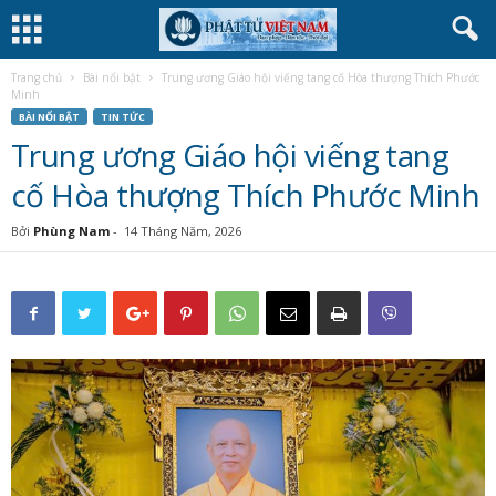
Trang chủ
Bài nổi bật
Trung ương Giáo hội viếng tang cố Hòa thượng Thích Phước
Minh
BÀI NỔI BẬT
TIN TỨC
Trung ương Giáo hội viếng tang
cố Hòa thượng Thích Phước Minh
Bởi
Phùng Nam
-
14 Tháng Năm, 2026