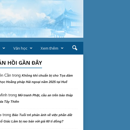
Văn học
Xem thêm
N HỒI GẦN ĐÂY
ên Cần
trong
Không khí chuẩn bị cho Tọa đàm
học Hoằng pháp Hải ngoại năm 2025 tại Huế
Minh
trong
Mở tranh Phật, cầu an trên bảo tháp
la Tây Thiên
trong
o
Báo Tuổi trẻ phản ảnh về việc phần đất
ổ Giác Lâm bị rao bán với giá 60 tỉ đồng?