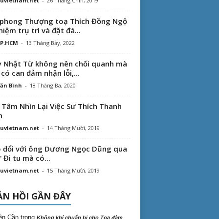
uvietnam.net
-
26 Tháng Chín, 2019
phong Thượng toạ Thích Đồng Ngộ
hiệm trụ trì và đặt đá...
TP.HCM
-
13 Tháng Bảy, 2022
 Nhật Từ không nên chối quanh mà
 có can đảm nhận lỗi,...
ăn Bình
-
18 Tháng Ba, 2020
 Tâm Nhìn Lại Việc Sư Thích Thanh
n
uvietnam.net
-
14 Tháng Mười, 2019
 đổi với ông Dương Ngọc Dũng qua
“ Đi tu mà có...
uvietnam.net
-
15 Tháng Mười, 2019
N HỒI GẦN ĐÂY
ên Cần
trong
Không khí chuẩn bị cho Tọa đàm