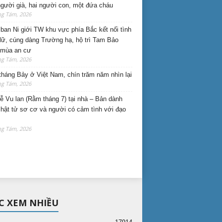
gười già, hai người con, một đứa cháu
ng Tám, 2026
ban Ni giới TW khu vực phía Bắc kết nối tình
lữ, cúng dàng Trường hạ, hộ trì Tam Bảo
 mùa an cư
ng Tám, 2026
háng Bảy ở Việt Nam, chín trăm năm nhìn lại
ng Tám, 2026
lễ Vu lan (Rằm tháng 7) tại nhà – Bản dành
hật tử sơ cơ và người có cảm tình với đạo
ng Tám, 2026
C XEM NHIỀU