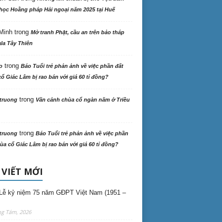
học Hoằng pháp Hải ngoại năm 2025 tại Huế
Minh
trong
Mở tranh Phật, cầu an trên bảo tháp
la Tây Thiên
trong
o
Báo Tuổi trẻ phản ảnh về việc phần đất
ổ Giác Lâm bị rao bán với giá 60 tỉ đồng?
trong
truong
Vãn cảnh chùa cổ ngàn năm ở Triều
trong
truong
Báo Tuổi trẻ phản ảnh về việc phần
ùa cổ Giác Lâm bị rao bán với giá 60 tỉ đồng?
 VIẾT MỚI
Lễ kỷ niệm 75 năm GĐPT Việt Nam (1951 –
ng Tám, 2026