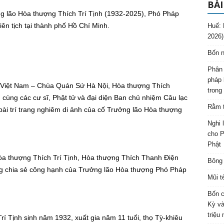
BÀI
g lão Hòa thượng Thích Trí Tịnh (1932-2025), Phó Pháp
n tịch tại thành phố Hồ Chí Minh.
Huế: 
2026)
Bốn n
Phân 
pháp 
o Việt Nam – Chùa Quán Sứ Hà Nội, Hòa thượng Thích
trong
ùng các cư sĩ, Phật tử và đại diện Ban chủ nhiệm Câu lạc
Rằm t
ài trí trang nghiêm di ảnh của cố Trưởng lão Hòa thượng
Nghi 
cho P
Phật
Hòa thượng Thích Trí Tịnh, Hòa thượng Thích Thanh Điện
Bông 
ng chia sẻ công hạnh của Trưởng lão Hòa thượng Phó Pháp
Mũi t
Bốn c
Kỳ và
triệu
í Tịnh sinh năm 1932, xuất gia năm 11 tuổi, thọ Tỳ-khiêu