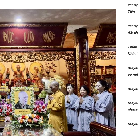
kenny
Tiên
kenny
đất ch
Thích
Khóa 
tonyd
có ngh
tonyd
tonyd
chương
tonyd