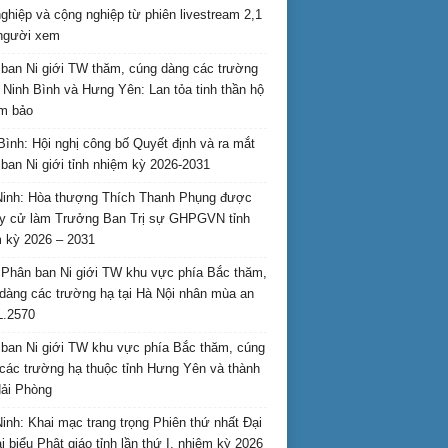
nghiệp và cộng nghiệp từ phiên livestream 2,1
 người xem
ban Ni giới TW thăm, cúng dàng các trường
i Ninh Bình và Hưng Yên: Lan tỏa tinh thần hộ
am bảo
Bình: Hội nghị công bố Quyết định và ra mắt
ban Ni giới tỉnh nhiệm kỳ 2026-2031
inh: Hòa thượng Thích Thanh Phụng được
uy cử làm Trưởng Ban Trị sự GHPGVN tỉnh
 kỳ 2026 – 2031
Phân ban Ni giới TW khu vực phía Bắc thăm,
dàng các trường hạ tại Hà Nội nhân mùa an
L.2570
ban Ni giới TW khu vực phía Bắc thăm, cúng
các trường hạ thuộc tỉnh Hưng Yên và thành
ải Phòng
inh: Khai mạc trang trọng Phiên thứ nhất Đại
ại biểu Phật giáo tỉnh lần thứ I, nhiệm kỳ 2026