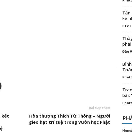
Phatt
Tấn 
kế n
BTV 
Thầy
phải
Đào V
Bình
Toà
Phatt
Trao
bài: 
Phatt
Bài tiếp theo
 kết
Hòa thượng Thích Từ Thông – Người
PHẢ
gieo hạt trí tuệ trong vườn học Phật
hệ
Nguy