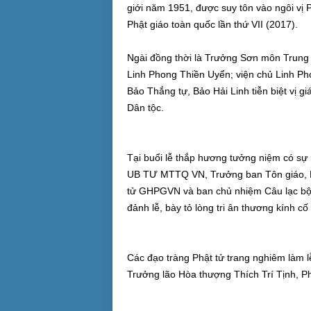
giới năm 1951, được suy tôn vào ngôi vị 
Phật giáo toàn quốc lần thứ VII (2017).
Ngài đồng thời là Trưởng Sơn môn Trung
Linh Phong Thiền Uyển; viện chủ Linh Pho
Bảo Thắng tự, Bảo Hải Linh tiễn biệt vị 
Dân tộc.
Tại buổi lễ thắp hương tưởng niệm có sự
UB TƯ MTTQ VN, Trưởng ban Tôn giáo, D
tử GHPGVN và ban chủ nhiệm Câu lạc bộ t
đảnh lễ, bày tỏ lòng tri ân thương kính cố
Các đạo tràng Phật tử trang nghiêm làm l
Trưởng lão Hòa thượng Thích Trí Tịnh, 