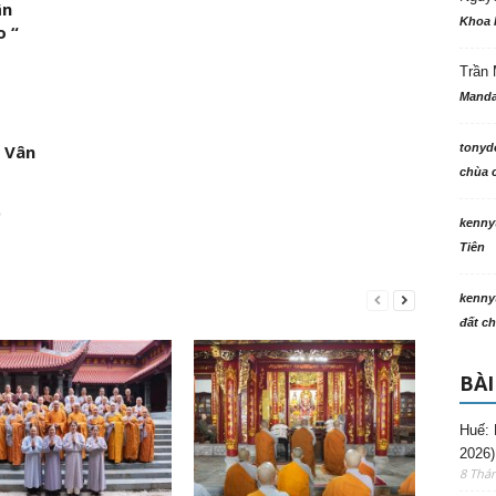
ận
Khoa 
o “
Trần 
Manda
 Vân
tonyd
chùa c
p
kenny
Tiên
kenny
đất ch
BÀI
Huế: 
2026)
8 Thá