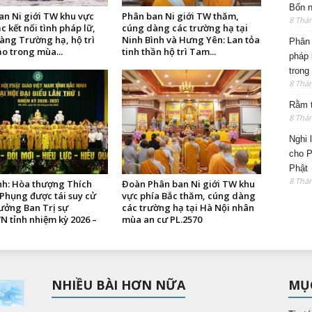
Bốn n
an Ni giới TW khu vực
Phân ban Ni giới TW thăm,
8 Thá
c kết nối tình pháp lữ,
cúng dàng các trường hạ tại
àng Trường hạ, hộ trì
Ninh Bình và Hưng Yên: Lan tỏa
Phân 
o trong mùa...
tinh thần hộ trì Tam...
pháp 
trong
8 Thá
Rằm t
8 Thá
Nghi 
cho P
Phật
8 Thá
nh: Hòa thượng Thích
Đoàn Phân ban Ni giới TW khu
Phụng được tái suy cử
vực phía Bắc thăm, cúng dàng
ưởng Ban Trị sự
các trường hạ tại Hà Nội nhân
 tỉnh nhiệm kỳ 2026 –
mùa an cư PL.2570
NHIỀU BÀI HƠN NỮA
MỤ