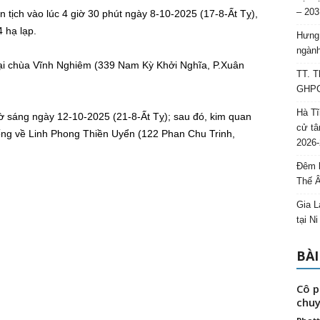
– 203
 tịch vào lúc 4 giờ 30 phút ngày 8-10-2025 (17-8-Ất Tỵ),
 hạ lạp.
Hưng 
ngành
tại chùa Vĩnh Nghiêm (339 Nam Kỳ Khởi Nghĩa, P.Xuân
TT. T
GHPGV
Hà Tĩ
ờ sáng ngày 12-10-2025 (21-8-Ất Tỵ); sau đó, kim quan
cử tâ
ng về Linh Phong Thiền Uyển (122 Phan Chu Trinh,
2026-
Đêm l
Thế 
Gia L
tại N
BÀI
Cô p
chuy