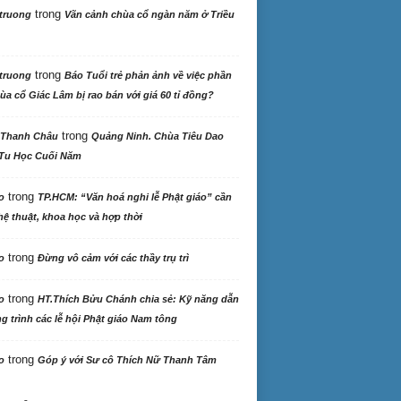
trong
truong
Vãn cảnh chùa cổ ngàn năm ở Triều
trong
truong
Báo Tuổi trẻ phản ảnh về việc phần
ùa cổ Giác Lâm bị rao bán với giá 60 tỉ đồng?
trong
 Thanh Châu
Quảng Ninh. Chùa Tiêu Dao
Tu Học Cuối Năm
trong
o
TP.HCM: “Văn hoá nghi lễ Phật giáo” cần
ệ thuật, khoa học và hợp thời
trong
o
Đừng vô cảm với các thầy trụ trì
trong
o
HT.Thích Bửu Chánh chia sẻ: Kỹ năng dẫn
 trình các lễ hội Phật giáo Nam tông
trong
o
Góp ý với Sư cô Thích Nữ Thanh Tâm