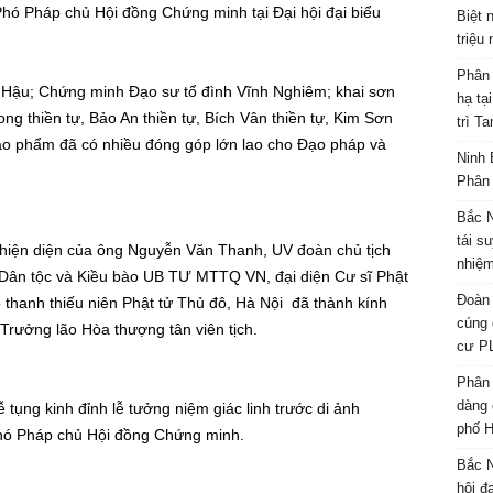
Phó Pháp chủ Hội đồng Chứng minh tại Đại hội đại biểu
Biệt 
triệu
Phân 
 Hậu; Chứng minh Đạo sư tổ đình Vĩnh Nghiêm; khai sơn
hạ tạ
ng thiền tự, Bảo An thiền tự, Bích Vân thiền tự, Kim Sơn
trì T
giáo phẩm đã có nhiều đóng góp lớn lao cho Đạo pháp và
Ninh 
Phân 
Bắc N
tái s
 hiện diện của ông Nguyễn Văn Thanh, UV đoàn chủ tịch
nhiệm
ân tộc và Kiều bào UB TƯ MTTQ VN, đại diện Cư sĩ Phật
Đoàn 
hanh thiếu niên Phật tử Thủ đô, Hà Nội đã thành kính
cúng 
 Trưởng lão Hòa thượng tân viên tịch.
cư P
Phân 
dàng 
ễ tụng kinh đỉnh
lễ tưởng niệm giác linh trước di ảnh
phố H
Phó Pháp chủ Hội đồng Chứng minh.
Bắc N
hội đ