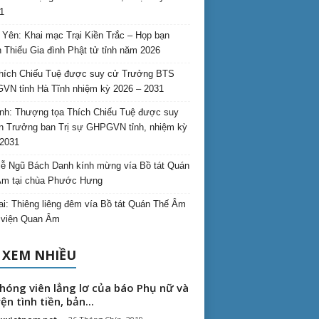
1
Yên: Khai mạc Trại Kiền Trắc – Họp bạn
 Thiếu Gia đình Phật tử tỉnh năm 2026
hích Chiếu Tuệ được suy cử Trưởng BTS
N tỉnh Hà Tĩnh nhiệm kỳ 2026 – 2031
nh: Thượng tọa Thích Chiếu Tuệ được suy
n Trưởng ban Trị sự GHPGVN tỉnh, nhiệm kỳ
2031
ễ Ngũ Bách Danh kính mừng vía Bồ tát Quán
Âm tại chùa Phước Hưng
ai: Thiêng liêng đêm vía Bồ tát Quán Thế Âm
i viện Quan Âm
 XEM NHIỀU
hóng viên lẳng lơ của báo Phụ nữ và
ện tình tiền, bản...