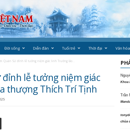
Đời sống
Diễn đàn
Tuổi trẻ
Thời đại
Văn hóa
m Quán Sứ đỉnh lễ tưởng niệm giác linh Trưởng lão...
PHẢ
đỉnh lễ tưởng niệm giác
Nguy
Khoa 
a thượng Thích Trí Tịnh
Trần 
025
Manda
tonyd
chùa c