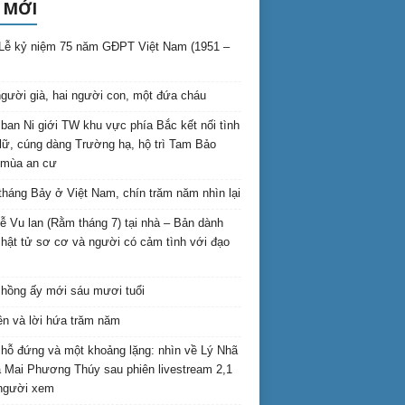
 MỚI
Lễ kỷ niệm 75 năm GĐPT Việt Nam (1951 –
gười già, hai người con, một đứa cháu
ban Ni giới TW khu vực phía Bắc kết nối tình
lữ, cúng dàng Trường hạ, hộ trì Tam Bảo
 mùa an cư
háng Bảy ở Việt Nam, chín trăm năm nhìn lại
lễ Vu lan (Rằm tháng 7) tại nhà – Bản dành
hật tử sơ cơ và người có cảm tình với đạo
hồng ấy mới sáu mươi tuổi
ên và lời hứa trăm năm
hỗ đứng và một khoảng lặng: nhìn về Lý Nhã
 Mai Phương Thúy sau phiên livestream 2,1
 người xem