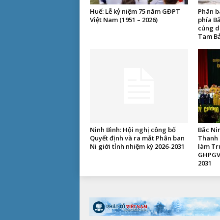
Huế: Lễ kỷ niệm 75 năm GĐPT
Phân b
Việt Nam (1951 – 2026)
phía Bắ
cúng d
Tam Bả
Ninh Bình: Hội nghị công bố
Bắc Ni
Quyết định và ra mắt Phân ban
Thanh 
Ni giới tỉnh nhiệm kỳ 2026-2031
làm Tr
GHPGVN
2031