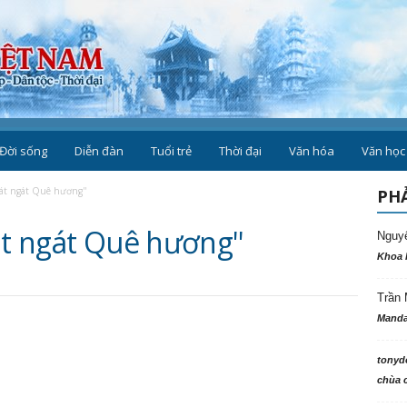
Đời sống
Diễn đàn
Tuổi trẻ
Thời đại
Văn hóa
Bát ngát Quê hương''
PHẢ
át ngát Quê hương''
Nguy
Khoa 
Trần 
Manda
tonyd
chùa c