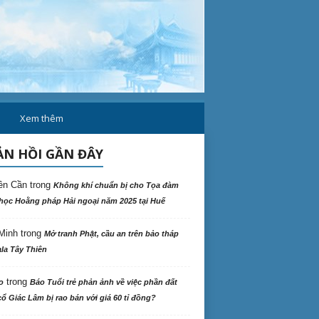
Văn học
Xem thêm
N HỒI GẦN ĐÂY
ên Cần
trong
Không khí chuẩn bị cho Tọa đàm
học Hoằng pháp Hải ngoại năm 2025 tại Huế
Minh
trong
Mở tranh Phật, cầu an trên bảo tháp
la Tây Thiên
trong
o
Báo Tuổi trẻ phản ảnh về việc phần đất
ổ Giác Lâm bị rao bán với giá 60 tỉ đồng?