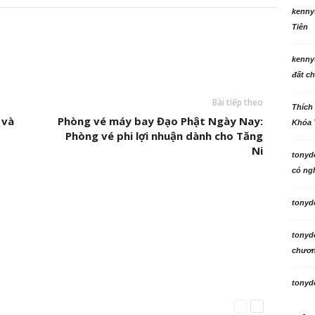
kenny
Tiên
kenny
đất ch
Bài tiếp theo
Thích
 và
Phòng vé máy bay Đạo Phật Ngày Nay:
Khóa 
Phòng vé phi lợi nhuận dành cho Tăng
Ni
tonyd
có ngh
tonyd
tonyd
chương
tonyd