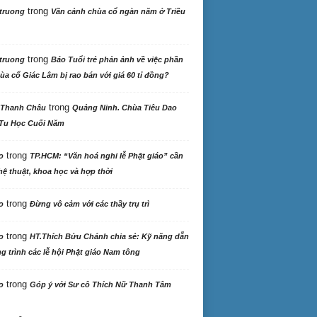
trong
truong
Vãn cảnh chùa cổ ngàn năm ở Triều
trong
truong
Báo Tuổi trẻ phản ảnh về việc phần
ùa cổ Giác Lâm bị rao bán với giá 60 tỉ đồng?
trong
 Thanh Châu
Quảng Ninh. Chùa Tiêu Dao
Tu Học Cuối Năm
trong
o
TP.HCM: “Văn hoá nghi lễ Phật giáo” cần
ệ thuật, khoa học và hợp thời
trong
o
Đừng vô cảm với các thầy trụ trì
trong
o
HT.Thích Bửu Chánh chia sẻ: Kỹ năng dẫn
 trình các lễ hội Phật giáo Nam tông
trong
o
Góp ý với Sư cô Thích Nữ Thanh Tâm