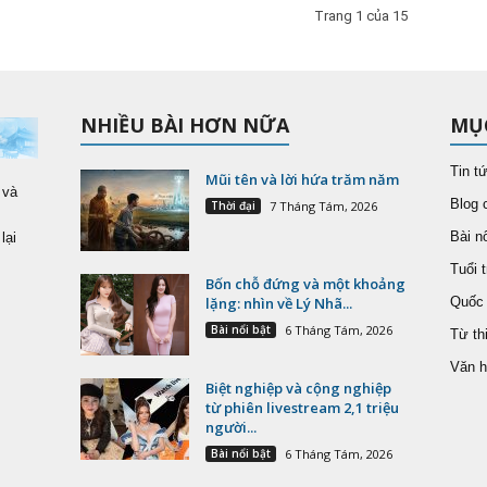
Trang 1 của 15
NHIỀU BÀI HƠN NỮA
MỤ
Tin t
Mũi tên và lời hứa trăm năm
 và
Blog 
Thời đại
7 Tháng Tám, 2026
Bài nổ
lại
Tuổi t
Bốn chỗ đứng và một khoảng
lặng: nhìn về Lý Nhã...
Quốc 
Bài nổi bật
6 Tháng Tám, 2026
Từ th
Văn h
Biệt nghiệp và cộng nghiệp
từ phiên livestream 2,1 triệu
người...
Bài nổi bật
6 Tháng Tám, 2026