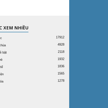
C XEM NHIỀU
17912
ức
4928
chùa
2118
i bật
1932
rẻ
1836
tế
1565
iện
1278
óa