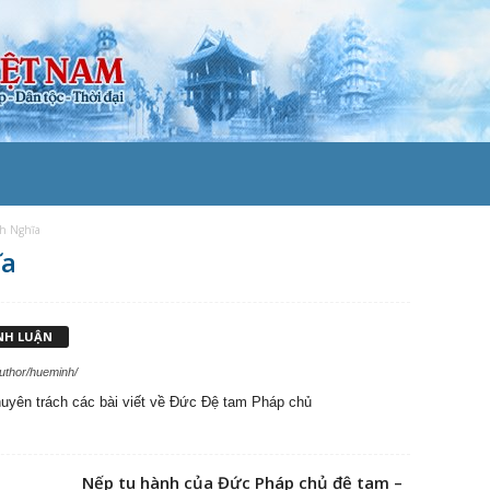
h Nghĩa
ĩa
ÌNH LUẬN
author/hueminh/
huyên trách các bài viết về Đức Đệ tam Pháp chủ
Nếp tu hành của Đức Pháp chủ đệ tam –