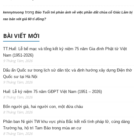
trong
kennytruong
Báo Tuổi trẻ phản ảnh về việc phần đất chùa cổ Giác Lâm bị
rao bán với giá 60 tỉ đồng?
BÀI VIẾT MỚI
TT.Huế: Lễ bế mạc và tổng kết kỷ niệm 75 năm Gia đình Phật tử Việt
Nam (1951-2026)
9 Tháng Tám, 2026
Dấu ấn Quốc sư trong lịch sử dân tộc và định hướng xây dựng Điện thờ
Quốc sư tại Hà Nội
9 Tháng Tám, 2026
Huế: Lễ kỷ niệm 75 năm GĐPT Việt Nam (1951 – 2026)
8 Tháng Tám, 2026
Bốn người già, hai người con, một đứa cháu
8 Tháng Tám, 2026
Phân ban Ni giới TW khu vực phía Bắc kết nối tình pháp lữ, cúng dàng
Trường hạ, hộ trì Tam Bảo trong mùa an cư
8 Tháng Tám, 2026