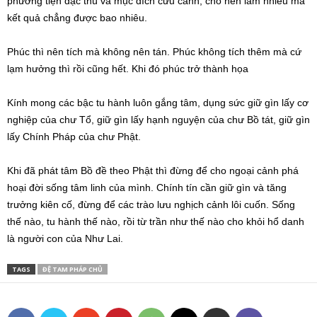
phương tiện đặc thù và mục đích cứu cánh, cho nên làm nhiều mà
kết quả chẳng được bao nhiêu.
Phúc thì nên tích mà không nên tán. Phúc không tích thêm mà cứ
lạm hưởng thì rồi cũng hết. Khi đó phúc trở thành họa
Kính mong các bậc tu hành luôn gắng tâm, dụng sức giữ gìn lấy cơ
nghiệp của chư Tổ, giữ gìn lấy hạnh nguyện của chư Bồ tát, giữ gìn
lấy Chính Pháp của chư Phật.
Khi đã phát tâm Bồ đề theo Phật thì đừng để cho ngoại cảnh phá
hoại đời sống tâm linh của mình. Chính tín cần giữ gìn và tăng
trưởng kiên cố, đừng để các trào lưu nghịch cảnh lôi cuốn. Sống
thế nào, tu hành thế nào, rồi từ trần như thế nào cho khỏi hổ danh
là người con của Như Lai.
TAGS
ĐỆ TAM PHÁP CHỦ