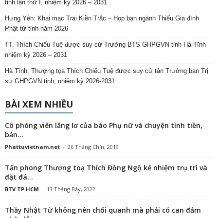
tỉnh lần thứ I, nhiệm kỳ 2026 – 2031
Hưng Yên: Khai mạc Trại Kiền Trắc – Họp bạn ngành Thiếu Gia đình
Phật tử tỉnh năm 2026
TT. Thích Chiếu Tuệ được suy cử Trưởng BTS GHPGVN tỉnh Hà Tĩnh
nhiệm kỳ 2026 – 2031
Hà Tĩnh: Thượng tọa Thích Chiếu Tuệ được suy cử tân Trưởng ban Trị
sự GHPGVN tỉnh, nhiệm kỳ 2026-2031
BÀI XEM NHIỀU
Cô phóng viên lẳng lơ của báo Phụ nữ và chuyện tình tiền,
bản...
Phattuvietnam.net
-
26 Tháng Chín, 2019
Tấn phong Thượng toạ Thích Đồng Ngộ kế nhiệm trụ trì và
đặt đá...
BTV TP.HCM
-
13 Tháng Bảy, 2022
Thầy Nhật Từ không nên chối quanh mà phải có can đảm