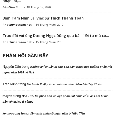
nhận lỗi,...
Đào Văn Bình
-
18 Tháng Ba, 2020
Bình Tâm Nhìn Lại Việc Sư Thích Thanh Toàn
Phattuvietnam.net
-
14 Tháng Mười, 2019
Trao đổi với ông Dương Ngọc Dũng qua bài: “ Đi tu mà có...
Phattuvietnam.net
-
15 Tháng Mười, 2019
PHẢN HỒI GẦN ĐÂY
Nguyên Cần
trong
Không khí chuẩn bị cho Tọa đàm Khoa học Hoằng pháp Hải
ngoại năm 2025 tại Huế
Trần Minh
trong
Mở tranh Phật, cầu an trên bảo tháp Mandala Tây Thiên
trong
tonydo
Báo Tuổi trẻ phản ảnh về việc phần đất chùa cổ Giác Lâm bị rao
bán với giá 60 tỉ đồng?
trong
kennytruong
Vãn cảnh chùa cổ ngàn năm ở Triều Tiên