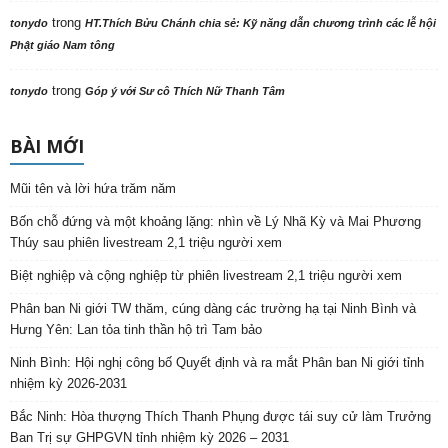
trong
tonydo
HT.Thích Bửu Chánh chia sẻ: Kỹ năng dẫn chương trình các lễ hội
Phật giáo Nam tông
trong
tonydo
Góp ý với Sư cô Thích Nữ Thanh Tâm
BÀI MỚI
Mũi tên và lời hứa trăm năm
Bốn chỗ đứng và một khoảng lặng: nhìn về Lý Nhã Kỳ và Mai Phương
Thúy sau phiên livestream 2,1 triệu người xem
Biệt nghiệp và cộng nghiệp từ phiên livestream 2,1 triệu người xem
Phân ban Ni giới TW thăm, cúng dàng các trường hạ tại Ninh Bình và
Hưng Yên: Lan tỏa tinh thần hộ trì Tam bảo
Ninh Bình: Hội nghị công bố Quyết định và ra mắt Phân ban Ni giới tỉnh
nhiệm kỳ 2026-2031
Bắc Ninh: Hòa thượng Thích Thanh Phụng được tái suy cử làm Trưởng
Ban Trị sự GHPGVN tỉnh nhiệm kỳ 2026 – 2031