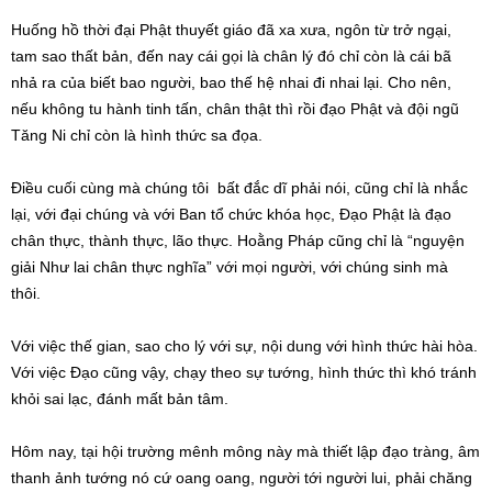
Huống hồ thời đại Phật thuyết giáo đã xa xưa, ngôn từ trở ngại,
tam sao thất bản, đến nay cái gọi là chân lý đó chỉ còn là cái bã
nhả ra của biết bao người, bao thế hệ nhai đi nhai lại. Cho nên,
nếu không tu hành tinh tấn, chân thật thì rồi đạo Phật và đội ngũ
Tăng Ni chỉ còn là hình thức sa đọa.
Điều cuối cùng mà chúng tôi bất đắc dĩ phải nói, cũng chỉ là nhắc
lại, với đại chúng và với Ban tổ chức khóa học, Đạo Phật là đạo
chân thực, thành thực, lão thực. Hoằng Pháp cũng chỉ là “nguyện
giải Như lai chân thực nghĩa” với mọi người, với chúng sinh mà
thôi.
Với việc thế gian, sao cho lý với sự, nội dung với hình thức hài hòa.
Với việc Đạo cũng vậy, chạy theo sự tướng, hình thức thì khó tránh
khỏi sai lạc, đánh mất bản tâm.
Hôm nay, tại hội trường mênh mông này mà thiết lập đạo tràng, âm
thanh ảnh tướng nó cứ oang oang, người tới người lui, phải chăng