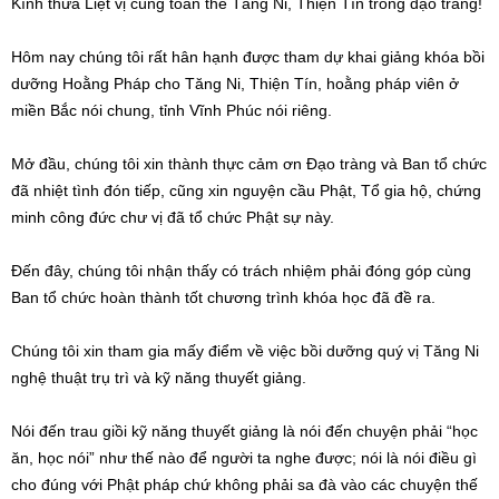
Kính thưa Liệt vị cùng toàn thể Tăng Ni, Thiện Tín trong đạo tràng!
Hôm nay chúng tôi rất hân hạnh được tham dự khai giảng khóa bồi
dưỡng Hoằng Pháp cho Tăng Ni, Thiện Tín, hoằng pháp viên ở
miền Bắc nói chung, tỉnh Vĩnh Phúc nói riêng.
Mở đầu, chúng tôi xin thành thực cảm ơn Đạo tràng và Ban tổ chức
đã nhiệt tình đón tiếp, cũng xin nguyện cầu Phật, Tổ gia hộ, chứng
minh công đức chư vị đã tổ chức Phật sự này.
Đến đây, chúng tôi nhận thấy có trách nhiệm phải đóng góp cùng
Ban tổ chức hoàn thành tốt chương trình khóa học đã đề ra.
Chúng tôi xin tham gia mấy điểm về việc bồi dưỡng quý vị Tăng Ni
nghệ thuật trụ trì và kỹ năng thuyết giảng.
Nói đến trau giồi kỹ năng thuyết giảng là nói đến chuyện phải “học
ăn, học nói” như thế nào để người ta nghe được; nói là nói điều gì
cho đúng với Phật pháp chứ không phải sa đà vào các chuyện thế