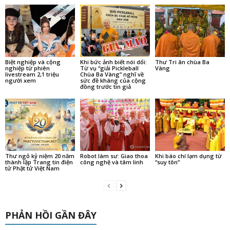
Biệt nghiệp và cộng
Khi bức ảnh biết nói dối:
Thư Tri ân chùa Ba
nghiệp từ phiên
Từ vụ “giải Pickleball
Vàng
livestream 2,1 triệu
Chùa Ba Vàng” nghĩ về
người xem
sức đề kháng của cộng
đồng trước tin giả
Thư ngỏ kỷ niệm 20 năm
Robot làm sư: Giao thoa
Khi báo chí lạm dụng từ
thành lập Trang tin điện
công nghệ và tâm linh
“suy tôn”
tử Phật tử Việt Nam
PHẢN HỒI GẦN ĐÂY