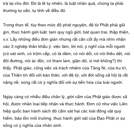
trả lại cho đời. Đó là lẽ tự nhiên, là luật nhân quả, chúng ta phải
thường tự vấn, tự tỉnh về điều đó.
Trong thực tế, tùy theo mức độ phát nguyện, đệ tử Phật phải giữ
gìn, thực hành giới luật: tam quy ngũ giới, bát quan trai, thập thiện,
v,v. Lấy những điều đơn giản nhưng rất căn cốt ấy mà nhìn nhận
vào 3 nghiệp thân khẩu ý: việc làm, lời nói, ý nghĩ của mỗi người
(có sát sinh, có trộm cắp, có tà dâm, có nói dối, có nói thêu dệt, nói
đôi đường, nói ác độc, có tham lam, giận dữ, si mê không?) thì
thấy Phật giáo, công việc và trách nhiệm của Tăng Ni, của trụ trì,
của Thiện tín đối với bản thân, với đệ tử, với đời sống xã hội là rất
nặng nề, song rất có ý nghĩa đối với sự tiến hóa của loài người.
Ngày càng có nhiều điều chân lý, giới cấm của Phật giáo được xã
hội, được nhân loại tiếp nhận và thực hành. Đơn cử như việc Liên
hiệp quốc ban hành sách đỏ cấm sát hại các loài động vật quý
hiếm, bảo tồn môi trường, thực hành giới sát của Đạo Phật vì sự
sống có ý nghĩa của nhân sinh.