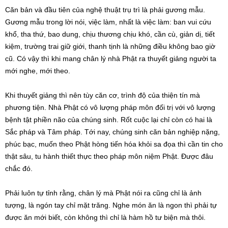
Căn bản và đầu tiên của nghệ thuật trụ trì là phải gương mẫu.
Gương mẫu trong lời nói, việc làm, nhất là việc làm: ban vui cứu
khổ, tha thứ, bao dung, chịu thương chịu khó, cần cù, giản dị, tiết
kiệm, trường trai giữ giới, thanh tịnh là những điều không bao giờ
cũ. Có vậy thì khi mang chân lý nhà Phật ra thuyết giảng người ta
mới nghe, mới theo.
Khi thuyết giảng thì nên tùy căn cơ, trình độ của thiện tín mà
phương tiện. Nhà Phật có vô lượng pháp môn đối trị với vô lượng
bệnh tật phiền não của chúng sinh. Rốt cuộc lại chỉ còn có hai là
Sắc pháp và Tâm pháp. Tới nay, chúng sinh căn bản nghiệp nặng,
phúc bạc, muốn theo Phật hòng tiến hóa khỏi sa đọa thì cần tin cho
thật sâu, tu hành thiết thực theo pháp môn niệm Phật. Được đâu
chắc đó.
Phải luôn tự tỉnh rằng, chân lý mà Phật nói ra cũng chỉ là ảnh
tượng, là ngón tay chỉ mặt trăng. Nghe món ăn là ngon thì phải tự
được ăn mới biết, còn không thì chỉ là hàm hồ tư biện mà thôi.