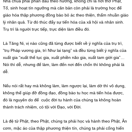
Nhà chùa phải phấn đấu theo hướng, không chỉ là nơi thờ Phật,
Tổ, sinh hoạt tín ngưỡng mà căn bản còn phải là trường học để
giáo hóa thập phương đồng bào bỏ ác theo thiện, thấm nhuần giáo
lý nhân quả. Từ đó thúc đẩy sự tiến hóa của xã hội và nhân sinh.
Trụ trì là người trực tiếp, trực diện làm điều đó.
Là Tăng Ni, vị nào cũng đã từng được biết về ý nghĩa của trụ trì,
“trụ Pháp vương gia, trì Như lai tạng” và đều từng biết ý nghĩa của
xuất gia “xuất thế tục gia, xuất phiền não gia, xuất tam giới gia”…
Nói thì dễ, nhưng để làm, làm đến nơi đến chốn thì không phải là
dễ.
Nếu nói rất hay mà không làm, làm ngược lại, làm dở thì vô dụng,
không thể giúp đỡ đồng đạo, đồng bào tu học mà tiến hóa được,
đó là nguyên do để cuộc đời tu hành của chúng ta không hoàn
thành trách nhiệm, có tội với Đạo, với Đời.
Là đệ tử Phật, theo Phật, chúng ta phải học và hành theo Phật, Ăn
cơm, mặc áo của thập phương thiện tín, chúng ta phải cống hiến