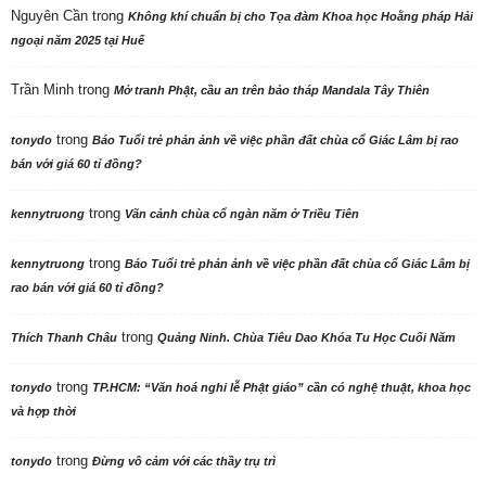
Nguyên Cần
trong
Không khí chuẩn bị cho Tọa đàm Khoa học Hoằng pháp Hải
ngoại năm 2025 tại Huế
Trần Minh
trong
Mở tranh Phật, cầu an trên bảo tháp Mandala Tây Thiên
trong
tonydo
Báo Tuổi trẻ phản ảnh về việc phần đất chùa cổ Giác Lâm bị rao
bán với giá 60 tỉ đồng?
trong
kennytruong
Vãn cảnh chùa cổ ngàn năm ở Triều Tiên
trong
kennytruong
Báo Tuổi trẻ phản ảnh về việc phần đất chùa cổ Giác Lâm bị
rao bán với giá 60 tỉ đồng?
trong
Thích Thanh Châu
Quảng Ninh. Chùa Tiêu Dao Khóa Tu Học Cuối Năm
trong
tonydo
TP.HCM: “Văn hoá nghi lễ Phật giáo” cần có nghệ thuật, khoa học
và hợp thời
trong
tonydo
Đừng vô cảm với các thầy trụ trì