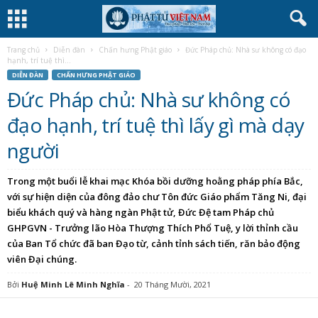
Trang chủ
Diễn đàn
Chấn hưng Phật giáo
Đức Pháp chủ: Nhà sư không có đạo
hạnh, trí tuệ thì...
DIỄN ĐÀN
CHẤN HƯNG PHẬT GIÁO
Đức Pháp chủ: Nhà sư không có
đạo hạnh, trí tuệ thì lấy gì mà dạy
người
Trong một buổi lễ khai mạc Khóa bồi dưỡng hoằng pháp phía Bắc,
với sự hiện diện của đông đảo chư Tôn đức Giáo phẩm Tăng Ni, đại
biểu khách quý và hàng ngàn Phật tử, Đức Đệ tam Pháp chủ
GHPGVN - Trưởng lão Hòa Thượng Thích Phổ Tuệ, y lời thỉnh cầu
của Ban Tổ chức đã ban Đạo từ, cảnh tỉnh sách tiến, răn bảo động
viên Đại chúng.
Bởi
Huệ Minh Lê Minh Nghĩa
-
20 Tháng Mười, 2021