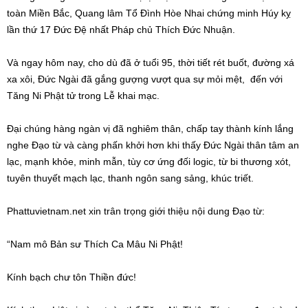
toàn Miền Bắc, Quang lâm Tổ Đình Hòe Nhai chứng minh Húy kỵ
lần thứ 17 Đức Đệ nhất Pháp chủ Thích Đức Nhuận.
Và ngay hôm nay, cho dù đã ở tuổi 95, thời tiết rét buốt, đường xá
xa xôi, Đức Ngài đã gắng gượng vượt qua sự mỏi mệt, đến với
Tăng Ni Phật tử trong Lễ khai mạc.
Đại chúng hàng ngàn vị đã nghiêm thân, chấp tay thành kính lắng
nghe Đạo từ và càng phấn khởi hơn khi thấy Đức Ngài thân tâm an
lạc, mạnh khỏe, minh mẫn, tùy cơ ứng đối logic, từ bi thương xót,
tuyên thuyết mạch lạc, thanh ngôn sang sảng, khúc triết.
Phattuvietnam.net xin trân trọng giới thiệu nội dung Đạo từ:
“Nam mô Bản sư Thích Ca Mâu Ni Phật!
Kính bạch chư tôn Thiền đức!