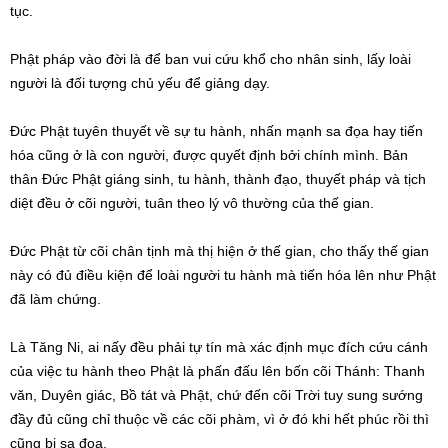
tục.
Phật pháp vào đời là để ban vui cứu khổ cho nhân sinh, lấy loài
người là đối tượng chủ yếu để giảng dạy.
Đức Phật tuyên thuyết về sự tu hành, nhấn mạnh sa đọa hay tiến
hóa cũng ở là con người, được quyết định bởi chính mình. Bản
thân Đức Phật giáng sinh, tu hành, thành đạo, thuyết pháp và tịch
diệt đều ở cõi người, tuân theo lý vô thường của thế gian.
Đức Phật từ cõi chân tịnh mà thị hiện ở thế gian, cho thấy thế gian
này có đủ điều kiện để loài người tu hành mà tiến hóa lên như Phật
đã làm chứng.
Là Tăng Ni, ai nấy đều phải tự tín mà xác định mục đích cứu cánh
của việc tu hành theo Phật là phấn đấu lên bốn cõi Thánh: Thanh
văn, Duyên giác, Bồ tát và Phật, chứ đến cõi Trời tuy sung sướng
đầy đủ cũng chỉ thuộc về các cõi phàm, vì ở đó khi hết phúc rồi thì
cũng bị sa đọa.