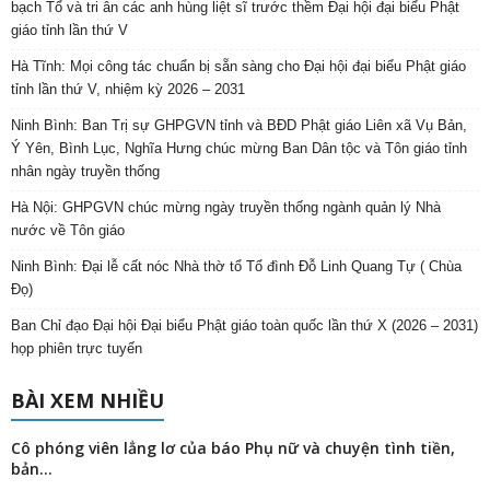
bạch Tổ và tri ân các anh hùng liệt sĩ trước thềm Đại hội đại biểu Phật
giáo tỉnh lần thứ V
Hà Tĩnh: Mọi công tác chuẩn bị sẵn sàng cho Đại hội đại biểu Phật giáo
tỉnh lần thứ V, nhiệm kỳ 2026 – 2031
Ninh Bình: Ban Trị sự GHPGVN tỉnh và BĐD Phật giáo Liên xã Vụ Bản,
Ý Yên, Bình Lục, Nghĩa Hưng chúc mừng Ban Dân tộc và Tôn giáo tỉnh
nhân ngày truyền thống
Hà Nội: GHPGVN chúc mừng ngày truyền thống ngành quản lý Nhà
nước về Tôn giáo
Ninh Bình: Đại lễ cất nóc Nhà thờ tổ Tổ đình Đỗ Linh Quang Tự ( Chùa
Đọ)
Ban Chỉ đạo Đại hội Đại biểu Phật giáo toàn quốc lần thứ X (2026 – 2031)
họp phiên trực tuyến
BÀI XEM NHIỀU
Cô phóng viên lẳng lơ của báo Phụ nữ và chuyện tình tiền,
bản...