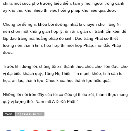
chỉ là một cuộc phô trương biểu diễn, tâm ý mọi người trong cảnh
ấy khó thu, khó nhiếp thì việc hoằng pháp khó hiệu quả được.
Chúng tôi đề nghị, khóa bồi dưỡng, nhất là chuyên cho Tăng Ni,
nên chọn một không gian hợp lý, êm ấm, giản dị, tránh tốn kém để
lập đạo tràng mà hoằng pháp độ sinh. Đạo tràng Phật sự thiết
tưởng nên thanh tịnh, hòa hợp thì mới hợp Pháp, mới đắc Pháp
được.
Trước khi dừng lời, chúng tôi xin thành thực chúc chư Tôn đức, chư
vị đại biểu khách quý, Tăng Ni, Thiện Tín mạnh khỏe, tinh cần tu
học, an lạc, thành tựu. Chúc khóa học thành tựu hiệu quả.
Những lời nói trên đây của tôi có điều gì thiếu xót, thành thực mong
quý vị lượng thứ. Nam mô A Di Đà Phật!”
TAGS
ĐỆ TAM PHÁP CHỦ