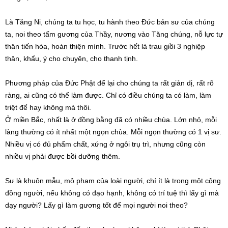
Là Tăng Ni, chúng ta tu học, tu hành theo Đức bản sư của chúng
ta, noi theo tấm gương của Thầy, nương vào Tăng chúng, nỗ lực tự
thân tiến hóa, hoàn thiện mình. Trước hết là trau giồi 3 nghiệp
thân, khẩu, ý cho chuyên, cho thanh tịnh.
Phương pháp của Đức Phật để lại cho chúng ta rất giản dị, rất rõ
ràng, ai cũng có thể làm được. Chỉ có điều chúng ta có làm, làm
triệt để hay không mà thôi.
Ở miền Bắc, nhất là ở đồng bằng đã có nhiều chùa. Lớn nhỏ, mỗi
làng thường có ít nhất một ngọn chùa. Mỗi ngọn thường có 1 vị sư.
Nhiều vị có đủ phẩm chất, xứng ở ngôi trụ trì, nhưng cũng còn
nhiều vị phải được bồi dưỡng thêm.
Sư là khuôn mẫu, mô phạm của loài người, chí ít là trong một cộng
đồng người, nếu không có đạo hạnh, không có trí tuệ thì lấy gì mà
dạy người? Lấy gì làm gương tốt để mọi người noi theo?