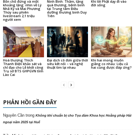
Bốn chỗ đứng và một
Ninh Bình: Thăm, tặng
Khi lời Phật dạy đi vào
khoảng lặng: nhìn về Lý
quà thương, bệnh binh
đời sống
Nhã Kỳ và Mai Phương
tại Trung tâm Điều
Thúy sau phiên
dưỡng thương binh Duy
livestream 2,1 triệu
Tiên
người xem
Hoà thượng Thích
Đại dịch cô đơn giữa thời
Khi hai mong muốn
Thanh Điện khảo sát và
siêu kết nối – và nghệ
giằng co nhau: Liệu cả
chỉ đạo cho Lễ khởi công
thuật tìm lại nhau
hai cùng được đáp ứng?
Trụ sở BTS GHPGVN tỉnh
Lào Cai
PHẢN HỒI GẦN ĐÂY
Nguyên Cần
trong
Không khí chuẩn bị cho Tọa đàm Khoa học Hoằng pháp Hải
ngoại năm 2025 tại Huế