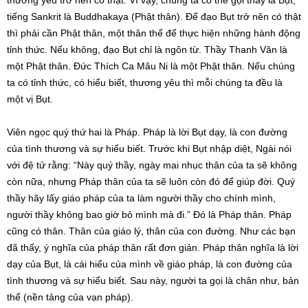
thương yêu trở nên có thật. Vì vậy, chúng ta có thể gọi thầy là Bụt,
tiếng Sankrit là Buddhakaya (Phật thân). Để đạo Bụt trở nên có thật
thì phải cần Phật thân, một thân thể để thực hiện những hành động
tỉnh thức. Nếu không, đạo Bụt chỉ là ngôn từ. Thầy Thanh Văn là
một Phật thân. Đức Thích Ca Mâu Ni là một Phật thân. Nếu chúng
ta có tỉnh thức, có hiểu biết, thương yêu thì mỗi chúng ta đều là
một vị Bụt.
Viên ngọc quý thứ hai là Pháp. Pháp là lời Bụt dạy, là con đường
của tình thương và sự hiểu biết. Trước khi Bụt nhập diệt, Ngài nói
với đệ tử rằng: “Này quý thầy, ngày mai nhục thân của ta sẽ không
còn nữa, nhưng Pháp thân của ta sẽ luôn còn đó để giúp đời. Quý
thầy hãy lấy giáo pháp của ta làm người thầy cho chính mình,
người thầy không bao giờ bỏ mình mà đi.” Đó là Pháp thân. Pháp
cũng có thân. Thân của giáo lý, thân của con đường. Như các bạn
đã thấy, ý nghĩa của pháp thân rất đơn giản. Pháp thân nghĩa là lời
dạy của Bụt, là cái hiểu của mình về giáo pháp, là con đường của
tình thương và sự hiểu biết. Sau này, người ta gọi là chân như, bản
thể (nền tảng của vạn pháp).