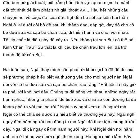
đến bến bờ giải thoát, biết rằng bốn lãnh vực quán niệm là mảnh
đất tốt nhất để làm phát sinh giải thoát v.v… Hầu hết những câu
chuyện nói về cuộc đời của đức Bụt đều bỏ sót sự kiện hai tuần
Ngài ở lại dưới cội bồ đề sau khi thành đạo, gặp gỡ, dạy dỗ cho cô
bé đưa sữa và cậu bé chăn trâu, đi thiền hành và chơi với nhau.
Tôi tin chắc là điều này đã xảy ra. Nếu không tại sao Bụt có thể nói
Kinh Chăn Trâu? Sự thật là khi cậu bé chăn trâu lớn lên, đã trở
thành đệ tử của Bụt.
Hai tuần sau, Ngài thấy mình cần phải rời khỏi cội bồ đề để đi chia
sẻ phương pháp hiểu biết và thương yêu cho mọi người nên Ngài
nói với cô bé đưa sữa và cậu bé chăn trâu rằng: “Rất tiếc là bây giờ
ta phải rời khỏi nơi đây. Chúng ta đã sống với nhau những ngày rất
hạnh phúc, nhưng ta phải đi để tiếp xúc và chia sẻ con đường ta đã
khám phá ra với mọi người.” Ngài suy nghĩ xem ai là người mà
Ngài có thể chia sẻ được sự hiểu biết và thương yêu này. Ngài nghĩ
ngay đến năm người bạn đồng tu mà Ngài đã thực tập chung trước
đây. Ngài đi cả ngày để tìm năm người này. Khi Ngài đến nơi năm
anh em ở thì họ vừa mới ngồi thiền xong. Họ ngồi nhiều lắm. Bây