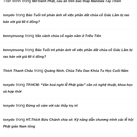
Trần Minh
trong
Mở tranh Phật, cầu an trên bảo tháp Mandala Tây Thiên
trong
tonydo
Báo Tuổi trẻ phản ảnh về việc phần đất chùa cổ Giác Lâm bị rao
bán với giá 60 tỉ đồng?
trong
kennytruong
Vãn cảnh chùa cổ ngàn năm ở Triều Tiên
trong
kennytruong
Báo Tuổi trẻ phản ảnh về việc phần đất chùa cổ Giác Lâm bị
rao bán với giá 60 tỉ đồng?
trong
Thích Thanh Châu
Quảng Ninh. Chùa Tiêu Dao Khóa Tu Học Cuối Năm
trong
tonydo
TP.HCM: “Văn hoá nghi lễ Phật giáo” cần có nghệ thuật, khoa học
và hợp thời
trong
tonydo
Đừng vô cảm với các thầy trụ trì
trong
tonydo
HT.Thích Bửu Chánh chia sẻ: Kỹ năng dẫn chương trình các lễ hội
Phật giáo Nam tông