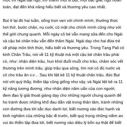
mọc thì Ngài đạt ngộ, trở thành một vị Bụt, một bậc giác ngộ hoàn
toàn, đạt đến khả năng hiểu biết và thương yêu cao nhất.
Bụt ở lại đó hai tuần, sống trọn vẹn với chính mình, thưởng thức
hơi thở, bước chân, nụ cười, có mặt cho chính mình cũng như với
thế giới chung quanh. Mỗi ngày cô bé vẫn mang sữa đến cho Ngài
và cậu bé chăn trâu vẫn đến thăm Ngài. Ngài dạy cho hai đứa trẻ
về pháp môn tỉnh thức, hiểu biết và thương yêu. Trong Tạng Pali có
kinh Chăn Trâu, nói về 11 kỹ thuật mà một cậu bé chăn trâu phải
có, như: nhận diện trâu, hun khói đuổi muỗi cho trâu, chăm sóc vết
thương trên mình trâu, giúp trâu qua sông, tìm nơi có đủ nước và
cỏ cho trâu ăn v.v… Sau khi liệt kê 11 kỹ thuật chăn trâu, đức Bụt
nói với quý thầy, thiền tập cũng giống như vậy, và Ngài liệt kê ra 11
kỹ năng tương đương, như nhận diện năm uẩn của con người,
đem đạo lý giải thoát giảng dạy cho những người chung quanh để
họ tránh được những khổ đau dằn vặt trong thân tâm, tránh những
con đường đưa tới sắc dục danh lợi, biết nương vào đức hạnh và
kinh nghiệm của những bậc đi trước, biết quý trọng những niềm an
vui do thiền tập đưa tới, biết nương vào diệu lý bốn sự thật để biết