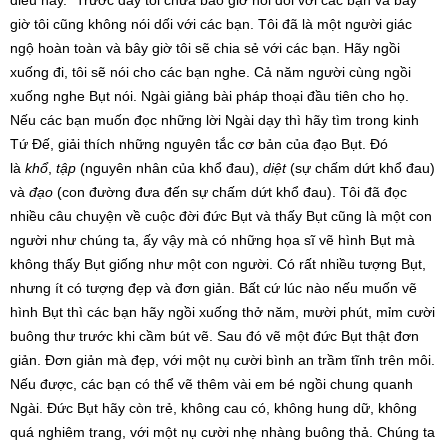
điều này. “Trước đây tôi chưa bao giờ nói dối với các bạn và bây
giờ tôi cũng không nói dối với các bạn. Tôi đã là một người giác
ngộ hoàn toàn và bây giờ tôi sẽ chia sẻ với các bạn. Hãy ngồi
xuống đi, tôi sẽ nói cho các bạn nghe. Cả năm người cùng ngồi
xuống nghe Bụt nói. Ngài giảng bài pháp thoại đầu tiên cho họ.
Nếu các bạn muốn đọc những lời Ngài dạy thì hãy tìm trong kinh
Tứ Đế, giải thích những nguyên tắc cơ bản của đạo Bụt. Đó
là
khổ
,
tập
(nguyên nhân của khổ đau),
diệt
(sự chấm dứt khổ đau)
và
đạo
(con đường đưa đến sự chấm dứt khổ đau). Tôi đã đọc
nhiều câu chuyện về cuộc đời đức Bụt và thấy Bụt cũng là một con
người như chúng ta, ấy vậy mà có những họa sĩ vẽ hình Bụt mà
không thấy Bụt giống như một con người. Có rất nhiều tượng Bụt,
nhưng ít có tượng đẹp và đơn giản. Bất cứ lúc nào nếu muốn vẽ
hình Bụt thì các bạn hãy ngồi xuống thở năm, mười phút, mỉm cười
buông thư trước khi cầm bút vẽ. Sau đó vẽ một đức Bụt thật đơn
giản. Đơn giản mà đẹp, với một nụ cười bình an trầm tĩnh trên môi.
Nếu được, các bạn có thể vẽ thêm vài em bé ngồi chung quanh
Ngài. Đức Bụt hãy còn trẻ, không cau có, không hung dữ, không
quá nghiêm trang, với một nụ cười nhẹ nhàng buông thả. Chúng ta