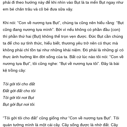
phải đi theo hướng này để khi nhìn vào Bụt là ta mến Bụt ngay như
em bé chăn trâu và cô bé đưa sữa vậy.
Khi nói: “Con về nương tựa Bụt”, chúng ta cũng nên hiểu rằng: “Bụt
cũng đang nương tựa mình”. Bởi vì nếu không có phần đầu (con)
thì phần thứ hai (Bụt) không thể trọn vẹn được. Đức Bụt cần chúng
ta để cho sự tỉnh thức, hiểu biết, thương yêu trở nên có thực mà
không phải chỉ tồn tại như những khái niệm. Đó phải là những gì có
thực ảnh hưởng lên đời sống của ta. Bất cứ lúc nào tôi nói: “Con về
nương tựa Bụt”, tôi cũng nghe: “Bụt về nương tựa tôi”. Đây là bài
kệ trồng cây:
Tôi gởi tôi cho đất
Đất gởi đất cho tôi
Tôi gởi tôi nơi Bụt
Bụt gởi Bụt nơi tôi.
“Tôi gởi tôi cho đất” cũng giống như “Con về nương tựa Bụt”. Tôi
quán tưởng mình là một cái cây. Cây sống được là nhờ đất. Cây