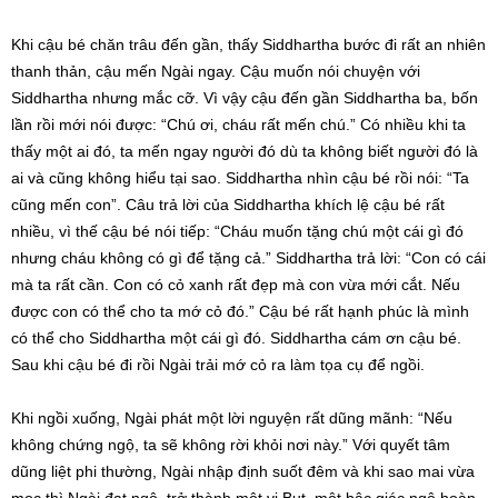
Khi cậu bé chăn trâu đến gần, thấy Siddhartha bước đi rất an nhiên
thanh thản, cậu mến Ngài ngay. Cậu muốn nói chuyện với
Siddhartha nhưng mắc cỡ. Vì vậy cậu đến gần Siddhartha ba, bốn
lần rồi mới nói được: “Chú ơi, cháu rất mến chú.” Có nhiều khi ta
thấy một ai đó, ta mến ngay người đó dù ta không biết người đó là
ai và cũng không hiểu tại sao. Siddhartha nhìn cậu bé rồi nói: “Ta
cũng mến con”. Câu trả lời của Siddhartha khích lệ cậu bé rất
nhiều, vì thế cậu bé nói tiếp: “Cháu muốn tặng chú một cái gì đó
nhưng cháu không có gì để tặng cả.” Siddhartha trả lời: “Con có cái
mà ta rất cần. Con có cỏ xanh rất đẹp mà con vừa mới cắt. Nếu
được con có thể cho ta mớ cỏ đó.” Cậu bé rất hạnh phúc là mình
có thể cho Siddhartha một cái gì đó. Siddhartha cám ơn cậu bé.
Sau khi cậu bé đi rồi Ngài trải mớ cỏ ra làm tọa cụ để ngồi.
Khi ngồi xuống, Ngài phát một lời nguyện rất dũng mãnh: “Nếu
không chứng ngộ, ta sẽ không rời khỏi nơi này.” Với quyết tâm
dũng liệt phi thường, Ngài nhập định suốt đêm và khi sao mai vừa