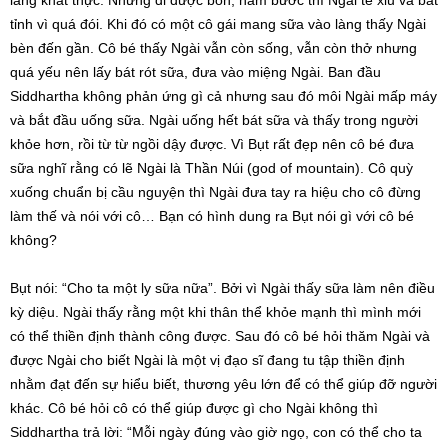
làng khất thực. Nhưng đi được bốn, năm bước thì Ngài té xỉu và bất
tỉnh vì quá đói. Khi đó có một cô gái mang sữa vào làng thấy Ngài
bèn đến gần. Cô bé thấy Ngài vẫn còn sống, vẫn còn thở nhưng
quá yếu nên lấy bát rót sữa, đưa vào miệng Ngài. Ban đầu
Siddhartha không phản ứng gì cả nhưng sau đó môi Ngài mấp máy
và bắt đầu uống sữa. Ngài uống hết bát sữa và thấy trong người
khỏe hơn, rồi từ từ ngồi dậy được. Vì Bụt rất đẹp nên cô bé đưa
sữa nghĩ rằng có lẽ Ngài là Thần Núi (god of mountain). Cô quỳ
xuống chuẩn bị cầu nguyện thì Ngài đưa tay ra hiệu cho cô đừng
làm thế và nói với cô… Bạn có hình dung ra Bụt nói gì với cô bé
không?
Bụt nói: “Cho ta một ly sữa nữa”. Bởi vì Ngài thấy sữa làm nên điều
kỳ diệu. Ngài thấy rằng một khi thân thể khỏe mạnh thì mình mới
có thể thiền định thành công được. Sau đó cô bé hỏi thăm Ngài và
được Ngài cho biết Ngài là một vị đạo sĩ đang tu tập thiền định
nhằm đạt đến sự hiểu biết, thương yêu lớn để có thể giúp đỡ người
khác. Cô bé hỏi cô có thể giúp được gì cho Ngài không thì
Siddhartha trả lời: “Mỗi ngày đúng vào giờ ngọ, con có thể cho ta