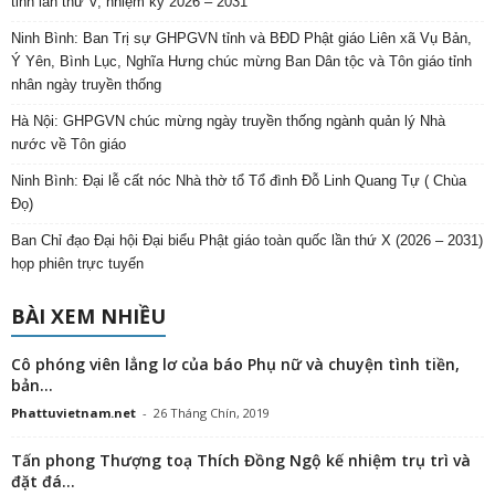
tỉnh lần thứ V, nhiệm kỳ 2026 – 2031
Ninh Bình: Ban Trị sự GHPGVN tỉnh và BĐD Phật giáo Liên xã Vụ Bản,
Ý Yên, Bình Lục, Nghĩa Hưng chúc mừng Ban Dân tộc và Tôn giáo tỉnh
nhân ngày truyền thống
Hà Nội: GHPGVN chúc mừng ngày truyền thống ngành quản lý Nhà
nước về Tôn giáo
Ninh Bình: Đại lễ cất nóc Nhà thờ tổ Tổ đình Đỗ Linh Quang Tự ( Chùa
Đọ)
Ban Chỉ đạo Đại hội Đại biểu Phật giáo toàn quốc lần thứ X (2026 – 2031)
họp phiên trực tuyến
BÀI XEM NHIỀU
Cô phóng viên lẳng lơ của báo Phụ nữ và chuyện tình tiền,
bản...
Phattuvietnam.net
-
26 Tháng Chín, 2019
Tấn phong Thượng toạ Thích Đồng Ngộ kế nhiệm trụ trì và
đặt đá...