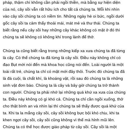
pháp, thậm chí không cần phải ngồi thiền, mà bằng sự hiện diện
của nó, cây sồi vẫn rất hữu ích cho tất cả chúng ta. Mỗi khi nhìn
vào cây sồi chúng ta có niềm tin. Những ngày hè oi bức, ngồi dưới
gốc cây sồi ta cảm thấy thoải mái, mát mẻ và thư thái. Chúng ta
biết rằng nếu cây sồi hay những cây khác không có mặt ở đó thì
chúng ta sẽ không có không khí trong lành để thở.
Chúng ta cũng biết rằng trong những kiếp xa xưa chúng ta đã từng
là cây. Có thể chúng ta đã từng là cây sồi. Điều này không chỉ có
đạo Bụt mới nói đến mà khoa học cũng nói đến. Loài người là một
loài rất trẻ, chúng ta chỉ có mặt mới đây thôi. Trước đó chúng ta đã
là đá cuội, là chất khí, là khoáng vật, rồi sau đó chúng ta là những
sinh vật đơn bào. Chúng ta là cây và bây giờ chúng ta trở thành
con người. Chúng ta phải nhớ lại những quá khứ xa xưa của chúng
ta. Điều này không có gì khó cả. Chúng ta chỉ cần ngồi xuống, thở
cho thật bình an và nhìn lại thì chúng ta sẽ thấy được quá khứ của
ta. Khi ta la mắng cây sồi, cây sồi không bực bội khó chịu, khi ta
khen ngợi cây sồi, cây sồi cũng không vì thế mà hỉnh mũi lên.
Chúng ta có thể học được giáo pháp từ cây sồi. Cây sồi là một