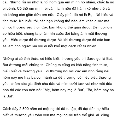
cái. Nhưng rồi nó nhớ lại tối hôm qua em mình ho nhiều, chắc là nó
bị bệnh. Có thể em mình bị cảm lạnh nên đã hành xử như thế và
nó không còn giận đứa em nữa. Giây phút đó nó là Bụt. Nó hiểu và
tỉnh thức. Khi hiểu rồi, các bạn không thể nào làm khác được mà
chỉ có thương yêu thôi. Các bạn không thể giận được. Để nuôi lớn
sự hiểu biết, chúng ta phải nhìn cuộc đời bằng ánh mắt thương
yêu. Hiểu được thì thương được. Và khi thương được thì các bạn
sẽ làm cho người kia vơi đi nỗi khổ một cách rất tự nhiên.
Những ai có tỉnh thức, có hiểu biết, thương yêu thì được gọi là Bụt.
Bụt ở trong mỗi chúng ta. Chúng ta cũng có khả năng tỉnh thức,
hiểu biết và thương yêu. Tôi thường nói với các em nhỏ rằng nếu
hôm nay mẹ hay ba con hành xử dễ thương, có hiểu biết, thương
yêu, chăm sóc gia đình chu đáo và mỉm cười tươi vui như một đóa
hoa thì các con nên nói: “Mẹ, hôm nay mẹ là Bụt”, “Ba, hôm nay ba
là Bụt”.
Cách đây 2.500 năm có một người đã tu tập, đã đạt đến sự hiểu
biết và thương yêu toàn vẹn mà mọi người trên thế giới ai cũng