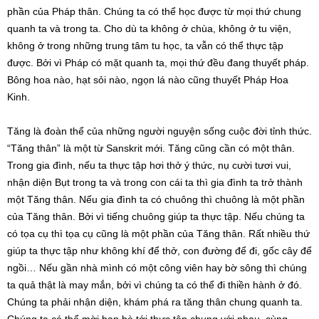
phần của Pháp thân. Chúng ta có thể học được từ mọi thứ chung
quanh ta và trong ta. Cho dù ta không ở chùa, không ở tu viện,
không ở trong những trung tâm tu học, ta vẫn có thể thực tập
được. Bởi vì Pháp có mặt quanh ta, mọi thứ đều đang thuyết pháp.
Bông hoa nào, hạt sỏi nào, ngọn lá nào cũng thuyết Pháp Hoa
Kinh.
Tăng là đoàn thể của những người nguyện sống cuộc đời tỉnh thức.
“Tăng thân” là một từ Sanskrit mới. Tăng cũng cần có một thân.
Trong gia đình, nếu ta thực tập hơi thở ý thức, nụ cười tươi vui,
nhận diện Bụt trong ta và trong con cái ta thì gia đình ta trở thành
một Tăng thân. Nếu gia đình ta có chuông thì chuông là một phần
của Tăng thân. Bởi vì tiếng chuông giúp ta thực tập. Nếu chúng ta
có tọa cụ thì tọa cụ cũng là một phần của Tăng thân. Rất nhiều thứ
giúp ta thực tập như không khí để thở, con đường để đi, gốc cây để
ngồi… Nếu gần nhà mình có một công viên hay bờ sông thì chúng
ta quả thật là may mắn, bởi vì chúng ta có thể đi thiền hành ở đó.
Chúng ta phải nhận diện, khám phá ra tăng thân chung quanh ta.