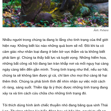
Ảnh: Pxhere
Nhiều người trong chúng ta đang lo lắng cho tình trạng của thế giới
hiện nay. Không biết lúc nào những quả bom sẽ nổ. Đôi khi ta có
cảm giác như nhân loại đang ở bên bờ vực thẳm và ta không biết
phải làm gì. Chúng ta thấy bất lực và tuyệt vọng. Những hiểm họa,
những bất công xã hội đang lan tràn khắp nơi và mối nguy hại càng
ngày càng tiến đến gần mình. Trong tình trạng như thế, nếu sợ hãi,
chúng ta sẽ không làm được gì cả, chỉ làm cho mọi thứ càng tệ hại
thêm thôi. Chúng ta phải bình tĩnh để nhìn nhận sự việc một cách
rõ ràng, sáng suốt. Thiền tập là ý thức được những tình trạng đang
xảy ra và tìm cách cứu chữa cho những tình trạng đó.
Tôi thích dùng hình ảnh chiếc thuyền nhỏ đang băng qua vịnh Thái