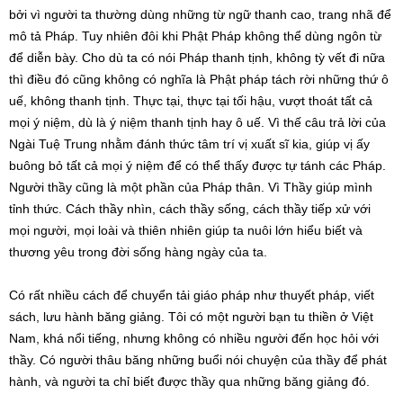
bởi vì người ta thường dùng những từ ngữ thanh cao, trang nhã để
mô tả Pháp. Tuy nhiên đôi khi Phật Pháp không thể dùng ngôn từ
để diễn bày. Cho dù ta có nói Pháp thanh tịnh, không tỳ vết đi nữa
thì điều đó cũng không có nghĩa là Phật pháp tách rời những thứ ô
uế, không thanh tịnh. Thực tại, thực tại tối hậu, vượt thoát tất cả
mọi ý niệm, dù là ý niệm thanh tịnh hay ô uế. Vì thế câu trả lời của
Ngài Tuệ Trung nhằm đánh thức tâm trí vị xuất sĩ kia, giúp vị ấy
buông bỏ tất cả mọi ý niệm để có thể thấy được tự tánh các Pháp.
Người thầy cũng là một phần của Pháp thân. Vì Thầy giúp mình
tỉnh thức. Cách thầy nhìn, cách thầy sống, cách thầy tiếp xử với
mọi người, mọi loài và thiên nhiên giúp ta nuôi lớn hiểu biết và
thương yêu trong đời sống hàng ngày của ta.
Có rất nhiều cách để chuyển tải giáo pháp như thuyết pháp, viết
sách, lưu hành băng giảng. Tôi có một người bạn tu thiền ở Việt
Nam, khá nổi tiếng, nhưng không có nhiều người đến học hỏi với
thầy. Có người thâu băng những buổi nói chuyện của thầy để phát
hành, và người ta chỉ biết được thầy qua những băng giảng đó.