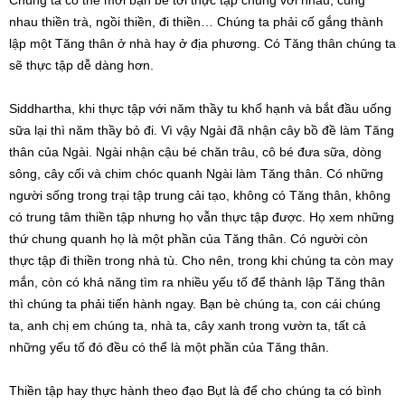
Chúng ta có thể mời bạn bè tới thực tập chung với nhau, cùng
nhau thiền trà, ngồi thiền, đi thiền… Chúng ta phải cố gắng thành
lập một Tăng thân ở nhà hay ở địa phương. Có Tăng thân chúng ta
sẽ thực tập dễ dàng hơn.
Siddhartha, khi thực tập với năm thầy tu khổ hạnh và bắt đầu uống
sữa lại thì năm thầy bỏ đi. Vì vậy Ngài đã nhận cây bồ đề làm Tăng
thân của Ngài. Ngài nhận cậu bé chăn trâu, cô bé đưa sữa, dòng
sông, cây cối và chim chóc quanh Ngài làm Tăng thân. Có những
người sống trong trại tập trung cải tạo, không có Tăng thân, không
có trung tâm thiền tập nhưng họ vẫn thực tập được. Họ xem những
thứ chung quanh họ là một phần của Tăng thân. Có người còn
thực tập đi thiền trong nhà tù. Cho nên, trong khi chúng ta còn may
mắn, còn có khả năng tìm ra nhiều yếu tố để thành lập Tăng thân
thì chúng ta phải tiến hành ngay. Bạn bè chúng ta, con cái chúng
ta, anh chị em chúng ta, nhà ta, cây xanh trong vườn ta, tất cả
những yếu tố đó đều có thể là một phần của Tăng thân.
Thiền tập hay thực hành theo đạo Bụt là để cho chúng ta có bình