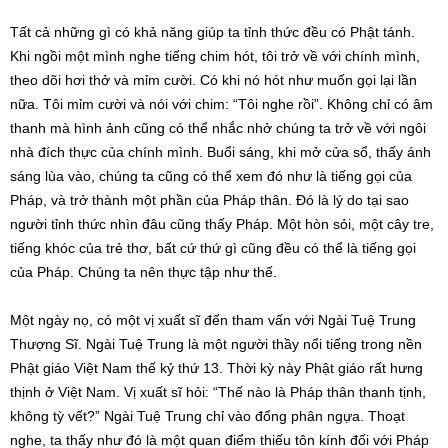
Tất cả những gì có khả năng giúp ta tỉnh thức đều có Phật tánh.
Khi ngồi một mình nghe tiếng chim hót, tôi trở về với chính mình,
theo dõi hơi thở và mỉm cười. Có khi nó hót như muốn gọi lại lần
nữa. Tôi mỉm cười và nói với chim: “Tôi nghe rồi”. Không chỉ có âm
thanh mà hình ảnh cũng có thể nhắc nhở chúng ta trở về với ngôi
nhà đích thực của chính mình. Buổi sáng, khi mở cửa sổ, thấy ánh
sáng lùa vào, chúng ta cũng có thể xem đó như là tiếng gọi của
Pháp, và trở thành một phần của Pháp thân. Đó là lý do tại sao
người tỉnh thức nhìn đâu cũng thấy Pháp. Một hòn sỏi, một cây tre,
tiếng khóc của trẻ thơ, bất cứ thứ gì cũng đều có thể là tiếng gọi
của Pháp. Chúng ta nên thực tập như thế.
Một ngày nọ, có một vị xuất sĩ đến tham vấn với Ngài Tuệ Trung
Thượng Sĩ. Ngài Tuệ Trung là một người thầy nổi tiếng trong nền
Phật giáo Việt Nam thế kỷ thứ 13. Thời kỳ này Phật giáo rất hưng
thịnh ở Việt Nam. Vị xuất sĩ hỏi: “Thế nào là Pháp thân thanh tịnh,
không tỳ vết?” Ngài Tuệ Trung chỉ vào đống phân ngựa. Thoạt
nghe, ta thấy như đó là một quan điểm thiếu tôn kính đối với Pháp