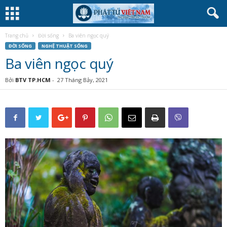
Trang chủ
Đời sống
Ba viên ngọc quý
ĐỜI SỐNG
NGHỆ THUẬT SỐNG
Ba viên ngọc quý
Bởi
BTV TP.HCM
-
27 Tháng Bảy, 2021