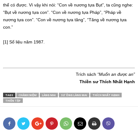
thể có được. Vì vậy khi nói: “Con về nương tựa Bụt”, ta cũng nghe:
“Bụt về nương tựa con”. “Con về nương tựa Pháp”, “Pháp về
nương tựa con”. “Con về nương tựa tăng”, “Tăng về nương tựa
con.”
[1] Số liệu năm 1987.
Trích sách
“Muốn an được an”
Thiền sư Thích Nhất Hạnh
TAGS
CHÁNH NIỆM
LÀNG MAI
SƯ ÔNG LÀNG MAI
THÍCH NHẤT HẠNH
THIỀN TẬP