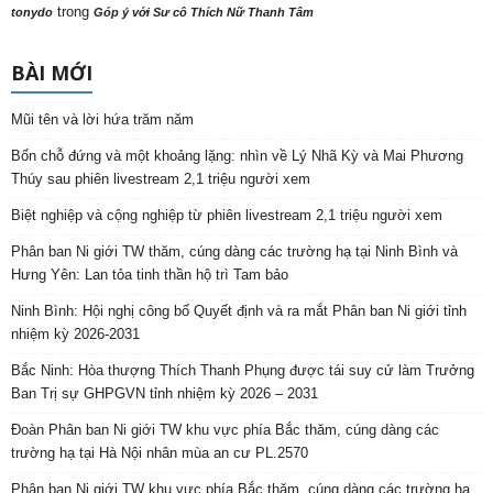
trong
tonydo
Góp ý với Sư cô Thích Nữ Thanh Tâm
BÀI MỚI
Mũi tên và lời hứa trăm năm
Bốn chỗ đứng và một khoảng lặng: nhìn về Lý Nhã Kỳ và Mai Phương
Thúy sau phiên livestream 2,1 triệu người xem
Biệt nghiệp và cộng nghiệp từ phiên livestream 2,1 triệu người xem
Phân ban Ni giới TW thăm, cúng dàng các trường hạ tại Ninh Bình và
Hưng Yên: Lan tỏa tinh thần hộ trì Tam bảo
Ninh Bình: Hội nghị công bố Quyết định và ra mắt Phân ban Ni giới tỉnh
nhiệm kỳ 2026-2031
Bắc Ninh: Hòa thượng Thích Thanh Phụng được tái suy cử làm Trưởng
Ban Trị sự GHPGVN tỉnh nhiệm kỳ 2026 – 2031
Đoàn Phân ban Ni giới TW khu vực phía Bắc thăm, cúng dàng các
trường hạ tại Hà Nội nhân mùa an cư PL.2570
Phân ban Ni giới TW khu vực phía Bắc thăm, cúng dàng các trường hạ