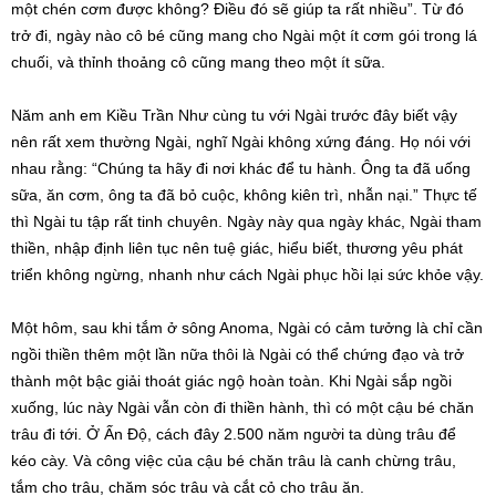
một chén cơm được không? Điều đó sẽ giúp ta rất nhiều”. Từ đó
trở đi, ngày nào cô bé cũng mang cho Ngài một ít cơm gói trong lá
chuối, và thỉnh thoảng cô cũng mang theo một ít sữa.
Năm anh em Kiều Trần Như cùng tu với Ngài trước đây biết vậy
nên rất xem thường Ngài, nghĩ Ngài không xứng đáng. Họ nói với
nhau rằng: “Chúng ta hãy đi nơi khác để tu hành. Ông ta đã uống
sữa, ăn cơm, ông ta đã bỏ cuộc, không kiên trì, nhẫn nại.” Thực tế
thì Ngài tu tập rất tinh chuyên. Ngày này qua ngày khác, Ngài tham
thiền, nhập định liên tục nên tuệ giác, hiểu biết, thương yêu phát
triển không ngừng, nhanh như cách Ngài phục hồi lại sức khỏe vậy.
Một hôm, sau khi tắm ở sông Anoma, Ngài có cảm tưởng là chỉ cần
ngồi thiền thêm một lần nữa thôi là Ngài có thể chứng đạo và trở
thành một bậc giải thoát giác ngộ hoàn toàn. Khi Ngài sắp ngồi
xuống, lúc này Ngài vẫn còn đi thiền hành, thì có một cậu bé chăn
trâu đi tới. Ở Ấn Độ, cách đây 2.500 năm người ta dùng trâu để
kéo cày. Và công việc của cậu bé chăn trâu là canh chừng trâu,
tắm cho trâu, chăm sóc trâu và cắt cỏ cho trâu ăn.