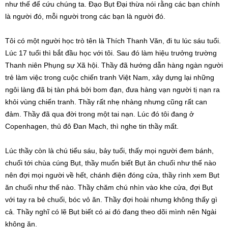
như thế để cứu chúng ta. Đạo Bụt Đại thừa nói rằng các bạn chính
là người đó, mỗi người trong các bạn là người đó.
Tôi có một người học trò tên là Thích Thanh Văn, đi tu lúc sáu tuổi.
Lúc 17 tuổi thì bắt đầu học với tôi. Sau đó làm hiệu trưởng trường
Thanh niên Phụng sự Xã hội. Thầy đã hướng dẫn hàng ngàn người
trẻ làm việc trong cuộc chiến tranh Việt Nam, xây dựng lại những
ngôi làng đã bị tàn phá bởi bom đạn, đưa hàng vạn người tị nạn ra
khỏi vùng chiến tranh. Thầy rất nhẹ nhàng nhưng cũng rất can
đảm. Thầy đã qua đời trong một tai nạn. Lúc đó tôi đang ở
Copenhagen, thủ đô Đan Mạch, thì nghe tin thầy mất.
Lúc thầy còn là chú tiểu sáu, bảy tuổi, thấy mọi người đem bánh,
chuối tới chùa cúng Bụt, thầy muốn biết Bụt ăn chuối như thế nào
nên đợi mọi người về hết, chánh điện đóng cửa, thầy rình xem Bụt
ăn chuối như thế nào. Thầy chăm chú nhìn vào khe cửa, đợi Bụt
với tay ra bẻ chuối, bóc vỏ ăn. Thầy đợi hoài nhưng không thấy gì
cả. Thầy nghĩ có lẽ Bụt biết có ai đó đang theo dõi mình nên Ngài
không ăn.