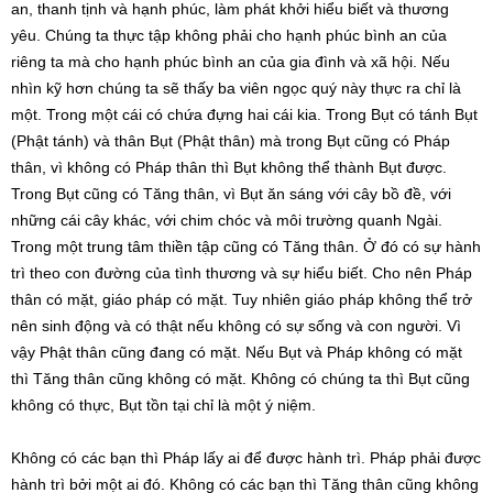
an, thanh tịnh và hạnh phúc, làm phát khởi hiểu biết và thương
yêu. Chúng ta thực tập không phải cho hạnh phúc bình an của
riêng ta mà cho hạnh phúc bình an của gia đình và xã hội. Nếu
nhìn kỹ hơn chúng ta sẽ thấy ba viên ngọc quý này thực ra chỉ là
một. Trong một cái có chứa đựng hai cái kia. Trong Bụt có tánh Bụt
(Phật tánh) và thân Bụt (Phật thân) mà trong Bụt cũng có Pháp
thân, vì không có Pháp thân thì Bụt không thể thành Bụt được.
Trong Bụt cũng có Tăng thân, vì Bụt ăn sáng với cây bồ đề, với
những cái cây khác, với chim chóc và môi trường quanh Ngài.
Trong một trung tâm thiền tập cũng có Tăng thân. Ở đó có sự hành
trì theo con đường của tình thương và sự hiểu biết. Cho nên Pháp
thân có mặt, giáo pháp có mặt. Tuy nhiên giáo pháp không thể trở
nên sinh động và có thật nếu không có sự sống và con người. Vì
vậy Phật thân cũng đang có mặt. Nếu Bụt và Pháp không có mặt
thì Tăng thân cũng không có mặt. Không có chúng ta thì Bụt cũng
không có thực, Bụt tồn tại chỉ là một ý niệm.
Không có các bạn thì Pháp lấy ai để được hành trì. Pháp phải được
hành trì bởi một ai đó. Không có các bạn thì Tăng thân cũng không