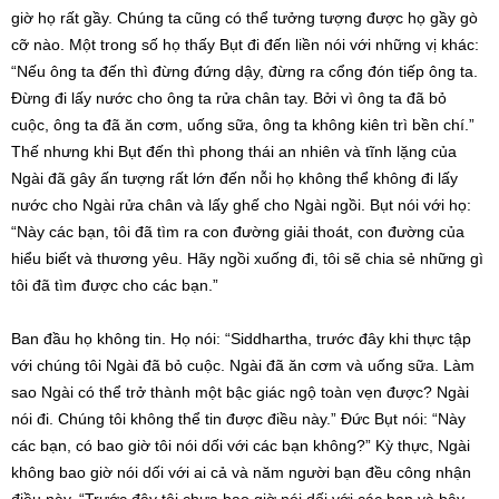
giờ họ rất gầy. Chúng ta cũng có thể tưởng tượng được họ gầy gò
cỡ nào. Một trong số họ thấy Bụt đi đến liền nói với những vị khác:
“Nếu ông ta đến thì đừng đứng dậy, đừng ra cổng đón tiếp ông ta.
Đừng đi lấy nước cho ông ta rửa chân tay. Bởi vì ông ta đã bỏ
cuộc, ông ta đã ăn cơm, uống sữa, ông ta không kiên trì bền chí.”
Thế nhưng khi Bụt đến thì phong thái an nhiên và tĩnh lặng của
Ngài đã gây ấn tượng rất lớn đến nỗi họ không thể không đi lấy
nước cho Ngài rửa chân và lấy ghế cho Ngài ngồi. Bụt nói với họ:
“Này các bạn, tôi đã tìm ra con đường giải thoát, con đường của
hiểu biết và thương yêu. Hãy ngồi xuống đi, tôi sẽ chia sẻ những gì
tôi đã tìm được cho các bạn.”
Ban đầu họ không tin. Họ nói: “Siddhartha, trước đây khi thực tập
với chúng tôi Ngài đã bỏ cuộc. Ngài đã ăn cơm và uống sữa. Làm
sao Ngài có thể trở thành một bậc giác ngộ toàn vẹn được? Ngài
nói đi. Chúng tôi không thể tin được điều này.” Đức Bụt nói: “Này
các bạn, có bao giờ tôi nói dối với các bạn không?” Kỳ thực, Ngài
không bao giờ nói dối với ai cả và năm người bạn đều công nhận