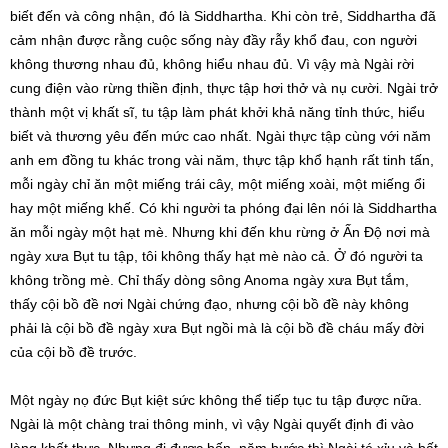
biết đến và công nhận, đó là Siddhartha. Khi còn trẻ, Siddhartha đã
cảm nhận được rằng cuộc sống này đầy rẫy khổ đau, con người
không thương nhau đủ, không hiểu nhau đủ. Vì vậy mà Ngài rời
cung điện vào rừng thiền định, thực tập hơi thở và nụ cười. Ngài trở
thành một vị khất sĩ, tu tập làm phát khởi khả năng tỉnh thức, hiểu
biết và thương yêu đến mức cao nhất. Ngài thực tập cùng với năm
anh em đồng tu khác trong vài năm, thực tập khổ hạnh rất tinh tấn,
mỗi ngày chỉ ăn một miếng trái cây, một miếng xoài, một miếng ổi
hay một miếng khế. Có khi người ta phóng đại lên nói là Siddhartha
ăn mỗi ngày một hạt mè. Nhưng khi đến khu rừng ở Ấn Độ nơi mà
ngày xưa Bụt tu tập, tôi không thấy hạt mè nào cả. Ở đó người ta
không trồng mè. Chỉ thấy dòng sông Anoma ngày xưa Bụt tắm,
thấy cội bồ đề nơi Ngài chứng đạo, nhưng cội bồ đề này không
phải là cội bồ đề ngày xưa Bụt ngồi mà là cội bồ đề cháu mấy đời
của cội bồ đề trước.
Một ngày nọ đức Bụt kiệt sức không thể tiếp tục tu tập được nữa.
Ngài là một chàng trai thông minh, vì vậy Ngài quyết định đi vào