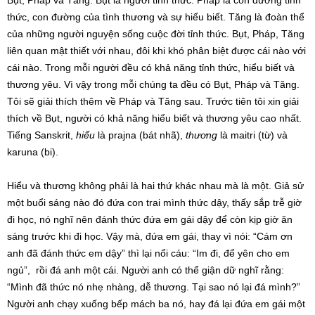
Bụt, Pháp và Tăng. Bụt là người tỉnh thức. Pháp là con đường tỉnh
thức, con đường của tình thương và sự hiểu biết. Tăng là đoàn thể
của những người nguyện sống cuộc đời tỉnh thức. Bụt, Pháp, Tăng
liên quan mật thiết với nhau, đôi khi khó phân biệt được cái nào với
cái nào. Trong mỗi người đều có khả năng tỉnh thức, hiểu biết và
thương yêu. Vì vậy trong mỗi chúng ta đều có Bụt, Pháp và Tăng.
Tôi sẽ giải thích thêm về Pháp và Tăng sau. Trước tiên tôi xin giải
thích về Bụt, người có khả năng hiểu biết và thương yêu cao nhất.
Tiếng Sanskrit,
hiểu
là prajna (bát nhã),
thương
là maitri (từ) và
karuna (bi).
Hiểu và thương không phải là hai thứ khác nhau mà là một. Giả sử
một buổi sáng nào đó đứa con trai mình thức dậy, thấy sắp trễ giờ
đi học, nó nghĩ nên đánh thức đứa em gái dậy để còn kịp giờ ăn
sáng trước khi đi học. Vậy mà, đứa em gái, thay vì nói: “Cám ơn
anh đã đánh thức em dậy” thì lại nổi cáu: “Im đi, để yên cho em
ngủ”, rồi đá anh một cái. Người anh có thể giận dữ nghĩ rằng:
“Mình đã thức nó nhẹ nhàng, dễ thương. Tại sao nó lại đá mình?”
Người anh chạy xuống bếp mách ba nó, hay đá lại đứa em gái một