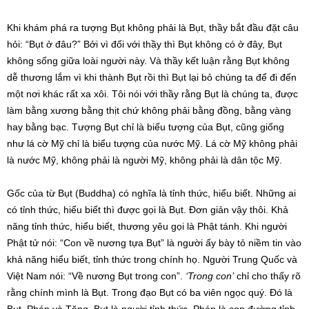
Khi khám phá ra tượng Bụt không phải là Bụt, thầy bắt đầu đặt câu
hỏi: “Bụt ở đâu?” Bởi vì đối với thầy thì Bụt không có ở đây, Bụt
không sống giữa loài người này. Và thầy kết luận rằng Bụt không
dễ thương lắm vì khi thành Bụt rồi thì Bụt lại bỏ chúng ta để đi đến
một nơi khác rất xa xôi. Tôi nói với thầy rằng Bụt là chúng ta, được
làm bằng xương bằng thịt chứ không phải bằng đồng, bằng vàng
hay bằng bạc. Tượng Bụt chỉ là biểu tượng của Bụt, cũng giống
như lá cờ Mỹ chỉ là biểu tượng của nước Mỹ. Lá cờ Mỹ không phải
là nước Mỹ, không phải là người Mỹ, không phải là dân tộc Mỹ.
Gốc của từ Bụt (Buddha) có nghĩa là tỉnh thức, hiểu biết. Những ai
có tỉnh thức, hiểu biết thì được gọi là Bụt. Đơn giản vậy thôi. Khả
năng tỉnh thức, hiểu biết, thương yêu gọi là Phật tánh. Khi người
Phật tử nói: “Con về nương tựa Bụt” là người ấy bày tỏ niềm tin vào
khả năng hiểu biết, tỉnh thức trong chính họ. Người Trung Quốc và
Việt Nam nói: “Về nương Bụt trong con”.
‘Trong con’
chỉ cho thấy rõ
rằng chính mình là Bụt. Trong đạo Bụt có ba viên ngọc quý. Đó là