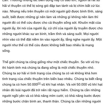
Lan. Thường những lúc biển động hay có bão lớn, người ta rất sợ
hãi vì thuyền có thể bị sóng gió đập tan tành và bị chìm bất cứ lúc
nào. Nhưng nếu trên thuyền có một người giữ được bình tĩnh, sáng
suốt, biết được những gì nên làm và những gì không nên làm thì
người đó có thể cứu được cho cả thuyền sống sót. Khuôn mặt của
người ấy, lời nói của người ấy, cử chỉ của người ấy truyền được cho
những người khác sự an bình, trầm tĩnh và sáng suốt. Mọi người
nhìn vào có thể đặt niềm tin vào người ấy, lắng nghe người ấy. Một
người như thế có thể cứu được không biết bao nhiêu là mạng
sống.
Thế giới chúng ta cũng giống như một chiếc thuyền. So với vũ trụ
thì hành tinh mà chúng ta đang sống là một chiếc thuyền nhỏ.
Chúng ta sợ hãi vì tình trạng của chúng ta có vẻ không khá hơn
tình trạng của chiếc thuyền trên biển bao nhiêu. Chúng ta biết rằng
[1]
chúng ta có hơn 50.000
vũ khí hạt nhân. Và với 50.000 vũ khí hạt
nhân đó loài người đã trở nên rất nguy hiểm. Chúng ta cần những
người ngồi yên và có khả năng mỉm cười, có khả năng bước được
những bước chân bình an, thanh thản. Chúng ta cần những người