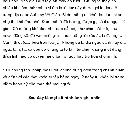
ngữ nói: “Nhà giàu đứt tay, ăn mày đổ ruột”. Chúng ta thấy, có
nhiều khi tâm thức mình si ám lạ kì, lúc này được gọi là đang ở
trong địa ngục A-tì hay Vô Gián. Si ám nặng thì khổ đau lớn, si ám
nhẹ thì khổ đau nhỏ. Đam mê tứ đổ tường, được gọi là địa ngục Tứ
giác. Có những khổ đau như dao cắt xẻ, như chim sắt mổ, như
nước đồng sôi đổ vào miệng, khi nói những lời xấu ác là địa ngục
Canh thiệt (cày bừa trên lưỡi)… Nhưng dù là địa ngục cảnh hay địa
ngục tâm, tất cả đều do chúng ta tự làm tự chịu; không một đấng
thần linh nào có quyền năng ban phước hay trừ họa cho mình.
Sau những thời pháp thoại, đại chúng dùng cơm trong chánh niệm
và đến với các thời khóa tu tập hàng ngày. 2 ngày tu khép lại trong
niềm hoan hỷ của toàn thể mọi người.
Sau đây là một số hình ảnh ghi nhận