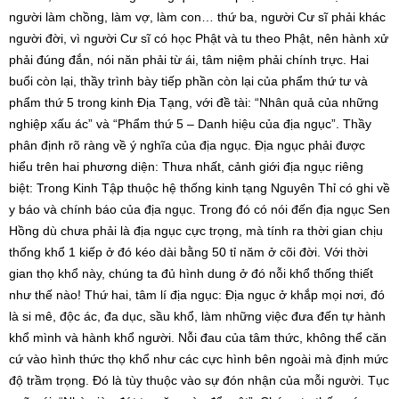
người làm chồng, làm vợ, làm con… thứ ba, người Cư sĩ phải khác
người đời, vì người Cư sĩ có học Phật và tu theo Phật, nên hành xử
phải đúng đắn, nói năn phải từ ái, tâm niệm phải chính trực. Hai
buổi còn lại, thầy trình bày tiếp phần còn lại của phẩm thứ tư và
phẩm thứ 5 trong kinh Địa Tạng, với đề tài: “Nhân quả của những
nghiệp xấu ác” và “Phẩm thứ 5 – Danh hiệu của địa ngục”. Thầy
phân định rõ ràng về ý nghĩa của địa ngục. Địa ngục phải được
hiểu trên hai phương diện: Thưa nhất, cảnh giới địa ngục riêng
biệt: Trong Kinh Tập thuộc hệ thống kinh tạng Nguyên Thỉ có ghi về
y báo và chính báo của địa ngục. Trong đó có nói đến địa ngục Sen
Hồng dù chưa phải là địa ngục cực trọng, mà tính ra thời gian chịu
thống khổ 1 kiếp ở đó kéo dài bằng 50 tỉ năm ở cõi đời. Với thời
gian thọ khổ này, chúng ta đủ hình dung ở đó nỗi khổ thống thiết
như thế nào! Thứ hai, tâm lí địa ngục: Địa ngục ở khắp mọi nơi, đó
là si mê, độc ác, đa dục, sầu khổ, làm những việc đưa đến tự hành
khổ mình và hành khổ người. Nỗi đau của tâm thức, không thể căn
cứ vào hình thức thọ khổ như các cực hình bên ngoài mà định mức
độ trầm trọng. Đó là tùy thuộc vào sự đón nhận của mỗi người. Tục