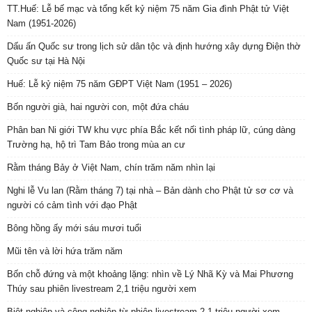
TT.Huế: Lễ bế mạc và tổng kết kỷ niệm 75 năm Gia đình Phật tử Việt
Nam (1951-2026)
Dấu ấn Quốc sư trong lịch sử dân tộc và định hướng xây dựng Điện thờ
Quốc sư tại Hà Nội
Huế: Lễ kỷ niệm 75 năm GĐPT Việt Nam (1951 – 2026)
Bốn người già, hai người con, một đứa cháu
Phân ban Ni giới TW khu vực phía Bắc kết nối tình pháp lữ, cúng dàng
Trường hạ, hộ trì Tam Bảo trong mùa an cư
Rằm tháng Bảy ở Việt Nam, chín trăm năm nhìn lại
Nghi lễ Vu lan (Rằm tháng 7) tại nhà – Bản dành cho Phật tử sơ cơ và
người có cảm tình với đạo Phật
Bông hồng ấy mới sáu mươi tuổi
Mũi tên và lời hứa trăm năm
Bốn chỗ đứng và một khoảng lặng: nhìn về Lý Nhã Kỳ và Mai Phương
Thúy sau phiên livestream 2,1 triệu người xem
Biệt nghiệp và cộng nghiệp từ phiên livestream 2,1 triệu người xem