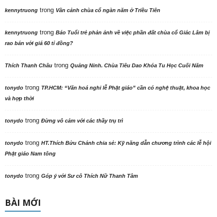
trong
kennytruong
Vãn cảnh chùa cổ ngàn năm ở Triều Tiên
trong
kennytruong
Báo Tuổi trẻ phản ảnh về việc phần đất chùa cổ Giác Lâm bị
rao bán với giá 60 tỉ đồng?
trong
Thích Thanh Châu
Quảng Ninh. Chùa Tiêu Dao Khóa Tu Học Cuối Năm
trong
tonydo
TP.HCM: “Văn hoá nghi lễ Phật giáo” cần có nghệ thuật, khoa học
và hợp thời
trong
tonydo
Đừng vô cảm với các thầy trụ trì
trong
tonydo
HT.Thích Bửu Chánh chia sẻ: Kỹ năng dẫn chương trình các lễ hội
Phật giáo Nam tông
trong
tonydo
Góp ý với Sư cô Thích Nữ Thanh Tâm
BÀI MỚI