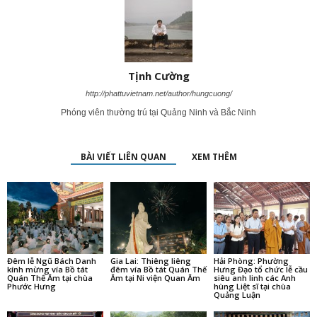
Tịnh Cường
http://phattuvietnam.net/author/hungcuong/
Phóng viên thường trú tại Quảng Ninh và Bắc Ninh
BÀI VIẾT LIÊN QUAN
XEM THÊM
Đêm lễ Ngũ Bách Danh
Gia Lai: Thiêng liêng
Hải Phòng: Phường
kính mừng vía Bồ tát
đêm vía Bồ tát Quán Thế
Hưng Đạo tổ chức lễ cầu
Quán Thế Âm tại chùa
Âm tại Ni viện Quan Âm
siêu anh linh các Anh
Phước Hưng
hùng Liệt sĩ tại chùa
Quảng Luận