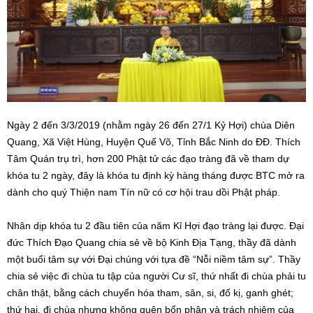
Ngày 2 đến 3/3/2019 (nhằm ngày 26 đến 27/1 Kỷ Hợi) chùa Diên
Quang, Xã Việt Hùng, Huyện Quế Võ, Tỉnh Bắc Ninh do ĐĐ. Thích
Tâm Quán trụ trì, hơn 200 Phật tử các đạo tràng đã về tham dự
khóa tu 2 ngày, đây là khóa tu định kỳ hàng tháng được BTC mở ra
dành cho quý Thiện nam Tín nữ có cơ hội trau dồi Phật pháp.
Nhân dịp khóa tu 2 đầu tiên của năm Kỉ Hợi đạo tràng lại được. Đại
đức Thích Đạo Quang chia sẻ về bộ Kinh Địa Tạng, thầy đã dành
một buổi tâm sự với Đại chúng với tựa đề “Nỗi niềm tâm sự”. Thầy
chia sẻ việc đi chùa tu tập của người Cư sĩ, thứ nhất đi chùa phải tu
chân thật, bằng cách chuyển hóa tham, sân, si, đố kị, ganh ghét;
thứ hai, đi chùa nhưng không quên bổn phận và trách nhiệm của