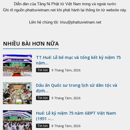
Diễn đàn của Tăng Ni Phật tử Việt Nam trong và ngoài nước
Ghi rõ nguồn phattuvietnam.net khi phát hành lại thông tin từ website này.
Liên hệ chúng tôi:
trisu@phattuvietnam.net
NHIỀU BÀI HƠN NỮA
TT.Huế: Lễ bế mạc và tổng kết kỷ niệm 75
năm...
Tin tức
9 Tháng Tám, 2026
Dấu ấn Quốc sư trong lịch sử dân tộc và
định...
Tin tức
9 Tháng Tám, 2026
Huế: Lễ kỷ niệm 75 năm GĐPT Việt Nam
(1951 –...
Tin tức
8 Tháng Tám, 2026