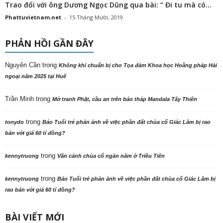
Trao đổi với ông Dương Ngọc Dũng qua bài: “ Đi tu mà có...
Phattuvietnam.net
-
15 Tháng Mười, 2019
PHẢN HỒI GẦN ĐÂY
Nguyên Cần
trong
Không khí chuẩn bị cho Tọa đàm Khoa học Hoằng pháp Hải
ngoại năm 2025 tại Huế
Trần Minh
trong
Mở tranh Phật, cầu an trên bảo tháp Mandala Tây Thiên
trong
tonydo
Báo Tuổi trẻ phản ảnh về việc phần đất chùa cổ Giác Lâm bị rao
bán với giá 60 tỉ đồng?
trong
kennytruong
Vãn cảnh chùa cổ ngàn năm ở Triều Tiên
trong
kennytruong
Báo Tuổi trẻ phản ảnh về việc phần đất chùa cổ Giác Lâm bị
rao bán với giá 60 tỉ đồng?
BÀI VIẾT MỚI