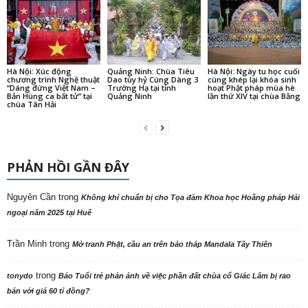
Hà Nội: Xúc động
Quảng Ninh: Chùa Tiêu
Hà Nội: Ngày tu học cuối
chương trình Nghệ thuật
Dao tùy hỷ Cúng Dàng 3
cùng khép lại khóa sinh
“Dáng đứng Việt Nam –
Trường Hạ tại tỉnh
hoạt Phật pháp mùa hè
Bản Hùng ca bất tử” tại
Quảng Ninh
lần thứ XIV tại chùa Bằng
chùa Tân Hải
PHẢN HỒI GẦN ĐÂY
Nguyên Cần
trong
Không khí chuẩn bị cho Tọa đàm Khoa học Hoằng pháp Hải
ngoại năm 2025 tại Huế
Trần Minh
trong
Mở tranh Phật, cầu an trên bảo tháp Mandala Tây Thiên
trong
tonydo
Báo Tuổi trẻ phản ảnh về việc phần đất chùa cổ Giác Lâm bị rao
bán với giá 60 tỉ đồng?