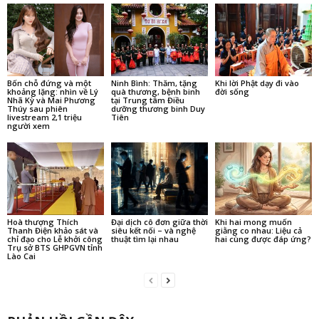
Bốn chỗ đứng và một
Ninh Bình: Thăm, tặng
Khi lời Phật dạy đi vào
khoảng lặng: nhìn về Lý
quà thương, bệnh binh
đời sống
Nhã Kỳ và Mai Phương
tại Trung tâm Điều
Thúy sau phiên
dưỡng thương binh Duy
livestream 2,1 triệu
Tiên
người xem
Hoà thượng Thích
Đại dịch cô đơn giữa thời
Khi hai mong muốn
Thanh Điện khảo sát và
siêu kết nối – và nghệ
giằng co nhau: Liệu cả
chỉ đạo cho Lễ khởi công
thuật tìm lại nhau
hai cùng được đáp ứng?
Trụ sở BTS GHPGVN tỉnh
Lào Cai