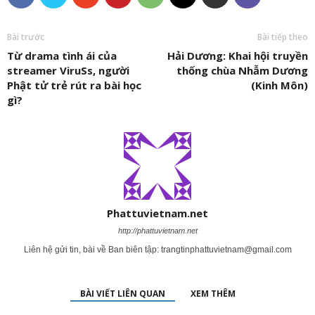
Bài trước
Bài tiếp theo
Từ drama tình ái của
Hải Dương: Khai hội truyền
streamer ViruSs, người
thống chùa Nhẫm Dương
Phật tử trẻ rút ra bài học
(Kinh Môn)
gì?
Phattuvietnam.net
http://phattuvietnam.net
Liên hệ gửi tin, bài về Ban biên tập:
trangtinphattuvietnam@gmail.com
BÀI VIẾT LIÊN QUAN
XEM THÊM