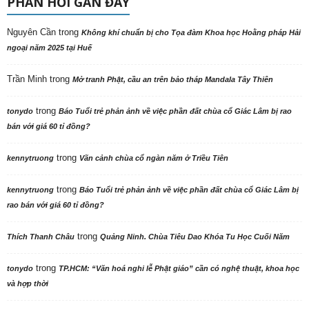
PHẢN HỒI GẦN ĐÂY
Nguyên Cần
trong
Không khí chuẩn bị cho Tọa đàm Khoa học Hoằng pháp Hải
ngoại năm 2025 tại Huế
Trần Minh
trong
Mở tranh Phật, cầu an trên bảo tháp Mandala Tây Thiên
trong
tonydo
Báo Tuổi trẻ phản ảnh về việc phần đất chùa cổ Giác Lâm bị rao
bán với giá 60 tỉ đồng?
trong
kennytruong
Vãn cảnh chùa cổ ngàn năm ở Triều Tiên
trong
kennytruong
Báo Tuổi trẻ phản ảnh về việc phần đất chùa cổ Giác Lâm bị
rao bán với giá 60 tỉ đồng?
trong
Thích Thanh Châu
Quảng Ninh. Chùa Tiêu Dao Khóa Tu Học Cuối Năm
trong
tonydo
TP.HCM: “Văn hoá nghi lễ Phật giáo” cần có nghệ thuật, khoa học
và hợp thời