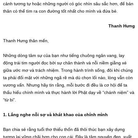
cảnh tương tự hoặc những người có góc nhìn sâu sắc hơn, để bản
thân có thể tìm ra con đường tốt nhất cho mình và đứa bé.
Thanh Hưng
Thanh Hưng thân mến,
Những dòng tâm sự của bạn như tiếng chuông ngân vang, lay
động trái tim người đọc bởi sự chân thành và nỗi niềm giằng xé
giữa ước mơ và trách nhiệm. Trong hành trình sống, đôi khi chúng
ta phải đối mặt với những ngã rẽ mà dù chọn lối nào, lòng vẫn còn
vương vấn. Nhưng hãy tin rằng, mỗi bước đi đều là cơ hội để ta
thấu hiểu chính mình và thực hành lời Phật dạy về “chánh niệm” và
“từ bi”.
1. Lắng nghe nỗi sợ và khát khao của chính mình
Bạn chia sẻ rằng tuổi thơ thiếu thốn đã thôi thúc bạn xây dựng
tương lai vững chãi hơn cho con cái. Đây là tâm nguyện đẹp, xuất