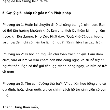
nặng đè lên tương lai đứa trẻ.
5. Gợi ý giải pháp từ góc nhìn Phật pháp
Phương án 1: Hoãn lại chuyến đi, ở lại cùng bạn gái sinh con. Bạn
có thể tận hưởng khoảnh khắc làm cha, tích lũy thêm kinh nghiệm
trước khi lên đường. Như Đức Phật dạy: “Quá khứ đã qua, tương
lai chưa đến, chỉ có hiện tại là món quà” (Kinh Hiện Tại Lạc Trú).
Phương án 2: Đi học nhưng vẫn chu toàn trách nhiệm. Làm đám
cưới, vừa đi làm xa vừa chăm con nhờ công nghệ và sự hỗ trợ từ
người thân. Bạn có thể gửi tiền, gọi video hàng ngày, và hứa sẽ trở
về sớm.
Phương án 3: Tìm con đường thứ ba**. Ví dụ: Xin học bổng cho cả
gia đình, hoặc chọn quốc gia có chính sách hỗ trợ sinh viên có con
nhỏ.
Thanh Hưng thân mến,