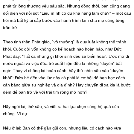
phát từ lòng thương yêu sâu sắc. Nhưng đồng thời, bạn cũng đang
đối diện với nỗi sợ: “Liệu mình có đủ khả năng làm cha?” – một câu
hỏi mà bất kỳ ai sắp bước vào hành trình làm cha mẹ cũng từng
trăn trở.
Theo tinh thần Phật giáo, “vô thường” là quy luật không thể tránh
khỏi. Cuộc đời vốn không có kế hoạch nào hoàn hảo, như Đức
Phật dạy: “Tất cả những gì khởi sinh đều sẽ biến hoại”. Ước mơ đi
nước ngoài và việc đứa trẻ xuất hiện đều là những “duyên” bất
ngờ. Thay vì chống lại hoàn cảnh, hãy thử nhìn sâu vào “duyên
khởi”: Đứa bé đến vào lúc này có phải là cơ hội để bạn học cách
cân bằng giữa sự nghiệp và gia đình? Hay chuyến đi xa kia là bước
đệm để bạn trở về với trái tim rộng mở hơn?
Hãy ngồi lại, thở sâu, và viết ra hai lựa chọn cùng hệ quả của
chúng. Ví dụ:
Nếu ở lại: Bạn có thể gần gũi con, nhưng liệu có cách nào vừa