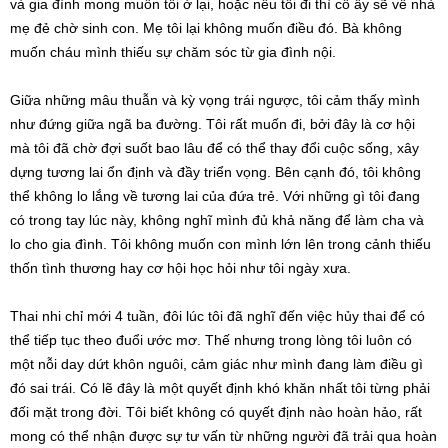
và gia đình mong muốn tôi ở lại, hoặc nếu tôi đi thì cô ấy sẽ về nhà
mẹ đẻ chờ sinh con. Mẹ tôi lại không muốn điều đó. Bà không
muốn cháu mình thiếu sự chăm sóc từ gia đình nội.
Giữa những mâu thuẫn và kỳ vọng trái ngược, tôi cảm thấy mình
như đứng giữa ngã ba đường. Tôi rất muốn đi, bởi đây là cơ hội
mà tôi đã chờ đợi suốt bao lâu để có thể thay đổi cuộc sống, xây
dựng tương lai ổn định và đầy triển vọng. Bên cạnh đó, tôi không
thể không lo lắng về tương lai của đứa trẻ. Với những gì tôi đang
có trong tay lúc này, không nghĩ mình đủ khả năng để làm cha và
lo cho gia đình. Tôi không muốn con mình lớn lên trong cảnh thiếu
thốn tình thương hay cơ hội học hỏi như tôi ngày xưa.
Thai nhi chỉ mới 4 tuần, đôi lúc tôi đã nghĩ đến việc hủy thai để có
thể tiếp tục theo đuổi ước mơ. Thế nhưng trong lòng tôi luôn có
một nỗi day dứt khôn nguôi, cảm giác như mình đang làm điều gì
đó sai trái. Có lẽ đây là một quyết định khó khăn nhất tôi từng phải
đối mặt trong đời. Tôi biết không có quyết định nào hoàn hảo, rất
mong có thể nhận được sự tư vấn từ những người đã trải qua hoàn