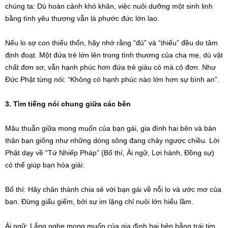
chúng ta: Dù hoàn cảnh khó khăn, việc nuôi dưỡng một sinh linh
bằng tình yêu thương vẫn là phước đức lớn lao.
Nếu lo sợ con thiếu thốn, hãy nhớ rằng “đủ” và “thiếu” đều do tâm
định đoạt. Một đứa trẻ lớn lên trong tình thương của cha mẹ, dù vật
chất đơn sơ, vẫn hạnh phúc hơn đứa trẻ giàu có mà cô đơn. Như
Đức Phật từng nói: “Không có hạnh phúc nào lớn hơn sự bình an”.
3. Tìm tiếng nói chung giữa các bên
Mâu thuẫn giữa mong muốn của bạn gái, gia đình hai bên và bản
thân bạn giống như những dòng sông đang chảy ngược chiều. Lời
Phật dạy về “Tứ Nhiếp Pháp” (Bố thí, Ái ngữ, Lợi hành, Đồng sự)
có thể giúp bạn hóa giải:
Bố thí: Hãy chân thành chia sẻ với bạn gái về nỗi lo và ước mơ của
bạn. Đừng giấu giếm, bởi sự im lặng chỉ nuôi lớn hiểu lầm.
Ái ngữ: Lắng nghe mong muốn của gia đình hai bên bằng trái tim