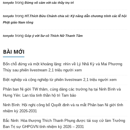
trong
tonydo
Đừng vô cảm với các thầy trụ trì
trong
tonydo
HT.Thích Bửu Chánh chia sẻ: Kỹ năng dẫn chương trình các lễ hội
Phật giáo Nam tông
trong
tonydo
Góp ý với Sư cô Thích Nữ Thanh Tâm
BÀI MỚI
Bốn chỗ đứng và một khoảng lặng: nhìn về Lý Nhã Kỳ và Mai Phương
Thúy sau phiên livestream 2,1 triệu người xem
Biệt nghiệp và cộng nghiệp từ phiên livestream 2,1 triệu người xem
Phân ban Ni giới TW thăm, cúng dàng các trường hạ tại Ninh Bình và
Hưng Yên: Lan tỏa tinh thần hộ trì Tam bảo
Ninh Bình: Hội nghị công bố Quyết định và ra mắt Phân ban Ni giới tỉnh
nhiệm kỳ 2026-2031
Bắc Ninh: Hòa thượng Thích Thanh Phụng được tái suy cử làm Trưởng
Ban Trị sự GHPGVN tỉnh nhiệm kỳ 2026 – 2031