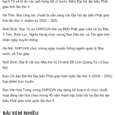
bạch Tổ và tri ân các anh hùng liệt sĩ trước thềm Đại hội đại biểu Phật
giáo tỉnh lần thứ V
Hà Tĩnh: Mọi công tác chuẩn bị sẵn sàng cho Đại hội đại biểu Phật giáo
tỉnh lần thứ V, nhiệm kỳ 2026 – 2031
Ninh Bình: Ban Trị sự GHPGVN tỉnh và BĐD Phật giáo Liên xã Vụ Bản,
Ý Yên, Bình Lục, Nghĩa Hưng chúc mừng Ban Dân tộc và Tôn giáo tỉnh
nhân ngày truyền thống
Hà Nội: GHPGVN chúc mừng ngày truyền thống ngành quản lý Nhà
nước về Tôn giáo
Ninh Bình: Đại lễ cất nóc Nhà thờ tổ Tổ đình Đỗ Linh Quang Tự ( Chùa
Đọ)
Ban Chỉ đạo Đại hội Đại biểu Phật giáo toàn quốc lần thứ X (2026 – 2031)
họp phiên trực tuyến
Ban Văn hóa Trung ương GHPGVN xây dựng kế hoạch tổ chức chuỗi
hoạt động văn hóa chào mừng 45 năm thành lập Giáo hội và Đại hội đại
biểu Phật giáo toàn quốc lần thứ X
BÀI XEM NHIỀU