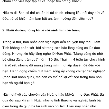
chăm con vừa học tập từ xa, hoặc tìm cơ hội khác?
Nếu ra đi: Bạn có thể chuẩn bị tài chính, nhưng liệu nỗi day dứt về
đứa trẻ có khiến tâm bạn bất an, ảnh hưởng đến việc học?
2. Nuôi dưỡng lòng từ bi với sinh linh bé bỏng
Trong lá thư, bạn nhắc đến việc nghĩ đến chuyện hủy thai. Tâm
Tịnh không phán xét, bởi ai trong cơn bão lòng cũng có lúc dao
động. Nhưng xin hãy lắng nghe lời Đức Phật: “Mạng sống dù nhỏ
bé cũng đáng trân quý” (Kinh Từ Bi). Thai nhi 4 tuần tuy chưa hình
hài rõ rệt, nhưng đã mang trong mình nghiệp duyên để đến với
bạn. Hành động chấm dứt mầm sống ấy không chỉ tạo “ác nghiệp”
(theo luật nhân quả), mà còn có thể để lại vết sẹo trong tâm hồn
bạn và người bạn gái.
Hãy nghĩ về câu chuyện của Hoàng hậu Māyā – mẹ Đức Phật. Bà
qua đời sau khi sinh Ngài, nhưng tình thương và nghiệp lành bà
gieo trồng đã giúp bà tái sinh vào cõi trời. Điều này nhắc nhở