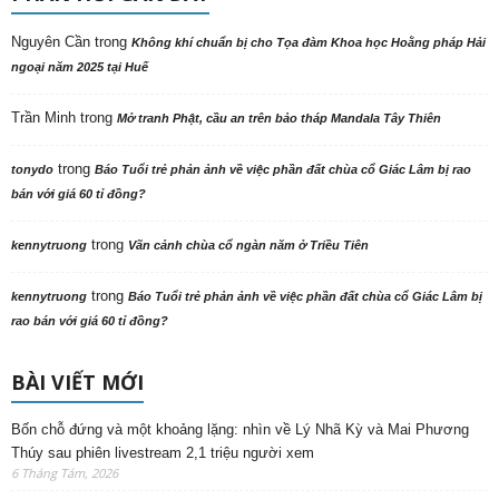
Nguyên Cần
trong
Không khí chuẩn bị cho Tọa đàm Khoa học Hoằng pháp Hải
ngoại năm 2025 tại Huế
Trần Minh
trong
Mở tranh Phật, cầu an trên bảo tháp Mandala Tây Thiên
trong
tonydo
Báo Tuổi trẻ phản ảnh về việc phần đất chùa cổ Giác Lâm bị rao
bán với giá 60 tỉ đồng?
trong
kennytruong
Vãn cảnh chùa cổ ngàn năm ở Triều Tiên
trong
kennytruong
Báo Tuổi trẻ phản ảnh về việc phần đất chùa cổ Giác Lâm bị
rao bán với giá 60 tỉ đồng?
BÀI VIẾT MỚI
Bốn chỗ đứng và một khoảng lặng: nhìn về Lý Nhã Kỳ và Mai Phương
Thúy sau phiên livestream 2,1 triệu người xem
6 Tháng Tám, 2026