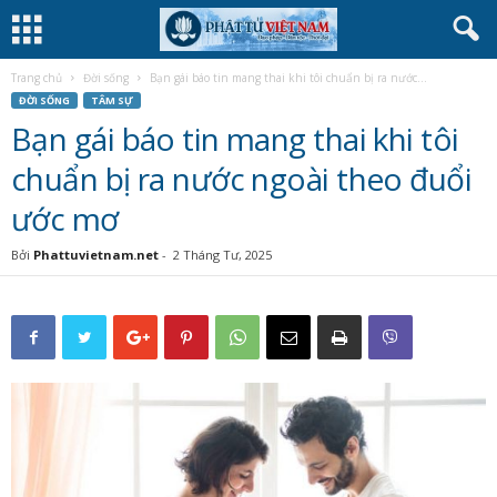
Trang chủ
Đời sống
Bạn gái báo tin mang thai khi tôi chuẩn bị ra nước...
ĐỜI SỐNG
TÂM SỰ
Bạn gái báo tin mang thai khi tôi
chuẩn bị ra nước ngoài theo đuổi
ước mơ
Bởi
Phattuvietnam.net
-
2 Tháng Tư, 2025