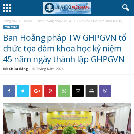
Trang chủ
Tin tức
Ban Hoằng pháp TW GHPGVN tổ chức tọa đàm khoa học kỷ...
TIN TỨC
Ban Hoằng pháp TW GHPGVN tổ
chức tọa đàm khoa học kỷ niệm
45 năm ngày thành lập GHPGVN
Bởi
Chùa Bằng
-
10 Tháng Năm, 2026