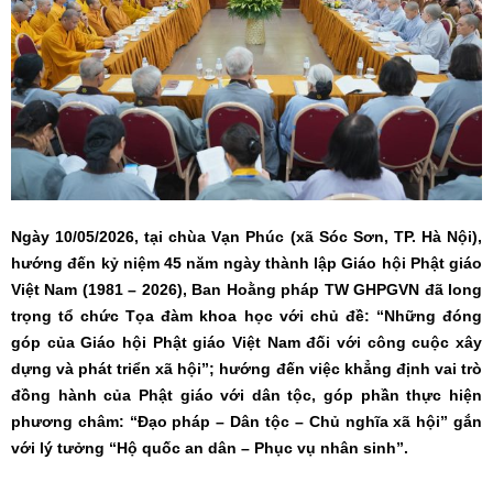
Ngày 10/05/2026, tại chùa Vạn Phúc (xã Sóc Sơn, TP. Hà Nội),
hướng đến kỷ niệm 45 năm ngày thành lập Giáo hội Phật giáo
Việt Nam (1981 – 2026), Ban Hoằng pháp TW GHPGVN đã long
trọng tổ chức Tọa đàm khoa học với chủ đề: “Những đóng
góp của Giáo hội Phật giáo Việt Nam đối với công cuộc xây
dựng và phát triển xã hội”; hướng đến việc khẳng định vai trò
đồng hành của Phật giáo với dân tộc, góp phần thực hiện
phương châm: “Đạo pháp – Dân tộc – Chủ nghĩa xã hội” gắn
với lý tưởng “Hộ quốc an dân – Phục vụ nhân sinh”.