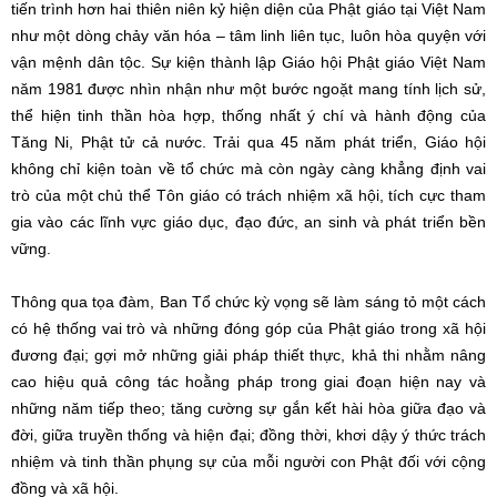
tiến trình hơn hai thiên niên kỷ hiện diện của Phật giáo tại Việt Nam
như một dòng chảy văn hóa – tâm linh liên tục, luôn hòa quyện với
vận mệnh dân tộc. Sự kiện thành lập Giáo hội Phật giáo Việt Nam
năm 1981 được nhìn nhận như một bước ngoặt mang tính lịch sử,
thể hiện tinh thần hòa hợp, thống nhất ý chí và hành động của
Tăng Ni, Phật tử cả nước. Trải qua 45 năm phát triển, Giáo hội
không chỉ kiện toàn về tổ chức mà còn ngày càng khẳng định vai
trò của một chủ thể Tôn giáo có trách nhiệm xã hội, tích cực tham
gia vào các lĩnh vực giáo dục, đạo đức, an sinh và phát triển bền
vững.
Thông qua tọa đàm, Ban Tổ chức kỳ vọng sẽ làm sáng tỏ một cách
có hệ thống vai trò và những đóng góp của Phật giáo trong xã hội
đương đại; gợi mở những giải pháp thiết thực, khả thi nhằm nâng
cao hiệu quả công tác hoằng pháp trong giai đoạn hiện nay và
những năm tiếp theo; tăng cường sự gắn kết hài hòa giữa đạo và
đời, giữa truyền thống và hiện đại; đồng thời, khơi dậy ý thức trách
nhiệm và tinh thần phụng sự của mỗi người con Phật đối với cộng
đồng và xã hội.