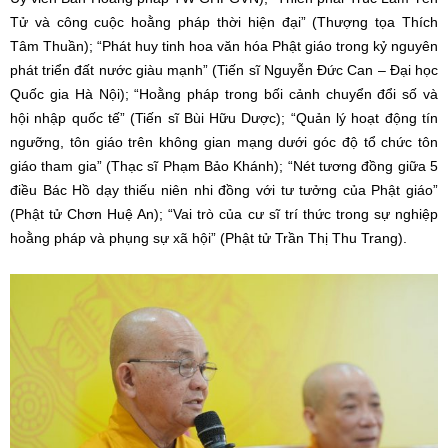
Tử và công cuộc hoằng pháp thời hiện đại” (Thượng tọa Thích
Tâm Thuần); “Phát huy tinh hoa văn hóa Phật giáo trong kỷ nguyên
phát triển đất nước giàu mạnh” (Tiến sĩ Nguyễn Đức Can – Đại học
Quốc gia Hà Nội); “Hoằng pháp trong bối cảnh chuyển đổi số và
hội nhập quốc tế” (Tiến sĩ Bùi Hữu Dược); “Quản lý hoạt động tín
ngưỡng, tôn giáo trên không gian mạng dưới góc độ tổ chức tôn
giáo tham gia” (Thạc sĩ Phạm Bảo Khánh); “Nét tương đồng giữa 5
điều Bác Hồ dạy thiếu niên nhi đồng với tư tưởng của Phật giáo”
(Phật tử Chơn Huệ An); “Vai trò của cư sĩ trí thức trong sự nghiệp
hoằng pháp và phụng sự xã hội” (Phật tử Trần Thị Thu Trang).