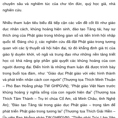
chuyên sâu và nghiêm túc của chư tôn đức, quý học giả, nhà
nghiên cứu.
Nhiều tham luận tiêu biểu đã tiếp cận các vấn đề cốt lõi như giáo
dục nhân cách, khủng hoảng hiện sinh, đào tạo Tăng tài, hay sự
thích ứng của Phật giáo trong không gian số và tiến trình hội nhập
quốc tế. Đáng chú ý, các nghiên cứu đã đặt Phật giáo trong tương
quan với các lý thuyết xã hội hiện đại, từ đó khẳng định giá trị của
giáo lý duyên khởi, vô ngã và trung đạo như những nền tảng triết
học có khả năng góp phần giải quyết các khủng hoảng của con
người đương đại. Điển hình là những tham luận đã được trình bày
trong buổi tọa đàm, như: “Giáo dục Phật giáo với việc hình thành
và phát triển nhân cách con người” (Thượng tọa Thích Minh Thuận
– Phó Ban Hoằng pháp TW GHPGVN); “Phật giáo Việt Nam trước
khủng hoảng ý nghĩa sống của con người hiện đại” (Thượng tọa
Thích Tâm Thành – Trụ trì chùa Cổ Am, xã Minh Châu, tỉnh Nghệ
An); “Đào tạo Tăng tài trong giáo dục Phật giáo – trọng tâm để
phát triển Phật giáo trong tương lai” (Thượng tọa Thích Giải Hiền –
Ủy viên Ban Hoằng pháp TW GHPGVN); “Thiền phái Trúc Lâm Yên