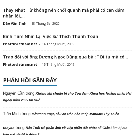
Thầy Nhật Từ không nên chối quanh mà phải có can đảm
nhận lỗi,...
Đào Văn Bình
-
18 Tháng Ba, 2020
Bình Tâm Nhìn Lại Việc Sư Thích Thanh Toàn
Phattuvietnam.net
-
14 Tháng Mười, 2019
Trao đổi với ông Dương Ngọc Dũng qua bài: “ Đi tu mà có...
Phattuvietnam.net
-
15 Tháng Mười, 2019
PHẢN HỒI GẦN ĐÂY
Nguyên Cần
trong
Không khí chuẩn bị cho Tọa đàm Khoa học Hoằng pháp Hải
ngoại năm 2025 tại Huế
Trần Minh
trong
Mở tranh Phật, cầu an trên bảo tháp Mandala Tây Thiên
trong
tonydo
Báo Tuổi trẻ phản ảnh về việc phần đất chùa cổ Giác Lâm bị rao
bán với giá 60 tỉ đồng?