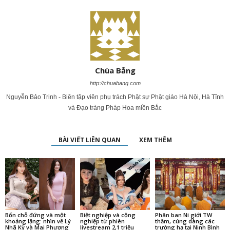
Chùa Bằng
http://chuabang.com
Nguyễn Bảo Trinh - Biên tập viên phụ trách Phật sự Phật giáo Hà Nội, Hà Tĩnh
và Đạo tràng Pháp Hoa miền Bắc
BÀI VIẾT LIÊN QUAN
XEM THÊM
Bốn chỗ đứng và một
Biệt nghiệp và cộng
Phân ban Ni giới TW
khoảng lặng: nhìn về Lý
nghiệp từ phiên
thăm, cúng dàng các
Nhã Kỳ và Mai Phương
livestream 2,1 triệu
trường hạ tại Ninh Bình