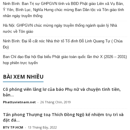
Ninh Bình: Ban Trị sự GHPGVN tỉnh và BĐD Phật giáo Liên xã Vụ Bản,
Ý Yên, Bình Lục, Nghĩa Hưng chúc mừng Ban Dân tộc và Tôn giáo tỉnh
nhân ngày truyền thống
Hà Nội: GHPGVN chúc mừng ngày truyền thống ngành quản lý Nhà
nước về Tôn giáo
Ninh Bình: Đại lễ cất nóc Nhà thờ tổ Tổ đình Đỗ Linh Quang Tự ( Chùa
Đọ)
Ban Chỉ đạo Đại hội Đại biểu Phật giáo toàn quốc lần thứ X (2026 – 2031)
họp phiên trực tuyến
BÀI XEM NHIỀU
Cô phóng viên lẳng lơ của báo Phụ nữ và chuyện tình tiền,
bản...
Phattuvietnam.net
-
26 Tháng Chín, 2019
Tấn phong Thượng toạ Thích Đồng Ngộ kế nhiệm trụ trì và
đặt đá...
BTV TP.HCM
-
13 Tháng Bảy, 2022