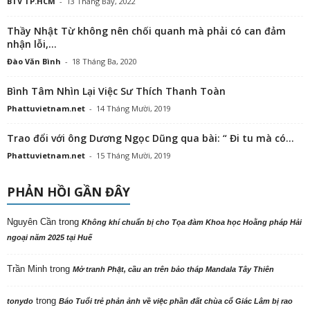
BTV TP.HCM
-
13 Tháng Bảy, 2022
Thầy Nhật Từ không nên chối quanh mà phải có can đảm
nhận lỗi,...
Đào Văn Bình
-
18 Tháng Ba, 2020
Bình Tâm Nhìn Lại Việc Sư Thích Thanh Toàn
Phattuvietnam.net
-
14 Tháng Mười, 2019
Trao đổi với ông Dương Ngọc Dũng qua bài: “ Đi tu mà có...
Phattuvietnam.net
-
15 Tháng Mười, 2019
PHẢN HỒI GẦN ĐÂY
Nguyên Cần
trong
Không khí chuẩn bị cho Tọa đàm Khoa học Hoằng pháp Hải
ngoại năm 2025 tại Huế
Trần Minh
trong
Mở tranh Phật, cầu an trên bảo tháp Mandala Tây Thiên
trong
tonydo
Báo Tuổi trẻ phản ảnh về việc phần đất chùa cổ Giác Lâm bị rao