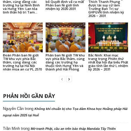
thăm, cúng dàng các
bố Quyết định và ra mắt
Thích Thanh Phụng
trường hạ tại Ninh Bình
Phân ban Ni giới tỉnh
được tái suy cử làm
và Hưng Yên: Lan tỏa
nhiệm kỳ 2026-2031
Trưởng Ban Trị sự
tinh thần hộ trì Tam...
GHPGVN tỉnh nhiệm kỳ
2026 – 2031
Đoàn Phân ban Ni giới
Phân ban Ni giới TW khu
Bắc Ninh: Khai mạc
TW khu vực phía Bắc
vực phía Bắc thăm, cúng
trang trọng Phiên thứ
thăm, cúng dàng các
dàng các trường hạ
nhất Đại hội đại biểu Phật
trường hạ tại Hà Nội
thuộc tỉnh Hưng Yên và
giáo tỉnh lần thứ I, nhiệm
nhân mùa an cư PL.2570
thành phố Hải Phòng
kỳ 2026 – 2031
PHẢN HỒI GẦN ĐÂY
Nguyên Cần
trong
Không khí chuẩn bị cho Tọa đàm Khoa học Hoằng pháp Hải
ngoại năm 2025 tại Huế
Trần Minh
trong
Mở tranh Phật, cầu an trên bảo tháp Mandala Tây Thiên