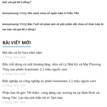
bán với giá 60 tỉ đồng?
trong
kennytruong
Vãn cảnh chùa cổ ngàn năm ở Triều Tiên
trong
kennytruong
Báo Tuổi trẻ phản ảnh về việc phần đất chùa cổ Giác Lâm bị
rao bán với giá 60 tỉ đồng?
BÀI VIẾT MỚI
Mũi tên và lời hứa trăm năm
7 Tháng Tám, 2026
Bốn chỗ đứng và một khoảng lặng: nhìn về Lý Nhã Kỳ và Mai Phương
Thúy sau phiên livestream 2,1 triệu người xem
6 Tháng Tám, 2026
Biệt nghiệp và cộng nghiệp từ phiên livestream 2,1 triệu người xem
6 Tháng Tám, 2026
Phân ban Ni giới TW thăm, cúng dàng các trường hạ tại Ninh Bình và
Hưng Yên: Lan tỏa tinh thần hộ trì Tam bảo
6 Tháng Tám, 2026