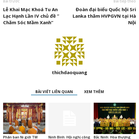
Bài trước
Bài tiếp theo
Lễ Khai Mạc Khoá Tu An
Đoàn đại biểu Quốc hội Sri
Lạc Hạnh Lần IV chủ đề ”
Lanka thăm HVPGVN tại Hà
Chăm Sóc Mầm Xanh”
Nội
thichdaoquang
BÀI VIẾT LIÊN QUAN
XEM THÊM
Phân ban Ni giới TW
Ninh Bình: Hội nghị công
Bắc Ninh: Hòa thượng