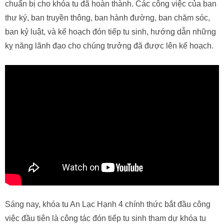
chuẩn bị cho khóa tu đã hoàn thành. Các công việc của ban
thư ký, ban truyền thông, ban hành đường, ban chăm sóc,
ban kỷ luật, và kế hoạch đón tiếp tu sinh, hướng dẫn những
kỵ năng lãnh đạo cho chúng trưởng đã được lên kế hoạch.
Sáng nay, khóa tu An Lạc Hạnh 4 chính thức bắt đầu công
việc đầu tiên là công tác đón tiếp tu sinh tham dự khóa tu