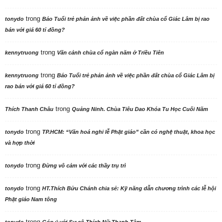
trong
tonydo
Báo Tuổi trẻ phản ảnh về việc phần đất chùa cổ Giác Lâm bị rao
bán với giá 60 tỉ đồng?
trong
kennytruong
Vãn cảnh chùa cổ ngàn năm ở Triều Tiên
trong
kennytruong
Báo Tuổi trẻ phản ảnh về việc phần đất chùa cổ Giác Lâm bị
rao bán với giá 60 tỉ đồng?
trong
Thích Thanh Châu
Quảng Ninh. Chùa Tiêu Dao Khóa Tu Học Cuối Năm
trong
tonydo
TP.HCM: “Văn hoá nghi lễ Phật giáo” cần có nghệ thuật, khoa học
và hợp thời
trong
tonydo
Đừng vô cảm với các thầy trụ trì
trong
tonydo
HT.Thích Bửu Chánh chia sẻ: Kỹ năng dẫn chương trình các lễ hội
Phật giáo Nam tông
trong