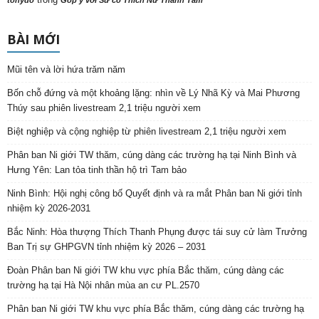
tonydo
Góp ý với Sư cô Thích Nữ Thanh Tâm
BÀI MỚI
Mũi tên và lời hứa trăm năm
Bốn chỗ đứng và một khoảng lặng: nhìn về Lý Nhã Kỳ và Mai Phương
Thúy sau phiên livestream 2,1 triệu người xem
Biệt nghiệp và cộng nghiệp từ phiên livestream 2,1 triệu người xem
Phân ban Ni giới TW thăm, cúng dàng các trường hạ tại Ninh Bình và
Hưng Yên: Lan tỏa tinh thần hộ trì Tam bảo
Ninh Bình: Hội nghị công bố Quyết định và ra mắt Phân ban Ni giới tỉnh
nhiệm kỳ 2026-2031
Bắc Ninh: Hòa thượng Thích Thanh Phụng được tái suy cử làm Trưởng
Ban Trị sự GHPGVN tỉnh nhiệm kỳ 2026 – 2031
Đoàn Phân ban Ni giới TW khu vực phía Bắc thăm, cúng dàng các
trường hạ tại Hà Nội nhân mùa an cư PL.2570
Phân ban Ni giới TW khu vực phía Bắc thăm, cúng dàng các trường hạ