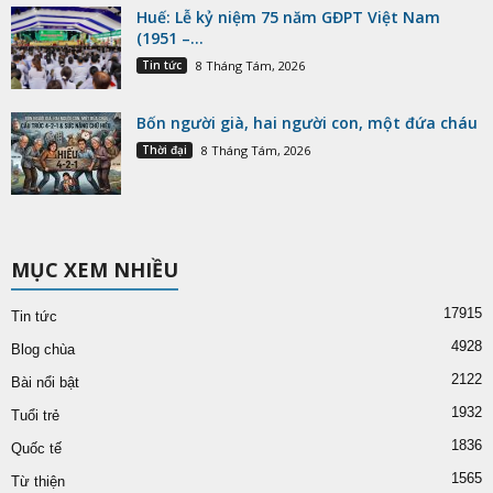
Huế: Lễ kỷ niệm 75 năm GĐPT Việt Nam
(1951 –...
Tin tức
8 Tháng Tám, 2026
Bốn người già, hai người con, một đứa cháu
Thời đại
8 Tháng Tám, 2026
MỤC XEM NHIỀU
17915
Tin tức
4928
Blog chùa
2122
Bài nổi bật
1932
Tuổi trẻ
1836
Quốc tế
1565
Từ thiện