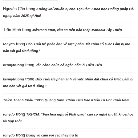
Nguyên Cần
trong
Không khí chuẩn bị cho Tọa đàm Khoa học Hoằng pháp Hải
ngoại năm 2025 tại Huế
Trần Minh
trong
Mở tranh Phật, cầu an trên bảo tháp Mandala Tây Thiên
trong
tonydo
Báo Tuổi trẻ phản ảnh về việc phần đất chùa cổ Giác Lâm bị rao
bán với giá 60 tỉ đồng?
trong
kennytruong
Vãn cảnh chùa cổ ngàn năm ở Triều Tiên
trong
kennytruong
Báo Tuổi trẻ phản ảnh về việc phần đất chùa cổ Giác Lâm bị
rao bán với giá 60 tỉ đồng?
trong
Thích Thanh Châu
Quảng Ninh. Chùa Tiêu Dao Khóa Tu Học Cuối Năm
trong
tonydo
TP.HCM: “Văn hoá nghi lễ Phật giáo” cần có nghệ thuật, khoa học
và hợp thời
trong
tonydo
Đừng vô cảm với các thầy trụ trì