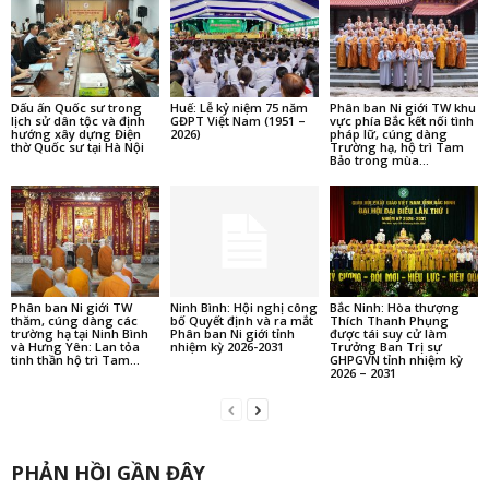
Dấu ấn Quốc sư trong
Huế: Lễ kỷ niệm 75 năm
Phân ban Ni giới TW khu
lịch sử dân tộc và định
GĐPT Việt Nam (1951 –
vực phía Bắc kết nối tình
hướng xây dựng Điện
2026)
pháp lữ, cúng dàng
thờ Quốc sư tại Hà Nội
Trường hạ, hộ trì Tam
Bảo trong mùa...
Phân ban Ni giới TW
Ninh Bình: Hội nghị công
Bắc Ninh: Hòa thượng
thăm, cúng dàng các
bố Quyết định và ra mắt
Thích Thanh Phụng
trường hạ tại Ninh Bình
Phân ban Ni giới tỉnh
được tái suy cử làm
và Hưng Yên: Lan tỏa
nhiệm kỳ 2026-2031
Trưởng Ban Trị sự
tinh thần hộ trì Tam...
GHPGVN tỉnh nhiệm kỳ
2026 – 2031
PHẢN HỒI GẦN ĐÂY