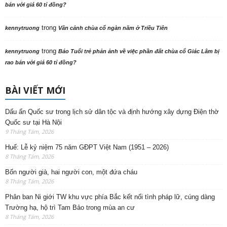
bán với giá 60 tỉ đồng?
trong
kennytruong
Vãn cảnh chùa cổ ngàn năm ở Triều Tiên
trong
kennytruong
Báo Tuổi trẻ phản ảnh về việc phần đất chùa cổ Giác Lâm bị
rao bán với giá 60 tỉ đồng?
BÀI VIẾT MỚI
Dấu ấn Quốc sư trong lịch sử dân tộc và định hướng xây dựng Điện thờ
Quốc sư tại Hà Nội
9 Tháng Tám, 2026
Huế: Lễ kỷ niệm 75 năm GĐPT Việt Nam (1951 – 2026)
8 Tháng Tám, 2026
Bốn người già, hai người con, một đứa cháu
8 Tháng Tám, 2026
Phân ban Ni giới TW khu vực phía Bắc kết nối tình pháp lữ, cúng dàng
Trường hạ, hộ trì Tam Bảo trong mùa an cư
8 Tháng Tám, 2026