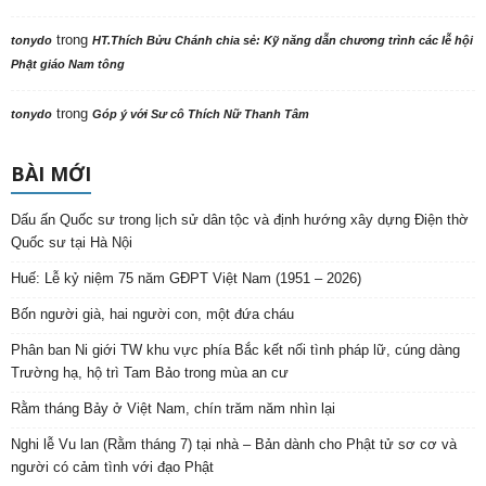
trong
tonydo
HT.Thích Bửu Chánh chia sẻ: Kỹ năng dẫn chương trình các lễ hội
Phật giáo Nam tông
trong
tonydo
Góp ý với Sư cô Thích Nữ Thanh Tâm
BÀI MỚI
Dấu ấn Quốc sư trong lịch sử dân tộc và định hướng xây dựng Điện thờ
Quốc sư tại Hà Nội
Huế: Lễ kỷ niệm 75 năm GĐPT Việt Nam (1951 – 2026)
Bốn người già, hai người con, một đứa cháu
Phân ban Ni giới TW khu vực phía Bắc kết nối tình pháp lữ, cúng dàng
Trường hạ, hộ trì Tam Bảo trong mùa an cư
Rằm tháng Bảy ở Việt Nam, chín trăm năm nhìn lại
Nghi lễ Vu lan (Rằm tháng 7) tại nhà – Bản dành cho Phật tử sơ cơ và
người có cảm tình với đạo Phật