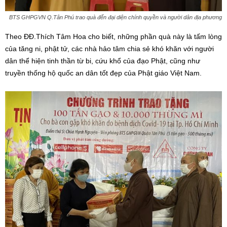
BTS GHPGVN Q.Tân Phú trao quà đến đại diện chính quyền và người dân địa phương
Theo ĐĐ.Thích Tâm Hoa cho biết, những phần quà này là tấm lòng
của tăng ni, phật tử, các nhà hảo tâm chia sẻ khó khăn với người
dân thể hiện tinh thần từ bi, cứu khổ của đạo Phật, cũng như
truyền thống hộ quốc an dân tốt đẹp của Phật giáo Việt Nam.