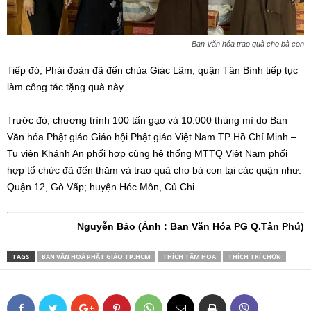
Ban Văn hóa trao quà cho bà con
Tiếp đó, Phái đoàn đã đến chùa Giác Lâm, quận Tân Bình tiếp tục
làm công tác tặng quà này.
Trước đó, chương trình 100 tấn gạo và 10.000 thùng mì do Ban
Văn hóa Phật giáo Giáo hội Phật giáo Việt Nam TP Hồ Chí Minh –
Tu viện Khánh An phối hợp cùng hệ thống MTTQ Việt Nam phối
hợp tổ chức đã đến thăm và trao quà cho bà con tại các quận như:
Quận 12, Gò Vấp; huyện Hóc Môn, Củ Chi….
Nguyễn Bảo (Ảnh : Ban Văn Hóa PG Q.Tân Phú)
TAGS
BAN VĂN HOÁ PHẬT GIÁO TP.HCM
THÍCH TÂM HOA
THÍCH TRÍ CHƠN