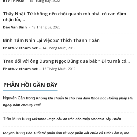
BTV TP.HCM
-
13 Tháng Bảy, 2022
Thầy Nhật Từ không nên chối quanh mà phải có can đảm
nhận lỗi,...
Đào Văn Bình
-
18 Tháng Ba, 2020
Bình Tâm Nhìn Lại Việc Sư Thích Thanh Toàn
Phattuvietnam.net
-
14 Tháng Mười, 2019
Trao đổi với ông Dương Ngọc Dũng qua bài: “ Đi tu mà có...
Phattuvietnam.net
-
15 Tháng Mười, 2019
PHẢN HỒI GẦN ĐÂY
Nguyên Cần
trong
Không khí chuẩn bị cho Tọa đàm Khoa học Hoằng pháp Hải
ngoại năm 2025 tại Huế
Trần Minh
trong
Mở tranh Phật, cầu an trên bảo tháp Mandala Tây Thiên
trong
tonydo
Báo Tuổi trẻ phản ảnh về việc phần đất chùa cổ Giác Lâm bị rao