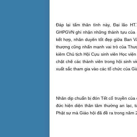
Đáp lại tấm thân tình này, Đại lão H
GHPGVN ghi nhận những thành tựu của 
kết hợp, nhân duyên tốt đẹp giữa Ban 
thượng cũng nhấn mạnh vai trò của Thư
kiêm Chủ tịch Hội Cựu sinh viên Học việ
chặt chẽ các thành viên trong hội sinh v
xuất sắc tham gia vào các tổ chức của Gi
Nhân dịp chuẩn bị đón Tết cổ truyền của 
đức hiện diện thân tâm thường an lạc, t
Phật sự mà Giáo hội đã đề ra trong năm 