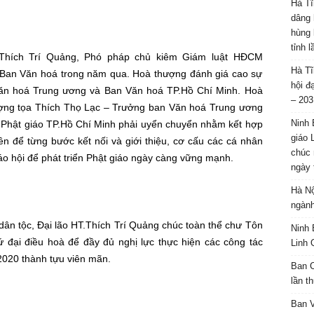
Hà Tĩ
dâng 
hùng 
tỉnh 
T.Thích Trí Quảng, Phó pháp chủ kiêm Giám luật HĐCM
Hà Tĩ
Ban Văn hoá trong năm qua. Hoà thượng đánh giá cao sự
hội đ
Văn hoá Trung ương và Ban Văn hoá TP.Hồ Chí Minh. Hoà
– 203
ợng tọa Thích Thọ Lạc – Trưởng ban Văn hoá Trung ương
Ninh 
n Phật giáo TP.Hồ Chí Minh phải uyển chuyển nhằm kết hợp
giáo 
iên để từng bước kết nối và giới thiệu, cơ cấu các cá nhân
chúc 
áo hội để phát triển Phật giáo ngày càng vững mạnh.
ngày 
Hà Nộ
ngành
dân tộc, Đại lão HT.Thích Trí Quảng chúc toàn thể chư Tôn
Ninh 
ứ đại điều hoà để đầy đủ nghị lực thực hiện các công tác
Linh 
2020 thành tựu viên mãn.
Ban C
lần t
Ban 