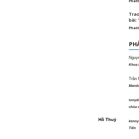
Phatt
Trao
bài: 
Phatt
PHẢ
Nguy
Khoa 
Trần 
Manda
tonyd
chùa c
Hồ Thuỷ
kenny
Tiên