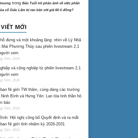
trong
truong
Báo Tuổi trẻ phản ảnh về việc phần
ùa cổ Giác Lâm bị rao bán với giá 60 tỉ đồng?
 VIẾT MỚI
hỗ đứng và một khoảng lặng: nhìn về Lý Nhã
 Mai Phương Thúy sau phiên livestream 2,1
 người xem
ng Tám, 2026
nghiệp và cộng nghiệp từ phiên livestream 2,1
 người xem
ng Tám, 2026
ban Ni giới TW thăm, cúng dàng các trường
i Ninh Bình và Hưng Yên: Lan tỏa tinh thần hộ
am bảo
ng Tám, 2026
Bình: Hội nghị công bố Quyết định và ra mắt
ban Ni giới tỉnh nhiệm kỳ 2026-2031
ng Tám, 2026