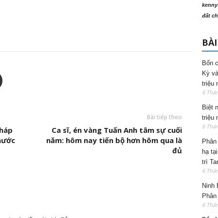
kenny
đất ch
BÀI
Bốn c
Kỳ và
triệu
6 Thá
Biệt 
Bài tiếp theo
triệu
6 Thá
tháp
Ca sĩ, én vàng Tuấn Anh tâm sự cuối
hước
năm: hôm nay tiến bộ hơn hôm qua là
Phân 
đủ
hạ tạ
trì T
6 Thá
Ninh 
Phân 
6 Thá