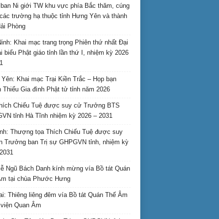
ban Ni giới TW khu vực phía Bắc thăm, cúng
các trường hạ thuộc tỉnh Hưng Yên và thành
ải Phòng
inh: Khai mạc trang trọng Phiên thứ nhất Đại
ại biểu Phật giáo tỉnh lần thứ I, nhiệm kỳ 2026
1
Yên: Khai mạc Trại Kiền Trắc – Họp bạn
 Thiếu Gia đình Phật tử tỉnh năm 2026
hích Chiếu Tuệ được suy cử Trưởng BTS
N tỉnh Hà Tĩnh nhiệm kỳ 2026 – 2031
nh: Thượng tọa Thích Chiếu Tuệ được suy
n Trưởng ban Trị sự GHPGVN tỉnh, nhiệm kỳ
2031
ễ Ngũ Bách Danh kính mừng vía Bồ tát Quán
Âm tại chùa Phước Hưng
ai: Thiêng liêng đêm vía Bồ tát Quán Thế Âm
i viện Quan Âm