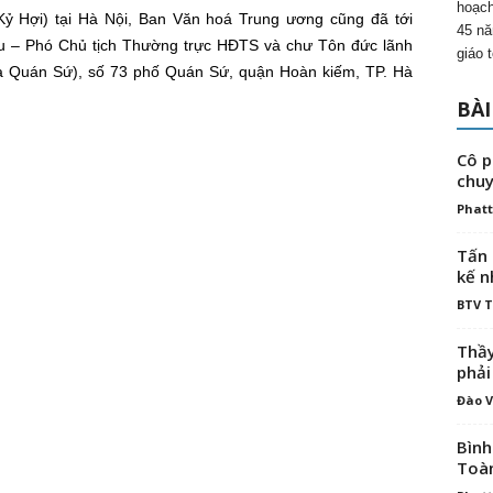
hoạch
ỷ Hợi) tại Hà Nội, Ban Văn hoá Trung ương cũng đã tới
45 nă
ễu – Phó Chủ tịch Thường trực HĐTS và chư Tôn đức lãnh
giáo 
ùa Quán Sứ), số 73 phố Quán Sứ, quận Hoàn kiếm, TP. Hà
BÀI
Cô p
chuy
Phatt
Tấn 
kế n
BTV 
Thầy
phải
Đào V
Bình
Toà