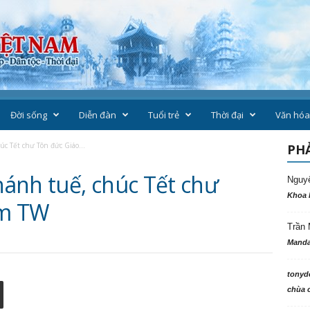
Đời sống
Diễn đàn
Tuổi trẻ
Thời đại
Văn hóa
c Tết chư Tôn đức Giáo...
PHẢ
ánh tuế, chúc Tết chư
Nguy
Khoa 
ẩm TW
Trần 
Manda
tonyd
chùa c