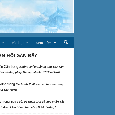
Văn học
Xem thêm
N HỒI GẦN ĐÂY
ên Cần
trong
Không khí chuẩn bị cho Tọa đàm
học Hoằng pháp Hải ngoại năm 2025 tại Huế
Minh
trong
Mở tranh Phật, cầu an trên bảo tháp
la Tây Thiên
trong
o
Báo Tuổi trẻ phản ảnh về việc phần đất
ổ Giác Lâm bị rao bán với giá 60 tỉ đồng?