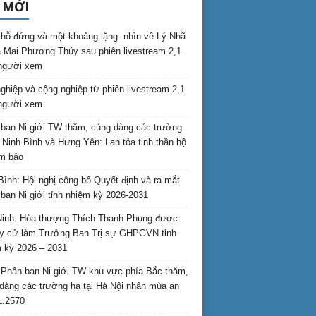
 MỚI
hỗ đứng và một khoảng lặng: nhìn về Lý Nhã
 Mai Phương Thúy sau phiên livestream 2,1
 người xem
nghiệp và cộng nghiệp từ phiên livestream 2,1
 người xem
ban Ni giới TW thăm, cúng dàng các trường
i Ninh Bình và Hưng Yên: Lan tỏa tinh thần hộ
am bảo
Bình: Hội nghị công bố Quyết định và ra mắt
ban Ni giới tỉnh nhiệm kỳ 2026-2031
inh: Hòa thượng Thích Thanh Phụng được
uy cử làm Trưởng Ban Trị sự GHPGVN tỉnh
 kỳ 2026 – 2031
Phân ban Ni giới TW khu vực phía Bắc thăm,
dàng các trường hạ tại Hà Nội nhân mùa an
L.2570