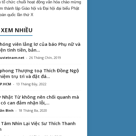
 tổ chức chuỗi hoạt động văn hóa chào mừng
m thành lập Giáo hội và Đại hội đại biểu Phật
toàn quốc lần thứ X
 XEM NHIỀU
hóng viên lẳng lơ của báo Phụ nữ và
ện tình tiền, bản...
uvietnam.net
-
26 Tháng Chín, 2019
phong Thượng toạ Thích Đồng Ngộ
hiệm trụ trì và đặt đá...
TP.HCM
-
13 Tháng Bảy, 2022
 Nhật Từ không nên chối quanh mà
 có can đảm nhận lỗi,...
ăn Bình
-
18 Tháng Ba, 2020
 Tâm Nhìn Lại Việc Sư Thích Thanh
n