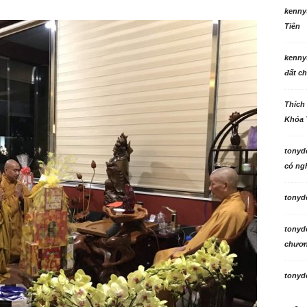
kenny
Tiên
kenny
đất ch
Thích
Khóa 
tonyd
có ngh
tonyd
tonyd
chương
tonyd