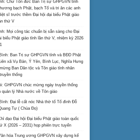
nh: Chư Tôn đức Ban Trị sự GHPGVN tỉnh
hương bạch Phật, bạch Tổ và tri ân các anh
liệt sĩ trước thềm Đại hội đại biểu Phật giáo
lần thứ V
nh: Mọi công tác chuẩn bị sẵn sàng cho Đại
ại biểu Phật giáo tỉnh lần thứ V, nhiệm kỳ 2026
1
Bình: Ban Trị sự GHPGVN tỉnh và BĐD Phật
Liên xã Vụ Bản, Ý Yên, Bình Lục, Nghĩa Hưng
mừng Ban Dân tộc và Tôn giáo tỉnh nhân
truyền thống
i: GHPGVN chúc mừng ngày truyền thống
 quản lý Nhà nước về Tôn giáo
Bình: Đại lễ cất nóc Nhà thờ tổ Tổ đình Đỗ
Quang Tự ( Chùa Đọ)
hỉ đạo Đại hội Đại biểu Phật giáo toàn quốc
hứ X (2026 – 2031) họp phiên trực tuyến
Văn hóa Trung ương GHPGVN xây dựng kế