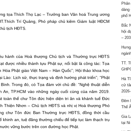
Phân 
dàng 
ợng tọa Thích Thọ Lạc – Trưởng ban Văn hoá Trung ương
phố H
 HT.Thích Trí Quảng, Phó pháp chủ kiêm Giám luật HĐCM
Bắc N
hủ tịch HĐTS.
hội đ
– 203
Hưng 
ngành
iều hành của Hoà thượng Chủ tịch và Thường trực HĐTS
TT. T
được nhiều thành tựu Phật sự, nổi bật là công tác: Tọa
GHPGV
 Hóa Phật giáo Việt Nam – Hàn Quốc”; Hội thảo khoa học
i Lào: Lịch sử, thực trạng và định hướng phát triển”; “Phật
Hà Tĩ
Bình. Trong đó, có Tọa đàm với chủ đề: “Nghệ thuật diễn
cử tâ
2026-
hánh An, TP.HCM vào những ngày cuối cùng của năm 2019.
 toàn thể chư Tôn đức hiện diện tri ân và khánh tuế Đức
Đêm l
ch Thiện Nhơn – Chủ tịch HĐTS và nhị vị Hoà thượng Phó
Thế 
ùng chư Tôn đức Ban Thường trực HĐTS, đồng thời cầu
Gia L
 khinh an, tuệ đăng thường chiếu để tiếp tục làm thạch trụ
tại N
 nước vững bước trên con đường học Phật.