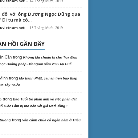
uvietnam.net
-
14 Tháng Mười, 2019
 đổi với ông Dương Ngọc Dũng qua
“ Đi tu mà có...
uvietnam.net
-
15 Tháng Mười, 2019
N HỒI GẦN ĐÂY
ên Cần
trong
Không khí chuẩn bị cho Tọa đàm
học Hoằng pháp Hải ngoại năm 2025 tại Huế
Minh
trong
Mở tranh Phật, cầu an trên bảo tháp
la Tây Thiên
trong
o
Báo Tuổi trẻ phản ảnh về việc phần đất
ổ Giác Lâm bị rao bán với giá 60 tỉ đồng?
trong
truong
Vãn cảnh chùa cổ ngàn năm ở Triều