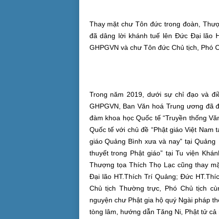
Thay mặt chư Tôn đức trong đoàn, Thư
đã dâng lời khánh tuế lên Đức Đại lão
GHPGVN và chư Tôn đức Chủ tịch, Phó C
Trong năm 2019, dưới sự chỉ đạo và đ
GHPGVN, Ban Văn hoá Trung ương đã đạt 
đàm khoa học Quốc tế “Truyền thống Văn
Quốc tế với chủ đề “Phật giáo Việt Nam tạ
giáo Quảng Bình xưa và nay” tại Quảng 
thuyết trong Phật giáo” tại Tu viện K
Thượng tọa Thích Thọ Lạc cũng thay mặt
Đại lão HT.Thích Trí Quảng; Đức HT.Thí
Chủ tịch Thường trực, Phó Chủ tịch c
nguyện chư Phật gia hộ quý Ngài pháp thể
tòng lâm, hướng dẫn Tăng Ni, Phật tử cả