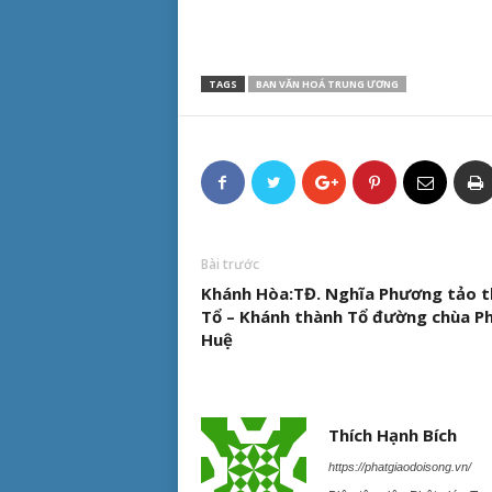
TAGS
BAN VĂN HOÁ TRUNG ƯƠNG
Bài trước
Khánh Hòa:TĐ. Nghĩa Phương tảo 
Tổ – Khánh thành Tổ đường chùa P
Huệ
Thích Hạnh Bích
https://phatgiaodoisong.vn/