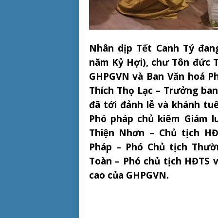
Nhân dịp Tết Canh Tý đang
năm Kỷ Hợi), chư Tôn đức 
GHPGVN và Ban Văn hoá Ph
Thích Thọ Lạc – Trưởng ba
đã tới đảnh lễ và khánh tu
Phó pháp chủ kiêm Giám 
Thiện Nhơn – Chủ tịch H
Pháp – Phó Chủ tịch Thườ
Toàn – Phó chủ tịch HĐTS 
cao của GHPGVN.