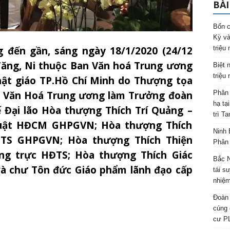
BÀI
Bốn c
Kỳ và
 đến gần, sáng ngày 18/1/2020 (24/12
triệu
Tăng, Ni thuộc Ban Văn hoá Trung ương
Biệt 
triệu
ật giáo TP.Hồ Chí Minh do Thượng tọa
n Văn Hoá Trung ương làm Trưởng đoàn
Phân 
hạ tạ
ế Đại lão Hòa thượng Thích Trí Quảng –
trì T
luật HĐCM GHPGVN; Hòa thượng Thích
Ninh 
ĐTS GHPGVN; Hòa thượng Thích Thiện
Phân 
ng trực HĐTS; Hòa thượng Thích Giác
Bắc N
và chư Tôn đức Giáo phẩm lãnh đạo cấp
tái s
nhiệm
Đoàn 
cúng 
cư P