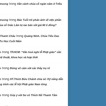
trong
truong
Vãn cảnh chùa cổ ngàn năm ở Triều
trong
truong
Báo Tuổi trẻ phản ảnh về việc phần
ùa cổ Giác Lâm bị rao bán với giá 60 tỉ đồng?
trong
 Thanh Châu
Quảng Ninh. Chùa Tiêu Dao
Tu Học Cuối Năm
trong
o
TP.HCM: “Văn hoá nghi lễ Phật giáo” cần
ệ thuật, khoa học và hợp thời
trong
o
Đừng vô cảm với các thầy trụ trì
trong
o
HT.Thích Bửu Chánh chia sẻ: Kỹ năng dẫn
 trình các lễ hội Phật giáo Nam tông
trong
o
Góp ý với Sư cô Thích Nữ Thanh Tâm