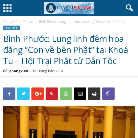
Trang chủ
Tin tức
Bình Phước: Lung linh đêm hoa đăng “Con về bên Phật” tại...
TIN TỨC
Bình Phước: Lung linh đêm hoa
đăng “Con về bên Phật” tại Khoá
Tu – Hội Trại Phật tử Dân Tộc
Bởi
phongvien
-
15 Tháng Bảy, 2024