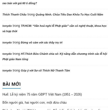
rao bán với giá 60 tỉ đồng?
trong
Thích Thanh Châu
Quảng Ninh. Chùa Tiêu Dao Khóa Tu Học Cuối Năm
trong
tonydo
TP.HCM: “Văn hoá nghi lễ Phật giáo” cần có nghệ thuật, khoa học
và hợp thời
trong
tonydo
Đừng vô cảm với các thầy trụ trì
trong
tonydo
HT.Thích Bửu Chánh chia sẻ: Kỹ năng dẫn chương trình các lễ hội
Phật giáo Nam tông
trong
tonydo
Góp ý với Sư cô Thích Nữ Thanh Tâm
BÀI MỚI
Huế: Lễ kỷ niệm 75 năm GĐPT Việt Nam (1951 – 2026)
Bốn người già, hai người con, một đứa cháu