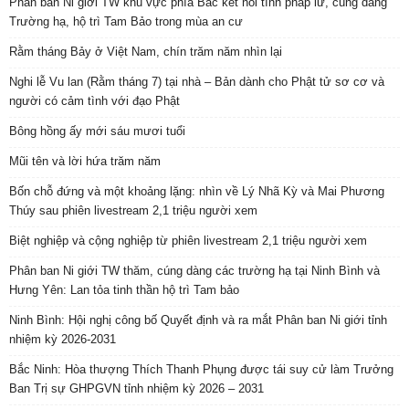
Phân ban Ni giới TW khu vực phía Bắc kết nối tình pháp lữ, cúng dàng
Trường hạ, hộ trì Tam Bảo trong mùa an cư
Rằm tháng Bảy ở Việt Nam, chín trăm năm nhìn lại
Nghi lễ Vu lan (Rằm tháng 7) tại nhà – Bản dành cho Phật tử sơ cơ và
người có cảm tình với đạo Phật
Bông hồng ấy mới sáu mươi tuổi
Mũi tên và lời hứa trăm năm
Bốn chỗ đứng và một khoảng lặng: nhìn về Lý Nhã Kỳ và Mai Phương
Thúy sau phiên livestream 2,1 triệu người xem
Biệt nghiệp và cộng nghiệp từ phiên livestream 2,1 triệu người xem
Phân ban Ni giới TW thăm, cúng dàng các trường hạ tại Ninh Bình và
Hưng Yên: Lan tỏa tinh thần hộ trì Tam bảo
Ninh Bình: Hội nghị công bố Quyết định và ra mắt Phân ban Ni giới tỉnh
nhiệm kỳ 2026-2031
Bắc Ninh: Hòa thượng Thích Thanh Phụng được tái suy cử làm Trưởng
Ban Trị sự GHPGVN tỉnh nhiệm kỳ 2026 – 2031