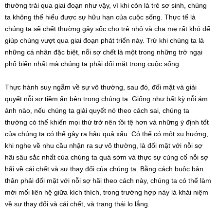
thường trải qua giai đoạn như vậy, vì khi còn là trẻ sơ sinh, chúng
ta không thể hiểu được sự hữu hạn của cuộc sống. Thực tế là
chúng ta sẽ chết thường gây sốc cho trẻ nhỏ và cha mẹ rất khó để
giúp chúng vượt qua giai đoạn phát triển này. Trừ khi chúng ta là
những cá nhân đặc biệt, nỗi sợ chết là một trong những trở ngại
phổ biến nhất mà chúng ta phải đối mặt trong cuộc sống.
Thực hành suy ngẫm về sự vô thường, sau đó, đối mặt và giải
quyết nỗi sợ tiềm ẩn bên trong chúng ta. Giống như bất kỳ nỗi ám
ảnh nào, nếu chúng ta giải quyết nó theo cách sai, chúng ta
thường có thể khiến mọi thứ trở nên tồi tệ hơn và những ý định tốt
của chúng ta có thể gây ra hậu quả xấu. Có thể có một xu hướng,
khi nghe về nhu cầu nhận ra sự vô thường, là đối mặt với nỗi sợ
hãi sâu sắc nhất của chúng ta quá sớm và thực sự củng cố nỗi sợ
hãi về cái chết và sự thay đổi của chúng ta. Bằng cách buộc bản
thân phải đối mặt với nỗi sợ hãi theo cách này, chúng ta có thể làm
mới mối liên hệ giữa kích thích, trong trường hợp này là khái niệm
về sự thay đổi và cái chết, và trạng thái lo lắng.