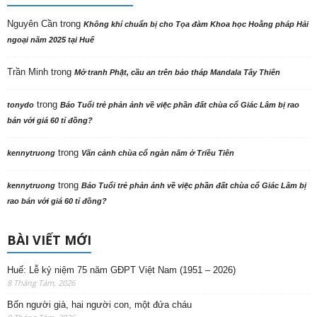
Nguyên Cần
trong
Không khí chuẩn bị cho Tọa đàm Khoa học Hoằng pháp Hải
ngoại năm 2025 tại Huế
Trần Minh
trong
Mở tranh Phật, cầu an trên bảo tháp Mandala Tây Thiên
trong
tonydo
Báo Tuổi trẻ phản ảnh về việc phần đất chùa cổ Giác Lâm bị rao
bán với giá 60 tỉ đồng?
trong
kennytruong
Vãn cảnh chùa cổ ngàn năm ở Triều Tiên
trong
kennytruong
Báo Tuổi trẻ phản ảnh về việc phần đất chùa cổ Giác Lâm bị
rao bán với giá 60 tỉ đồng?
BÀI VIẾT MỚI
Huế: Lễ kỷ niệm 75 năm GĐPT Việt Nam (1951 – 2026)
8 Tháng Tám, 2026
Bốn người già, hai người con, một đứa cháu