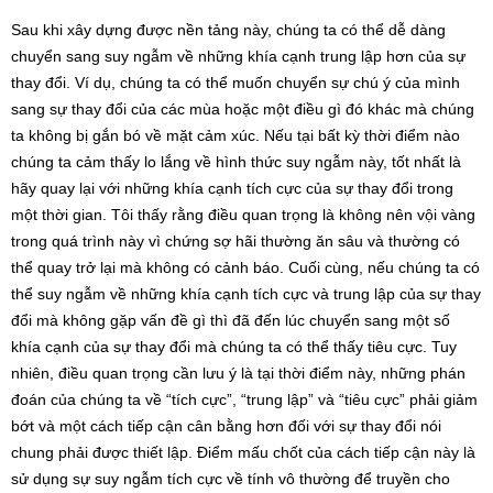
Sau khi xây dựng được nền tảng này, chúng ta có thể dễ dàng
chuyển sang suy ngẫm về những khía cạnh trung lập hơn của sự
thay đổi. Ví dụ, chúng ta có thể muốn chuyển sự chú ý của mình
sang sự thay đổi của các mùa hoặc một điều gì đó khác mà chúng
ta không bị gắn bó về mặt cảm xúc. Nếu tại bất kỳ thời điểm nào
chúng ta cảm thấy lo lắng về hình thức suy ngẫm này, tốt nhất là
hãy quay lại với những khía cạnh tích cực của sự thay đổi trong
một thời gian. Tôi thấy rằng điều quan trọng là không nên vội vàng
trong quá trình này vì chứng sợ hãi thường ăn sâu và thường có
thể quay trở lại mà không có cảnh báo. Cuối cùng, nếu chúng ta có
thể suy ngẫm về những khía cạnh tích cực và trung lập của sự thay
đổi mà không gặp vấn đề gì thì đã đến lúc chuyển sang một số
khía cạnh của sự thay đổi mà chúng ta có thể thấy tiêu cực. Tuy
nhiên, điều quan trọng cần lưu ý là tại thời điểm này, những phán
đoán của chúng ta về “tích cực”, “trung lập” và “tiêu cực” phải giảm
bớt và một cách tiếp cận cân bằng hơn đối với sự thay đổi nói
chung phải được thiết lập. Điểm mấu chốt của cách tiếp cận này là
sử dụng sự suy ngẫm tích cực về tính vô thường để truyền cho