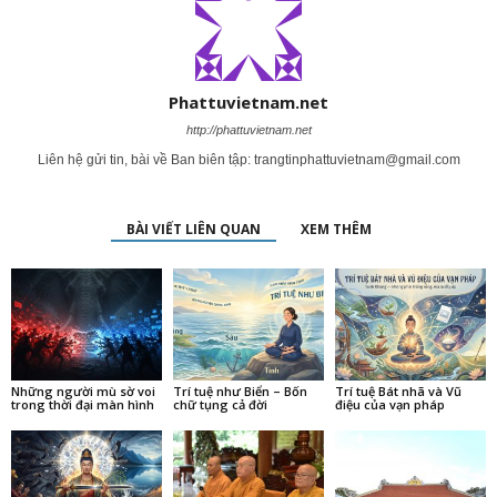
Phattuvietnam.net
http://phattuvietnam.net
Liên hệ gửi tin, bài về Ban biên tập:
trangtinphattuvietnam@gmail.com
BÀI VIẾT LIÊN QUAN
XEM THÊM
Những người mù sờ voi
Trí tuệ như Biển – Bốn
Trí tuệ Bát nhã và Vũ
trong thời đại màn hình
chữ tụng cả đời
điệu của vạn pháp