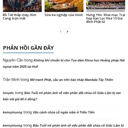
Bồ Tát thấp mày, Kim
Sửa ba nghiệp của mình
Hưng Yên: Khai mạc Trại
Cang trợn mắt
họp bạn Lục Hòa 13 Gia
đình Phật tử
PHẢN HỒI GẦN ĐÂY
Nguyên Cần
trong
Không khí chuẩn bị cho Tọa đàm Khoa học Hoằng pháp Hải
ngoại năm 2025 tại Huế
Trần Minh
trong
Mở tranh Phật, cầu an trên bảo tháp Mandala Tây Thiên
trong
tonydo
Báo Tuổi trẻ phản ảnh về việc phần đất chùa cổ Giác Lâm bị rao
bán với giá 60 tỉ đồng?
trong
kennytruong
Vãn cảnh chùa cổ ngàn năm ở Triều Tiên
trong
kennytruong
Báo Tuổi trẻ phản ảnh về việc phần đất chùa cổ Giác Lâm bị