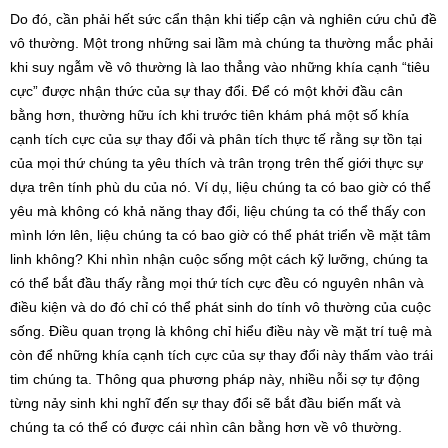
Do đó, cần phải hết sức cẩn thận khi tiếp cận và nghiên cứu chủ đề
vô thường. Một trong những sai lầm mà chúng ta thường mắc phải
khi suy ngẫm về vô thường là lao thẳng vào những khía cạnh “tiêu
cực” được nhận thức của sự thay đổi. Để có một khởi đầu cân
bằng hơn, thường hữu ích khi trước tiên khám phá một số khía
cạnh tích cực của sự thay đổi và phân tích thực tế rằng sự tồn tại
của mọi thứ chúng ta yêu thích và trân trọng trên thế giới thực sự
dựa trên tính phù du của nó. Ví dụ, liệu chúng ta có bao giờ có thể
yêu mà không có khả năng thay đổi, liệu chúng ta có thể thấy con
mình lớn lên, liệu chúng ta có bao giờ có thể phát triển về mặt tâm
linh không? Khi nhìn nhận cuộc sống một cách kỹ lưỡng, chúng ta
có thể bắt đầu thấy rằng mọi thứ tích cực đều có nguyên nhân và
điều kiện và do đó chỉ có thể phát sinh do tính vô thường của cuộc
sống. Điều quan trọng là không chỉ hiểu điều này về mặt trí tuệ mà
còn để những khía cạnh tích cực của sự thay đổi này thấm vào trái
tim chúng ta. Thông qua phương pháp này, nhiều nỗi sợ tự động
từng nảy sinh khi nghĩ đến sự thay đổi sẽ bắt đầu biến mất và
chúng ta có thể có được cái nhìn cân bằng hơn về vô thường.