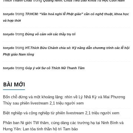
trong
Thích Thanh Châu
Quảng Ninh. Chùa Tiêu Dao Khóa Tu Học Cuối Năm
trong
tonydo
TP.HCM: “Văn hoá nghi lễ Phật giáo” cần có nghệ thuật, khoa học
và hợp thời
trong
tonydo
Đừng vô cảm với các thầy trụ trì
trong
tonydo
HT.Thích Bửu Chánh chia sẻ: Kỹ năng dẫn chương trình các lễ hội
Phật giáo Nam tông
trong
tonydo
Góp ý với Sư cô Thích Nữ Thanh Tâm
BÀI MỚI
Bốn chỗ đứng và một khoảng lặng: nhìn về Lý Nhã Kỳ và Mai Phương
Thúy sau phiên livestream 2,1 triệu người xem
Biệt nghiệp và cộng nghiệp từ phiên livestream 2,1 triệu người xem
Phân ban Ni giới TW thăm, cúng dàng các trường hạ tại Ninh Bình và
Hưng Yên: Lan tỏa tinh thần hộ trì Tam bảo