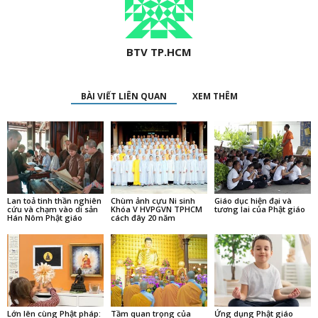
BTV TP.HCM
BÀI VIẾT LIÊN QUAN
XEM THÊM
Lan toả tinh thần nghiên
Chùm ảnh cựu Ni sinh
Giáo dục hiện đại và
cứu và chạm vào di sản
Khóa V HVPGVN TPHCM
tương lai của Phật giáo
Hán Nôm Phật giáo
cách đây 20 năm
Lớn lên cùng Phật pháp:
Tầm quan trọng của
Ứng dụng Phật giáo