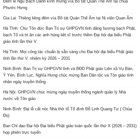
Đêm lễ Ngũ Bách Danh kính mừng vía Bồ tát Quán Thế Âm tại chùa
Phước Hưng
Gia Lai: Thiêng liêng đêm vía Bồ tát Quán Thế Âm tại Ni viện Quan Âm
Hà Tĩnh: Chư Tôn đức Ban Trị sự GHPGVN tỉnh dâng hương bạch Phật,
bạch Tổ và tri ân các anh hùng liệt sĩ trước thềm Đại hội đại biểu Phật
giáo tỉnh lần thứ V
Hà Tĩnh: Mọi công tác chuẩn bị sẵn sàng cho Đại hội đại biểu Phật giáo
tỉnh lần thứ V, nhiệm kỳ 2026 – 2031
Ninh Bình: Ban Trị sự GHPGVN tỉnh và BĐD Phật giáo Liên xã Vụ Bản,
Ý Yên, Bình Lục, Nghĩa Hưng chúc mừng Ban Dân tộc và Tôn giáo tỉnh
nhân ngày truyền thống
Hà Nội: GHPGVN chúc mừng ngày truyền thống ngành quản lý Nhà
nước về Tôn giáo
Ninh Bình: Đại lễ cất nóc Nhà thờ tổ Tổ đình Đỗ Linh Quang Tự ( Chùa
Đọ)
Ban Chỉ đạo Đại hội Đại biểu Phật giáo toàn quốc lần thứ X (2026 – 2031)
họp phiên trực tuyến