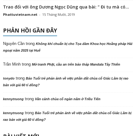
Trao đổi với ông Dương Ngọc Dũng qua bài: “ Đi tu mà có...
Phattuvietnam.net
-
15 Tháng Mười, 2019
PHẢN HỒI GẦN ĐÂY
Nguyên Cần
trong
Không khí chuẩn bị cho Tọa đàm Khoa học Hoằng pháp Hải
ngoại năm 2025 tại Huế
Trần Minh
trong
Mở tranh Phật, cầu an trên bảo tháp Mandala Tây Thiên
trong
tonydo
Báo Tuổi trẻ phản ảnh về việc phần đất chùa cổ Giác Lâm bị rao
bán với giá 60 tỉ đồng?
trong
kennytruong
Vãn cảnh chùa cổ ngàn năm ở Triều Tiên
trong
kennytruong
Báo Tuổi trẻ phản ảnh về việc phần đất chùa cổ Giác Lâm bị
rao bán với giá 60 tỉ đồng?