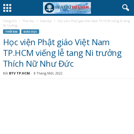
Trang chủ
Thời đại
Giáo dục
Học viện Phật giáo Việt Nam TP.HCM viếng lễ tang
Ni trưởng...
THỜI ĐẠI
GIÁO DỤC
Học viện Phật giáo Việt Nam
TP.HCM viếng lễ tang Ni trưởng
Thích Nữ Như Đức
Bởi
BTV TP.HCM
-
8 Tháng Một, 2022