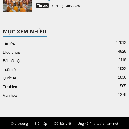
Tin tức
6 Tháng Tám, 2026
MỤC XEM NHIỀU
17912
Tin tức
4928
Blog chùa
2118
Bài nổi bật
1932
Tuổi trẻ
1836
Quốc tế
1565
Từ thiện
1278
Văn hóa
Chủ trương
Biên tập
Gửi bài viết
Ủng hộ Phattuvietnam.net