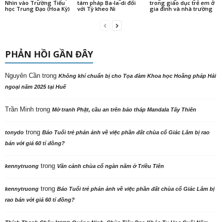
Nhìn vào Trường Tiểu
tám pháp Ba-la-di đối
trong giáo dục trẻ em ở
học Trung Đạo (Hoa Kỳ)
với Tỳ kheo Ni
gia đình và nhà trường
PHẢN HỒI GẦN ĐÂY
Nguyên Cần
trong
Không khí chuẩn bị cho Tọa đàm Khoa học Hoằng pháp Hải
ngoại năm 2025 tại Huế
Trần Minh
trong
Mở tranh Phật, cầu an trên bảo tháp Mandala Tây Thiên
trong
tonydo
Báo Tuổi trẻ phản ảnh về việc phần đất chùa cổ Giác Lâm bị rao
bán với giá 60 tỉ đồng?
trong
kennytruong
Vãn cảnh chùa cổ ngàn năm ở Triều Tiên
trong
kennytruong
Báo Tuổi trẻ phản ảnh về việc phần đất chùa cổ Giác Lâm bị
rao bán với giá 60 tỉ đồng?