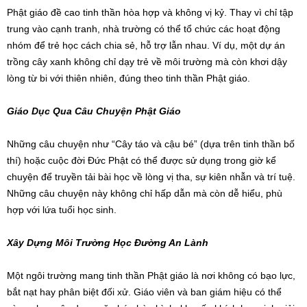
Phật giáo đề cao tinh thần hòa hợp và không vị kỷ. Thay vì chỉ tập
trung vào cạnh tranh, nhà trường có thể tổ chức các hoạt động
nhóm để trẻ học cách chia sẻ, hỗ trợ lẫn nhau. Ví dụ, một dự án
trồng cây xanh không chỉ dạy trẻ về môi trường mà còn khơi dậy
lòng từ bi với thiên nhiên, đúng theo tinh thần Phật giáo.
Giáo Dục Qua Câu Chuyện Phật Giáo
Những câu chuyện như “Cây táo và cậu bé” (dựa trên tinh thần bố
thí) hoặc cuộc đời Đức Phật có thể được sử dụng trong giờ kể
chuyện để truyền tải bài học về lòng vị tha, sự kiên nhẫn và trí tuệ.
Những câu chuyện này không chỉ hấp dẫn mà còn dễ hiểu, phù
hợp với lứa tuổi học sinh.
Xây Dựng Môi Trường Học Đường An Lành
Một ngôi trường mang tinh thần Phật giáo là nơi không có bạo lực,
bắt nạt hay phân biệt đối xử. Giáo viên và ban giám hiệu có thể