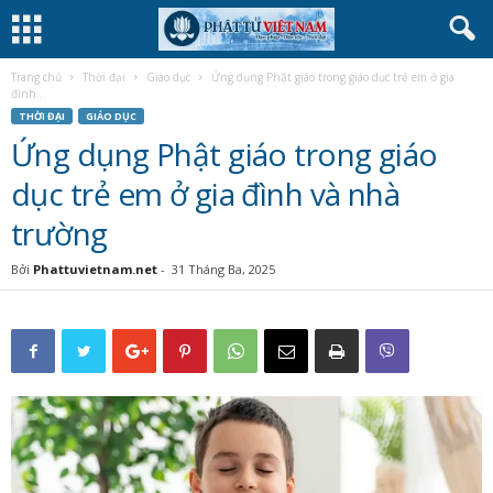
Trang chủ
Thời đại
Giáo dục
Ứng dụng Phật giáo trong giáo dục trẻ em ở gia
đình...
THỜI ĐẠI
GIÁO DỤC
Ứng dụng Phật giáo trong giáo
dục trẻ em ở gia đình và nhà
trường
Bởi
Phattuvietnam.net
-
31 Tháng Ba, 2025