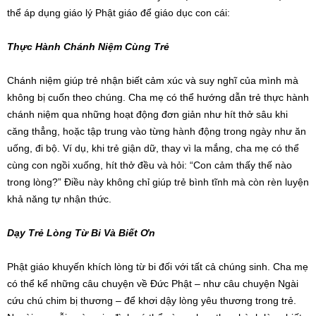
thể áp dụng giáo lý Phật giáo để giáo dục con cái:
Thực Hành Chánh Niệm Cùng Trẻ
Chánh niệm giúp trẻ nhận biết cảm xúc và suy nghĩ của mình mà
không bị cuốn theo chúng. Cha mẹ có thể hướng dẫn trẻ thực hành
chánh niệm qua những hoạt động đơn giản như hít thở sâu khi
căng thẳng, hoặc tập trung vào từng hành động trong ngày như ăn
uống, đi bộ. Ví dụ, khi trẻ giận dữ, thay vì la mắng, cha mẹ có thể
cùng con ngồi xuống, hít thở đều và hỏi: “Con cảm thấy thế nào
trong lòng?” Điều này không chỉ giúp trẻ bình tĩnh mà còn rèn luyện
khả năng tự nhận thức.
Dạy Trẻ Lòng Từ Bi Và Biết Ơn
Phật giáo khuyến khích lòng từ bi đối với tất cả chúng sinh. Cha mẹ
có thể kể những câu chuyện về Đức Phật – như câu chuyện Ngài
cứu chú chim bị thương – để khơi dậy lòng yêu thương trong trẻ.