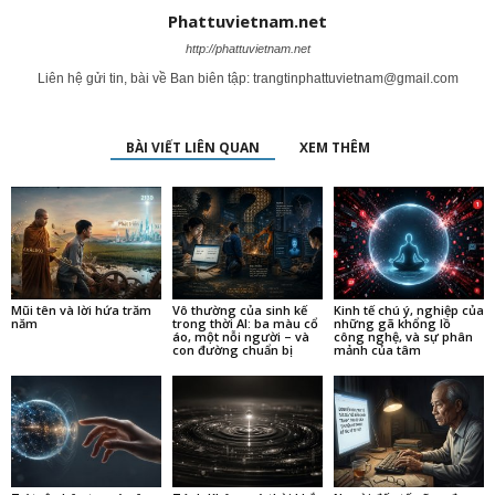
Phattuvietnam.net
http://phattuvietnam.net
Liên hệ gửi tin, bài về Ban biên tập:
trangtinphattuvietnam@gmail.com
BÀI VIẾT LIÊN QUAN
XEM THÊM
Mũi tên và lời hứa trăm
Vô thường của sinh kế
Kinh tế chú ý, nghiệp của
năm
trong thời AI: ba màu cổ
những gã khổng lồ
áo, một nỗi người – và
công nghệ, và sự phân
con đường chuẩn bị
mảnh của tâm