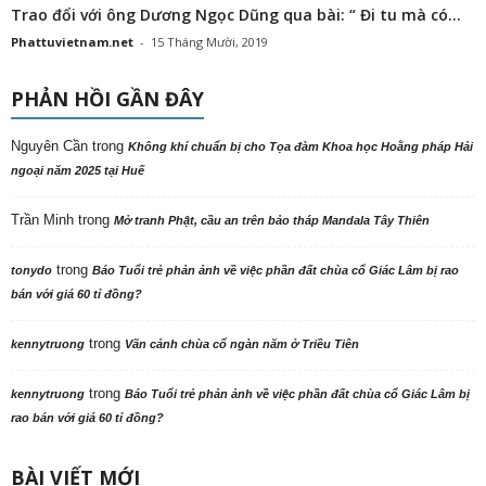
Trao đổi với ông Dương Ngọc Dũng qua bài: “ Đi tu mà có...
Phattuvietnam.net
-
15 Tháng Mười, 2019
PHẢN HỒI GẦN ĐÂY
Nguyên Cần
trong
Không khí chuẩn bị cho Tọa đàm Khoa học Hoằng pháp Hải
ngoại năm 2025 tại Huế
Trần Minh
trong
Mở tranh Phật, cầu an trên bảo tháp Mandala Tây Thiên
trong
tonydo
Báo Tuổi trẻ phản ảnh về việc phần đất chùa cổ Giác Lâm bị rao
bán với giá 60 tỉ đồng?
trong
kennytruong
Vãn cảnh chùa cổ ngàn năm ở Triều Tiên
trong
kennytruong
Báo Tuổi trẻ phản ảnh về việc phần đất chùa cổ Giác Lâm bị
rao bán với giá 60 tỉ đồng?
BÀI VIẾT MỚI