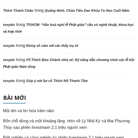
trong
Thích Thanh Châu
Quảng Ninh. Chùa Tiêu Dao Khóa Tu Học Cuối Năm
trong
tonydo
TP.HCM: “Văn hoá nghi lễ Phật giáo” cần có nghệ thuật, khoa học
và hợp thời
trong
tonydo
Đừng vô cảm với các thầy trụ trì
trong
tonydo
HT.Thích Bửu Chánh chia sẻ: Kỹ năng dẫn chương trình các lễ hội
Phật giáo Nam tông
trong
tonydo
Góp ý với Sư cô Thích Nữ Thanh Tâm
BÀI MỚI
Mũi tên và lời hứa trăm năm
Bốn chỗ đứng và một khoảng lặng: nhìn về Lý Nhã Kỳ và Mai Phương
Thúy sau phiên livestream 2,1 triệu người xem
Biệt nghiệp và cộng nghiệp từ phiên livestream 2,1 triệu người xem