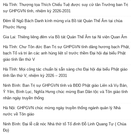
Hà Tĩnh: Thượng tọa Thích Chiếu Tuệ được suy cử tân Trưởng ban Trị
sự GHPGVN tỉnh, nhiệm kỳ 2026-2031
Đêm lễ Ngũ Bách Danh kính mừng vía Bồ tát Quán Thế Âm tại chùa
Phước Hưng
Gia Lai: Thiêng liêng đêm vía Bồ tát Quán Thế Âm tại Ni viện Quan Âm
Hà Tĩnh: Chư Tôn đức Ban Trị sự GHPGVN tỉnh dâng hương bạch Phật,
bạch Tổ và tri ân các anh hùng liệt sĩ trước thềm Đại hội đại biểu Phật
giáo tỉnh lần thứ V
Hà Tĩnh: Mọi công tác chuẩn bị sẵn sàng cho Đại hội đại biểu Phật giáo
tỉnh lần thứ V, nhiệm kỳ 2026 – 2031
Ninh Bình: Ban Trị sự GHPGVN tỉnh và BĐD Phật giáo Liên xã Vụ Bản,
Ý Yên, Bình Lục, Nghĩa Hưng chúc mừng Ban Dân tộc và Tôn giáo tỉnh
nhân ngày truyền thống
Hà Nội: GHPGVN chúc mừng ngày truyền thống ngành quản lý Nhà
nước về Tôn giáo
Ninh Bình: Đại lễ cất nóc Nhà thờ tổ Tổ đình Đỗ Linh Quang Tự ( Chùa
Đọ)