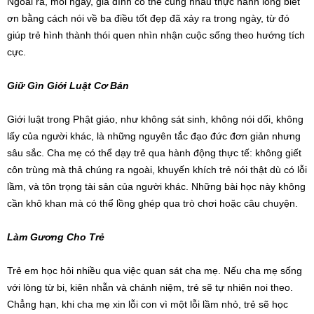
Ngoài ra, mỗi ngày, gia đình có thể cùng nhau thực hành lòng biết
ơn bằng cách nói về ba điều tốt đẹp đã xảy ra trong ngày, từ đó
giúp trẻ hình thành thói quen nhìn nhận cuộc sống theo hướng tích
cực.
Giữ Gìn Giới Luật Cơ Bản
Giới luật trong Phật giáo, như không sát sinh, không nói dối, không
lấy của người khác, là những nguyên tắc đạo đức đơn giản nhưng
sâu sắc. Cha mẹ có thể dạy trẻ qua hành động thực tế: không giết
côn trùng mà thả chúng ra ngoài, khuyến khích trẻ nói thật dù có lỗi
lầm, và tôn trọng tài sản của người khác. Những bài học này không
cần khô khan mà có thể lồng ghép qua trò chơi hoặc câu chuyện.
Làm Gương Cho Trẻ
Trẻ em học hỏi nhiều qua việc quan sát cha mẹ. Nếu cha mẹ sống
với lòng từ bi, kiên nhẫn và chánh niệm, trẻ sẽ tự nhiên noi theo.
Chẳng hạn, khi cha mẹ xin lỗi con vì một lỗi lầm nhỏ, trẻ sẽ học