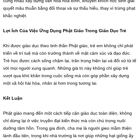
cùng nhau xây dựng văn hóa hòa bình, khuyến khích học sinh giải
quyết mâu thuẫn bằng đối thoại và sự thấu hiểu, thay vì trừng phạt
khắc nghiệt.
Lợi Ích Của Việc Ứng Dụng Phật Giáo Trong Giáo Dục Trẻ
Khi được giáo dục theo tinh thần Phật giáo, trẻ em không chỉ phát
triển về trí tuệ mà còn trưởng thành về mặt cảm xúc và đạo đức.
Trẻ học được cách sống chậm lại, trân trọng hiện tại và đối xử tử tế
với mọi người xung quanh. Những giá trị này không chỉ giúp trẻ
vượt qua khó khăn trong cuộc sống mà còn góp phần xây dựng
một xã hội hài hòa, nhân ái hơn trong tương lai.
Kết Luận
Phật giáo mang đến một cách tiếp cận giáo dục toàn diện, không
chỉ dừng lại ở việc truyền đạt kiến thức mà còn chú trọng nuôi
dưỡng tâm hồn. Trong gia đình, cha mẹ là người gieo mầm thiện
lành đầu tiên, trong khi nhà trường là nơi giúp những hạt giống ấy