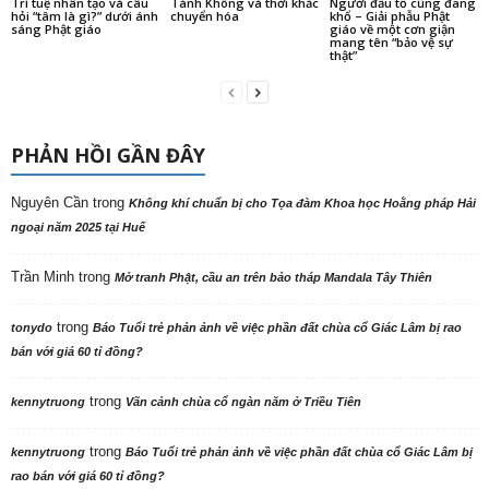
Trí tuệ nhân tạo và câu
Tánh Không và thời khắc
Người đấu tố cũng đang
hỏi “tâm là gì?” dưới ánh
chuyển hóa
khổ – Giải phẫu Phật
sáng Phật giáo
giáo về một cơn giận
mang tên “bảo vệ sự
thật”
PHẢN HỒI GẦN ĐÂY
Nguyên Cần
trong
Không khí chuẩn bị cho Tọa đàm Khoa học Hoằng pháp Hải
ngoại năm 2025 tại Huế
Trần Minh
trong
Mở tranh Phật, cầu an trên bảo tháp Mandala Tây Thiên
trong
tonydo
Báo Tuổi trẻ phản ảnh về việc phần đất chùa cổ Giác Lâm bị rao
bán với giá 60 tỉ đồng?
trong
kennytruong
Vãn cảnh chùa cổ ngàn năm ở Triều Tiên
trong
kennytruong
Báo Tuổi trẻ phản ảnh về việc phần đất chùa cổ Giác Lâm bị
rao bán với giá 60 tỉ đồng?