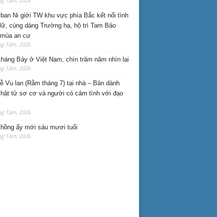
ng Tám, 2026
ban Ni giới TW khu vực phía Bắc kết nối tình
lữ, cúng dàng Trường hạ, hộ trì Tam Bảo
 mùa an cư
ng Tám, 2026
háng Bảy ở Việt Nam, chín trăm năm nhìn lại
ng Tám, 2026
lễ Vu lan (Rằm tháng 7) tại nhà – Bản dành
hật tử sơ cơ và người có cảm tình với đạo
ng Tám, 2026
hồng ấy mới sáu mươi tuổi
ng Tám, 2026