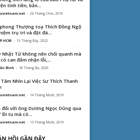
ện tình tiền, bản...
uvietnam.net
-
26 Tháng Chín, 2019
phong Thượng toạ Thích Đồng Ngộ
hiệm trụ trì và đặt đá...
TP.HCM
-
13 Tháng Bảy, 2022
 Nhật Từ không nên chối quanh mà
 có can đảm nhận lỗi,...
ăn Bình
-
18 Tháng Ba, 2020
 Tâm Nhìn Lại Việc Sư Thích Thanh
n
uvietnam.net
-
14 Tháng Mười, 2019
 đổi với ông Dương Ngọc Dũng qua
“ Đi tu mà có...
uvietnam.net
-
15 Tháng Mười, 2019
N HỒI GẦN ĐÂY