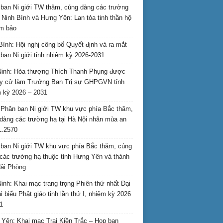
ban Ni giới TW thăm, cúng dàng các trường
i Ninh Bình và Hưng Yên: Lan tỏa tinh thần hộ
am bảo
Bình: Hội nghị công bố Quyết định và ra mắt
ban Ni giới tỉnh nhiệm kỳ 2026-2031
inh: Hòa thượng Thích Thanh Phụng được
uy cử làm Trưởng Ban Trị sự GHPGVN tỉnh
 kỳ 2026 – 2031
Phân ban Ni giới TW khu vực phía Bắc thăm,
dàng các trường hạ tại Hà Nội nhân mùa an
L.2570
ban Ni giới TW khu vực phía Bắc thăm, cúng
các trường hạ thuộc tỉnh Hưng Yên và thành
ải Phòng
inh: Khai mạc trang trọng Phiên thứ nhất Đại
ại biểu Phật giáo tỉnh lần thứ I, nhiệm kỳ 2026
1
Yên: Khai mạc Trại Kiền Trắc – Họp bạn