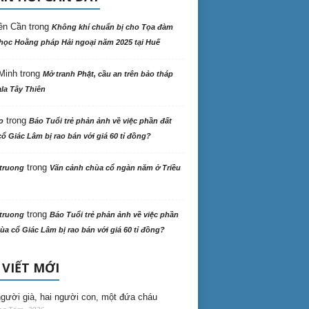
ên Cần
trong
Không khí chuẩn bị cho Tọa đàm
học Hoằng pháp Hải ngoại năm 2025 tại Huế
Minh
trong
Mở tranh Phật, cầu an trên bảo tháp
la Tây Thiên
trong
o
Báo Tuổi trẻ phản ảnh về việc phần đất
ổ Giác Lâm bị rao bán với giá 60 tỉ đồng?
trong
truong
Vãn cảnh chùa cổ ngàn năm ở Triều
trong
truong
Báo Tuổi trẻ phản ảnh về việc phần
ùa cổ Giác Lâm bị rao bán với giá 60 tỉ đồng?
 VIẾT MỚI
gười già, hai người con, một đứa cháu