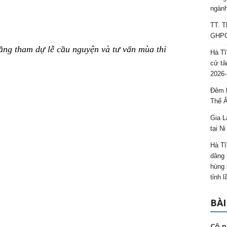
ngành
TT. T
GHPGV
ằng tham dự lễ cầu nguyện và tư vấn mùa thi
Hà Tĩ
cử tâ
2026-
Đêm l
Thế 
Gia L
tại N
Hà Tĩ
dâng 
hùng 
tỉnh 
BÀI
Cô p