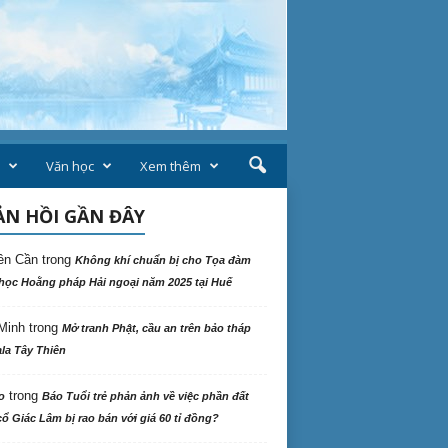
Văn học
Xem thêm
N HỒI GẦN ĐÂY
ên Cần
trong
Không khí chuẩn bị cho Tọa đàm
học Hoằng pháp Hải ngoại năm 2025 tại Huế
Minh
trong
Mở tranh Phật, cầu an trên bảo tháp
la Tây Thiên
trong
o
Báo Tuổi trẻ phản ảnh về việc phần đất
ổ Giác Lâm bị rao bán với giá 60 tỉ đồng?