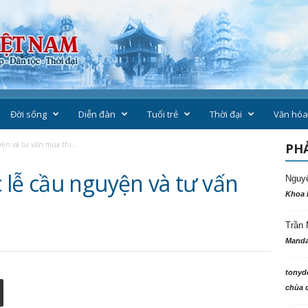
Đời sống
Diễn đàn
Tuổi trẻ
Thời đại
Văn hóa
ện và tư vấn mùa thi...
PHẢ
 lễ cầu nguyện và tư vấn
Nguy
Khoa 
Trần 
Manda
tonyd
chùa c