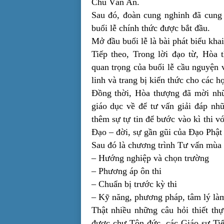
Chu Văn An.
Sau đó, đoàn cung nghinh đã cung 
buổi lễ chính thức được bắt đầu.
Mở đầu buổi lễ là bài phát biểu kh
Tiếp theo, Trong lời đạo từ, Hò
quan trọng của buổi lễ cầu nguyện
linh và trang bị kiến thức cho các h
Đồng thời, Hòa thượng đã mời nhữ
giáo dục về để tư vấn giải đáp nh
thêm sự tự tin để bước vào kì thi v
Đạo – đời, sự gần gũi của Đạo Phật
Sau đó là chương trình Tư vấn mùa 
– Hướng nghiệp và chọn trường
– Phương áp ôn thi
– Chuẩn bị trước kỳ thi
– Kỹ năng, phương pháp, tâm lý làm 
Thật nhiều những câu hỏi thiết th
được chư Tôn đức, các Giáo sư Tiến