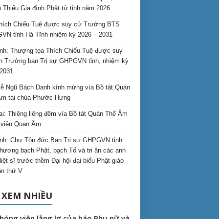
 Thiếu Gia đình Phật tử tỉnh năm 2026
hích Chiếu Tuệ được suy cử Trưởng BTS
N tỉnh Hà Tĩnh nhiệm kỳ 2026 – 2031
nh: Thượng tọa Thích Chiếu Tuệ được suy
n Trưởng ban Trị sự GHPGVN tỉnh, nhiệm kỳ
2031
ễ Ngũ Bách Danh kính mừng vía Bồ tát Quán
Âm tại chùa Phước Hưng
ai: Thiêng liêng đêm vía Bồ tát Quán Thế Âm
i viện Quan Âm
nh: Chư Tôn đức Ban Trị sự GHPGVN tỉnh
hương bạch Phật, bạch Tổ và tri ân các anh
liệt sĩ trước thềm Đại hội đại biểu Phật giáo
lần thứ V
 XEM NHIỀU
hóng viên lẳng lơ của báo Phụ nữ và