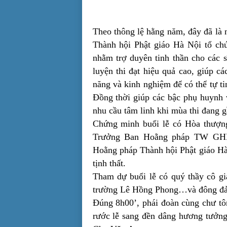
Theo thông lệ hằng năm, đây đã 
Thành hội Phật giáo Hà Nội tổ ch
nhằm trợ duyên tinh thần cho các 
luyện thi đạt hiệu quả cao, giúp c
năng và kinh nghiệm để có thể tự t
Đồng thời giúp các bậc phụ huynh v
nhu cầu tâm linh khi mùa thi đang g
Chứng minh buổi lễ có Hòa thượ
Trưởng Ban Hoằng pháp TW GHP
Hoằng pháp Thành hội Phật giáo Hà 
tịnh thất.
Tham dự buổi lễ có quý thầy cô g
trường Lê Hồng Phong…và đông đảo 
Đúng 8h00’, phái đoàn cùng chư tôn
rước lễ sang đền dâng hương tưởng