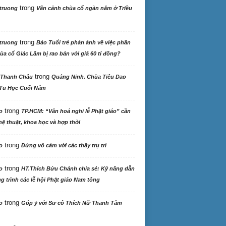
trong
truong
Vãn cảnh chùa cổ ngàn năm ở Triều
trong
truong
Báo Tuổi trẻ phản ảnh về việc phần
ùa cổ Giác Lâm bị rao bán với giá 60 tỉ đồng?
trong
 Thanh Châu
Quảng Ninh. Chùa Tiêu Dao
Tu Học Cuối Năm
trong
o
TP.HCM: “Văn hoá nghi lễ Phật giáo” cần
ệ thuật, khoa học và hợp thời
trong
o
Đừng vô cảm với các thầy trụ trì
trong
o
HT.Thích Bửu Chánh chia sẻ: Kỹ năng dẫn
 trình các lễ hội Phật giáo Nam tông
trong
o
Góp ý với Sư cô Thích Nữ Thanh Tâm