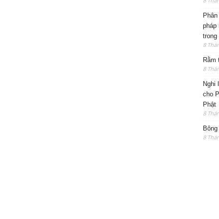
8 Thá
Phân 
pháp 
trong
8 Thá
Rằm t
8 Thá
Nghi 
cho P
Phật
8 Thá
Bông 
8 Thá