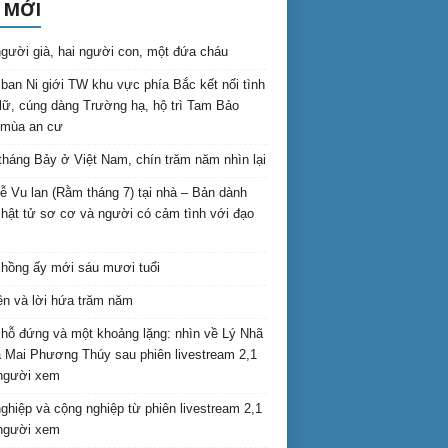
 MỚI
gười già, hai người con, một đứa cháu
ban Ni giới TW khu vực phía Bắc kết nối tình
lữ, cúng dàng Trường hạ, hộ trì Tam Bảo
 mùa an cư
háng Bảy ở Việt Nam, chín trăm năm nhìn lại
lễ Vu lan (Rằm tháng 7) tại nhà – Bản dành
hật tử sơ cơ và người có cảm tình với đạo
hồng ấy mới sáu mươi tuổi
ên và lời hứa trăm năm
hỗ đứng và một khoảng lặng: nhìn về Lý Nhã
 Mai Phương Thúy sau phiên livestream 2,1
 người xem
nghiệp và cộng nghiệp từ phiên livestream 2,1
 người xem