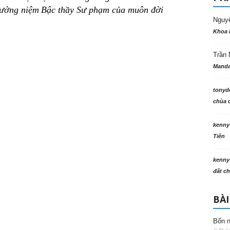
tưởng niệm
Bậc thầy Sư phạm của muôn đời
Nguy
Khoa 
Trần 
Manda
tonyd
chùa c
kenny
Tiên
kenny
đất ch
BÀI
Bốn n