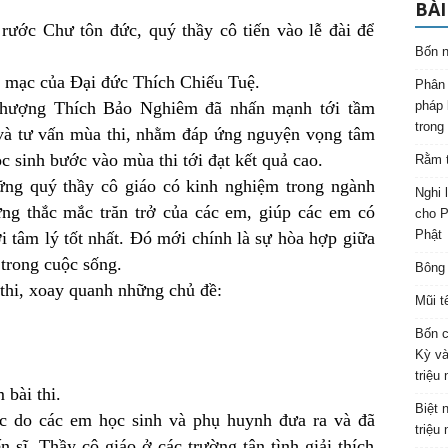
BÀI
rước Chư tôn đức, quý thầy cô tiến vào lễ đài để
Bốn n
ai mạc của Đại đức Thích Chiếu Tuệ.
Phân 
a thượng Thích Bảo Nghiêm đã nhấn mạnh tới tầm
pháp 
trong
 và tư vấn mùa thi, nhằm đáp ứng nguyện vọng tâm
ọc sinh bước vào mùa thi tới đạt kết quả cao.
Rằm t
ng quý thầy cô giáo có kinh nghiệm trong ngành
Nghi 
ững thắc mắc trăn trở của các em, giúp các em có
cho P
Phật
ới tâm lý tốt nhất. Đó mới chính là sự hòa hợp giữa
 trong cuộc sống.
Bông 
thi, xoay quanh những chủ đề:
Mũi t
Bốn c
Kỳ và
triệu
bài thi.
Biệt 
ực do các em học sinh và phụ huynh đưa ra và đã
triệu
 sĩ, Thầy cô giáo ở các trường tận tình giải thích