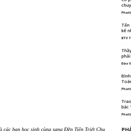
chuy
Phatt
Tấn 
kế n
BTV 
Thầy
phải
Đào V
Bình
Toà
Phatt
Trao
bài: 
Phatt
PHẢ
 các bạn học sinh cùng sang Đền Tiên Triết Chu