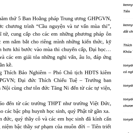
kenny
Tiên
là năm thứ 5 Ban Hoằng pháp Trung ương GHPGVN,
ức chương trình “Cầu nguyện và tư vấn mùa thi”,
kenny
đất ch
sĩ tử, cung cấp cho các em những phương pháp ôn
ác em nắm bắt cho riêng mình những kiến thức, kỹ
Thích
in hơn khi bước vào mùa thi chuyển cấp, Đại học…
Khóa 
à các em giải tỏa những nghi vấn, âu lo, đáp ứng
ần kề.
tonyd
ng Thích Bảo Nghiêm – Phó Chủ tịch HĐTS kiêm
có ngh
GVN; Đại đức Thích Chiếu Tuệ – Trưởng ban
tonyd
Nội cùng chư tôn đức Tăng Ni đến từ các tự viện,
tonyd
iáo đến từ các trường THPT như trường Việt Đức,
chương
các bậc phụ huynh học sinh, quý Phật tử gần xa.
 đức, quý thầy cô và các em học sinh đã kính cẩn
tonyd
 niệm bậc thầy sư phạm của muôn đời – Tiên triết