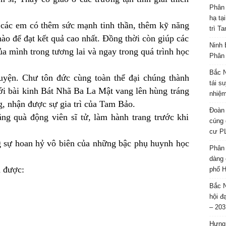
Phân 
hạ tạ
úp các em có thêm sức mạnh tinh thần, thêm kỹ năng
trì T
nào để đạt kết quả cao nhất. Đồng thời còn giúp các
Ninh 
a mình trong tương lai và ngay trong quá trình học
Phân 
Bắc N
uyện. Chư tôn đức cùng toàn thể đại chúng thành
tái s
với bài kinh Bát Nhã Ba La Mật vang lên hùng tráng
nhiệm
ng, nhận được sự gia trì của Tam Bảo.
Đoàn 
ặng quà động viên sĩ tử, làm hành trang trước khi
cúng 
cư P
g sự hoan hỷ vô biên của những bậc phụ huynh học
Phân 
dàng 
n được:
phố H
Bắc N
hội đ
– 203
Hưng 