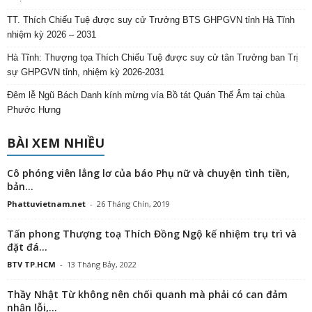
TT. Thích Chiếu Tuệ được suy cử Trưởng BTS GHPGVN tỉnh Hà Tĩnh
nhiệm kỳ 2026 – 2031
Hà Tĩnh: Thượng tọa Thích Chiếu Tuệ được suy cử tân Trưởng ban Trị
sự GHPGVN tỉnh, nhiệm kỳ 2026-2031
Đêm lễ Ngũ Bách Danh kính mừng vía Bồ tát Quán Thế Âm tại chùa
Phước Hưng
BÀI XEM NHIỀU
Cô phóng viên lẳng lơ của báo Phụ nữ và chuyện tình tiền,
bản...
Phattuvietnam.net
-
26 Tháng Chín, 2019
Tấn phong Thượng toạ Thích Đồng Ngộ kế nhiệm trụ trì và
đặt đá...
BTV TP.HCM
-
13 Tháng Bảy, 2022
Thầy Nhật Từ không nên chối quanh mà phải có can đảm
nhận lỗi,...