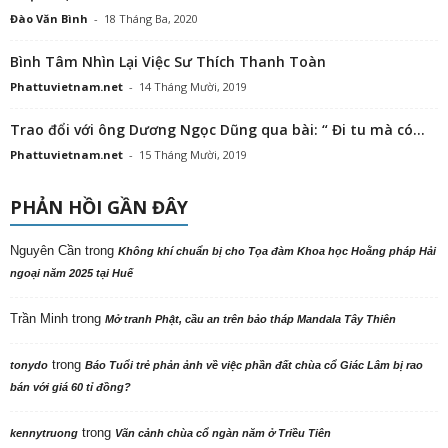
Đào Văn Bình
-
18 Tháng Ba, 2020
Bình Tâm Nhìn Lại Việc Sư Thích Thanh Toàn
Phattuvietnam.net
-
14 Tháng Mười, 2019
Trao đổi với ông Dương Ngọc Dũng qua bài: “ Đi tu mà có...
Phattuvietnam.net
-
15 Tháng Mười, 2019
PHẢN HỒI GẦN ĐÂY
Nguyên Cần
trong
Không khí chuẩn bị cho Tọa đàm Khoa học Hoằng pháp Hải
ngoại năm 2025 tại Huế
Trần Minh
trong
Mở tranh Phật, cầu an trên bảo tháp Mandala Tây Thiên
trong
tonydo
Báo Tuổi trẻ phản ảnh về việc phần đất chùa cổ Giác Lâm bị rao
bán với giá 60 tỉ đồng?
trong
kennytruong
Vãn cảnh chùa cổ ngàn năm ở Triều Tiên