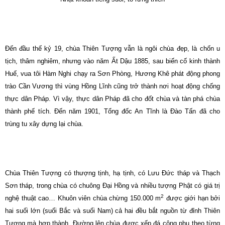
Ðến đầu thế kỷ 19, chùa Thiên Tượng vẫn là ngôi chùa đẹp, là chốn u
tịch, thâm nghiêm, nhưng vào năm Ất Dậu 1885, sau biến cố kinh thành
Huế, vua tôi Hàm Nghi chạy ra Sơn Phòng, Hương Khê phát động phong
trào Cần Vương thì vùng Hồng Lĩnh cũng trở thành nơi hoạt động chống
thực dân Pháp. Vì vậy, thực dân Pháp đã cho đốt chùa và tàn phá chùa
thành phế tích. Ðến năm 1901, Tổng đốc An Tĩnh là Ðào Tấn đã cho
trùng tu xây dựng lại chùa.
Chùa Thiên Tượng có thượng tịnh, hạ tịnh, có Lưu Ðức tháp và Thạch
Sơn tháp, trong chùa có chuông Ðại Hồng và nhiều tượng Phật có giá trị
2
nghệ thuật cao… Khuôn viên chùa chừng 150.000 m
được giới hạn bởi
hai suối lớn (suối Bắc và suối Nam) cả hai đều bắt nguồn từ đỉnh Thiên
Tượng mà hợp thành. Ðường lên chùa được xếp đá công phu theo từng