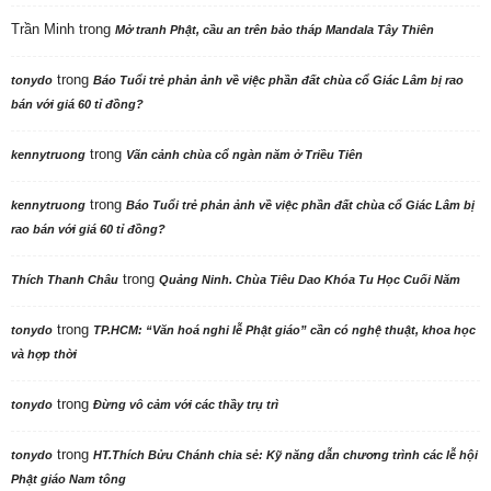
Trần Minh
trong
Mở tranh Phật, cầu an trên bảo tháp Mandala Tây Thiên
trong
tonydo
Báo Tuổi trẻ phản ảnh về việc phần đất chùa cổ Giác Lâm bị rao
bán với giá 60 tỉ đồng?
trong
kennytruong
Vãn cảnh chùa cổ ngàn năm ở Triều Tiên
trong
kennytruong
Báo Tuổi trẻ phản ảnh về việc phần đất chùa cổ Giác Lâm bị
rao bán với giá 60 tỉ đồng?
trong
Thích Thanh Châu
Quảng Ninh. Chùa Tiêu Dao Khóa Tu Học Cuối Năm
trong
tonydo
TP.HCM: “Văn hoá nghi lễ Phật giáo” cần có nghệ thuật, khoa học
và hợp thời
trong
tonydo
Đừng vô cảm với các thầy trụ trì
trong
tonydo
HT.Thích Bửu Chánh chia sẻ: Kỹ năng dẫn chương trình các lễ hội
Phật giáo Nam tông