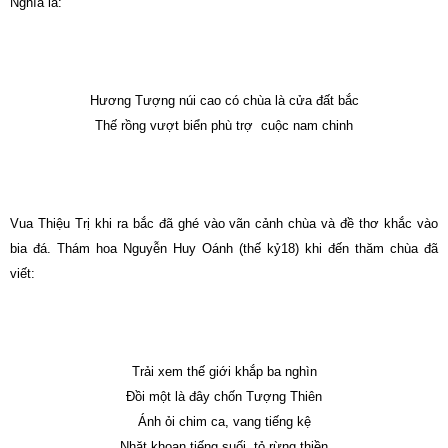
Nghĩa là:
Hương Tượng núi cao có chùa là cửa đất bắc
Thế rồng vượt biển phù trợ cuộc nam chinh
Vua Thiệu Trị khi ra bắc đã ghé vào vãn cảnh chùa và đề thơ khắc vào
bia đá. Thám hoa Nguyễn Huy Oánh (thế kỷ18) khi đến thăm chùa đã
viết:
Trải xem thế giới khắp ba nghìn
Ðồi một là đây chốn Tượng Thiên
Ánh ỏi chim ca, vang tiếng kệ
Nhặt khoan tiếng suối, tỏ rừng thiền