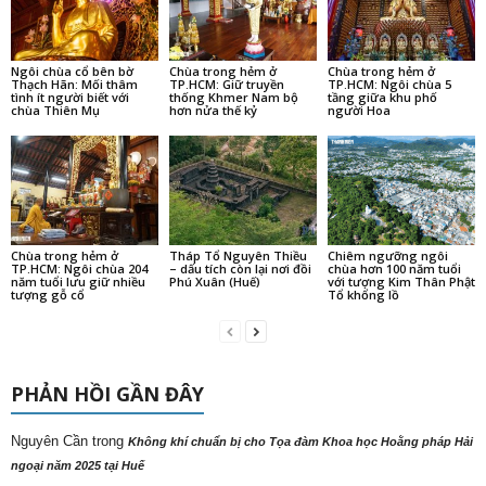
Ngôi chùa cổ bên bờ
Chùa trong hẻm ở
Chùa trong hẻm ở
Thạch Hãn: Mối thâm
TP.HCM: Giữ truyền
TP.HCM: Ngôi chùa 5
tình ít người biết với
thống Khmer Nam bộ
tầng giữa khu phố
chùa Thiên Mụ
hơn nửa thế kỷ
người Hoa
Chùa trong hẻm ở
Tháp Tổ Nguyên Thiều
Chiêm ngưỡng ngôi
TP.HCM: Ngôi chùa 204
– dấu tích còn lại nơi đồi
chùa hơn 100 năm tuổi
năm tuổi lưu giữ nhiều
Phú Xuân (Huế)
với tượng Kim Thân Phật
tượng gỗ cổ
Tổ khổng lồ
PHẢN HỒI GẦN ĐÂY
Nguyên Cần
trong
Không khí chuẩn bị cho Tọa đàm Khoa học Hoằng pháp Hải
ngoại năm 2025 tại Huế