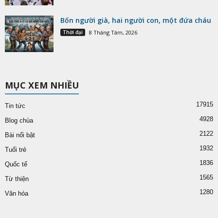
Bốn người già, hai người con, một đứa cháu
Thời đại
8 Tháng Tám, 2026
MỤC XEM NHIỀU
17915
Tin tức
4928
Blog chùa
2122
Bài nổi bật
1932
Tuổi trẻ
1836
Quốc tế
1565
Từ thiện
1280
Văn hóa