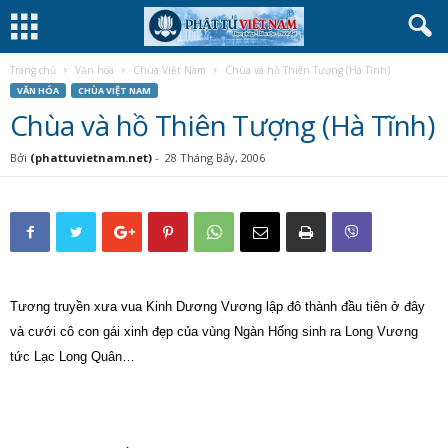
Trang chủ
Văn hóa
Chùa Việt Nam
Chùa và hồ Thiên Tượng (Hà Tĩnh)
VĂN HÓA
CHÙA VIỆT NAM
Chùa và hồ Thiên Tượng (Hà Tĩnh)
Bởi
(phattuvietnam.net)
-
28 Tháng Bảy, 2006
Tương truyền xưa vua Kinh Dương Vương lập đô thành đầu tiên ở đây
và cưới cô con gái xinh đẹp của vùng Ngàn Hống sinh ra Long Vương
tức Lạc Long Quân…