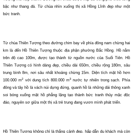
bậc như thang đá. Từ chùa nhìn xuống thị xã Hồng Lĩnh đẹp như một
bức tranh.
Từ chùa Thiên Tượng theo đường chim bay về phía đông nam chừng hai
km là đến Hồ Thiên Tượng thuộc địa phận phường Bắc Hồng. Hồ nằm
trên độ cao 100m, được tạo thành từ nguồn nước của Suối Tiên. Hồ
Thiên Tượng có hình dáng đẹp, chiều dài 650m, chiều rộng 180m, sâu
trung bình 8m, nơi sâu nhất khoảng chừng 15m. Diện tích mặt hồ hơn
2
3
100.000 m
với dung tích 800.000 m
nước tự nhiên trong sạch. Phía
đông và tây hồ là vách núi dựng đứng, quanh hồ là những dải thông xanh
soi bóng xuống mặt hồ phẳng lặng tạo thành bức tranh thủy mặc độc
đáo, nguyên sơ giữa một thị xã trẻ trung đang vươn mình phát triển.
Hồ Thiên Tượng không chỉ là thắng cảnh đẹp, hấp dẫn du khách mà còn