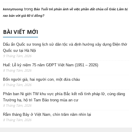
trong
kennytruong
Báo Tuổi trẻ phản ảnh về việc phần đất chùa cổ Giác Lâm bị
rao bán với giá 60 tỉ đồng?
BÀI VIẾT MỚI
Dấu ấn Quốc sư trong lịch sử dân tộc và định hướng xây dựng Điện thờ
Quốc sư tại Hà Nội
9 Tháng Tám, 2026
Huế: Lễ kỷ niệm 75 năm GĐPT Việt Nam (1951 – 2026)
8 Tháng Tám, 2026
Bốn người già, hai người con, một đứa cháu
8 Tháng Tám, 2026
Phân ban Ni giới TW khu vực phía Bắc kết nối tình pháp lữ, cúng dàng
Trường hạ, hộ trì Tam Bảo trong mùa an cư
8 Tháng Tám, 2026
Rằm tháng Bảy ở Việt Nam, chín trăm năm nhìn lại
8 Tháng Tám, 2026