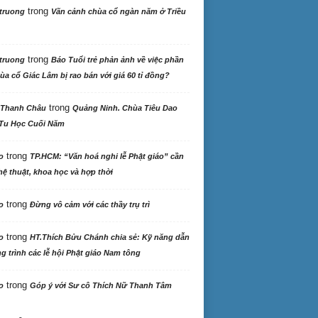
trong
truong
Vãn cảnh chùa cổ ngàn năm ở Triều
trong
truong
Báo Tuổi trẻ phản ảnh về việc phần
ùa cổ Giác Lâm bị rao bán với giá 60 tỉ đồng?
trong
 Thanh Châu
Quảng Ninh. Chùa Tiêu Dao
Tu Học Cuối Năm
trong
o
TP.HCM: “Văn hoá nghi lễ Phật giáo” cần
ệ thuật, khoa học và hợp thời
trong
o
Đừng vô cảm với các thầy trụ trì
trong
o
HT.Thích Bửu Chánh chia sẻ: Kỹ năng dẫn
 trình các lễ hội Phật giáo Nam tông
trong
o
Góp ý với Sư cô Thích Nữ Thanh Tâm