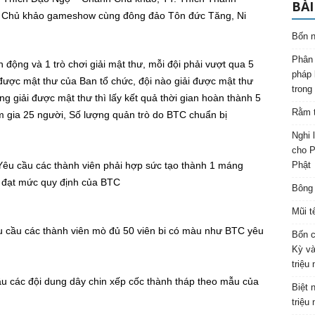
BÀI
 Chủ khảo gameshow cùng đông đảo Tôn đức Tăng, Ni
Bốn n
Phân 
động và 1 trò chơi giải mật thư, mỗi đội phải vượt qua 5
pháp 
được mật thư của Ban tổ chức, đội nào giải được mật thư
trong
g giải được mật thư thì lấy kết quả thời gian hoàn thành 5
Rằm t
m gia 25 người, Số lượng quản trò do BTC chuẩn bị
Nghi 
cho P
Yêu cầu các thành viên phải hợp sức tạo thành 1 máng
Phật
i đạt mức quy định của BTC
Bông 
Mũi t
êu cầu các thành viên mò đủ 50 viên bi có màu như BTC yêu
Bốn c
Kỳ và
triệu
ầu các đội dung dây chin xếp cốc thành tháp theo mẫu của
Biệt 
triệu