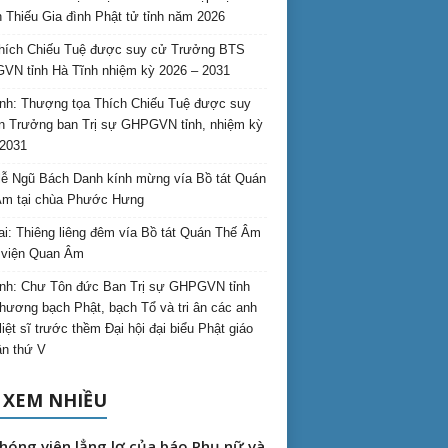
 Thiếu Gia đình Phật tử tỉnh năm 2026
hích Chiếu Tuệ được suy cử Trưởng BTS
N tỉnh Hà Tĩnh nhiệm kỳ 2026 – 2031
nh: Thượng tọa Thích Chiếu Tuệ được suy
n Trưởng ban Trị sự GHPGVN tỉnh, nhiệm kỳ
2031
ễ Ngũ Bách Danh kính mừng vía Bồ tát Quán
Âm tại chùa Phước Hưng
ai: Thiêng liêng đêm vía Bồ tát Quán Thế Âm
i viện Quan Âm
nh: Chư Tôn đức Ban Trị sự GHPGVN tỉnh
hương bạch Phật, bạch Tổ và tri ân các anh
liệt sĩ trước thềm Đại hội đại biểu Phật giáo
lần thứ V
 XEM NHIỀU
hóng viên lẳng lơ của báo Phụ nữ và