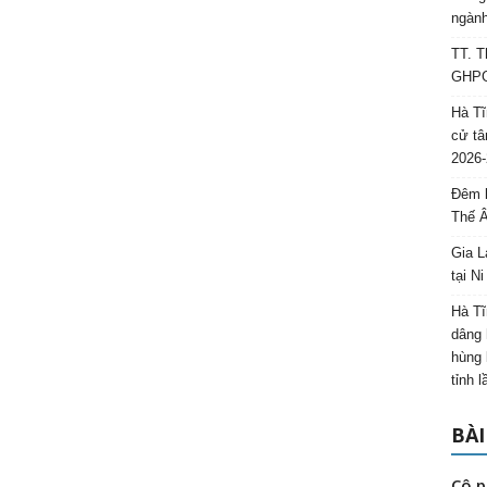
ngành
TT. T
GHPGV
Hà Tĩ
cử tâ
2026-
Đêm l
Thế 
Gia L
tại N
Hà Tĩ
dâng 
hùng 
tỉnh 
BÀI
Cô p