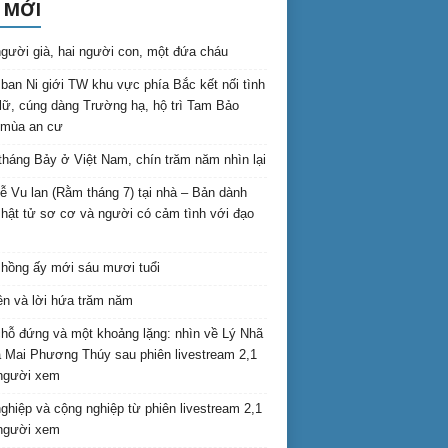
 MỚI
gười già, hai người con, một đứa cháu
ban Ni giới TW khu vực phía Bắc kết nối tình
lữ, cúng dàng Trường hạ, hộ trì Tam Bảo
 mùa an cư
háng Bảy ở Việt Nam, chín trăm năm nhìn lại
lễ Vu lan (Rằm tháng 7) tại nhà – Bản dành
hật tử sơ cơ và người có cảm tình với đạo
hồng ấy mới sáu mươi tuổi
ên và lời hứa trăm năm
hỗ đứng và một khoảng lặng: nhìn về Lý Nhã
 Mai Phương Thúy sau phiên livestream 2,1
 người xem
nghiệp và cộng nghiệp từ phiên livestream 2,1
 người xem