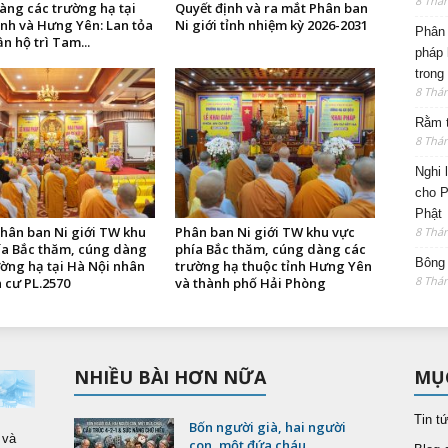
8 Thá
àng các trường hạ tại
Quyết định và ra mắt Phân ban
ình và Hưng Yên: Lan tỏa
Ni giới tỉnh nhiệm kỳ 2026-2031
Phân 
ần hộ trì Tam...
pháp 
trong
8 Thá
Rằm t
8 Thá
Nghi 
cho P
Phật
hân ban Ni giới TW khu
Phân ban Ni giới TW khu vực
8 Thá
ía Bắc thăm, cúng dàng
phía Bắc thăm, cúng dàng các
Bông 
ường hạ tại Hà Nội nhân
trường hạ thuộc tỉnh Hưng Yên
8 Thá
 cư PL.2570
và thành phố Hải Phòng
NHIỀU BÀI HƠN NỮA
MỤ
Tin t
Bốn người già, hai người
 và
con, một đứa cháu