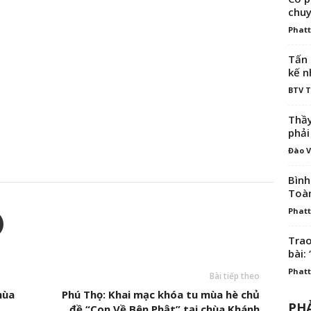
chuy
Phatt
Tấn 
kế n
BTV 
Thầy
phải
Đào V
Bình
Toà
Phatt
Trao
bài: 
Phatt
Bài tiếp theo
mùa
Phú Thọ: Khai mạc khóa tu mùa hè chủ
PHẢ
đề “Con Về Bên Phật” tại chùa Khánh