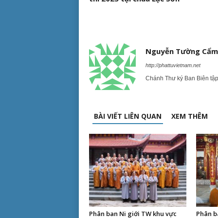
Nguyễn Tường Cẩm
http://phattuvietnam.net
Chánh Thư ký Ban Biên tậ
BÀI VIẾT LIÊN QUAN
XEM THÊM
Phân ban Ni giới TW khu vực
Phân b