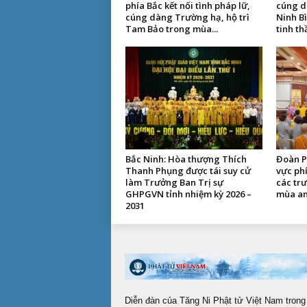
phía Bắc kết nối tình pháp lữ,
cúng d
cúng dàng Trường hạ, hộ trì
Ninh B
Tam Bảo trong mùa...
tinh th
Bắc Ninh: Hòa thượng Thích
Đoàn P
Thanh Phụng được tái suy cử
vực ph
làm Trưởng Ban Trị sự
các tr
GHPGVN tỉnh nhiệm kỳ 2026 –
mùa an
2031
Diễn đàn của Tăng Ni Phật tử Việt Nam trong