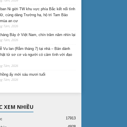
ng Tám, 2026
ban Ni giới TW khu vực phía Bắc kết nối tình
lữ, cúng dàng Trường hạ, hộ trì Tam Bảo
 mùa an cư
ng Tám, 2026
háng Bảy ở Việt Nam, chín trăm năm nhìn lại
ng Tám, 2026
lễ Vu lan (Rằm tháng 7) tại nhà – Bản dành
hật tử sơ cơ và người có cảm tình với đạo
ng Tám, 2026
hồng ấy mới sáu mươi tuổi
ng Tám, 2026
C XEM NHIỀU
17913
ức
4928