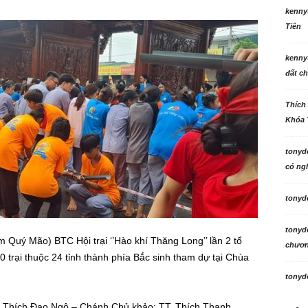
kenny
Tiên
kenny
đất ch
Thích
Khóa 
tonyd
có ngh
tonyd
tonyd
Quý Mão) BTC Hội trại ‘’Hào khí Thăng Long’’ lần 2 tổ
chương
 trại thuộc 24 tỉnh thành phía Bắc sinh tham dự tại Chùa
tonyd
. Thích Đạo Ngộ – Chánh Chủ khảo; TT. Thích Thanh