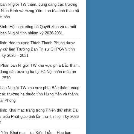
ban Ni giới TW thăm, cúng dàng các trường
i Ninh Bình và Hưng Yên: Lan tỏa tinh thần hộ
am bảo
Bình: Hội nghị công bố Quyết định và ra mắt
ban Ni giới tỉnh nhiệm kỳ 2026-2031
inh: Hòa thượng Thích Thanh Phụng được
uy cử làm Trưởng Ban Trị sự GHPGVN tỉnh
 kỳ 2026 – 2031
Phân ban Ni giới TW khu vực phía Bắc thăm,
dàng các trường hạ tại Hà Nội nhân mùa an
L.2570
ban Ni giới TW khu vực phía Bắc thăm, cúng
các trường hạ thuộc tỉnh Hưng Yên và thành
ải Phòng
inh: Khai mạc trang trọng Phiên thứ nhất Đại
ại biểu Phật giáo tỉnh lần thứ I, nhiệm kỳ 2026
1
Yên: Khai mạc Trại Kiền Trắc – Họp bạn