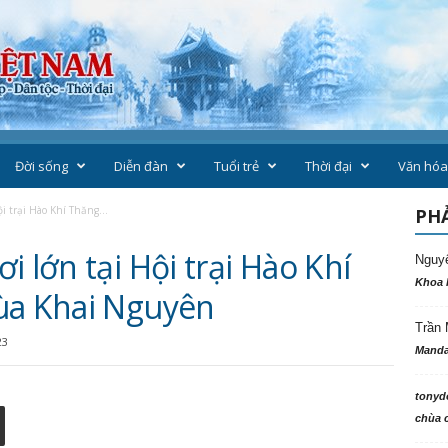
Đời sống
Diễn đàn
Tuổi trẻ
Thời đại
Văn hóa
i trại Hào Khí Thăng...
PHẢ
i lớn tại Hội trại Hào Khí
Nguy
Khoa 
ùa Khai Nguyên
Trần 
23
Manda
tonyd
chùa c