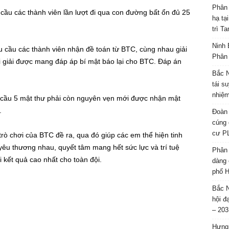
Phân 
cầu các thành viên lần lượt đi qua con đường bất ổn đủ 25
hạ tạ
trì T
Ninh 
u cầu các thành viên nhận đề toán từ BTC, cùng nhau giải
Phân 
hi giải được mang đáp áp bí mật báo lại cho BTC. Đáp án
Bắc N
tái s
nhiệm
êu cầu 5 mật thư phải còn nguyên vẹn mới được nhận mật
.
Đoàn 
cúng 
cư P
 trò chơi của BTC đề ra, qua đó giúp các em thể hiện tinh
 yêu thương nhau, quyết tâm mang hết sức lực và trí tuệ
Phân 
 kết quả cao nhất cho toàn đội.
dàng 
phố H
Bắc N
hội đ
– 203
Hưng 