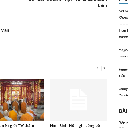
Lâm
Nguy
Khoa 
 Vân
Trần 
Manda
p
tonyd
chùa c
kenny
Tiên
kenny
đất ch
BÀI
Bốn n
an Ni giới TW thăm,
Ninh Bình: Hội nghị công bố