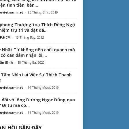
ện tình tiền, bản...
uvietnam.net
-
26 Tháng Chín, 2019
phong Thượng toạ Thích Đồng Ngộ
hiệm trụ trì và đặt đá...
TP.HCM
-
13 Tháng Bảy, 2022
 Nhật Từ không nên chối quanh mà
 có can đảm nhận lỗi,...
ăn Bình
-
18 Tháng Ba, 2020
 Tâm Nhìn Lại Việc Sư Thích Thanh
n
uvietnam.net
-
14 Tháng Mười, 2019
 đổi với ông Dương Ngọc Dũng qua
“ Đi tu mà có...
uvietnam.net
-
15 Tháng Mười, 2019
N HỒI GẦN ĐÂY