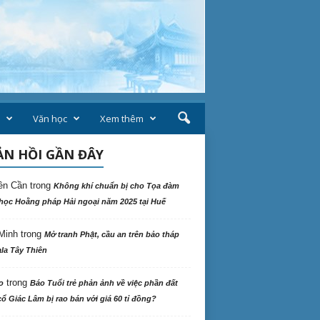
Văn học
Xem thêm
N HỒI GẦN ĐÂY
ên Cần
trong
Không khí chuẩn bị cho Tọa đàm
học Hoằng pháp Hải ngoại năm 2025 tại Huế
Minh
trong
Mở tranh Phật, cầu an trên bảo tháp
la Tây Thiên
trong
o
Báo Tuổi trẻ phản ảnh về việc phần đất
ổ Giác Lâm bị rao bán với giá 60 tỉ đồng?