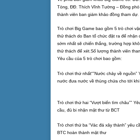
Tòng, ĐĐ. Thích Vĩnh Tường – Đồng phó
thành viên ban giám khảo đồng tham dự.
Trò chơi Big Game bao gồm 5 trò chơi vận 
thử thách do Ban tổ chức đặt ra để nhận 
sớm nhất sẽ chiến thắng, trường hợp khôn
thử thách để xét.Số lượng thành viên tha
Yêu cầu của 5 trò chơi bao gồm:
Trò chơi thứ nhất“”Nước chảy về nguồn” 
nước đưa nước về thùng chứa cho tới kh
Trò chơi thứ hai “Vượt biển tìm châu”” Y
cầu, đủ bi nhận mật thư từ BCT
Trò chơi thứ ba “Vác đá xây thành” yêu c
BTC hoàn thành mật thư