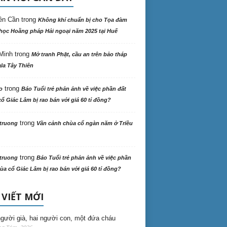
ên Cần
trong
Không khí chuẩn bị cho Tọa đàm
học Hoằng pháp Hải ngoại năm 2025 tại Huế
Minh
trong
Mở tranh Phật, cầu an trên bảo tháp
la Tây Thiên
trong
o
Báo Tuổi trẻ phản ảnh về việc phần đất
ổ Giác Lâm bị rao bán với giá 60 tỉ đồng?
trong
truong
Vãn cảnh chùa cổ ngàn năm ở Triều
trong
truong
Báo Tuổi trẻ phản ảnh về việc phần
ùa cổ Giác Lâm bị rao bán với giá 60 tỉ đồng?
 VIẾT MỚI
gười già, hai người con, một đứa cháu