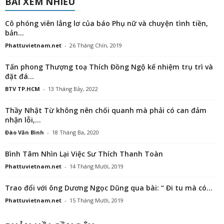
BÀI XEM NHIỀU
Cô phóng viên lẳng lơ của báo Phụ nữ và chuyện tình tiền,
bản...
Phattuvietnam.net
-
26 Tháng Chín, 2019
Tấn phong Thượng toạ Thích Đồng Ngộ kế nhiệm trụ trì và
đặt đá...
BTV TP.HCM
-
13 Tháng Bảy, 2022
Thầy Nhật Từ không nên chối quanh mà phải có can đảm
nhận lỗi,...
Đào Văn Bình
-
18 Tháng Ba, 2020
Bình Tâm Nhìn Lại Việc Sư Thích Thanh Toàn
Phattuvietnam.net
-
14 Tháng Mười, 2019
Trao đổi với ông Dương Ngọc Dũng qua bài: “ Đi tu mà có...
Phattuvietnam.net
-
15 Tháng Mười, 2019