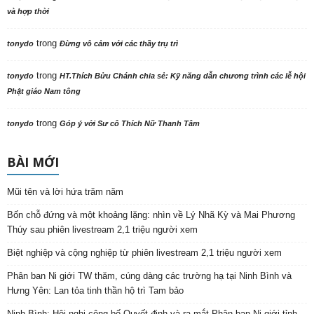
và hợp thời
trong
tonydo
Đừng vô cảm với các thầy trụ trì
trong
tonydo
HT.Thích Bửu Chánh chia sẻ: Kỹ năng dẫn chương trình các lễ hội
Phật giáo Nam tông
trong
tonydo
Góp ý với Sư cô Thích Nữ Thanh Tâm
BÀI MỚI
Mũi tên và lời hứa trăm năm
Bốn chỗ đứng và một khoảng lặng: nhìn về Lý Nhã Kỳ và Mai Phương
Thúy sau phiên livestream 2,1 triệu người xem
Biệt nghiệp và cộng nghiệp từ phiên livestream 2,1 triệu người xem
Phân ban Ni giới TW thăm, cúng dàng các trường hạ tại Ninh Bình và
Hưng Yên: Lan tỏa tinh thần hộ trì Tam bảo
Ninh Bình: Hội nghị công bố Quyết định và ra mắt Phân ban Ni giới tỉnh