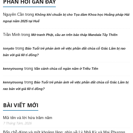
PHẢN HỒI GẦN ĐÂY
Nguyên Cần
trong
Không khí chuẩn bị cho Tọa đàm Khoa học Hoằng pháp Hải
ngoại năm 2025 tại Huế
Trần Minh
trong
Mở tranh Phật, cầu an trên bảo tháp Mandala Tây Thiên
trong
tonydo
Báo Tuổi trẻ phản ảnh về việc phần đất chùa cổ Giác Lâm bị rao
bán với giá 60 tỉ đồng?
trong
kennytruong
Vãn cảnh chùa cổ ngàn năm ở Triều Tiên
trong
kennytruong
Báo Tuổi trẻ phản ảnh về việc phần đất chùa cổ Giác Lâm bị
rao bán với giá 60 tỉ đồng?
BÀI VIẾT MỚI
Mũi tên và lời hứa trăm năm
7 Tháng Tám, 2026
Bốn chỗ đứng và một khoảng lặng: nhìn về Lý Nhã Kỳ và Mai Phương