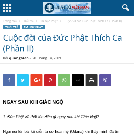
Trang chủ
Tuổi trẻ
Em học Phật
Cuộc đời của Đức Phật Thích Ca (Phần II)
TUỔI TRẺ
EM HỌC PHẬT
Cuộc đời của Đức Phật Thích Ca
(Phần II)
Bởi
quanghien
-
28 Tháng Tư, 2009
NGAY SAU KHI GIÁC NGỘ
1. Đức Phật đã thốt lên điều gì ngay sau khi Giác Ngộ?
Ngài nói lên bài kệ diễn tả sự hoan hỷ (Udana) khi thấy mình đã tìm