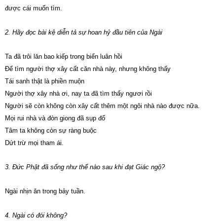
được cái muốn tìm.
2. Hãy đọc bài kệ diễn tả sự hoan hỷ đầu tiên của Ngài
Ta đã trôi lăn bao kiếp trong biển luân hồi
Để tìm người thợ xây cất căn nhà này, nhưng không thấy
Tái sanh thật là phiền muộn
Người thợ xây nhà ơi, nay ta đã tìm thấy ngươi rồi
Người sẽ còn không còn xây cất thêm một ngôi nhà nào được nữa.
Mọi rui nhà và đòn giong đã sụp đổ
Tâm ta không còn sự ràng buộc
Dứt trừ mọi tham ái.
3. Đức Phật đã sống như thế nào sau khi đạt Giác ngộ?
Ngài nhịn ăn trong bảy tuần.
4. Ngài có đói không?