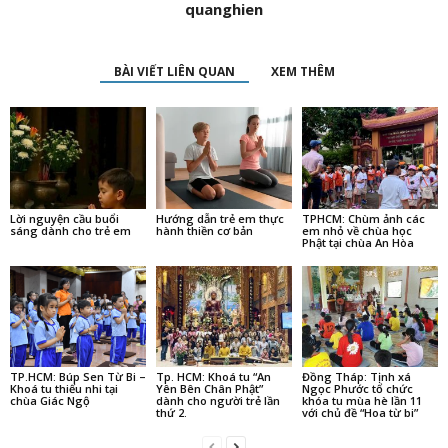
quanghien
BÀI VIẾT LIÊN QUAN
XEM THÊM
Lời nguyện cầu buổi
Hướng dẫn trẻ em thực
TPHCM: Chùm ảnh các
sáng dành cho trẻ em
hành thiền cơ bản
em nhỏ về chùa học
Phật tại chùa An Hòa
TP.HCM: Búp Sen Từ Bi –
Tp. HCM: Khoá tu “An
Đồng Tháp: Tịnh xá
Khoá tu thiếu nhi tại
Yên Bên Chân Phật”
Ngọc Phước tổ chức
chùa Giác Ngộ
dành cho người trẻ lần
khóa tu mùa hè lần 11
thứ 2.
với chủ đề “Hoa từ bi”