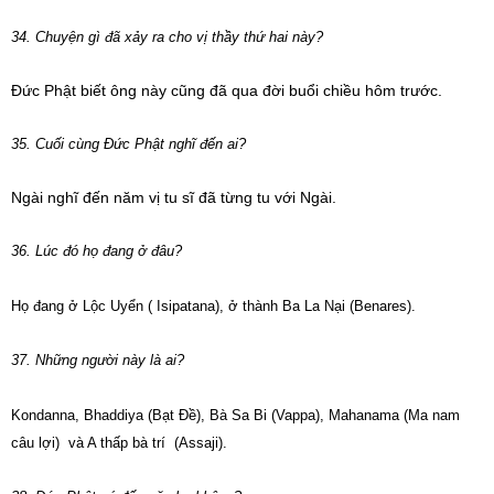
34. Chuyện gì đã xảy ra cho vị thầy thứ hai này?
Đức Phật biết ông này cũng đã qua đời buổi chiều hôm trước.
35. Cuối cùng Đức Phật nghĩ đến ai?
Ngài nghĩ đến năm vị tu sĩ đã từng tu với Ngài.
36. Lúc đó họ đang ở đâu?
Họ đang ở Lộc Uyển ( Isipatana), ở thành Ba La Nại (Benares).
37. Những người này là ai?
Kondanna, Bhaddiya (Bạt Đề), Bà Sa Bi (Vappa), Mahanama (Ma nam
câu lợi) và A thấp bà trí (Assaji).