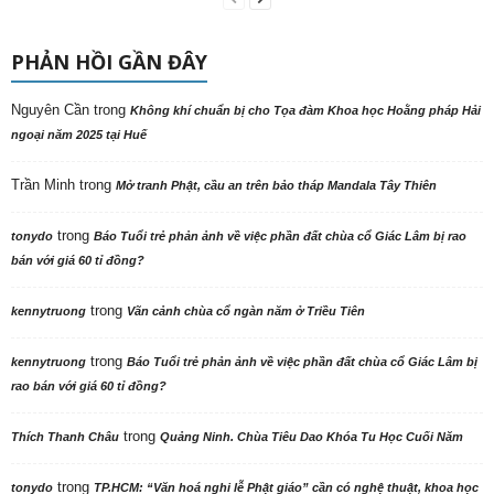
PHẢN HỒI GẦN ĐÂY
Nguyên Cần
trong
Không khí chuẩn bị cho Tọa đàm Khoa học Hoằng pháp Hải
ngoại năm 2025 tại Huế
Trần Minh
trong
Mở tranh Phật, cầu an trên bảo tháp Mandala Tây Thiên
trong
tonydo
Báo Tuổi trẻ phản ảnh về việc phần đất chùa cổ Giác Lâm bị rao
bán với giá 60 tỉ đồng?
trong
kennytruong
Vãn cảnh chùa cổ ngàn năm ở Triều Tiên
trong
kennytruong
Báo Tuổi trẻ phản ảnh về việc phần đất chùa cổ Giác Lâm bị
rao bán với giá 60 tỉ đồng?
trong
Thích Thanh Châu
Quảng Ninh. Chùa Tiêu Dao Khóa Tu Học Cuối Năm
trong
tonydo
TP.HCM: “Văn hoá nghi lễ Phật giáo” cần có nghệ thuật, khoa học