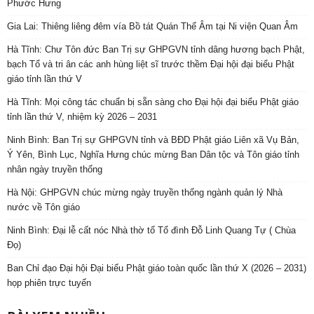
Phước Hưng
Gia Lai: Thiêng liêng đêm vía Bồ tát Quán Thế Âm tại Ni viện Quan Âm
Hà Tĩnh: Chư Tôn đức Ban Trị sự GHPGVN tỉnh dâng hương bạch Phật,
bạch Tổ và tri ân các anh hùng liệt sĩ trước thềm Đại hội đại biểu Phật
giáo tỉnh lần thứ V
Hà Tĩnh: Mọi công tác chuẩn bị sẵn sàng cho Đại hội đại biểu Phật giáo
tỉnh lần thứ V, nhiệm kỳ 2026 – 2031
Ninh Bình: Ban Trị sự GHPGVN tỉnh và BĐD Phật giáo Liên xã Vụ Bản,
Ý Yên, Bình Lục, Nghĩa Hưng chúc mừng Ban Dân tộc và Tôn giáo tỉnh
nhân ngày truyền thống
Hà Nội: GHPGVN chúc mừng ngày truyền thống ngành quản lý Nhà
nước về Tôn giáo
Ninh Bình: Đại lễ cất nóc Nhà thờ tổ Tổ đình Đỗ Linh Quang Tự ( Chùa
Đọ)
Ban Chỉ đạo Đại hội Đại biểu Phật giáo toàn quốc lần thứ X (2026 – 2031)
họp phiên trực tuyến