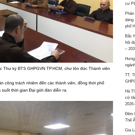
cư P
Phân 
dàng 
phố H
Bắc N
hội đ
– 203
Hưng 
ngành
 đức Thư ký BTS GHPGVN TP.HCM, chư tôn đức Thành viên
TT. T
GHPGV
ân công trách nhiệm đến các thành viên, đồng thời phổ
 suốt thời gian Đại giới đàn diễn ra.
Hà Tĩ
cử tâ
2026-
Đêm l
Thế 
Gia L