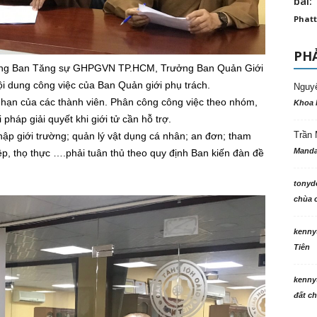
bài: 
Phatt
PHẢ
ởng Ban Tăng sự GHPGVN TP.HCM, Trưởng Ban Quản Giới
i dung công việc của Ban Quản giới phụ trách.
Nguy
hạn của các thành viên. Phân công công việc theo nhóm,
Khoa 
 pháp giải quyết khi giới tử cần hỗ trợ.
Trần 
hập giới trường; quản lý vật dụng cá nhân; an đơn; tham
Manda
ệp, thọ thực ….phải tuân thủ theo quy định Ban kiến đàn đề
tonyd
chùa c
kenny
Tiên
kenny
đất ch