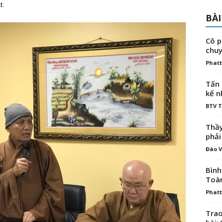
t.
BÀI
Cô p
chuy
Phatt
Tấn 
kế n
BTV 
Thầy
phải
Đào V
Bình
Toà
Phatt
Trao