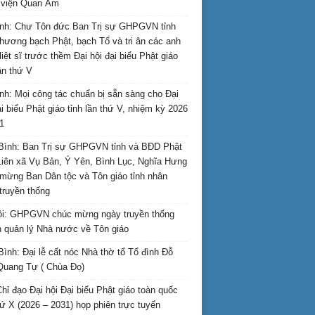
i viện Quan Âm
nh: Chư Tôn đức Ban Trị sự GHPGVN tỉnh
hương bạch Phật, bạch Tổ và tri ân các anh
liệt sĩ trước thềm Đại hội đại biểu Phật giáo
lần thứ V
nh: Mọi công tác chuẩn bị sẵn sàng cho Đại
ại biểu Phật giáo tỉnh lần thứ V, nhiệm kỳ 2026
1
Bình: Ban Trị sự GHPGVN tỉnh và BĐD Phật
Liên xã Vụ Bản, Ý Yên, Bình Lục, Nghĩa Hưng
mừng Ban Dân tộc và Tôn giáo tỉnh nhân
truyền thống
i: GHPGVN chúc mừng ngày truyền thống
 quản lý Nhà nước về Tôn giáo
Bình: Đại lễ cất nóc Nhà thờ tổ Tổ đình Đỗ
Quang Tự ( Chùa Đọ)
hỉ đạo Đại hội Đại biểu Phật giáo toàn quốc
hứ X (2026 – 2031) họp phiên trực tuyến