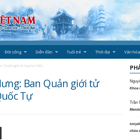
Đời sống
Diễn đàn
Tuổi trẻ
Thời đại
Văn hóa
 Quản giới tử họp tại Việt...
PHẢ
Hưng: Ban Quản giới tử
Nguy
Khoa 
Quốc Tự
Trần 
Manda
tonyd
chùa c