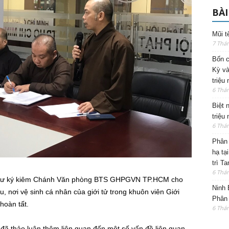
BÀI
Mũi t
7 Thá
Bốn c
Kỳ và
triệu
6 Thá
Biệt 
triệu
6 Thá
Phân 
hạ tạ
trì T
6 Thá
Thư ký kiêm Chánh Văn phòng BTS GHPGVN TP.HCM cho
Ninh 
êu, nơi vệ sinh cá nhân của giới tử trong khuôn viên Giới
Phân 
hoàn tất.
6 Thá
đã thảo luận thêm liên quan đến một số vấn đề liên quan