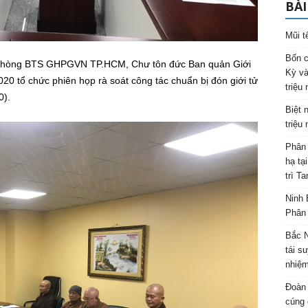
BÀI
Mũi t
Bốn c
n phòng BTS GHPGVN TP.HCM, Chư tôn đức Ban quản Giới
Kỳ và
0 tổ chức phiên họp rà soát công tác chuẩn bị đón giới tử
triệu
0).
Biệt 
triệu
Phân 
hạ tạ
trì T
Ninh 
Phân 
Bắc N
tái s
nhiệm
Đoàn 
cúng 