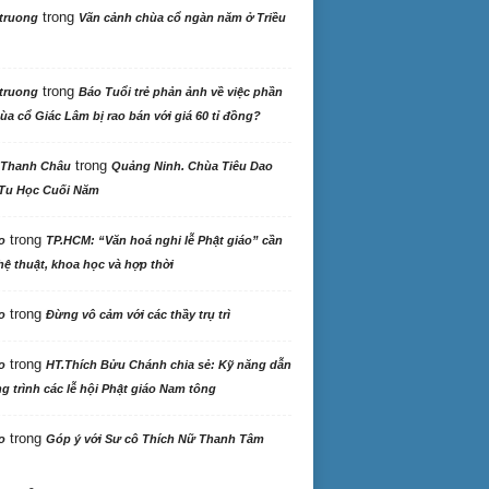
trong
truong
Vãn cảnh chùa cổ ngàn năm ở Triều
trong
truong
Báo Tuổi trẻ phản ảnh về việc phần
ùa cổ Giác Lâm bị rao bán với giá 60 tỉ đồng?
trong
 Thanh Châu
Quảng Ninh. Chùa Tiêu Dao
Tu Học Cuối Năm
trong
o
TP.HCM: “Văn hoá nghi lễ Phật giáo” cần
ệ thuật, khoa học và hợp thời
trong
o
Đừng vô cảm với các thầy trụ trì
trong
o
HT.Thích Bửu Chánh chia sẻ: Kỹ năng dẫn
 trình các lễ hội Phật giáo Nam tông
trong
o
Góp ý với Sư cô Thích Nữ Thanh Tâm