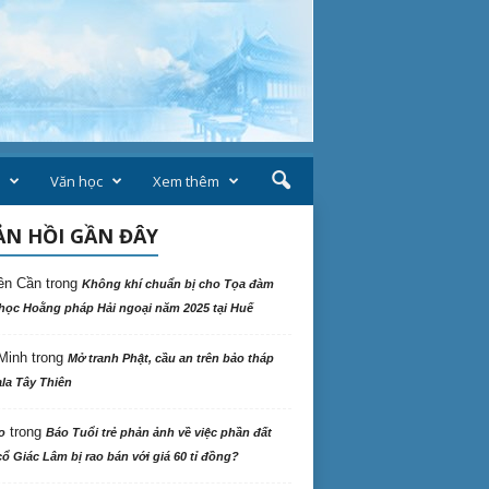
Văn học
Xem thêm
N HỒI GẦN ĐÂY
ên Cần
trong
Không khí chuẩn bị cho Tọa đàm
học Hoằng pháp Hải ngoại năm 2025 tại Huế
Minh
trong
Mở tranh Phật, cầu an trên bảo tháp
la Tây Thiên
trong
o
Báo Tuổi trẻ phản ảnh về việc phần đất
ổ Giác Lâm bị rao bán với giá 60 tỉ đồng?