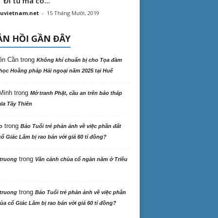
“ Đi tu mà có...
uvietnam.net
-
15 Tháng Mười, 2019
N HỒI GẦN ĐÂY
ên Cần
trong
Không khí chuẩn bị cho Tọa đàm
học Hoằng pháp Hải ngoại năm 2025 tại Huế
Minh
trong
Mở tranh Phật, cầu an trên bảo tháp
la Tây Thiên
trong
o
Báo Tuổi trẻ phản ảnh về việc phần đất
ổ Giác Lâm bị rao bán với giá 60 tỉ đồng?
trong
truong
Vãn cảnh chùa cổ ngàn năm ở Triều
trong
truong
Báo Tuổi trẻ phản ảnh về việc phần
ùa cổ Giác Lâm bị rao bán với giá 60 tỉ đồng?