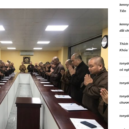
kenny
Tiên
kenny
đất ch
Thích
Khóa 
tonyd
có ngh
tonyd
tonyd
chương
tonyd