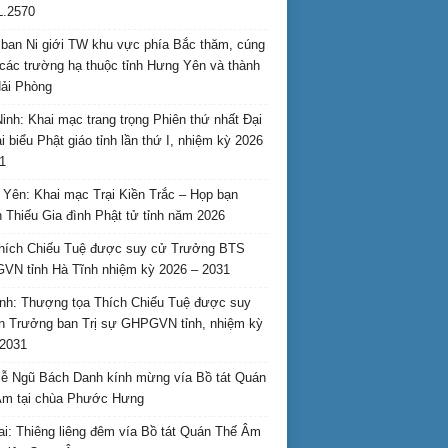
L.2570
ban Ni giới TW khu vực phía Bắc thăm, cúng
các trường hạ thuộc tỉnh Hưng Yên và thành
ải Phòng
inh: Khai mạc trang trọng Phiên thứ nhất Đại
ại biểu Phật giáo tỉnh lần thứ I, nhiệm kỳ 2026
1
Yên: Khai mạc Trại Kiền Trắc – Họp bạn
 Thiếu Gia đình Phật tử tỉnh năm 2026
hích Chiếu Tuệ được suy cử Trưởng BTS
N tỉnh Hà Tĩnh nhiệm kỳ 2026 – 2031
nh: Thượng tọa Thích Chiếu Tuệ được suy
n Trưởng ban Trị sự GHPGVN tỉnh, nhiệm kỳ
2031
ễ Ngũ Bách Danh kính mừng vía Bồ tát Quán
Âm tại chùa Phước Hưng
ai: Thiêng liêng đêm vía Bồ tát Quán Thế Âm