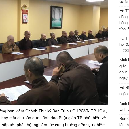
tại N
Hà Tĩ
dâng 
hùng 
tỉnh 
Hà Tĩ
hội đ
– 203
Ninh 
giáo 
chúc 
ngày 
Hà Nộ
ngành
Ninh 
Linh 
ưởng ban kiêm Chánh Thư ký Ban Trị sự GHPGVN TP.HCM,
hay mặt chư tôn đức Lãnh đạo Phật giáo TP phát biểu về
Ban C
ử sắp tới, phải thật nghiêm túc cùng hướng đến sự nghiêm
lần t