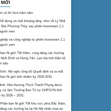
 MỚI
ên và lời hứa trăm năm
hỗ đứng và một khoảng lặng: nhìn về Lý Nhã
 Mai Phương Thúy sau phiên livestream 2,1
 người xem
nghiệp và cộng nghiệp từ phiên livestream 2,1
 người xem
ban Ni giới TW thăm, cúng dàng các trường
i Ninh Bình và Hưng Yên: Lan tỏa tinh thần hộ
am bảo
Bình: Hội nghị công bố Quyết định và ra mắt
ban Ni giới tỉnh nhiệm kỳ 2026-2031
inh: Hòa thượng Thích Thanh Phụng được
uy cử làm Trưởng Ban Trị sự GHPGVN tỉnh
 kỳ 2026 – 2031
Phân ban Ni giới TW khu vực phía Bắc thăm,
dàng các trường hạ tại Hà Nội nhân mùa an