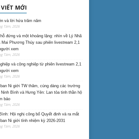
 VIẾT MỚI
ên và lời hứa trăm năm
ng Tám, 2026
hỗ đứng và một khoảng lặng: nhìn về Lý Nhã
 Mai Phương Thúy sau phiên livestream 2,1
 người xem
ng Tám, 2026
nghiệp và cộng nghiệp từ phiên livestream 2,1
 người xem
ng Tám, 2026
ban Ni giới TW thăm, cúng dàng các trường
i Ninh Bình và Hưng Yên: Lan tỏa tinh thần hộ
am bảo
ng Tám, 2026
Bình: Hội nghị công bố Quyết định và ra mắt
ban Ni giới tỉnh nhiệm kỳ 2026-2031
ng Tám, 2026