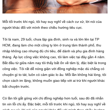
Mỗi tối trước khi ngủ, tôi hay suy nghĩ về cách cư xử, lời nói của
người khác đối với mình theo chiều hướng tiêu cực.
Tôi là nam, 29 tuổi, chưa lập gia đình, sinh ra và lớn lên tại TP
HCM, đang làm cho một công ty lớn ở trung tâm thành phố, thu
nhập không cao nhưng đủ chi tiêu, để dành và phụ gia đình hàng
tháng. Áp lực công việc không cao, tôi làm việc tại đây gần 4 năm.
Bắt đầu từ giữa năm nay tôi thấy bất ổn về tâm lý, đặc biệt là trong
công việc. Tôi rất dễ nóng giận với đồng nghiệp mặc dù chẳng có
chuyện gì to tát, luôn có cảm giác lo âu. Mỗi lần không hài lòng, tôi
chọn cách im lặng, không muốn giao tiếp với ai trừ khi người khác
bắt chuyện trước.
Có lần tôi gắt gỏng với chị đồng nghiệp hơn tuổi, sau đó đã nhắn
tin xin lỗi chị ấy. Đặc biệt, mỗi tối trước khi ngủ, tôi hay suy nghĩ về