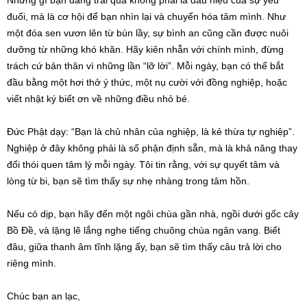
Những gì bạn đang trải qua không phải là dấu hiệu của sự yếu
đuối, mà là cơ hội để bạn nhìn lại và chuyển hóa tâm mình. Như
một đóa sen vươn lên từ bùn lầy, sự bình an cũng cần được nuôi
dưỡng từ những khó khăn. Hãy kiên nhẫn với chính mình, đừng
trách cứ bản thân vì những lần “lỡ lời”. Mỗi ngày, bạn có thể bắt
đầu bằng một hơi thở ý thức, một nụ cười với đồng nghiệp, hoặc
viết nhật ký biết ơn về những điều nhỏ bé.
Đức Phật dạy: “Bạn là chủ nhân của nghiệp, là kẻ thừa tự nghiệp”.
Nghiệp ở đây không phải là số phận định sẵn, mà là khả năng thay
đổi thói quen tâm lý mỗi ngày. Tôi tin rằng, với sự quyết tâm và
lòng từ bi, bạn sẽ tìm thấy sự nhẹ nhàng trong tâm hồn.
Nếu có dịp, bạn hãy đến một ngôi chùa gần nhà, ngồi dưới gốc cây
Bồ Đề, và lặng lẽ lắng nghe tiếng chuông chùa ngân vang. Biết
đâu, giữa thanh âm tĩnh lặng ấy, bạn sẽ tìm thấy câu trả lời cho
riêng mình.
Chúc bạn an lạc,