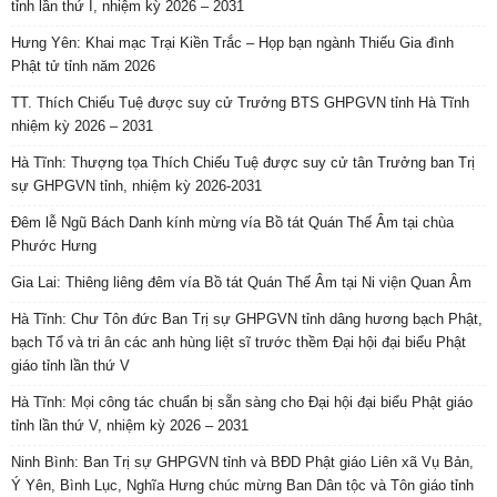
tỉnh lần thứ I, nhiệm kỳ 2026 – 2031
Hưng Yên: Khai mạc Trại Kiền Trắc – Họp bạn ngành Thiếu Gia đình
Phật tử tỉnh năm 2026
TT. Thích Chiếu Tuệ được suy cử Trưởng BTS GHPGVN tỉnh Hà Tĩnh
nhiệm kỳ 2026 – 2031
Hà Tĩnh: Thượng tọa Thích Chiếu Tuệ được suy cử tân Trưởng ban Trị
sự GHPGVN tỉnh, nhiệm kỳ 2026-2031
Đêm lễ Ngũ Bách Danh kính mừng vía Bồ tát Quán Thế Âm tại chùa
Phước Hưng
Gia Lai: Thiêng liêng đêm vía Bồ tát Quán Thế Âm tại Ni viện Quan Âm
Hà Tĩnh: Chư Tôn đức Ban Trị sự GHPGVN tỉnh dâng hương bạch Phật,
bạch Tổ và tri ân các anh hùng liệt sĩ trước thềm Đại hội đại biểu Phật
giáo tỉnh lần thứ V
Hà Tĩnh: Mọi công tác chuẩn bị sẵn sàng cho Đại hội đại biểu Phật giáo
tỉnh lần thứ V, nhiệm kỳ 2026 – 2031
Ninh Bình: Ban Trị sự GHPGVN tỉnh và BĐD Phật giáo Liên xã Vụ Bản,
Ý Yên, Bình Lục, Nghĩa Hưng chúc mừng Ban Dân tộc và Tôn giáo tỉnh