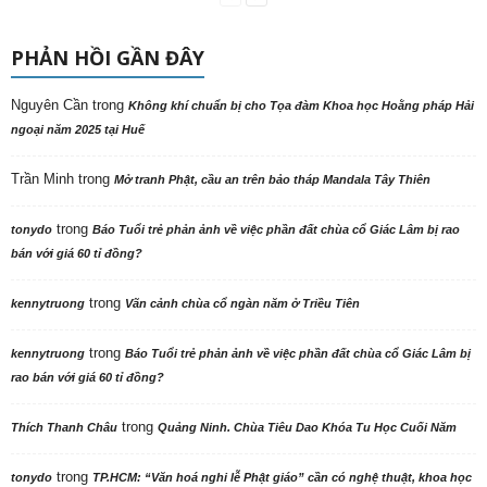
PHẢN HỒI GẦN ĐÂY
Nguyên Cần
trong
Không khí chuẩn bị cho Tọa đàm Khoa học Hoằng pháp Hải
ngoại năm 2025 tại Huế
Trần Minh
trong
Mở tranh Phật, cầu an trên bảo tháp Mandala Tây Thiên
trong
tonydo
Báo Tuổi trẻ phản ảnh về việc phần đất chùa cổ Giác Lâm bị rao
bán với giá 60 tỉ đồng?
trong
kennytruong
Vãn cảnh chùa cổ ngàn năm ở Triều Tiên
trong
kennytruong
Báo Tuổi trẻ phản ảnh về việc phần đất chùa cổ Giác Lâm bị
rao bán với giá 60 tỉ đồng?
trong
Thích Thanh Châu
Quảng Ninh. Chùa Tiêu Dao Khóa Tu Học Cuối Năm
trong
tonydo
TP.HCM: “Văn hoá nghi lễ Phật giáo” cần có nghệ thuật, khoa học