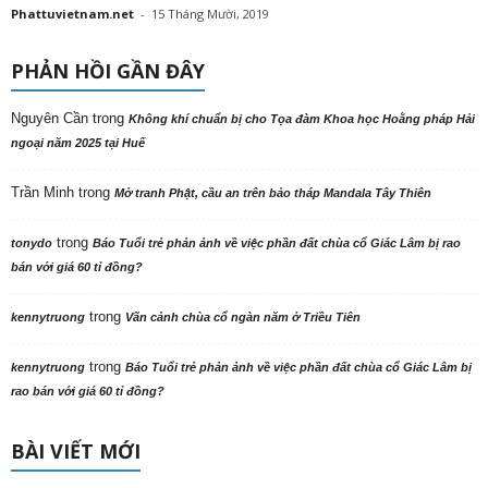
Phattuvietnam.net
-
15 Tháng Mười, 2019
PHẢN HỒI GẦN ĐÂY
Nguyên Cần
trong
Không khí chuẩn bị cho Tọa đàm Khoa học Hoằng pháp Hải
ngoại năm 2025 tại Huế
Trần Minh
trong
Mở tranh Phật, cầu an trên bảo tháp Mandala Tây Thiên
trong
tonydo
Báo Tuổi trẻ phản ảnh về việc phần đất chùa cổ Giác Lâm bị rao
bán với giá 60 tỉ đồng?
trong
kennytruong
Vãn cảnh chùa cổ ngàn năm ở Triều Tiên
trong
kennytruong
Báo Tuổi trẻ phản ảnh về việc phần đất chùa cổ Giác Lâm bị
rao bán với giá 60 tỉ đồng?
BÀI VIẾT MỚI