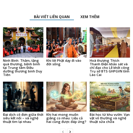
BÀI VIẾT LIÊN QUAN
XEM THÊM
Ninh Bình: Thăm, tặng
Khi lời Phật dạy đi vào
Hoà thượng Thích
quà thương, bệnh binh
đời sống
Thanh Điện khảo sát và
tại Trung tâm Điều
chỉ đạo cho Lễ khởi công
dưỡng thương binh Duy
Trụ sở BTS GHPGVN tỉnh
Tiên
Lào Cai
Đại dịch cô đơn giữa thời
Khi hai mong muốn
Bài học từ khu vườn: Vạn
siêu kết nối – và nghệ
giằng co nhau: Liệu cả
vật vô thường và nghệ
thuật tìm lại nhau
hai cùng được đáp ứng?
thuật sửa chữa