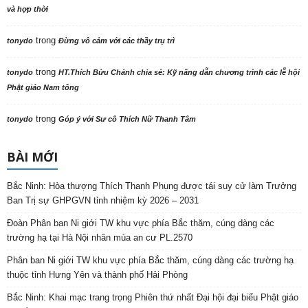
và hợp thời
trong
tonydo
Đừng vô cảm với các thầy trụ trì
trong
tonydo
HT.Thích Bửu Chánh chia sẻ: Kỹ năng dẫn chương trình các lễ hội
Phật giáo Nam tông
trong
tonydo
Góp ý với Sư cô Thích Nữ Thanh Tâm
BÀI MỚI
Bắc Ninh: Hòa thượng Thích Thanh Phụng được tái suy cử làm Trưởng
Ban Trị sự GHPGVN tỉnh nhiệm kỳ 2026 – 2031
Đoàn Phân ban Ni giới TW khu vực phía Bắc thăm, cúng dàng các
trường hạ tại Hà Nội nhân mùa an cư PL.2570
Phân ban Ni giới TW khu vực phía Bắc thăm, cúng dàng các trường hạ
thuộc tỉnh Hưng Yên và thành phố Hải Phòng
Bắc Ninh: Khai mạc trang trọng Phiên thứ nhất Đại hội đại biểu Phật giáo