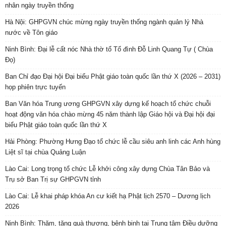
nhân ngày truyền thống
Hà Nội: GHPGVN chúc mừng ngày truyền thống ngành quản lý Nhà
nước về Tôn giáo
Ninh Bình: Đại lễ cất nóc Nhà thờ tổ Tổ đình Đỗ Linh Quang Tự ( Chùa
Đọ)
Ban Chỉ đạo Đại hội Đại biểu Phật giáo toàn quốc lần thứ X (2026 – 2031)
họp phiên trực tuyến
Ban Văn hóa Trung ương GHPGVN xây dựng kế hoạch tổ chức chuỗi
hoạt động văn hóa chào mừng 45 năm thành lập Giáo hội và Đại hội đại
biểu Phật giáo toàn quốc lần thứ X
Hải Phòng: Phường Hưng Đạo tổ chức lễ cầu siêu anh linh các Anh hùng
Liệt sĩ tại chùa Quảng Luận
Lào Cai: Long trọng tổ chức Lễ khởi công xây dựng Chùa Tân Bảo và
Trụ sở Ban Trị sự GHPGVN tỉnh
Lào Cai: Lễ khai pháp khóa An cư kiết hạ Phật lịch 2570 – Dương lịch
2026
Ninh Bình: Thăm, tặng quà thương, bệnh binh tại Trung tâm Điều dưỡng