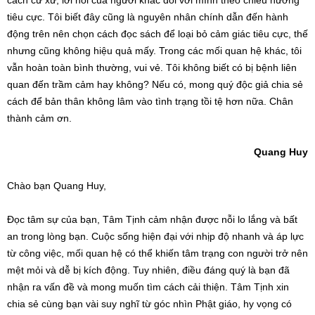
cách cư xử, lời nói của người khác đối với mình theo chiều hướng
tiêu cực. Tôi biết đây cũng là nguyên nhân chính dẫn đến hành
động trên nên chọn cách đọc sách để loại bỏ cảm giác tiêu cực, thế
nhưng cũng không hiệu quả mấy. Trong các mối quan hệ khác, tôi
vẫn hoàn toàn bình thường, vui vẻ. Tôi không biết có bị bệnh liên
quan đến trầm cảm hay không? Nếu có, mong quý độc giả chia sẻ
cách để bản thân không lâm vào tình trạng tồi tệ hơn nữa. Chân
thành cảm ơn.
Quang Huy
Chào bạn Quang Huy,
Đọc tâm sự của bạn, Tâm Tịnh cảm nhận được nỗi lo lắng và bất
an trong lòng bạn. Cuộc sống hiện đại với nhịp độ nhanh và áp lực
từ công việc, mối quan hệ có thể khiến tâm trạng con người trở nên
mệt mỏi và dễ bị kích động. Tuy nhiên, điều đáng quý là bạn đã
nhận ra vấn đề và mong muốn tìm cách cải thiện. Tâm Tịnh xin
chia sẻ cùng bạn vài suy nghĩ từ góc nhìn Phật giáo, hy vọng có