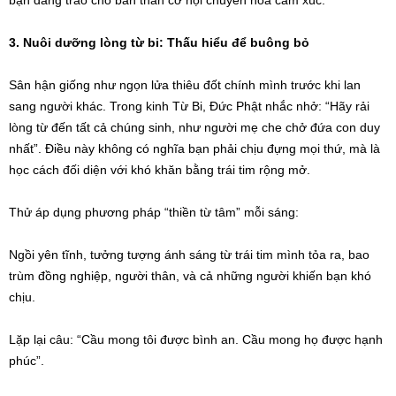
bạn đang trao cho bản thân cơ hội chuyển hóa cảm xúc.
3. Nuôi dưỡng lòng từ bi: Thấu hiểu để buông bỏ
Sân hận giống như ngọn lửa thiêu đốt chính mình trước khi lan
sang người khác. Trong kinh Từ Bi, Đức Phật nhắc nhở: “Hãy rải
lòng từ đến tất cả chúng sinh, như người mẹ che chở đứa con duy
nhất”. Điều này không có nghĩa bạn phải chịu đựng mọi thứ, mà là
học cách đối diện với khó khăn bằng trái tim rộng mở.
Thử áp dụng phương pháp “thiền từ tâm” mỗi sáng:
Ngồi yên tĩnh, tưởng tượng ánh sáng từ trái tim mình tỏa ra, bao
trùm đồng nghiệp, người thân, và cả những người khiến bạn khó
chịu.
Lặp lại câu: “Cầu mong tôi được bình an. Cầu mong họ được hạnh
phúc”.