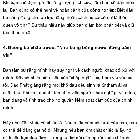
Khi bạn chủ động gửi đi năng lượng tích cực, tâm bạn sẽ dần mềm
lại. Bạn cũng có thể nghĩ về hoàn cảnh của đồng nghiệp: Biết đâu
họ cũng đang chịu áp lực riêng, hoặc cách họ cư xử chỉ là thói
quen vô tình? Sự thấu hiểu này giúp bạn giảm bớt phán xét và giữ
tâm thản nhiên.
4. Buông bỏ chấp trước: “Như bong bóng nước, đừng bám
víu”
Bạn tâm sự rằng mình hay suy nghĩ về cách người khác đối xử với
mình. Đây chính là biểu hiện của “chấp ngã” – sự bám víu vào cái
tôi. Đạo Phật giảng rằng mọi khổ đau đều sinh ra từ tham ái và
chấp thủ. Khi bạn quá để tâm đến việc người khác nghĩ gì về mình,
bạn đang vô tình trao cho họ quyền kiểm soát cảm xúc của chính
mình.
Hãy nhớ đến ví dụ về chiếc lá: Nếu ai đó ném chiếc lá vào bạn, bạn
có thể dễ dàng gạt nó đi. Nhưng nếu bạn ôm chặt chiếc lá ấy, nó
sẽ khiến bạn đau đớn. Tương tự, lời nói của người khác chỉ ảnh