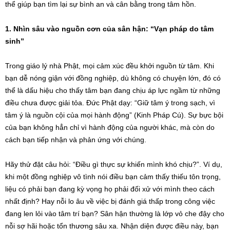
thể giúp bạn tìm lại sự bình an và cân bằng trong tâm hồn.
1. Nhìn sâu vào nguồn cơn của sân hận: “Vạn pháp do tâm
sinh”
Trong giáo lý nhà Phật, mọi cảm xúc đều khởi nguồn từ tâm. Khi
bạn dễ nóng giận với đồng nghiệp, dù không có chuyện lớn, đó có
thể là dấu hiệu cho thấy tâm bạn đang chịu áp lực ngầm từ những
điều chưa được giải tỏa. Đức Phật dạy: “Giữ tâm ý trong sạch, vì
tâm ý là nguồn cội của mọi hành động” (Kinh Pháp Cú). Sự bực bội
của bạn không hẳn chỉ vì hành động của người khác, mà còn do
cách bạn tiếp nhận và phản ứng với chúng.
Hãy thử đặt câu hỏi: “Điều gì thực sự khiến mình khó chịu?”. Ví dụ,
khi một đồng nghiệp vô tình nói điều bạn cảm thấy thiếu tôn trọng,
liệu có phải bạn đang kỳ vọng họ phải đối xử với mình theo cách
nhất định? Hay nỗi lo âu về việc bị đánh giá thấp trong công việc
đang len lỏi vào tâm trí bạn? Sân hận thường là lớp vỏ che đậy cho
nỗi sợ hãi hoặc tổn thương sâu xa. Nhận diện được điều này, bạn