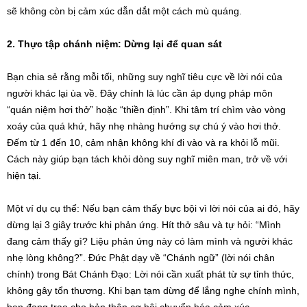
sẽ không còn bị cảm xúc dẫn dắt một cách mù quáng.
2. Thực tập chánh niệm: Dừng lại để quan sát
Bạn chia sẻ rằng mỗi tối, những suy nghĩ tiêu cực về lời nói của
người khác lại ùa về. Đây chính là lúc cần áp dụng pháp môn
“quán niệm hơi thở” hoặc “thiền định”. Khi tâm trí chìm vào vòng
xoáy của quá khứ, hãy nhẹ nhàng hướng sự chú ý vào hơi thở.
Đếm từ 1 đến 10, cảm nhận không khí đi vào và ra khỏi lỗ mũi.
Cách này giúp bạn tách khỏi dòng suy nghĩ miên man, trở về với
hiện tại.
Một ví dụ cụ thể: Nếu bạn cảm thấy bực bội vì lời nói của ai đó, hãy
dừng lại 3 giây trước khi phản ứng. Hít thở sâu và tự hỏi: “Mình
đang cảm thấy gì? Liệu phản ứng này có làm mình và người khác
nhẹ lòng không?”. Đức Phật dạy về “Chánh ngữ” (lời nói chân
chính) trong Bát Chánh Đạo: Lời nói cần xuất phát từ sự tỉnh thức,
không gây tổn thương. Khi bạn tạm dừng để lắng nghe chính mình,