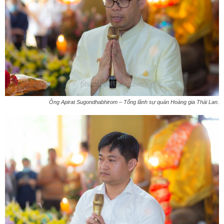
Ông Apirat Sugondhabhirom – Tổng lãnh sự quán Hoàng gia Thái Lan.