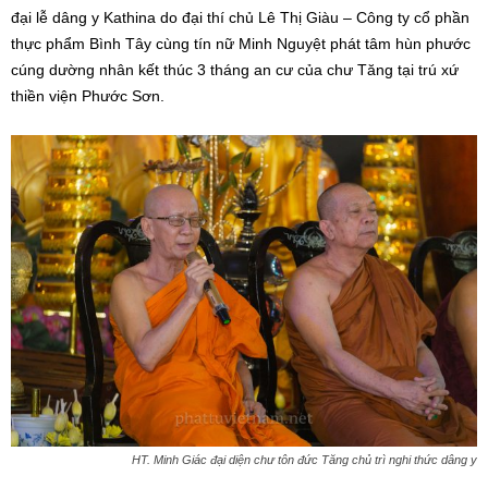
đại lễ dâng y Kathina do đại thí chủ Lê Thị Giàu – Công ty cổ phần
thực phẩm Bình Tây cùng tín nữ Minh Nguyệt phát tâm hùn phước
cúng dường nhân kết thúc 3 tháng an cư của chư Tăng tại trú xứ
thiền viện Phước Sơn.
HT. Minh Giác đại diện chư tôn đức Tăng chủ trì nghi thức dâng y