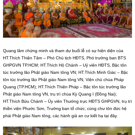
Quang lâm chứng minh và tham dự buổi lễ có sự hiện diện của
HT.Thích Thiện Tâm – Phó Chủ tịch HĐTS, Phó trưởng ban BTS
GHPGVN TP.HCM; HT.Thích Hộ Chánh – Uỷ viên HĐTS, Bậc tôn
túc trưởng lão Phật giáo Nam tông VN; HT.Thích Minh Giác – Bậc
tôn túc trưởng lão Phật giáo Nam tông VN, Viện chủ chùa Pháp
Quang (TP.HCM); HT.Thích Thiện Pháp – Bậc tôn túc trưởng lão
Phật giáo Nam tông VN, trụ trì chùa Kỳ Quang I (Đồng Nai);
HT.Thích Bửu Chánh – Ủy viên Thường trực HĐTS GHPGVN, trụ trì
thiền viện Phước Sơn, Trưởng ban tổ chức; cùng chư tôn đức hệ
phái Phật giáo Nam tông, các hành giả an cư kiết hạ tại đây.