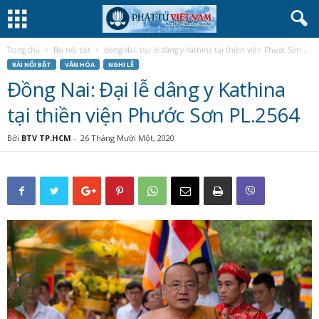
Trang chủ
Bài nổi bật
Đồng Nai: Đại lễ dâng y Kathina tại thiền viện Phước Sơn...
BÀI NỔI BẬT
VĂN HÓA
NGHI LỄ
Đồng Nai: Đại lễ dâng y Kathina
tại thiền viện Phước Sơn PL.2564
Bởi
BTV TP.HCM
-
26 Tháng Mười Một, 2020