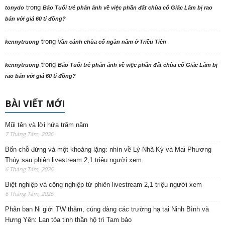
trong
tonydo
Báo Tuổi trẻ phản ảnh về việc phần đất chùa cổ Giác Lâm bị rao
bán với giá 60 tỉ đồng?
trong
kennytruong
Vãn cảnh chùa cổ ngàn năm ở Triều Tiên
trong
kennytruong
Báo Tuổi trẻ phản ảnh về việc phần đất chùa cổ Giác Lâm bị
rao bán với giá 60 tỉ đồng?
BÀI VIẾT MỚI
Mũi tên và lời hứa trăm năm
7 Tháng Tám, 2026
Bốn chỗ đứng và một khoảng lặng: nhìn về Lý Nhã Kỳ và Mai Phương
Thúy sau phiên livestream 2,1 triệu người xem
6 Tháng Tám, 2026
Biệt nghiệp và cộng nghiệp từ phiên livestream 2,1 triệu người xem
6 Tháng Tám, 2026
Phân ban Ni giới TW thăm, cúng dàng các trường hạ tại Ninh Bình và
Hưng Yên: Lan tỏa tinh thần hộ trì Tam bảo