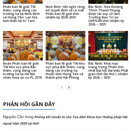
Phân ban Ni giới TW
Ninh Bình: Hội nghị công
Bắc Ninh: Hòa thượng
thăm, cúng dàng các
bố Quyết định và ra mắt
Thích Thanh Phụng
trường hạ tại Ninh Bình
Phân ban Ni giới tỉnh
được tái suy cử làm
và Hưng Yên: Lan tỏa
nhiệm kỳ 2026-2031
Trưởng Ban Trị sự
tinh thần hộ trì Tam...
GHPGVN tỉnh nhiệm kỳ
2026 – 2031
Đoàn Phân ban Ni giới
Phân ban Ni giới TW khu
Bắc Ninh: Khai mạc
TW khu vực phía Bắc
vực phía Bắc thăm, cúng
trang trọng Phiên thứ
thăm, cúng dàng các
dàng các trường hạ
nhất Đại hội đại biểu Phật
trường hạ tại Hà Nội
thuộc tỉnh Hưng Yên và
giáo tỉnh lần thứ I, nhiệm
nhân mùa an cư PL.2570
thành phố Hải Phòng
kỳ 2026 – 2031
PHẢN HỒI GẦN ĐÂY
Nguyên Cần
trong
Không khí chuẩn bị cho Tọa đàm Khoa học Hoằng pháp Hải
ngoại năm 2025 tại Huế