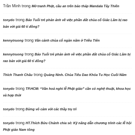
Trần Minh
trong
Mở tranh Phật, cầu an trên bảo tháp Mandala Tây Thiên
trong
tonydo
Báo Tuổi trẻ phản ảnh về việc phần đất chùa cổ Giác Lâm bị rao
bán với giá 60 tỉ đồng?
trong
kennytruong
Vãn cảnh chùa cổ ngàn năm ở Triều Tiên
trong
kennytruong
Báo Tuổi trẻ phản ảnh về việc phần đất chùa cổ Giác Lâm bị
rao bán với giá 60 tỉ đồng?
trong
Thích Thanh Châu
Quảng Ninh. Chùa Tiêu Dao Khóa Tu Học Cuối Năm
trong
tonydo
TP.HCM: “Văn hoá nghi lễ Phật giáo” cần có nghệ thuật, khoa học
và hợp thời
trong
tonydo
Đừng vô cảm với các thầy trụ trì
trong
tonydo
HT.Thích Bửu Chánh chia sẻ: Kỹ năng dẫn chương trình các lễ hội
Phật giáo Nam tông