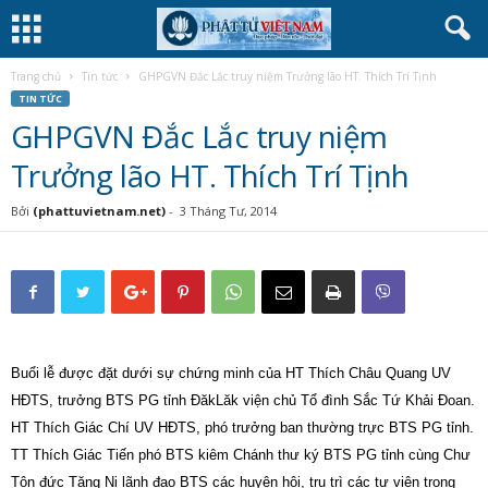
Trang chủ
Tin tức
GHPGVN Đắc Lắc truy niệm Trưởng lão HT. Thích Trí Tịnh
TIN TỨC
GHPGVN Đắc Lắc truy niệm
Trưởng lão HT. Thích Trí Tịnh
Bởi
(phattuvietnam.net)
-
3 Tháng Tư, 2014
Buổi lễ được đặt dưới sự chứng minh của HT Thích Châu Quang UV
HĐTS, trưởng BTS PG tỉnh ĐăkLăk viện chủ Tổ đình Sắc Tứ Khải Đoan.
HT Thích Giác Chí UV HĐTS, phó trưởng ban thường trực BTS PG tỉnh.
TT Thích Giác Tiến phó BTS kiêm Chánh thư ký BTS PG tỉnh cùng Chư
Tôn đức Tăng Ni lãnh đạo BTS các huyện hội, trụ trì các tự viện trong