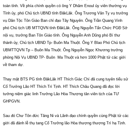
toàn tỉnh. Về phía chính quyền có ông Y Dhăm Enoul ủy viên thường vụ
Tỉnh ủy, phó Chủ tịch UBND tỉnh ĐăkLăk. Ông Trương Văn Tỵ vụ trưởng
vụ Dân Tộc Tôn Giáo Ban chỉ đạo Tây Nguyên. Ông Trần Quang Vinh
phó Chủ tịch UB MTTQVN tỉnh ĐăkLăk. Ông Nguyễn Tấn Chức PGĐ Sở
nội vụ, trưởng Ban Tôn Giáo tỉnh. Ông Nguyễn Anh Dũng phó Bí thư
thành ủy, Chủ tịch UBND Tp- Buôn Ma Thuột. Ông Y Blao Phó Chủ tịch
UBMTTQVN Tp – Buôn Ma Thuột. Ông Nguyễn Ngọc Khương trưởng
phòng Nội Vụ UBND TP- Buôn Ma Thuột và hơn 1000 Phật tử các giới
về tham dự.
Thay mặt BTS PG tỉnh ĐăkLăk HT Thích Giác Chí đã cung tuyên tiểu sử
Cố Trưởng Lão HT Thích Trí Tịnh. HT Thích Châu Quang đã đọc lời
tưởng niệm giác linh Trưởng Lão Hòa Thượng tân viên tịch của TƯ
GHPGVN.
Sau đó Chư Tôn đức Tăng Ni và Lãnh đạo chính quyền cùng Phật tử các
giới đã đảnh lễ thụ tang Cố Trưởng lão Hòa thượng thượng Trí hạ Tịnh.