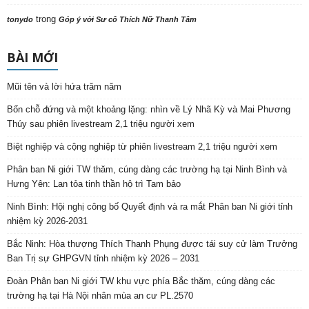
trong
tonydo
Góp ý với Sư cô Thích Nữ Thanh Tâm
BÀI MỚI
Mũi tên và lời hứa trăm năm
Bốn chỗ đứng và một khoảng lặng: nhìn về Lý Nhã Kỳ và Mai Phương
Thúy sau phiên livestream 2,1 triệu người xem
Biệt nghiệp và cộng nghiệp từ phiên livestream 2,1 triệu người xem
Phân ban Ni giới TW thăm, cúng dàng các trường hạ tại Ninh Bình và
Hưng Yên: Lan tỏa tinh thần hộ trì Tam bảo
Ninh Bình: Hội nghị công bố Quyết định và ra mắt Phân ban Ni giới tỉnh
nhiệm kỳ 2026-2031
Bắc Ninh: Hòa thượng Thích Thanh Phụng được tái suy cử làm Trưởng
Ban Trị sự GHPGVN tỉnh nhiệm kỳ 2026 – 2031
Đoàn Phân ban Ni giới TW khu vực phía Bắc thăm, cúng dàng các
trường hạ tại Hà Nội nhân mùa an cư PL.2570