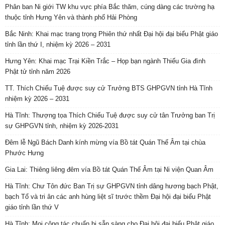
Phân ban Ni giới TW khu vực phía Bắc thăm, cúng dàng các trường hạ
thuộc tỉnh Hưng Yên và thành phố Hải Phòng
Bắc Ninh: Khai mạc trang trọng Phiên thứ nhất Đại hội đại biểu Phật giáo
tỉnh lần thứ I, nhiệm kỳ 2026 – 2031
Hưng Yên: Khai mạc Trại Kiền Trắc – Họp bạn ngành Thiếu Gia đình
Phật tử tỉnh năm 2026
TT. Thích Chiếu Tuệ được suy cử Trưởng BTS GHPGVN tỉnh Hà Tĩnh
nhiệm kỳ 2026 – 2031
Hà Tĩnh: Thượng tọa Thích Chiếu Tuệ được suy cử tân Trưởng ban Trị
sự GHPGVN tỉnh, nhiệm kỳ 2026-2031
Đêm lễ Ngũ Bách Danh kính mừng vía Bồ tát Quán Thế Âm tại chùa
Phước Hưng
Gia Lai: Thiêng liêng đêm vía Bồ tát Quán Thế Âm tại Ni viện Quan Âm
Hà Tĩnh: Chư Tôn đức Ban Trị sự GHPGVN tỉnh dâng hương bạch Phật,
bạch Tổ và tri ân các anh hùng liệt sĩ trước thềm Đại hội đại biểu Phật
giáo tỉnh lần thứ V
Hà Tĩnh: Mọi công tác chuẩn bị sẵn sàng cho Đại hội đại biểu Phật giáo