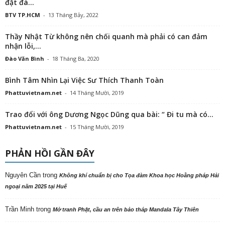
đặt đá...
BTV TP.HCM
-
13 Tháng Bảy, 2022
Thầy Nhật Từ không nên chối quanh mà phải có can đảm
nhận lỗi,...
Đào Văn Bình
-
18 Tháng Ba, 2020
Bình Tâm Nhìn Lại Việc Sư Thích Thanh Toàn
Phattuvietnam.net
-
14 Tháng Mười, 2019
Trao đổi với ông Dương Ngọc Dũng qua bài: “ Đi tu mà có...
Phattuvietnam.net
-
15 Tháng Mười, 2019
PHẢN HỒI GẦN ĐÂY
Nguyên Cần
trong
Không khí chuẩn bị cho Tọa đàm Khoa học Hoằng pháp Hải
ngoại năm 2025 tại Huế
Trần Minh
trong
Mở tranh Phật, cầu an trên bảo tháp Mandala Tây Thiên