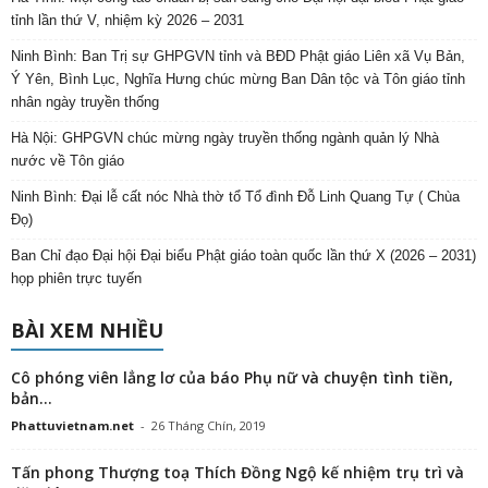
tỉnh lần thứ V, nhiệm kỳ 2026 – 2031
Ninh Bình: Ban Trị sự GHPGVN tỉnh và BĐD Phật giáo Liên xã Vụ Bản,
Ý Yên, Bình Lục, Nghĩa Hưng chúc mừng Ban Dân tộc và Tôn giáo tỉnh
nhân ngày truyền thống
Hà Nội: GHPGVN chúc mừng ngày truyền thống ngành quản lý Nhà
nước về Tôn giáo
Ninh Bình: Đại lễ cất nóc Nhà thờ tổ Tổ đình Đỗ Linh Quang Tự ( Chùa
Đọ)
Ban Chỉ đạo Đại hội Đại biểu Phật giáo toàn quốc lần thứ X (2026 – 2031)
họp phiên trực tuyến
BÀI XEM NHIỀU
Cô phóng viên lẳng lơ của báo Phụ nữ và chuyện tình tiền,
bản...
Phattuvietnam.net
-
26 Tháng Chín, 2019
Tấn phong Thượng toạ Thích Đồng Ngộ kế nhiệm trụ trì và