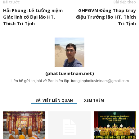
Bài trước
Bài tiếp theo
Hải Phòng: Lễ tưởng niệm
GHPGVN Đồng Tháp truy
Giác linh cố Đại lão HT.
điệu Trưởng lão HT. Thích
Thích Trí Tịnh
Trí Tịnh
(phattuvietnam.net)
Liên hệ gửi tin, bài về Ban biên tập:
trangtinphattuvietnam@gmail.com
BÀI VIẾT LIÊN QUAN
XEM THÊM