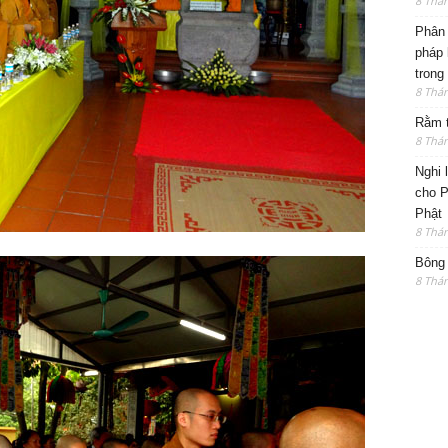
8 Thá
Phân 
pháp 
trong
8 Thá
Rằm t
8 Thá
Nghi 
cho P
Phật
8 Thá
Bông 
8 Thá