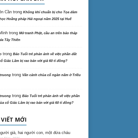
ên Cần
trong
Không khí chuẩn bị cho Tọa đàm
học Hoằng pháp Hải ngoại năm 2025 tại Huế
Minh
trong
Mở tranh Phật, cầu an trên bảo tháp
la Tây Thiên
trong
o
Báo Tuổi trẻ phản ảnh về việc phần đất
ổ Giác Lâm bị rao bán với giá 60 tỉ đồng?
trong
truong
Vãn cảnh chùa cổ ngàn năm ở Triều
trong
truong
Báo Tuổi trẻ phản ảnh về việc phần
ùa cổ Giác Lâm bị rao bán với giá 60 tỉ đồng?
 VIẾT MỚI
gười già, hai người con, một đứa cháu