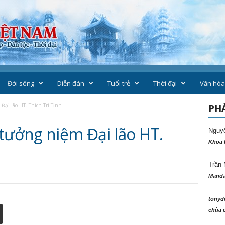
Đời sống
Diễn đàn
Tuổi trẻ
Thời đại
Văn hóa
i lão HT. Thích Trí Tịnh
PHẢ
ưởng niệm Đại lão HT.
Nguy
Khoa 
Trần 
Manda
tonyd
chùa c