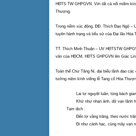
HĐTS TW GHPGVN. Với tất cả nổi miềm kính t
Thượng.
Trong niềm xúc động, ĐĐ. Thích Đạo Ngộ 
tuyên hành trạng và tiểu sử của Đại lão Hòa
TT. Thích Minh Thuận – UV HĐTSTW GHPGVN
văn của HĐCM, HĐTS GHPGVN lên Giác Linh H
Toàn thể Chư Tăng Ni, đại biểu lãnh đạo các
tưởng niệm kính viếng lễ Tang cố Hòa Thượn
Lai tợ nguyệt luân, tùng bách giang 
Khứ như nhạn ảnh, dữ vạn lãnh hướ
Tạm dịch :
Đến tợ vầng trăng, theo nước trăm s
Đi như cánh hạc, cùng mây vạn núi 
.