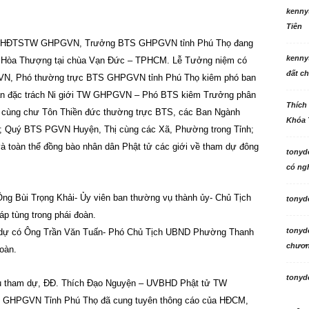
kenny
Tiên
UV HĐTSTW GHPGVN, Trưởng BTS GHPGVN tỉnh Phú Thọ đang
kenny
Cố Hòa Thượng tại chùa Vạn Đức – TPHCM. Lễ Tưởng niệm có
đất ch
N, Phó thường trực BTS GHPGVN tỉnh Phú Thọ kiêm phó ban
an đặc trách Ni giới TW GHPGVN – Phó BTS kiêm Trưởng phân
Thích
, cùng chư Tôn Thiền đức thường trực BTS, các Ban Ngành
Khóa 
; Quý BTS PGVN Huyện, Thị cùng các Xã, Phường trong Tỉnh;
và toàn thể đồng bào nhân dân Phật tử các giới về tham dự đông
tonyd
có ngh
ng Bùi Trọng Khải- Ủy viên ban thường vụ thành ủy- Chủ Tịch
tonyd
p tùng trong phái đoàn.
tonyd
am dự có Ông Trần Văn Tuấn- Phó Chủ Tịch UBND Phường Thanh
chương
oàn.
tonyd
biểu tham dự, ĐĐ. Thích Đạo Nguyện – UVBHD Phật tử TW
GHPGVN Tỉnh Phú Thọ đã cung tuyên thông cáo của HĐCM,