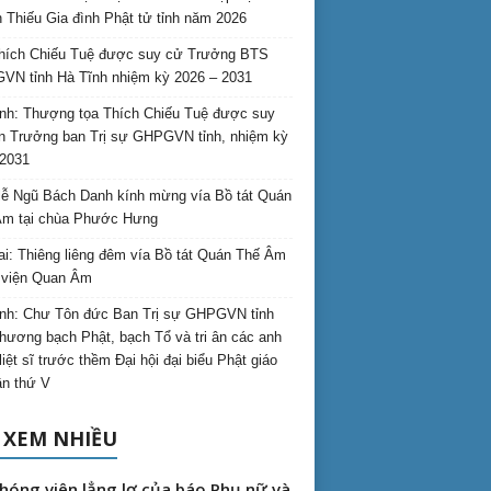
 Thiếu Gia đình Phật tử tỉnh năm 2026
hích Chiếu Tuệ được suy cử Trưởng BTS
N tỉnh Hà Tĩnh nhiệm kỳ 2026 – 2031
nh: Thượng tọa Thích Chiếu Tuệ được suy
n Trưởng ban Trị sự GHPGVN tỉnh, nhiệm kỳ
2031
ễ Ngũ Bách Danh kính mừng vía Bồ tát Quán
Âm tại chùa Phước Hưng
ai: Thiêng liêng đêm vía Bồ tát Quán Thế Âm
i viện Quan Âm
nh: Chư Tôn đức Ban Trị sự GHPGVN tỉnh
hương bạch Phật, bạch Tổ và tri ân các anh
liệt sĩ trước thềm Đại hội đại biểu Phật giáo
lần thứ V
 XEM NHIỀU
hóng viên lẳng lơ của báo Phụ nữ và