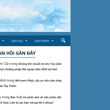
Văn học
Xem thêm
N HỒI GẦN ĐÂY
ên Cần
trong
Không khí chuẩn bị cho Tọa đàm
học Hoằng pháp Hải ngoại năm 2025 tại Huế
Minh
trong
Mở tranh Phật, cầu an trên bảo tháp
la Tây Thiên
trong
o
Báo Tuổi trẻ phản ảnh về việc phần đất
ổ Giác Lâm bị rao bán với giá 60 tỉ đồng?