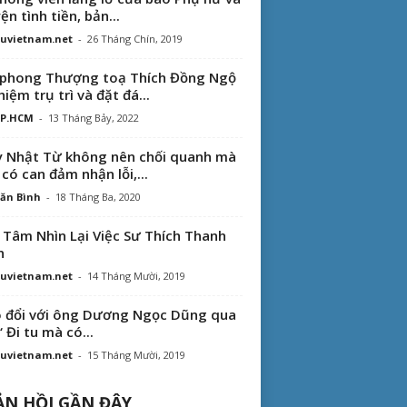
ện tình tiền, bản...
uvietnam.net
-
26 Tháng Chín, 2019
phong Thượng toạ Thích Đồng Ngộ
hiệm trụ trì và đặt đá...
TP.HCM
-
13 Tháng Bảy, 2022
 Nhật Từ không nên chối quanh mà
 có can đảm nhận lỗi,...
ăn Bình
-
18 Tháng Ba, 2020
 Tâm Nhìn Lại Việc Sư Thích Thanh
n
uvietnam.net
-
14 Tháng Mười, 2019
 đổi với ông Dương Ngọc Dũng qua
“ Đi tu mà có...
uvietnam.net
-
15 Tháng Mười, 2019
N HỒI GẦN ĐÂY