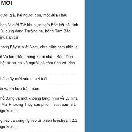
 MỚI
gười già, hai người con, một đứa cháu
ban Ni giới TW khu vực phía Bắc kết nối tình
lữ, cúng dàng Trường hạ, hộ trì Tam Bảo
 mùa an cư
háng Bảy ở Việt Nam, chín trăm năm nhìn lại
lễ Vu lan (Rằm tháng 7) tại nhà – Bản dành
hật tử sơ cơ và người có cảm tình với đạo
hồng ấy mới sáu mươi tuổi
ên và lời hứa trăm năm
hỗ đứng và một khoảng lặng: nhìn về Lý Nhã
 Mai Phương Thúy sau phiên livestream 2,1
 người xem
nghiệp và cộng nghiệp từ phiên livestream 2,1
 người xem