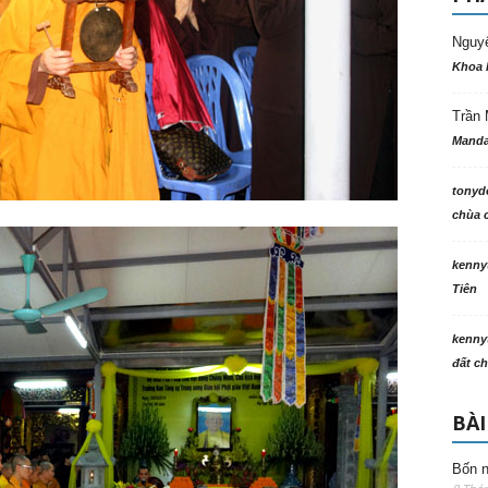
Nguy
Khoa 
Trần 
Manda
tonyd
chùa c
kenny
Tiên
kenny
đất ch
BÀI
Bốn n