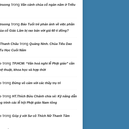
trong
truong
Vãn cảnh chùa cổ ngàn năm ở Triều
trong
truong
Báo Tuổi trẻ phản ảnh về việc phần
ùa cổ Giác Lâm bị rao bán với giá 60 tỉ đồng?
trong
 Thanh Châu
Quảng Ninh. Chùa Tiêu Dao
Tu Học Cuối Năm
trong
o
TP.HCM: “Văn hoá nghi lễ Phật giáo” cần
ệ thuật, khoa học và hợp thời
trong
o
Đừng vô cảm với các thầy trụ trì
trong
o
HT.Thích Bửu Chánh chia sẻ: Kỹ năng dẫn
 trình các lễ hội Phật giáo Nam tông
trong
o
Góp ý với Sư cô Thích Nữ Thanh Tâm