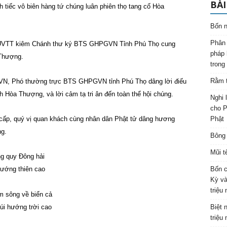
BÀI
iếc vô biên hàng tứ chúng luân phiên thọ tang cố Hòa
Bốn n
Phân 
– UVTT kiêm Chánh thư ký BTS GHPGVN Tỉnh Phú Thọ cung
pháp 
 Thượng.
trong
Rằm t
, Phó thường trực BTS GHPGVN tỉnh Phú Thọ dâng lời điếu
òa Thượng, và lời cảm tạ tri ân đến toàn thể hội chúng.
Nghi 
cho P
 cấp, quý vị quan khách cùng nhân dân Phật tử dâng hương
Phật
g.
Bông 
Mũi t
quy Đông hải
ng thiên cao
Bốn c
Kỳ và
triệu
ông về biển cả
hướng trời cao
Biệt 
triệu