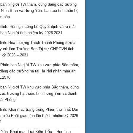
ban Ni giới TW thăm, cúng dàng các trường
i Ninh Bình và Hưng Yên: Lan tỏa tinh thần hộ
am bảo
Bình: Hội nghị công bố Quyết định và ra mắt
ban Ni giới tỉnh nhiệm kỳ 2026-2031
inh: Hòa thượng Thích Thanh Phụng được
uy cử làm Trưởng Ban Trị sự GHPGVN tỉnh
 kỳ 2026 – 2031
Phân ban Ni giới TW khu vực phía Bắc thăm,
dàng các trường hạ tại Hà Nội nhân mùa an
L.2570
ban Ni giới TW khu vực phía Bắc thăm, cúng
các trường hạ thuộc tỉnh Hưng Yên và thành
ải Phòng
inh: Khai mạc trang trọng Phiên thứ nhất Đại
ại biểu Phật giáo tỉnh lần thứ I, nhiệm kỳ 2026
1
Yên: Khai mạc Trại Kiền Trắc – Họp bạn