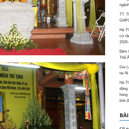
ngành
TT. T
GHPGV
Hà Tĩ
cử tâ
2026-
Đêm l
Thế 
Gia L
tại N
Hà Tĩ
dâng 
hùng 
tỉnh 
BÀI
Cô p