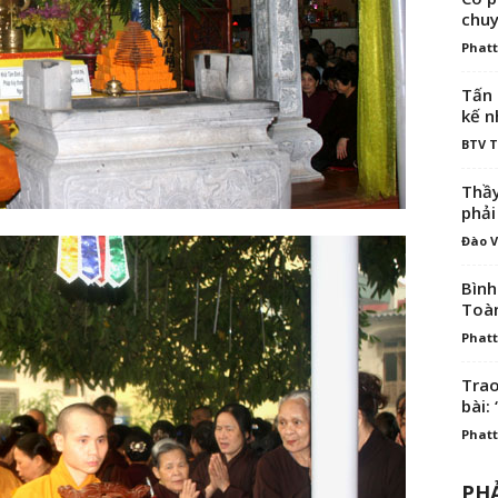
chuy
Phatt
Tấn 
kế n
BTV 
Thầy
phải
Đào V
Bình
Toà
Phatt
Trao
bài: 
Phatt
PHẢ