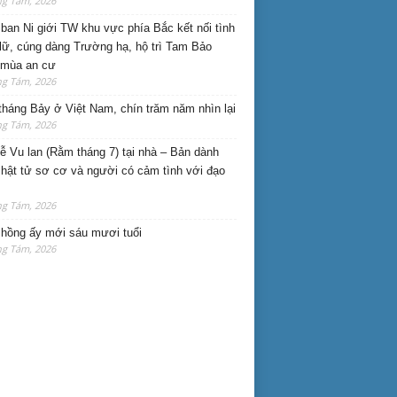
ng Tám, 2026
ban Ni giới TW khu vực phía Bắc kết nối tình
lữ, cúng dàng Trường hạ, hộ trì Tam Bảo
 mùa an cư
ng Tám, 2026
háng Bảy ở Việt Nam, chín trăm năm nhìn lại
ng Tám, 2026
lễ Vu lan (Rằm tháng 7) tại nhà – Bản dành
hật tử sơ cơ và người có cảm tình với đạo
ng Tám, 2026
hồng ấy mới sáu mươi tuổi
ng Tám, 2026