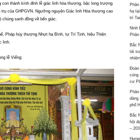
 con thành kính đỉnh lễ giác linh hòa thượng, bậc long trượng
Phân 
ạch trụ của GHPGVN. Ngưỡng nguyện Giác linh Hòa thượng cao
hạ tạ
trì T
 chúng sanh đồng về bến giác.
Ninh 
, Pháp húy thượng Nhựt hạ Bình, tự Trí Tịnh, hiệu Thiện
Phân 
 linh.
Bắc N
tái s
ng lễ Viếng:
nhiệm
Đoàn 
cúng 
cư P
Phân 
dàng 
phố H
Bắc N
hội đ
– 203
Hưng 