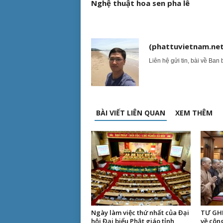
Nghệ thuật hoa sen pha lê
(phattuvietnam.net
Liên hệ gửi tin, bài về Ban 
BÀI VIẾT LIÊN QUAN
XEM THÊM
Ngày làm việc thứ nhất của Đại
TƯ GHP
hội Đại biểu Phật giáo tỉnh
về công