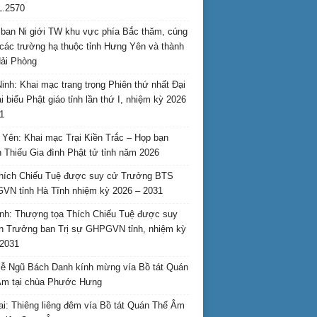
L.2570
ban Ni giới TW khu vực phía Bắc thăm, cúng
các trường hạ thuộc tỉnh Hưng Yên và thành
ải Phòng
inh: Khai mạc trang trọng Phiên thứ nhất Đại
ại biểu Phật giáo tỉnh lần thứ I, nhiệm kỳ 2026
1
Yên: Khai mạc Trại Kiền Trắc – Họp bạn
 Thiếu Gia đình Phật tử tỉnh năm 2026
hích Chiếu Tuệ được suy cử Trưởng BTS
N tỉnh Hà Tĩnh nhiệm kỳ 2026 – 2031
nh: Thượng tọa Thích Chiếu Tuệ được suy
n Trưởng ban Trị sự GHPGVN tỉnh, nhiệm kỳ
2031
ễ Ngũ Bách Danh kính mừng vía Bồ tát Quán
Âm tại chùa Phước Hưng
ai: Thiêng liêng đêm vía Bồ tát Quán Thế Âm