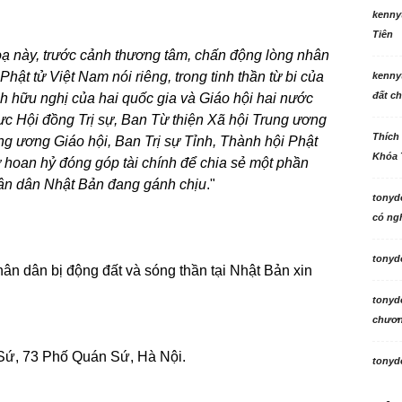
kenny
Tiên
oạ này, trước cảnh thương tâm, chấn động lòng nhân
hật tử Việt Nam nói riêng, trong tinh thần từ bi của
kenny
đất ch
ình hữu nghị của hai quốc gia và Giáo hội hai nước
c Hội đồng Trị sự, Ban Từ thiện Xã hội Trung ương
Thích
 ương Giáo hội, Ban Trị sự Tỉnh, Thành hội Phật
Khóa 
 hoan hỷ đóng góp tài chính để chia sẻ một phần
ân dân Nhật Bản đang gánh chịu
."
tonyd
có ngh
tonyd
ân dân bị động đất và sóng thần tại Nhật Bản xin
tonyd
chương
ứ, 73 Phố Quán Sứ, Hà Nội.
tonyd