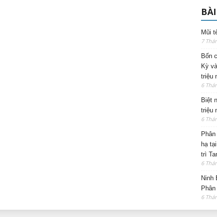
BÀI
Mũi t
7 Thá
Bốn c
Kỳ và
triệu
6 Thá
Biệt 
triệu
6 Thá
Phân 
hạ tạ
trì T
6 Thá
Ninh 
Phân 
6 Thá