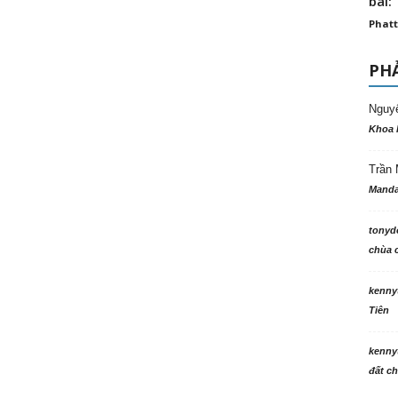
bài: 
Phatt
PHẢ
Nguy
Khoa 
Trần 
Manda
tonyd
chùa c
kenny
Tiên
kenny
đất ch