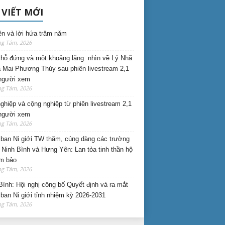
 VIẾT MỚI
ên và lời hứa trăm năm
ng Tám, 2026
hỗ đứng và một khoảng lặng: nhìn về Lý Nhã
 Mai Phương Thúy sau phiên livestream 2,1
 người xem
ng Tám, 2026
nghiệp và cộng nghiệp từ phiên livestream 2,1
 người xem
ng Tám, 2026
ban Ni giới TW thăm, cúng dàng các trường
i Ninh Bình và Hưng Yên: Lan tỏa tinh thần hộ
am bảo
ng Tám, 2026
Bình: Hội nghị công bố Quyết định và ra mắt
ban Ni giới tỉnh nhiệm kỳ 2026-2031
ng Tám, 2026