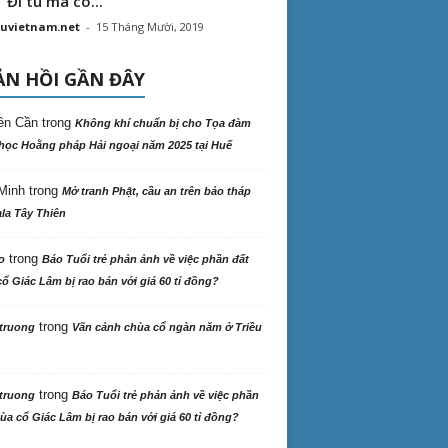
“ Đi tu mà có...
uvietnam.net
-
15 Tháng Mười, 2019
N HỒI GẦN ĐÂY
ên Cần
trong
Không khí chuẩn bị cho Tọa đàm
học Hoằng pháp Hải ngoại năm 2025 tại Huế
Minh
trong
Mở tranh Phật, cầu an trên bảo tháp
la Tây Thiên
trong
o
Báo Tuổi trẻ phản ảnh về việc phần đất
ổ Giác Lâm bị rao bán với giá 60 tỉ đồng?
trong
truong
Vãn cảnh chùa cổ ngàn năm ở Triều
trong
truong
Báo Tuổi trẻ phản ảnh về việc phần
ùa cổ Giác Lâm bị rao bán với giá 60 tỉ đồng?