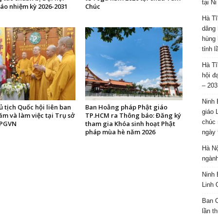
tại N
iáo nhiệm kỳ 2026-2031
Chúc
Hà Tĩ
dâng 
hùng 
tỉnh 
Hà Tĩ
hội đ
– 203
Ninh 
 tịch Quốc hội liên ban
Ban Hoằng pháp Phật giáo
giáo 
m và làm việc tại Trụ sở
TP.HCM ra Thông báo: Đăng ký
chúc 
PGVN
tham gia Khóa sinh hoạt Phật
pháp mùa hè năm 2026
ngày 
Hà Nộ
ngành
Ninh 
Linh 
Ban C
lần t