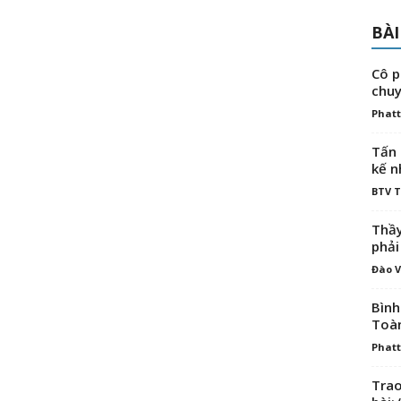
BÀI
Cô p
chuy
Phatt
Tấn 
kế n
BTV 
Thầy
phải
Đào V
Bình
Toà
Phatt
Trao