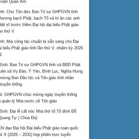
i viện Quan Âm
nh: Chư Tôn đức Ban Trị sự GHPGVN tỉnh
hương bạch Phật, bạch Tổ và tri ân các anh
liệt sĩ trước thềm Đại hội đại biểu Phật giáo
lần thứ V
nh: Mọi công tác chuẩn bị sẵn sàng cho Đại
ại biểu Phật giáo tỉnh lần thứ V, nhiệm kỳ 2026
1
Bình: Ban Trị sự GHPGVN tỉnh và BĐD Phật
Liên xã Vụ Bản, Ý Yên, Bình Lục, Nghĩa Hưng
mừng Ban Dân tộc và Tôn giáo tỉnh nhân
truyền thống
i: GHPGVN chúc mừng ngày truyền thống
 quản lý Nhà nước về Tôn giáo
Bình: Đại lễ cất nóc Nhà thờ tổ Tổ đình Đỗ
Quang Tự ( Chùa Đọ)
hỉ đạo Đại hội Đại biểu Phật giáo toàn quốc
hứ X (2026 – 2031) họp phiên trực tuyến