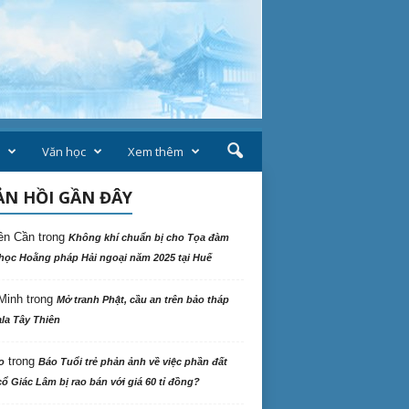
Văn học
Xem thêm
N HỒI GẦN ĐÂY
ên Cần
trong
Không khí chuẩn bị cho Tọa đàm
học Hoằng pháp Hải ngoại năm 2025 tại Huế
Minh
trong
Mở tranh Phật, cầu an trên bảo tháp
la Tây Thiên
trong
o
Báo Tuổi trẻ phản ảnh về việc phần đất
ổ Giác Lâm bị rao bán với giá 60 tỉ đồng?