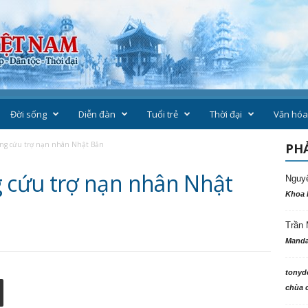
Đời sống
Diễn đàn
Tuổi trẻ
Thời đại
Văn hóa
g cứu trợ nạn nhân Nhật Bản
PHẢ
cứu trợ nạn nhân Nhật
Nguy
Khoa 
Trần 
Manda
tonyd
chùa c