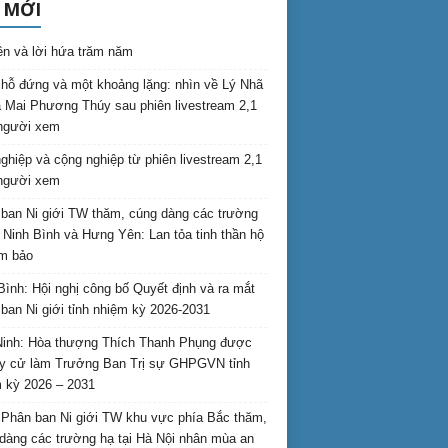
 MỚI
ên và lời hứa trăm năm
hỗ đứng và một khoảng lặng: nhìn về Lý Nhã
 Mai Phương Thúy sau phiên livestream 2,1
 người xem
nghiệp và cộng nghiệp từ phiên livestream 2,1
 người xem
ban Ni giới TW thăm, cúng dàng các trường
i Ninh Bình và Hưng Yên: Lan tỏa tinh thần hộ
am bảo
Bình: Hội nghị công bố Quyết định và ra mắt
ban Ni giới tỉnh nhiệm kỳ 2026-2031
inh: Hòa thượng Thích Thanh Phụng được
uy cử làm Trưởng Ban Trị sự GHPGVN tỉnh
 kỳ 2026 – 2031
Phân ban Ni giới TW khu vực phía Bắc thăm,
dàng các trường hạ tại Hà Nội nhân mùa an