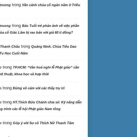
trong
truong
Vãn cảnh chùa cổ ngàn năm ở Triều
trong
truong
Báo Tuổi trẻ phản ảnh về việc phần
ùa cổ Giác Lâm bị rao bán với giá 60 tỉ đồng?
trong
 Thanh Châu
Quảng Ninh. Chùa Tiêu Dao
Tu Học Cuối Năm
trong
o
TP.HCM: “Văn hoá nghi lễ Phật giáo” cần
ệ thuật, khoa học và hợp thời
trong
o
Đừng vô cảm với các thầy trụ trì
trong
o
HT.Thích Bửu Chánh chia sẻ: Kỹ năng dẫn
 trình các lễ hội Phật giáo Nam tông
trong
o
Góp ý với Sư cô Thích Nữ Thanh Tâm