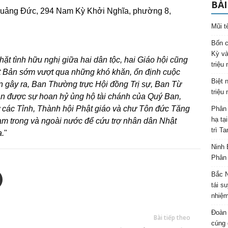
BÀI
uảng Đức, 294 Nam Kỳ Khởi Nghĩa, phường 8,
Mũi t
Bốn c
Kỳ và
ặt tình hữu nghị giữa hai dân tộc, hai Giáo hội cũng
triệu
 Bản sớm vượt qua những khó khăn, ổn định cuộc
Biệt 
n gây ra, Ban Thường trực Hội đồng Trị sự, Ban Từ
triệu
ận được sự hoan hỷ ủng hộ tài chánh của Quý Ban,
ự các Tỉnh, Thành hội Phật giáo và chư Tôn đức Tăng
Phân 
hạ tạ
Nam trong và ngoài nước để cứu trợ nhân dân Nhật
trì T
a.
"
Ninh 
Phân 
Bắc N
tái s
nhiệm
Đoàn 
Bài tiếp theo
cúng 