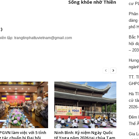
Sống khỏe nhờ Thiền
cư P
Phân 
dàng 
phố H
)
Bắc N
biên tập:
trangtinphattuvietnam@gmail.com
hội đ
– 203
Hưng 
ngành
TT. T
GHPGV
Hà Tĩ
cử tâ
2026-
Đêm l
Thế 
GVN làm việc với 5 tỉnh
Ninh Bình: Kỷ niệm Ngày Quốc
Gia L
 tác chuẩn bị Đại hội
tế Yoga năm 2026 tại chùa Tam