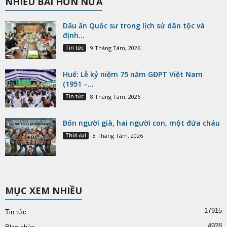
NHIỀU BÀI HƠN NỮA
Dấu ấn Quốc sư trong lịch sử dân tộc và
định...
Tin tức
9 Tháng Tám, 2026
Huế: Lễ kỷ niệm 75 năm GĐPT Việt Nam
(1951 –...
Tin tức
8 Tháng Tám, 2026
Bốn người già, hai người con, một đứa cháu
Thời đại
8 Tháng Tám, 2026
MỤC XEM NHIỀU
17915
Tin tức
4928