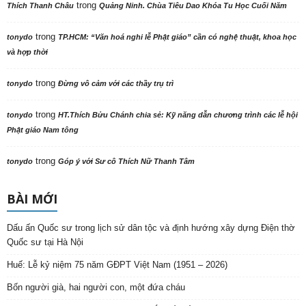
trong
Thích Thanh Châu
Quảng Ninh. Chùa Tiêu Dao Khóa Tu Học Cuối Năm
trong
tonydo
TP.HCM: “Văn hoá nghi lễ Phật giáo” cần có nghệ thuật, khoa học
và hợp thời
trong
tonydo
Đừng vô cảm với các thầy trụ trì
trong
tonydo
HT.Thích Bửu Chánh chia sẻ: Kỹ năng dẫn chương trình các lễ hội
Phật giáo Nam tông
trong
tonydo
Góp ý với Sư cô Thích Nữ Thanh Tâm
BÀI MỚI
Dấu ấn Quốc sư trong lịch sử dân tộc và định hướng xây dựng Điện thờ
Quốc sư tại Hà Nội
Huế: Lễ kỷ niệm 75 năm GĐPT Việt Nam (1951 – 2026)
Bốn người già, hai người con, một đứa cháu