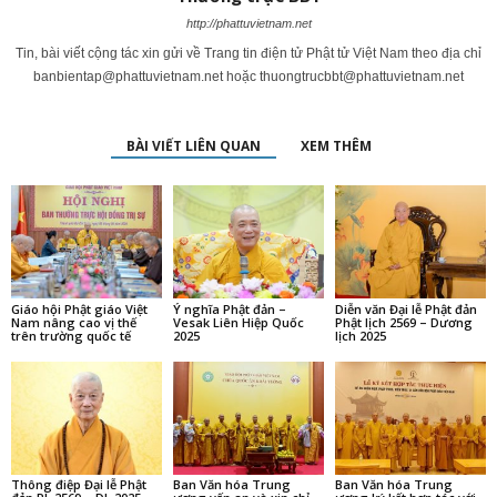
http://phattuvietnam.net
Tin, bài viết cộng tác xin gửi về Trang tin điện tử Phật tử Việt Nam theo địa chỉ
banbientap@phattuvietnam.net
hoặc
thuongtrucbbt@phattuvietnam.net
BÀI VIẾT LIÊN QUAN
XEM THÊM
Giáo hội Phật giáo Việt
Ý nghĩa Phật đản –
Diễn văn Đại lễ Phật đản
Nam nâng cao vị thế
Vesak Liên Hiệp Quốc
Phật lịch 2569 – Dương
trên trường quốc tế
2025
lịch 2025
Thông điệp Đại lễ Phật
Ban Văn hóa Trung
Ban Văn hóa Trung