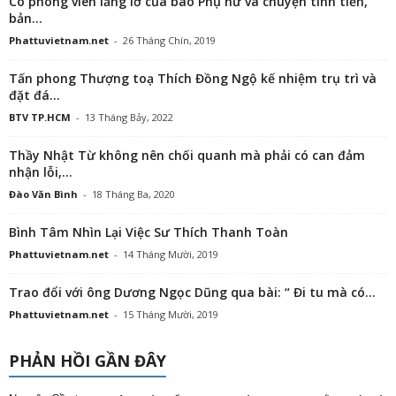
Cô phóng viên lẳng lơ của báo Phụ nữ và chuyện tình tiền,
bản...
Phattuvietnam.net
-
26 Tháng Chín, 2019
Tấn phong Thượng toạ Thích Đồng Ngộ kế nhiệm trụ trì và
đặt đá...
BTV TP.HCM
-
13 Tháng Bảy, 2022
Thầy Nhật Từ không nên chối quanh mà phải có can đảm
nhận lỗi,...
Đào Văn Bình
-
18 Tháng Ba, 2020
Bình Tâm Nhìn Lại Việc Sư Thích Thanh Toàn
Phattuvietnam.net
-
14 Tháng Mười, 2019
Trao đổi với ông Dương Ngọc Dũng qua bài: “ Đi tu mà có...
Phattuvietnam.net
-
15 Tháng Mười, 2019
PHẢN HỒI GẦN ĐÂY