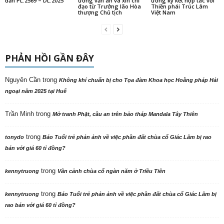
đản PL.2569 – DL.2025
ương vấn an và xin chỉ
ương ký kết hợp tác với
đạo từ Trưởng lão Hòa
Thiền phái Trúc Lâm
thượng Chủ tịch
Việt Nam
PHẢN HỒI GẦN ĐÂY
Nguyên Cần
trong
Không khí chuẩn bị cho Tọa đàm Khoa học Hoằng pháp Hải
ngoại năm 2025 tại Huế
Trần Minh
trong
Mở tranh Phật, cầu an trên bảo tháp Mandala Tây Thiên
trong
tonydo
Báo Tuổi trẻ phản ảnh về việc phần đất chùa cổ Giác Lâm bị rao
bán với giá 60 tỉ đồng?
trong
kennytruong
Vãn cảnh chùa cổ ngàn năm ở Triều Tiên
trong
kennytruong
Báo Tuổi trẻ phản ảnh về việc phần đất chùa cổ Giác Lâm bị
rao bán với giá 60 tỉ đồng?