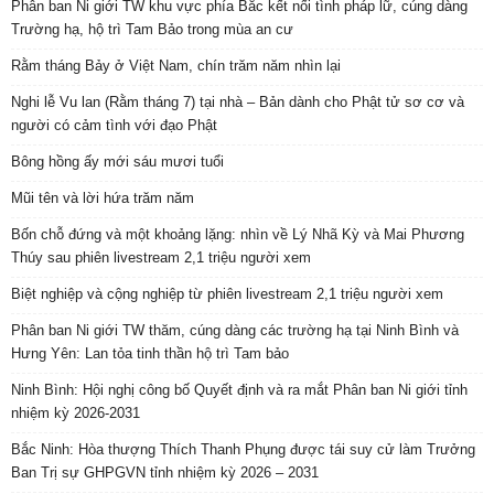
Phân ban Ni giới TW khu vực phía Bắc kết nối tình pháp lữ, cúng dàng
Trường hạ, hộ trì Tam Bảo trong mùa an cư
Rằm tháng Bảy ở Việt Nam, chín trăm năm nhìn lại
Nghi lễ Vu lan (Rằm tháng 7) tại nhà – Bản dành cho Phật tử sơ cơ và
người có cảm tình với đạo Phật
Bông hồng ấy mới sáu mươi tuổi
Mũi tên và lời hứa trăm năm
Bốn chỗ đứng và một khoảng lặng: nhìn về Lý Nhã Kỳ và Mai Phương
Thúy sau phiên livestream 2,1 triệu người xem
Biệt nghiệp và cộng nghiệp từ phiên livestream 2,1 triệu người xem
Phân ban Ni giới TW thăm, cúng dàng các trường hạ tại Ninh Bình và
Hưng Yên: Lan tỏa tinh thần hộ trì Tam bảo
Ninh Bình: Hội nghị công bố Quyết định và ra mắt Phân ban Ni giới tỉnh
nhiệm kỳ 2026-2031
Bắc Ninh: Hòa thượng Thích Thanh Phụng được tái suy cử làm Trưởng
Ban Trị sự GHPGVN tỉnh nhiệm kỳ 2026 – 2031