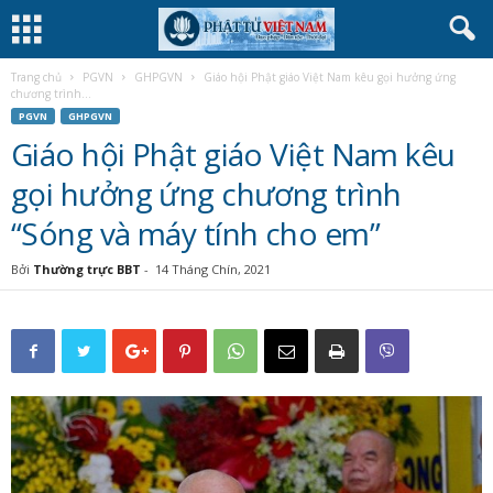
Trang chủ
PGVN
GHPGVN
Giáo hội Phật giáo Việt Nam kêu gọi hưởng ứng
chương trình...
PGVN
GHPGVN
Giáo hội Phật giáo Việt Nam kêu
gọi hưởng ứng chương trình
“Sóng và máy tính cho em”
Bởi
Thường trực BBT
-
14 Tháng Chín, 2021