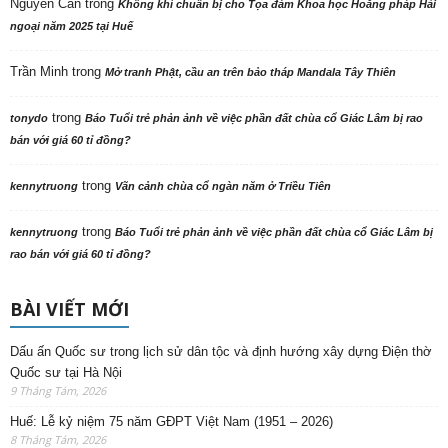
Nguyên Cần
trong
Không khí chuẩn bị cho Tọa đàm Khoa học Hoằng pháp Hải
ngoại năm 2025 tại Huế
Trần Minh
trong
Mở tranh Phật, cầu an trên bảo tháp Mandala Tây Thiên
trong
tonydo
Báo Tuổi trẻ phản ảnh về việc phần đất chùa cổ Giác Lâm bị rao
bán với giá 60 tỉ đồng?
trong
kennytruong
Vãn cảnh chùa cổ ngàn năm ở Triều Tiên
trong
kennytruong
Báo Tuổi trẻ phản ảnh về việc phần đất chùa cổ Giác Lâm bị
rao bán với giá 60 tỉ đồng?
BÀI VIẾT MỚI
Dấu ấn Quốc sư trong lịch sử dân tộc và định hướng xây dựng Điện thờ
Quốc sư tại Hà Nội
9 Tháng Tám, 2026
Huế: Lễ kỷ niệm 75 năm GĐPT Việt Nam (1951 – 2026)
8 Tháng Tám, 2026