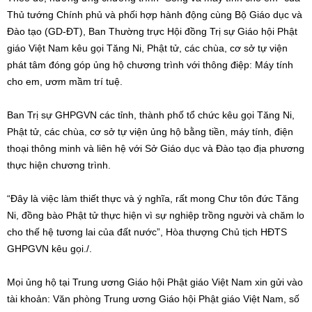
Thủ tướng Chính phủ và phối hợp hành động cùng Bộ Giáo dục và
Đào tạo (GD-ĐT), Ban Thường trực Hội đồng Trị sự Giáo hội Phật
giáo Việt Nam kêu gọi Tăng Ni, Phật tử, các chùa, cơ sở tự viện
phát tâm đóng góp ủng hộ chương trình với thông điệp: Máy tính
cho em, ươm mầm trí tuệ.
Ban Trị sự GHPGVN các tỉnh, thành phố tổ chức kêu gọi Tăng Ni,
Phật tử, các chùa, cơ sở tự viện ủng hộ bằng tiền, máy tính, điện
thoại thông minh và liên hệ với Sở Giáo dục và Đào tạo địa phương
thực hiện chương trình.
“Đây là việc làm thiết thực và ý nghĩa, rất mong Chư tôn đức Tăng
Ni, đồng bào Phật tử thực hiện vì sự nghiệp trồng người và chăm lo
cho thế hệ tương lai của đất nước”, Hòa thượng Chủ tịch HĐTS
GHPGVN kêu gọi./.
Mọi ủng hộ tại Trung ương Giáo hội Phật giáo Việt Nam xin gửi vào
tài khoản: Văn phòng Trung ương Giáo hội Phật giáo Việt Nam, số