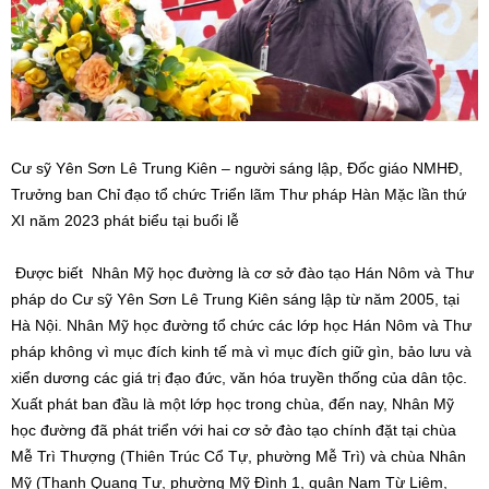
Cư sỹ Yên Sơn Lê Trung Kiên – người sáng lập, Đốc giáo NMHĐ,
Trưởng ban Chỉ đạo tổ chức Triển lãm Thư pháp Hàn Mặc lần thứ
XI năm 2023 phát biểu tại buổi lễ
Được biết Nhân Mỹ học đường là cơ sở đào tạo Hán Nôm và Thư
pháp do Cư sỹ Yên Sơn Lê Trung Kiên sáng lập từ năm 2005, tại
Hà Nội. Nhân Mỹ học đường tổ chức các lớp học Hán Nôm và Thư
pháp không vì mục đích kinh tế mà vì mục đích giữ gìn, bảo lưu và
xiển dương các giá trị đạo đức, văn hóa truyền thống của dân tộc.
Xuất phát ban đầu là một lớp học trong chùa, đến nay, Nhân Mỹ
học đường đã phát triển với hai cơ sở đào tạo chính đặt tại chùa
Mễ Trì Thượng (Thiên Trúc Cổ Tự, phường Mễ Trì) và chùa Nhân
Mỹ (Thanh Quang Tự, phường Mỹ Đình 1, quận Nam Từ Liêm,