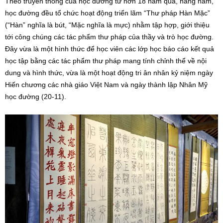
Theo truyền thống của học đường từ hơn 18 năm qua, hàng năm,
học đường đều tổ chức hoạt động triển lãm “Thư pháp Hàn Mặc”
(“Hàn” nghĩa là bút, “Mặc nghĩa là mực) nhằm tập hợp, giới thiệu
tới công chúng các tác phẩm thư pháp của thầy và trò học đường.
Đây vừa là một hình thức để học viên các lớp học báo cáo kết quả
học tập bằng các tác phẩm thư pháp mang tính chỉnh thể về nội
dung và hình thức, vừa là một hoạt động tri ân nhân kỷ niệm ngày
Hiến chương các nhà giáo Việt Nam và ngày thành lập Nhân Mỹ
học đường (20-11).