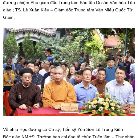
đương nhiệm Phó giám đốc Trung tâm Bảo tồn Di sản Văn hóa Tôn
giáo ; TS. Lê Xuân Kiêu – Giám đốc Trung tâm Văn Miếu Quốc Tử
Giám;
Về phía Học đường có Cư sỹ, Tiến sỹ Yên Sơn Lê Trung Kiên –
Đốc giáo NMHĐ, Trưởng ban chỉ đạo tổ chức Triển lãm – Thư pháp