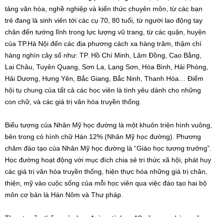
tảng văn hóa, nghề nghiệp và kiến thức chuyên môn, từ các bạn
trẻ đang là sinh viên tới các cụ 70, 80 tuổi, từ người lao động tay
chân đến tướng lĩnh trong lực lượng vũ trang, từ các quận, huyện
của TP.Hà Nội đến các địa phương cách xa hàng trăm, thậm chí
hàng nghìn cây số như: TP. Hồ Chí Minh, Lâm Đồng, Cao Bằng,
Lai Châu, Tuyên Quang, Sơn La, Lạng Sơn, Hòa Bình, Hải Phòng,
Hải Dương, Hưng Yên, Bắc Giang, Bắc Ninh, Thanh Hóa… Điểm
hội tụ chung của tất cả các học viên là tình yêu dành cho những
con chữ, và các giá trị văn hóa truyền thống.
Biểu tượng của Nhân Mỹ học đường là một khuôn triện hình vuông,
bên trong có hình chữ Hán 12% (Nhân Mỹ học đường). Phương
châm đào tạo của Nhân Mỹ học đường là “Giáo học tương trưởng”.
Học đường hoạt động với mục đích chia sẻ tri thức xã hội, phát huy
các giá trị văn hóa truyền thống, hiện thực hóa những giá trị chân,
thiện, mỹ vào cuộc sống của mỗi học viên qua việc đào tạo hai bộ
môn cơ bản là Hán Nôm và Thư pháp.