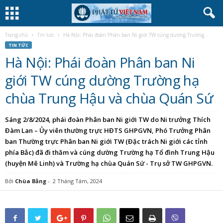
Trang chủ
Tin tức
Hà Nội: Phái đoàn Phân ban Ni giới TW cúng dường Trường...
TIN TỨC
Hà Nội: Phái đoàn Phân ban Ni
giới TW cúng dường Trường hạ
chùa Trung Hậu và chùa Quán Sứ
Sáng 2/8/2024, phái đoàn Phân ban Ni giới TW do Ni trưởng Thích
Đàm Lan – Ủy viên thường trực HĐTS GHPGVN, Phó Trưởng Phân
ban Thường trực Phân ban Ni giới TW (Đặc trách Ni giới các tỉnh
phía Bắc) đã đi thăm và cúng dường Trường hạ Tổ đình Trung Hậu
(huyện Mê Linh) và Trường hạ chùa Quán Sứ - Trụ sở TW GHPGVN.
Bởi
Chùa Bằng
-
2 Tháng Tám, 2024