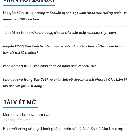
Nguyên Cần
trong
Không khí chuẩn bị cho Tọa đàm Khoa học Hoằng pháp Hải
ngoại năm 2025 tại Huế
Trần Minh
trong
Mở tranh Phật, cầu an trên bảo tháp Mandala Tây Thiên
trong
tonydo
Báo Tuổi trẻ phản ảnh về việc phần đất chùa cổ Giác Lâm bị rao
bán với giá 60 tỉ đồng?
trong
kennytruong
Vãn cảnh chùa cổ ngàn năm ở Triều Tiên
trong
kennytruong
Báo Tuổi trẻ phản ảnh về việc phần đất chùa cổ Giác Lâm bị
rao bán với giá 60 tỉ đồng?
BÀI VIẾT MỚI
Mũi tên và lời hứa trăm năm
7 Tháng Tám, 2026
Bốn chỗ đứng và một khoảng lặng: nhìn về Lý Nhã Kỳ và Mai Phương