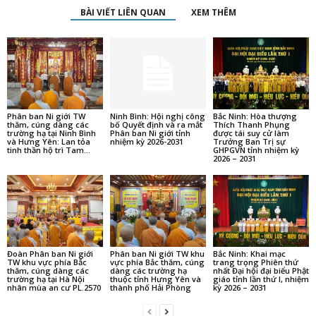
BÀI VIẾT LIÊN QUAN
XEM THÊM
Phân ban Ni giới TW
Ninh Bình: Hội nghị công
Bắc Ninh: Hòa thượng
thăm, cúng dàng các
bố Quyết định và ra mắt
Thích Thanh Phụng
trường hạ tại Ninh Bình
Phân ban Ni giới tỉnh
được tái suy cử làm
và Hưng Yên: Lan tỏa
nhiệm kỳ 2026-2031
Trưởng Ban Trị sự
tinh thần hộ trì Tam...
GHPGVN tỉnh nhiệm kỳ
2026 – 2031
Đoàn Phân ban Ni giới
Phân ban Ni giới TW khu
Bắc Ninh: Khai mạc
TW khu vực phía Bắc
vực phía Bắc thăm, cúng
trang trọng Phiên thứ
thăm, cúng dàng các
dàng các trường hạ
nhất Đại hội đại biểu Phật
trường hạ tại Hà Nội
thuộc tỉnh Hưng Yên và
giáo tỉnh lần thứ I, nhiệm
nhân mùa an cư PL.2570
thành phố Hải Phòng
kỳ 2026 – 2031