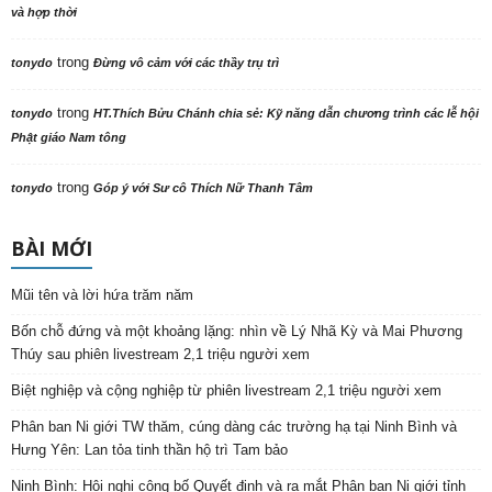
và hợp thời
trong
tonydo
Đừng vô cảm với các thầy trụ trì
trong
tonydo
HT.Thích Bửu Chánh chia sẻ: Kỹ năng dẫn chương trình các lễ hội
Phật giáo Nam tông
trong
tonydo
Góp ý với Sư cô Thích Nữ Thanh Tâm
BÀI MỚI
Mũi tên và lời hứa trăm năm
Bốn chỗ đứng và một khoảng lặng: nhìn về Lý Nhã Kỳ và Mai Phương
Thúy sau phiên livestream 2,1 triệu người xem
Biệt nghiệp và cộng nghiệp từ phiên livestream 2,1 triệu người xem
Phân ban Ni giới TW thăm, cúng dàng các trường hạ tại Ninh Bình và
Hưng Yên: Lan tỏa tinh thần hộ trì Tam bảo
Ninh Bình: Hội nghị công bố Quyết định và ra mắt Phân ban Ni giới tỉnh