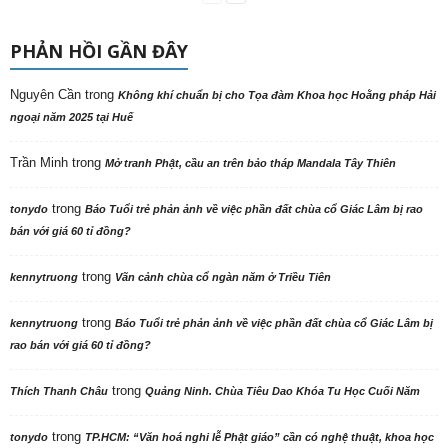
PHẢN HỒI GẦN ĐÂY
Nguyên Cần
trong
Không khí chuẩn bị cho Tọa đàm Khoa học Hoằng pháp Hải
ngoại năm 2025 tại Huế
Trần Minh
trong
Mở tranh Phật, cầu an trên bảo tháp Mandala Tây Thiên
trong
tonydo
Báo Tuổi trẻ phản ảnh về việc phần đất chùa cổ Giác Lâm bị rao
bán với giá 60 tỉ đồng?
trong
kennytruong
Vãn cảnh chùa cổ ngàn năm ở Triều Tiên
trong
kennytruong
Báo Tuổi trẻ phản ảnh về việc phần đất chùa cổ Giác Lâm bị
rao bán với giá 60 tỉ đồng?
trong
Thích Thanh Châu
Quảng Ninh. Chùa Tiêu Dao Khóa Tu Học Cuối Năm
trong
tonydo
TP.HCM: “Văn hoá nghi lễ Phật giáo” cần có nghệ thuật, khoa học