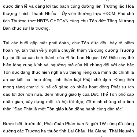
được đỉnh lễ và dâng lời tác bạch cúng dường lên Trưởng lão Hòa
thượng Thích Thanh Nhiễu – Ủy viên thường trực HĐCM, Phó chủ
tịch Thường trực HĐTS GHPGVN cùng chư Tôn đức Tăng Ni trong
Ban chức sự Hạ trường.
Tại các buổi gặp mặt phái đoàn, chư Tôn đức đều bày tỏ niềm
hoan hỷ, tán thán về ý nghĩa chuyến thăm và cúng dường Trường
hạ tại tất cả các tỉnh thành của Phân ban Ni giới TW. Điều này thể
hiện lòng cung kính và ngưỡng mộ của Ni chúng đối với các bậc
Tôn đức đang thực hiện nghĩa vụ thiêng liêng của mình đó chính là
an cư kiết hạ theo đúng tinh thần luật Phật chế định. Đồng thời
mong rằng chư vị Ni sẽ cố gắng có nhiều hoạt động Phật sự ích
đạo lợi đời hơn nữa, đem những giáo lý của Đức Thế Tôn phổ cập
nhân gian, xây dựng một xã hội tốt đẹp, để minh chứng cho tinh
thần “Đạo Phật là một Tôn giáo luôn đồng hành cùng dân tộc”.
Được biết, trước đó, Phái đoàn Phân ban Ni giới TW cũng đã cúng
dường các Trường hạ thuộc tỉnh Lai Châu, Hà Giang, Thái Nguyên