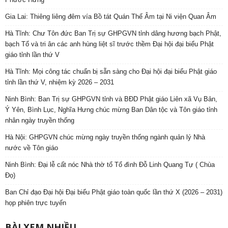
Gia Lai: Thiêng liêng đêm vía Bồ tát Quán Thế Âm tại Ni viện Quan Âm
Hà Tĩnh: Chư Tôn đức Ban Trị sự GHPGVN tỉnh dâng hương bạch Phật,
bạch Tổ và tri ân các anh hùng liệt sĩ trước thềm Đại hội đại biểu Phật
giáo tỉnh lần thứ V
Hà Tĩnh: Mọi công tác chuẩn bị sẵn sàng cho Đại hội đại biểu Phật giáo
tỉnh lần thứ V, nhiệm kỳ 2026 – 2031
Ninh Bình: Ban Trị sự GHPGVN tỉnh và BĐD Phật giáo Liên xã Vụ Bản,
Ý Yên, Bình Lục, Nghĩa Hưng chúc mừng Ban Dân tộc và Tôn giáo tỉnh
nhân ngày truyền thống
Hà Nội: GHPGVN chúc mừng ngày truyền thống ngành quản lý Nhà
nước về Tôn giáo
Ninh Bình: Đại lễ cất nóc Nhà thờ tổ Tổ đình Đỗ Linh Quang Tự ( Chùa
Đọ)
Ban Chỉ đạo Đại hội Đại biểu Phật giáo toàn quốc lần thứ X (2026 – 2031)
họp phiên trực tuyến
BÀI XEM NHIỀU