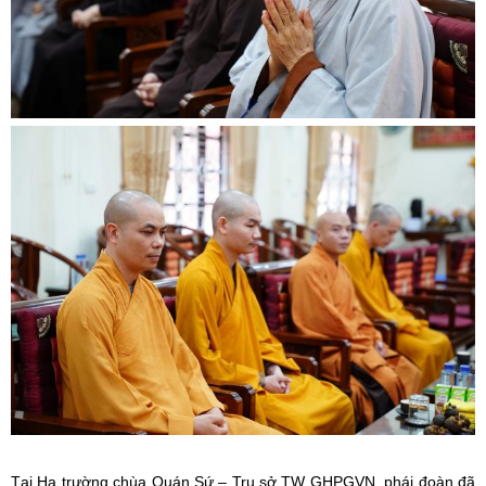
Tại Hạ trường chùa Quán Sứ – Trụ sở TW GHPGVN, phái đoàn đã