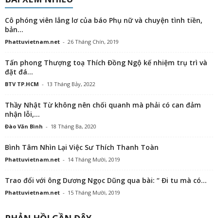
Cô phóng viên lẳng lơ của báo Phụ nữ và chuyện tình tiền,
bản...
Phattuvietnam.net
-
26 Tháng Chín, 2019
Tấn phong Thượng toạ Thích Đồng Ngộ kế nhiệm trụ trì và
đặt đá...
BTV TP.HCM
-
13 Tháng Bảy, 2022
Thầy Nhật Từ không nên chối quanh mà phải có can đảm
nhận lỗi,...
Đào Văn Bình
-
18 Tháng Ba, 2020
Bình Tâm Nhìn Lại Việc Sư Thích Thanh Toàn
Phattuvietnam.net
-
14 Tháng Mười, 2019
Trao đổi với ông Dương Ngọc Dũng qua bài: “ Đi tu mà có...
Phattuvietnam.net
-
15 Tháng Mười, 2019
PHẢN HỒI GẦN ĐÂY