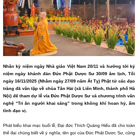
Nhân kỷ niệm ngày Nhà giáo Việt Nam 20/11 và hướng tới kỷ
niệm ngày khánh đản Đức Phật Dược Sư 30/09 âm lịch, Tối
ngày 16/11/2025 (Nhằm ngày 27/09 năm Ất Tỵ) Phật tử các đạo
tràng đã vân tập về chùa Tân Hải (xã Liên Minh, thành phố Hà
Nội) để tham dự lễ vía Đức Phật Dược Sư và chương trình văn
nghệ “Tri ân người khai sáng” trong không khí hoan hỷ, ấm
tình đạo vị.
Phát biểu khai mạc buổi lễ, Đại đức Thích Quảng Hiếu đã cho toàn
thể đại chúng biết về ý nghĩa, tên gọi của Đức Phật Dược Sư, cũng