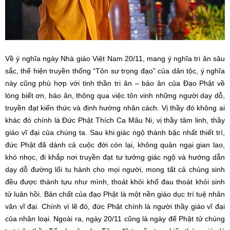
Về ý nghĩa ngày Nhà giáo Việt Nam 20/11, mang ý nghĩa tri ân sâu
sắc, thể hiện truyền thống “Tôn sư trọng đạo” của dân tộc, ý nghĩa
này cũng phù hợp với tinh thần tri ân – báo ân của Đạo Phật về
lòng biết ơn, báo ân, thông qua việc tôn vinh những người dạy dỗ,
truyền đạt kiến thức và định hướng nhân cách. Vị thầy đó không ai
khác đó chính là Đức Phật Thích Ca Mâu Ni, vị thầy tâm linh, thầy
giáo vĩ đại của chúng ta. Sau khi giác ngộ thành bậc nhất thiết trí,
đức Phật đã dành cả cuộc đời còn lại, không quản ngại gian lao,
khó nhọc, đi khắp nơi truyền đạt tư tưởng giác ngộ và hướng dẫn
dạy dỗ đường lối tu hành cho mọi người, mong tất cả chúng sinh
đều được thành tựu như mình, thoát khỏi khổ đau thoát khỏi sinh
tử luân hồi. Bản chất của đạo Phật là một nền giáo dục trí tuệ nhân
văn vĩ đại. Chính vì lẽ đó,
đức Phật chính là người thầy giáo vĩ đại
của nhân loại. Ngoài ra, ngày 20/11 cũng là ngày để Phật tử chúng