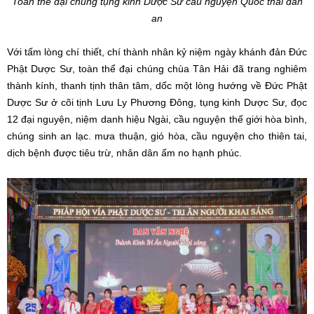
Toàn thể đại chúng tụng kinh Dược Sư cầu nguyện Quốc thái dân
an
Với tấm lòng chí thiết, chí thành nhân kỷ niệm ngày khánh đản Đức
Phật Dược Sư, toàn thể đại chúng chùa Tân Hải đã trang nghiêm
thành kính, thanh tịnh thân tâm, dốc một lòng hướng về Đức Phật
Dược Sư ở cõi tịnh Lưu Ly Phương Đông, tụng kinh Dược Sư, đọc
12 đại nguyện, niệm danh hiệu Ngài, cầu nguyện thế giới hòa bình,
chúng sinh an lạc. mưa thuận, gió hòa, cầu nguyện cho thiên tai,
dịch bệnh được tiêu trừ, nhân dân ấm no hạnh phúc.