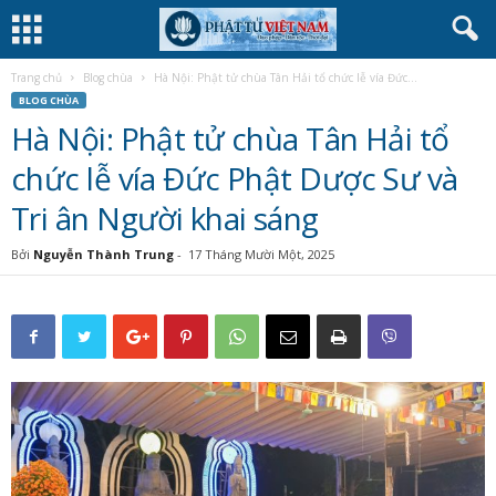
Trang chủ
Blog chùa
Hà Nội: Phật tử chùa Tân Hải tổ chức lễ vía Đức...
BLOG CHÙA
Hà Nội: Phật tử chùa Tân Hải tổ
chức lễ vía Đức Phật Dược Sư và
Tri ân Người khai sáng
Bởi
Nguyễn Thành Trung
-
17 Tháng Mười Một, 2025