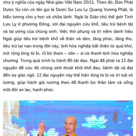
như ý nghĩa của ngày Nhà giáo Việt Nam 20/11. Theo đó, Đức Phật
Dược Sư còn có tên gọi là Dược Sư Lưu Ly Quang Vương Phật, là
biểu tượng cho y học và chữa lành. Ngài là Giáo chủ thế giới Tịnh
Lưu Ly ở phương Đông, với đại nguyện cứu khổ, tiêu trừ bệnh tật
và tai ương của chúng sinh. Việc thờ phụng và trì niệm danh hiệu
Ngài giúp tiêu trừ bệnh khổ về thân và tâm, tăng phúc, tăng thọ,
tiêu trừ tai nạn trong đời này, tịnh hòa nghiệp bất thiện từ quá khứ,
mở rộng lòng từ bi, rũ bỏ tham – sân – si và thanh tịnh hóa nghiệp
chướng. Trong quá trình tu hành Bồ tát đạo, Ngài đã phát ra 12 đại
nguyện để cứu độ chúng sinh thoát khỏi khổ đau, bệnh tật và đạt
đến sự giác ngộ. 12 đại nguyện này thể hiện lòng từ bi và trí tuệ vô
lượng, giúp hành giả nương theo để thanh lọc thân tâm và sống
một đời an lạc, hạnh phúc.