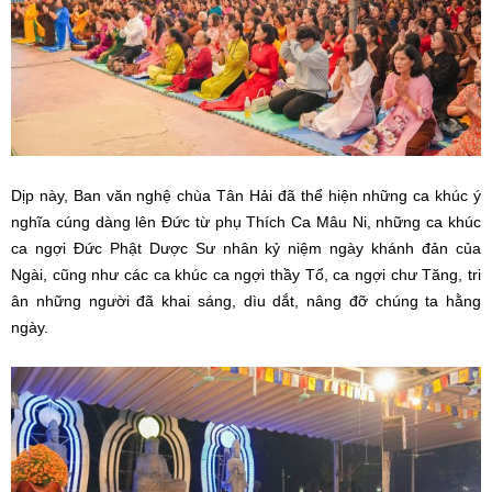
Dịp này, Ban văn nghệ chùa Tân Hải đã thể hiện những ca khúc ý
nghĩa cúng dàng lên Đức từ phụ Thích Ca Mâu Ni, những ca khúc
ca ngợi Đức Phật Dược Sư nhân kỷ niệm ngày khánh đản của
Ngài, cũng như các ca khúc ca ngợi thầy Tổ, ca ngợi chư Tăng, tri
ân những người đã khai sáng, dìu dắt, nâng đỡ chúng ta hằng
ngày.