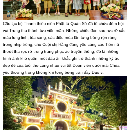
Câu lạc bộ Thanh thiếu niên Phật tử Quán Sứ đã tổ chức đêm hội
vui Trung thu thành tựu viên mãn. Những chiếc đèn sao rực rỡ sắc
màu lung linh, tỏa sáng, các điệu múa lân tưng bừng rộn ràng
trong nhịp trống, chú Cuội chị Hằng đáng yêu cùng các Tiên nữ
thướt tha rực rỡ trong trang phục áo truyền thống, đó là những
hình ảnh khó quên, một dấu ấn khắc ghi trở thành những ký ức
đẹp đẽ của tuổi thơ cùng nhau vui tết Đoàn viên dưới mái Chùa
yêu thương trong không khí tưng bừng tràn đầy Đạo vị.