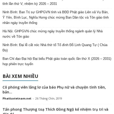
tỉnh lần thứ V, nhiệm kỳ 2026 – 2031
Ninh Bình: Ban Trị sự GHPGVN tỉnh và BĐD Phật giáo Liên xã Vụ Bản,
Ý Yên, Bình Lục, Nghĩa Hưng chúc mừng Ban Dân tộc và Tôn giáo tỉnh
nhân ngày truyền thống
Hà Nội: GHPGVN chúc mừng ngày truyền thống ngành quản lý Nhà
nước về Tôn giáo
Ninh Bình: Đại lễ cất nóc Nhà thờ tổ Tổ đình Đỗ Linh Quang Tự ( Chùa
Đọ)
Ban Chỉ đạo Đại hội Đại biểu Phật giáo toàn quốc lần thứ X (2026 – 2031)
họp phiên trực tuyến
BÀI XEM NHIỀU
Cô phóng viên lẳng lơ của báo Phụ nữ và chuyện tình tiền,
bản...
Phattuvietnam.net
-
26 Tháng Chín, 2019
Tấn phong Thượng toạ Thích Đồng Ngộ kế nhiệm trụ trì và