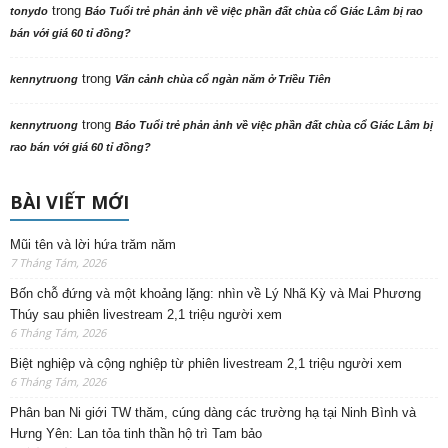
trong
tonydo
Báo Tuổi trẻ phản ảnh về việc phần đất chùa cổ Giác Lâm bị rao
bán với giá 60 tỉ đồng?
trong
kennytruong
Vãn cảnh chùa cổ ngàn năm ở Triều Tiên
trong
kennytruong
Báo Tuổi trẻ phản ảnh về việc phần đất chùa cổ Giác Lâm bị
rao bán với giá 60 tỉ đồng?
BÀI VIẾT MỚI
Mũi tên và lời hứa trăm năm
7 Tháng Tám, 2026
Bốn chỗ đứng và một khoảng lặng: nhìn về Lý Nhã Kỳ và Mai Phương
Thúy sau phiên livestream 2,1 triệu người xem
6 Tháng Tám, 2026
Biệt nghiệp và cộng nghiệp từ phiên livestream 2,1 triệu người xem
6 Tháng Tám, 2026
Phân ban Ni giới TW thăm, cúng dàng các trường hạ tại Ninh Bình và
Hưng Yên: Lan tỏa tinh thần hộ trì Tam bảo