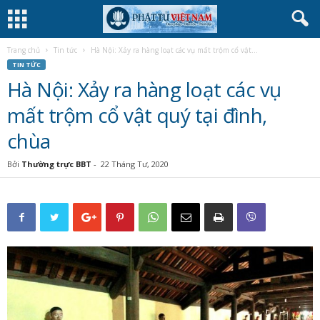
Trang chủ
Tin tức
Hà Nội: Xảy ra hàng loạt các vụ mất trộm cổ vật...
TIN TỨC
Hà Nội: Xảy ra hàng loạt các vụ
mất trộm cổ vật quý tại đình,
chùa
Bởi
Thường trực BBT
-
22 Tháng Tư, 2020