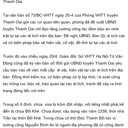
Thanh Oai.
Tại văn bản số 73/BC-VHTT ngày 20-4 của Phòng VHTT huyện
Thanh Oai gửi các cơ quan liên quan, phòng đã đề xuất UBND
huyện Thanh Oai chỉ đạo tăng cường công tác đảm bảo an ninh
trật tự tại các di tích trên địa bàn. Đề nghị UBND, Ban QL di tích các
xã có biện pháp bảo vệ hiện vật, cổ vật, đồ thờ tự tại các di tích.
Trước đó vào chiều ngày 20/4, Giám đốc Sở VHTT Hà Nội Tô Văn
Động cũng đã ký văn bản số 956 gửi UBND huyện Thanh Oai yêu
cầu báo cáo về việc mất cắp di vật, hiện vật tại các di tích trên địa
bàn. Đồng thời kiểm tra, có biện pháp xử lý kịp thời, rà soát công
tác trông coi, bảo vệ, bảo quản tại các di tích, tránh để xảy ra tình
trạng đáng tiếc nói trên.
Trong số 4 đình, chùa vừa bị trộm đột nhập, nổi tiếng nhất phải kể
đến là chùa Bối Khê. Chùa được xây dựng vào năm 1338, thời nhà
Trần tại thôn Bối Khê. Trong chùa có thờ Đức Thánh Bối tức vị
tướng công Nguyễn Đình An là người địa phương đã có công đánh