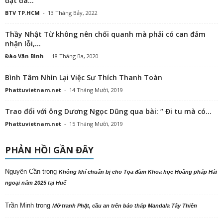
đặt đá...
BTV TP.HCM
-
13 Tháng Bảy, 2022
Thầy Nhật Từ không nên chối quanh mà phải có can đảm
nhận lỗi,...
Đào Văn Bình
-
18 Tháng Ba, 2020
Bình Tâm Nhìn Lại Việc Sư Thích Thanh Toàn
Phattuvietnam.net
-
14 Tháng Mười, 2019
Trao đổi với ông Dương Ngọc Dũng qua bài: “ Đi tu mà có...
Phattuvietnam.net
-
15 Tháng Mười, 2019
PHẢN HỒI GẦN ĐÂY
Nguyên Cần
trong
Không khí chuẩn bị cho Tọa đàm Khoa học Hoằng pháp Hải
ngoại năm 2025 tại Huế
Trần Minh
trong
Mở tranh Phật, cầu an trên bảo tháp Mandala Tây Thiên