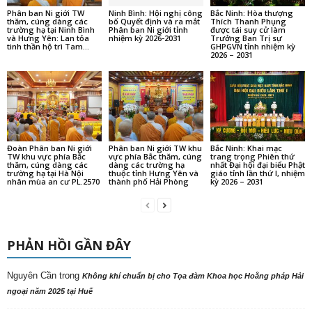
Phân ban Ni giới TW
Ninh Bình: Hội nghị công
Bắc Ninh: Hòa thượng
thăm, cúng dàng các
bố Quyết định và ra mắt
Thích Thanh Phụng
trường hạ tại Ninh Bình
Phân ban Ni giới tỉnh
được tái suy cử làm
và Hưng Yên: Lan tỏa
nhiệm kỳ 2026-2031
Trưởng Ban Trị sự
tinh thần hộ trì Tam...
GHPGVN tỉnh nhiệm kỳ
2026 – 2031
Đoàn Phân ban Ni giới
Phân ban Ni giới TW khu
Bắc Ninh: Khai mạc
TW khu vực phía Bắc
vực phía Bắc thăm, cúng
trang trọng Phiên thứ
thăm, cúng dàng các
dàng các trường hạ
nhất Đại hội đại biểu Phật
trường hạ tại Hà Nội
thuộc tỉnh Hưng Yên và
giáo tỉnh lần thứ I, nhiệm
nhân mùa an cư PL.2570
thành phố Hải Phòng
kỳ 2026 – 2031
PHẢN HỒI GẦN ĐÂY
Nguyên Cần
trong
Không khí chuẩn bị cho Tọa đàm Khoa học Hoằng pháp Hải
ngoại năm 2025 tại Huế