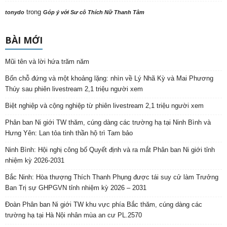
trong
tonydo
Góp ý với Sư cô Thích Nữ Thanh Tâm
BÀI MỚI
Mũi tên và lời hứa trăm năm
Bốn chỗ đứng và một khoảng lặng: nhìn về Lý Nhã Kỳ và Mai Phương
Thúy sau phiên livestream 2,1 triệu người xem
Biệt nghiệp và cộng nghiệp từ phiên livestream 2,1 triệu người xem
Phân ban Ni giới TW thăm, cúng dàng các trường hạ tại Ninh Bình và
Hưng Yên: Lan tỏa tinh thần hộ trì Tam bảo
Ninh Bình: Hội nghị công bố Quyết định và ra mắt Phân ban Ni giới tỉnh
nhiệm kỳ 2026-2031
Bắc Ninh: Hòa thượng Thích Thanh Phụng được tái suy cử làm Trưởng
Ban Trị sự GHPGVN tỉnh nhiệm kỳ 2026 – 2031
Đoàn Phân ban Ni giới TW khu vực phía Bắc thăm, cúng dàng các
trường hạ tại Hà Nội nhân mùa an cư PL.2570