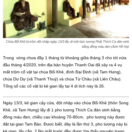
Chùa Bối Khê bị trộm đột nhập ngày 13/3 lấy đi một bức tượng Phật Thích Ca đản sinh
bằng đồng màu đen (Ảnh Hồ Hạ)
Trong vòng chưa đầy 1 tháng từ khoảng giữa tháng 3 cho tới nửa
đầu tháng 4/2020, trên địa bàn huyện Thanh Oai đã xảy ra 4 vụ
mất trộm cổ vật tại chùa Bối Khê, đình Đại Định (xã Tam Hưng),
chùa Dư Dự (xã Thanh Thuỷ) và chùa Từ Châu (xã Liên Châu).
Tổng số các cổ vật bị kẻ gian lấy tại 4 di tích này là 26.
Ngày 13/3, kẻ gian cậy cửa, đột nhập vào chùa Bối Khê (thôn Song
Khê, xã Tam Hưng) lấy đi 1 pho tượng Thích Ca đản sinh bằng
đồng màu đen, chiều cao khoảng 70-80cm, pho tượng này được
đặt tại gian Tam Bảo. Được biết, đây là lần thứ 3, pho tượng này bị
kẻ gian lấy cắp. 2 lần mất trước đều được tìm thấy nguyên trạng