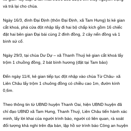
và trả lại cho chùa.
Ngày 16/3, đình Đại Định (thôn Đại Định, xã Tam Hưng) bị kẻ gian
cắt khoá, phá cửa đột nhập lấy đi hai bộ chấp kích gồm 16 chiếc
đặt hai bên gian Đại bái cùng 2 đỉnh đồng, 2 cây nến đồng và 1
bình sứ cổ.
Ngày 29/3, tại chùa Dư Dự – xã Thanh Thuỷ kẻ gian cắt khoá lấy
trộm 1 chuồng đồng, 2 bát bình hương (đặt tại Tam bảo)
Đến ngày 11/4, kẻ gian tiếp tục đột nhập vào chùa Từ Châu- xã
Liên Châu lấy trộm 1 chuông đồng có chiều cao 1m, đườn kính
0,6m.
Theo thông tin từ UBND huyện Thanh Oai, hiện UBND huyện đã
chỉ đạo UBND xã Tam Hưng, Thanh Thuỷ, Liên Châu tiến hành xác
minh, lấy lời khai của người trình báo, người có liên quan, rà soát
đối tượng khả nghi trên địa bàn, lập hồ sơ trình báo Công an huyện