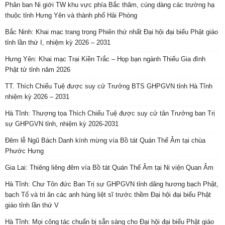
Phân ban Ni giới TW khu vực phía Bắc thăm, cúng dàng các trường hạ
thuộc tỉnh Hưng Yên và thành phố Hải Phòng
Bắc Ninh: Khai mạc trang trọng Phiên thứ nhất Đại hội đại biểu Phật giáo
tỉnh lần thứ I, nhiệm kỳ 2026 – 2031
Hưng Yên: Khai mạc Trại Kiền Trắc – Họp bạn ngành Thiếu Gia đình
Phật tử tỉnh năm 2026
TT. Thích Chiếu Tuệ được suy cử Trưởng BTS GHPGVN tỉnh Hà Tĩnh
nhiệm kỳ 2026 – 2031
Hà Tĩnh: Thượng tọa Thích Chiếu Tuệ được suy cử tân Trưởng ban Trị
sự GHPGVN tỉnh, nhiệm kỳ 2026-2031
Đêm lễ Ngũ Bách Danh kính mừng vía Bồ tát Quán Thế Âm tại chùa
Phước Hưng
Gia Lai: Thiêng liêng đêm vía Bồ tát Quán Thế Âm tại Ni viện Quan Âm
Hà Tĩnh: Chư Tôn đức Ban Trị sự GHPGVN tỉnh dâng hương bạch Phật,
bạch Tổ và tri ân các anh hùng liệt sĩ trước thềm Đại hội đại biểu Phật
giáo tỉnh lần thứ V
Hà Tĩnh: Mọi công tác chuẩn bị sẵn sàng cho Đại hội đại biểu Phật giáo