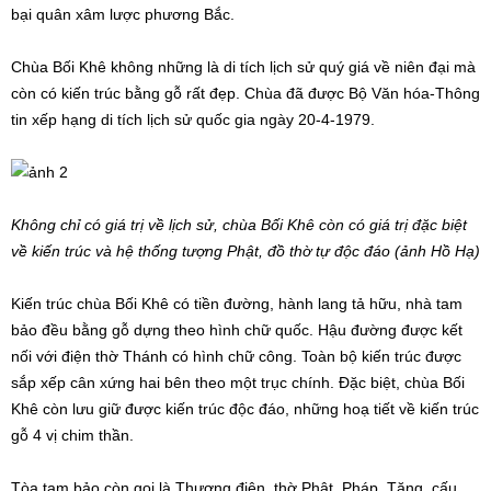
bại quân xâm lược phương Bắc.
Chùa Bối Khê không những là di tích lịch sử quý giá về niên đại mà
còn có kiến trúc bằng gỗ rất đẹp. Chùa đã được Bộ Văn hóa-Thông
tin xếp hạng di tích lịch sử quốc gia ngày 20-4-1979.
Không chỉ có giá trị về lịch sử, chùa Bối Khê còn có giá trị đặc biệt
về kiến trúc và hệ thống tượng Phật, đồ thờ tự độc đáo (ảnh Hồ Hạ)
Kiến trúc chùa Bối Khê có tiền đường, hành lang tả hữu, nhà tam
bảo đều bằng gỗ dựng theo hình chữ quốc. Hậu đường được kết
nối với điện thờ Thánh có hình chữ công. Toàn bộ kiến trúc được
sắp xếp cân xứng hai bên theo một trục chính. Đặc biệt, chùa Bối
Khê còn lưu giữ được kiến trúc độc đáo, những hoạ tiết về kiến trúc
gỗ 4 vị chim thần.
Tòa tam bảo còn gọi là Thượng điện, thờ Phật, Pháp, Tăng, cấu