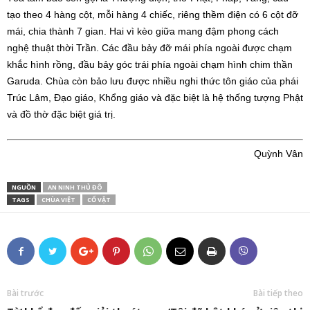
tạo theo 4 hàng cột, mỗi hàng 4 chiếc, riêng thềm điện có 6 cột đỡ
mái, chia thành 7 gian. Hai vì kèo giữa mang đậm phong cách
nghệ thuật thời Trần. Các đầu bảy đỡ mái phía ngoài được chạm
khắc hình rồng, đầu bảy góc trái phía ngoài chạm hình chim thần
Garuda. Chùa còn bảo lưu được nhiều nghi thức tôn giáo của phái
Trúc Lâm, Đạo giáo, Khổng giáo và đặc biệt là hệ thống tượng Phật
và đồ thờ đặc biệt giá trị.
Quỳnh Vân
NGUỒN
AN NINH THỦ ĐÔ
TAGS
CHÙA VIỆT
CỔ VẬT
Bài trước
Bài tiếp theo