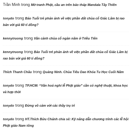
Trần Minh
trong
Mở tranh Phật, cầu an trên bảo tháp Mandala Tây Thiên
trong
tonydo
Báo Tuổi trẻ phản ảnh về việc phần đất chùa cổ Giác Lâm bị rao
bán với giá 60 tỉ đồng?
trong
kennytruong
Vãn cảnh chùa cổ ngàn năm ở Triều Tiên
trong
kennytruong
Báo Tuổi trẻ phản ảnh về việc phần đất chùa cổ Giác Lâm bị
rao bán với giá 60 tỉ đồng?
trong
Thích Thanh Châu
Quảng Ninh. Chùa Tiêu Dao Khóa Tu Học Cuối Năm
trong
tonydo
TP.HCM: “Văn hoá nghi lễ Phật giáo” cần có nghệ thuật, khoa học
và hợp thời
trong
tonydo
Đừng vô cảm với các thầy trụ trì
trong
tonydo
HT.Thích Bửu Chánh chia sẻ: Kỹ năng dẫn chương trình các lễ hội
Phật giáo Nam tông