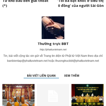
Từ khổ đau đến giải thoát
‘Tôi đã bật khóc ở siêu thị
(*)
0 đồng’ của người Sài Gòn
Thường trực BBT
http://phattuvietnam.net
Tin, bài viết cộng tác xin gửi về Trang tin điện tử Phật tử Việt Nam theo địa chỉ
banbientap@phattuvietnam.net
hoặc
thuongtrucbbt@phattuvietnam.net
BÀI VIẾT LIÊN QUAN
XEM THÊM