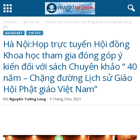
Trang chủ
Bài nổi bật
Hà Nội:Họp trực tuyến Hội đồng Khoa học tham gia đóng
góp...
BÀI NỔI BẬT
TIN TỨC
Hà Nội:Họp trực tuyến Hội đồng
Khoa học tham gia đóng góp ý
kiến đối với sách Chuyên khảo “ 40
năm – Chặng đường Lịch sử Giáo
Hội Phật giáo Việt Nam”
Bởi
Nguyễn Tường Long
-
9 Tháng Chín, 2021