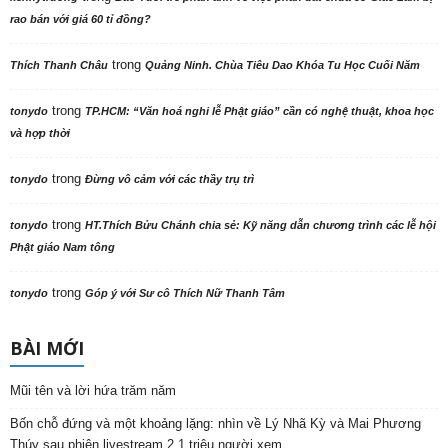
rao bán với giá 60 tỉ đồng?
trong
Thích Thanh Châu
Quảng Ninh. Chùa Tiêu Dao Khóa Tu Học Cuối Năm
trong
tonydo
TP.HCM: “Văn hoá nghi lễ Phật giáo” cần có nghệ thuật, khoa học
và hợp thời
trong
tonydo
Đừng vô cảm với các thầy trụ trì
trong
tonydo
HT.Thích Bửu Chánh chia sẻ: Kỹ năng dẫn chương trình các lễ hội
Phật giáo Nam tông
trong
tonydo
Góp ý với Sư cô Thích Nữ Thanh Tâm
BÀI MỚI
Mũi tên và lời hứa trăm năm
Bốn chỗ đứng và một khoảng lặng: nhìn về Lý Nhã Kỳ và Mai Phương
Thúy sau phiên livestream 2,1 triệu người xem