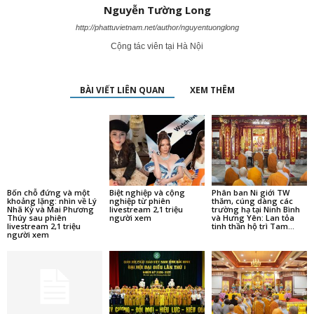
Nguyễn Tường Long
http://phattuvietnam.net/author/nguyentuonglong
Cộng tác viên tại Hà Nội
BÀI VIẾT LIÊN QUAN
XEM THÊM
Bốn chỗ đứng và một
Biệt nghiệp và cộng
Phân ban Ni giới TW
khoảng lặng: nhìn về Lý
nghiệp từ phiên
thăm, cúng dàng các
Nhã Kỳ và Mai Phương
livestream 2,1 triệu
trường hạ tại Ninh Bình
Thúy sau phiên
người xem
và Hưng Yên: Lan tỏa
livestream 2,1 triệu
tinh thần hộ trì Tam...
người xem