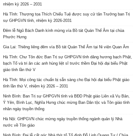
nhiệm kỳ 2026 – 2031
Hà Tĩnh: Thượng tọa Thích Chiếu Tuệ được suy cử tân Trưởng ban Trị
sự GHPGVN tỉnh, nhiệm kỳ 2026-2031
Đêm lễ Ngũ Bách Danh kính mừng vía Bồ tát Quán Thế Âm tại chùa
Phước Hưng
Gia Lai: Thiêng liêng đêm vía Bồ tát Quán Thế Âm tại Ni viện Quan Âm
Hà Tĩnh: Chư Tôn đức Ban Trị sự GHPGVN tỉnh dâng hương bạch Phật,
bạch Tổ và tri ân các anh hùng liệt sĩ trước thềm Đại hội đại biểu Phật
giáo tỉnh lần thứ V
Hà Tĩnh: Mọi công tác chuẩn bị sẵn sàng cho Đại hội đại biểu Phật giáo
tỉnh lần thứ V, nhiệm kỳ 2026 – 2031
Ninh Bình: Ban Trị sự GHPGVN tỉnh và BĐD Phật giáo Liên xã Vụ Bản,
Ý Yên, Bình Lục, Nghĩa Hưng chúc mừng Ban Dân tộc và Tôn giáo tỉnh
nhân ngày truyền thống
Hà Nội: GHPGVN chúc mừng ngày truyền thống ngành quản lý Nhà
nước về Tôn giáo
Ninh Bình: Đại lễ cất nóc Nhà thờ tổ Tổ đình Đỗ Linh Quang Tự ( Chùa