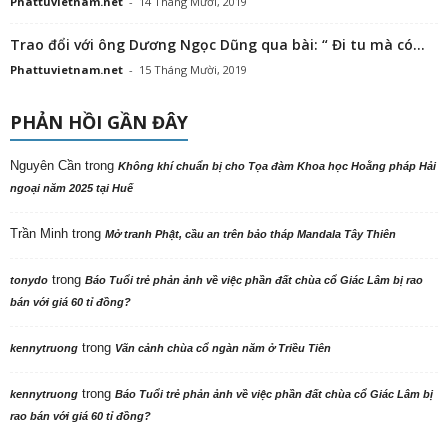
Phattuvietnam.net
-
14 Tháng Mười, 2019
Trao đổi với ông Dương Ngọc Dũng qua bài: “ Đi tu mà có...
Phattuvietnam.net
-
15 Tháng Mười, 2019
PHẢN HỒI GẦN ĐÂY
Nguyên Cần
trong
Không khí chuẩn bị cho Tọa đàm Khoa học Hoằng pháp Hải
ngoại năm 2025 tại Huế
Trần Minh
trong
Mở tranh Phật, cầu an trên bảo tháp Mandala Tây Thiên
trong
tonydo
Báo Tuổi trẻ phản ảnh về việc phần đất chùa cổ Giác Lâm bị rao
bán với giá 60 tỉ đồng?
trong
kennytruong
Vãn cảnh chùa cổ ngàn năm ở Triều Tiên
trong
kennytruong
Báo Tuổi trẻ phản ảnh về việc phần đất chùa cổ Giác Lâm bị
rao bán với giá 60 tỉ đồng?