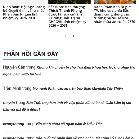
Ninh Bình: Hội nghị công
Bắc Ninh: Hòa thượng
Đoàn Phân ban Ni giới
bố Quyết định và ra mắt
Thích Thanh Phụng
TW khu vực phía Bắc
Phân ban Ni giới tỉnh
được tái suy cử làm
thăm, cúng dàng các
nhiệm kỳ 2026-2031
Trưởng Ban Trị sự
trường hạ tại Hà Nội
GHPGVN tỉnh nhiệm kỳ
nhân mùa an cư PL.2570
2026 – 2031
PHẢN HỒI GẦN ĐÂY
Nguyên Cần
trong
Không khí chuẩn bị cho Tọa đàm Khoa học Hoằng pháp Hải
ngoại năm 2025 tại Huế
Trần Minh
trong
Mở tranh Phật, cầu an trên bảo tháp Mandala Tây Thiên
trong
tonydo
Báo Tuổi trẻ phản ảnh về việc phần đất chùa cổ Giác Lâm bị rao
bán với giá 60 tỉ đồng?
trong
kennytruong
Vãn cảnh chùa cổ ngàn năm ở Triều Tiên
trong
kennytruong
Báo Tuổi trẻ phản ảnh về việc phần đất chùa cổ Giác Lâm bị