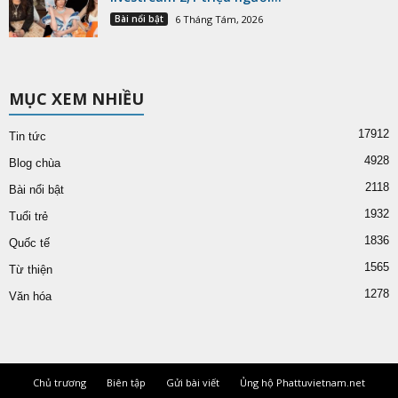
Bài nổi bật
6 Tháng Tám, 2026
MỤC XEM NHIỀU
17912
Tin tức
4928
Blog chùa
2118
Bài nổi bật
1932
Tuổi trẻ
1836
Quốc tế
1565
Từ thiện
1278
Văn hóa
Chủ trương
Biên tập
Gửi bài viết
Ủng hộ Phattuvietnam.net