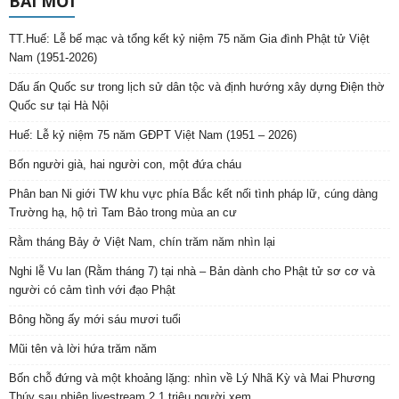
BÀI MỚI
TT.Huế: Lễ bế mạc và tổng kết kỷ niệm 75 năm Gia đình Phật tử Việt
Nam (1951-2026)
Dấu ấn Quốc sư trong lịch sử dân tộc và định hướng xây dựng Điện thờ
Quốc sư tại Hà Nội
Huế: Lễ kỷ niệm 75 năm GĐPT Việt Nam (1951 – 2026)
Bốn người già, hai người con, một đứa cháu
Phân ban Ni giới TW khu vực phía Bắc kết nối tình pháp lữ, cúng dàng
Trường hạ, hộ trì Tam Bảo trong mùa an cư
Rằm tháng Bảy ở Việt Nam, chín trăm năm nhìn lại
Nghi lễ Vu lan (Rằm tháng 7) tại nhà – Bản dành cho Phật tử sơ cơ và
người có cảm tình với đạo Phật
Bông hồng ấy mới sáu mươi tuổi
Mũi tên và lời hứa trăm năm
Bốn chỗ đứng và một khoảng lặng: nhìn về Lý Nhã Kỳ và Mai Phương
Thúy sau phiên livestream 2,1 triệu người xem