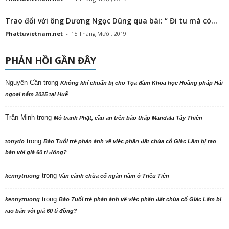
Trao đổi với ông Dương Ngọc Dũng qua bài: “ Đi tu mà có...
Phattuvietnam.net
-
15 Tháng Mười, 2019
PHẢN HỒI GẦN ĐÂY
Nguyên Cần
trong
Không khí chuẩn bị cho Tọa đàm Khoa học Hoằng pháp Hải
ngoại năm 2025 tại Huế
Trần Minh
trong
Mở tranh Phật, cầu an trên bảo tháp Mandala Tây Thiên
trong
tonydo
Báo Tuổi trẻ phản ảnh về việc phần đất chùa cổ Giác Lâm bị rao
bán với giá 60 tỉ đồng?
trong
kennytruong
Vãn cảnh chùa cổ ngàn năm ở Triều Tiên
trong
kennytruong
Báo Tuổi trẻ phản ảnh về việc phần đất chùa cổ Giác Lâm bị
rao bán với giá 60 tỉ đồng?