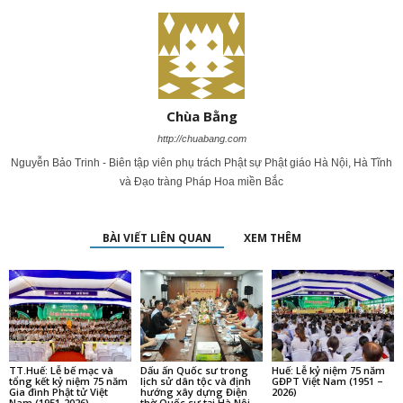
Chùa Bằng
http://chuabang.com
Nguyễn Bảo Trinh - Biên tập viên phụ trách Phật sự Phật giáo Hà Nội, Hà Tĩnh
và Đạo tràng Pháp Hoa miền Bắc
BÀI VIẾT LIÊN QUAN
XEM THÊM
TT.Huế: Lễ bế mạc và
Dấu ấn Quốc sư trong
Huế: Lễ kỷ niệm 75 năm
tổng kết kỷ niệm 75 năm
lịch sử dân tộc và định
GĐPT Việt Nam (1951 –
Gia đình Phật tử Việt
hướng xây dựng Điện
2026)
Nam (1951-2026)
thờ Quốc sư tại Hà Nội