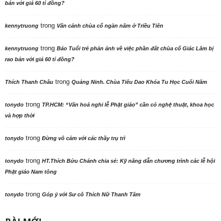
bán với giá 60 tỉ đồng?
trong
kennytruong
Vãn cảnh chùa cổ ngàn năm ở Triều Tiên
trong
kennytruong
Báo Tuổi trẻ phản ảnh về việc phần đất chùa cổ Giác Lâm bị
rao bán với giá 60 tỉ đồng?
trong
Thích Thanh Châu
Quảng Ninh. Chùa Tiêu Dao Khóa Tu Học Cuối Năm
trong
tonydo
TP.HCM: “Văn hoá nghi lễ Phật giáo” cần có nghệ thuật, khoa học
và hợp thời
trong
tonydo
Đừng vô cảm với các thầy trụ trì
trong
tonydo
HT.Thích Bửu Chánh chia sẻ: Kỹ năng dẫn chương trình các lễ hội
Phật giáo Nam tông
trong
tonydo
Góp ý với Sư cô Thích Nữ Thanh Tâm