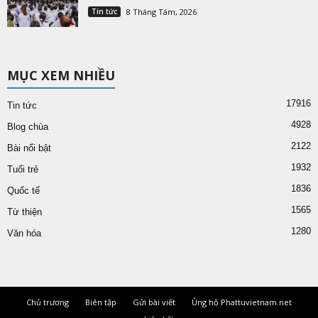
Tin tức
8 Tháng Tám, 2026
MỤC XEM NHIỀU
17916
Tin tức
4928
Blog chùa
2122
Bài nổi bật
1932
Tuổi trẻ
1836
Quốc tế
1565
Từ thiện
1280
Văn hóa
Chủ trương
Biên tập
Gửi bài viết
Ủng hộ Phattuvietnam.net