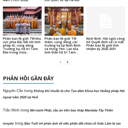
Phân ban Ni giới TW khu
Phân ban Ni giới TW
Ninh Bình: Hội nghị công
vực phía Bắc kết nối tình
thăm, cúng dàng các
bố Quyết định và ra mắt
pháp lữ, cúng dàng
trường hạ tại Ninh Bình
Phân ban Ni giới tỉnh
Trường hạ, hộ trì Tam
và Hưng Yên: Lan tỏa
nhiệm kỳ 2026-2031
Bảo trong mùa...
tinh thần hộ trì Tam...
PHẢN HỒI GẦN ĐÂY
Nguyên Cần
trong
Không khí chuẩn bị cho Tọa đàm Khoa học Hoằng pháp Hải
ngoại năm 2025 tại Huế
Trần Minh
trong
Mở tranh Phật, cầu an trên bảo tháp Mandala Tây Thiên
trong
tonydo
Báo Tuổi trẻ phản ảnh về việc phần đất chùa cổ Giác Lâm bị rao