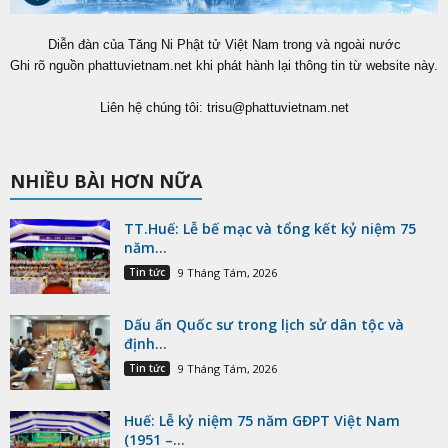
Diễn đàn của Tăng Ni Phật tử Việt Nam trong và ngoài nước
Ghi rõ nguồn phattuvietnam.net khi phát hành lại thông tin từ website này.
Liên hệ chúng tôi:
trisu@phattuvietnam.net
NHIỀU BÀI HƠN NỮA
TT.Huế: Lễ bế mạc và tổng kết kỷ niệm 75
năm...
Tin tức
9 Tháng Tám, 2026
Dấu ấn Quốc sư trong lịch sử dân tộc và
định...
Tin tức
9 Tháng Tám, 2026
Huế: Lễ kỷ niệm 75 năm GĐPT Việt Nam
(1951 –...