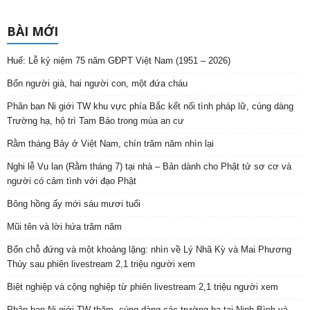
BÀI MỚI
Huế: Lễ kỷ niệm 75 năm GĐPT Việt Nam (1951 – 2026)
Bốn người già, hai người con, một đứa cháu
Phân ban Ni giới TW khu vực phía Bắc kết nối tình pháp lữ, cúng dàng
Trường hạ, hộ trì Tam Bảo trong mùa an cư
Rằm tháng Bảy ở Việt Nam, chín trăm năm nhìn lại
Nghi lễ Vu lan (Rằm tháng 7) tại nhà – Bản dành cho Phật tử sơ cơ và
người có cảm tình với đạo Phật
Bông hồng ấy mới sáu mươi tuổi
Mũi tên và lời hứa trăm năm
Bốn chỗ đứng và một khoảng lặng: nhìn về Lý Nhã Kỳ và Mai Phương
Thúy sau phiên livestream 2,1 triệu người xem
Biệt nghiệp và cộng nghiệp từ phiên livestream 2,1 triệu người xem
Phân ban Ni giới TW thăm, cúng dàng các trường hạ tại Ninh Bình và