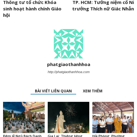
Thông tư tổ chức Khóa
TP. HCM: Tưởng niệm cố Ni
sinh hoạt hành chính Giáo
trưởng Thích nữ Giác Nhẫn
hội
phatgiaothanhhoa
http://phatgiaothanhhoa.com
BÀI VIẾT LIÊN QUAN
XEM THÊM
Đêm lễ Ngũ Bách Danh
Gia Lai: Thiêng liêng
Hải Phòng: Phường