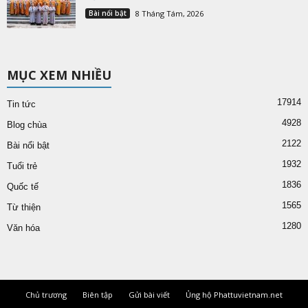
Bài nổi bật
8 Tháng Tám, 2026
MỤC XEM NHIỀU
17914
Tin tức
4928
Blog chùa
2122
Bài nổi bật
1932
Tuổi trẻ
1836
Quốc tế
1565
Từ thiện
1280
Văn hóa
Chủ trương
Biên tập
Gửi bài viết
Ủng hộ Phattuvietnam.net