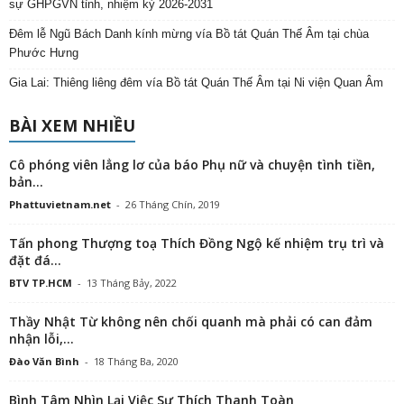
sự GHPGVN tỉnh, nhiệm kỳ 2026-2031
Đêm lễ Ngũ Bách Danh kính mừng vía Bồ tát Quán Thế Âm tại chùa
Phước Hưng
Gia Lai: Thiêng liêng đêm vía Bồ tát Quán Thế Âm tại Ni viện Quan Âm
BÀI XEM NHIỀU
Cô phóng viên lẳng lơ của báo Phụ nữ và chuyện tình tiền,
bản...
Phattuvietnam.net
-
26 Tháng Chín, 2019
Tấn phong Thượng toạ Thích Đồng Ngộ kế nhiệm trụ trì và
đặt đá...
BTV TP.HCM
-
13 Tháng Bảy, 2022
Thầy Nhật Từ không nên chối quanh mà phải có can đảm
nhận lỗi,...
Đào Văn Bình
-
18 Tháng Ba, 2020
Bình Tâm Nhìn Lại Việc Sư Thích Thanh Toàn