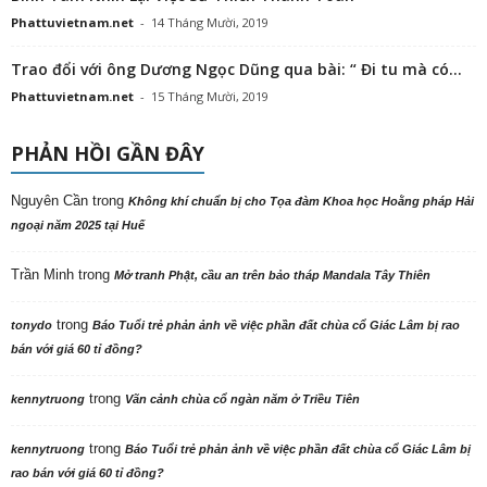
Phattuvietnam.net
-
14 Tháng Mười, 2019
Trao đổi với ông Dương Ngọc Dũng qua bài: “ Đi tu mà có...
Phattuvietnam.net
-
15 Tháng Mười, 2019
PHẢN HỒI GẦN ĐÂY
Nguyên Cần
trong
Không khí chuẩn bị cho Tọa đàm Khoa học Hoằng pháp Hải
ngoại năm 2025 tại Huế
Trần Minh
trong
Mở tranh Phật, cầu an trên bảo tháp Mandala Tây Thiên
trong
tonydo
Báo Tuổi trẻ phản ảnh về việc phần đất chùa cổ Giác Lâm bị rao
bán với giá 60 tỉ đồng?
trong
kennytruong
Vãn cảnh chùa cổ ngàn năm ở Triều Tiên
trong
kennytruong
Báo Tuổi trẻ phản ảnh về việc phần đất chùa cổ Giác Lâm bị
rao bán với giá 60 tỉ đồng?