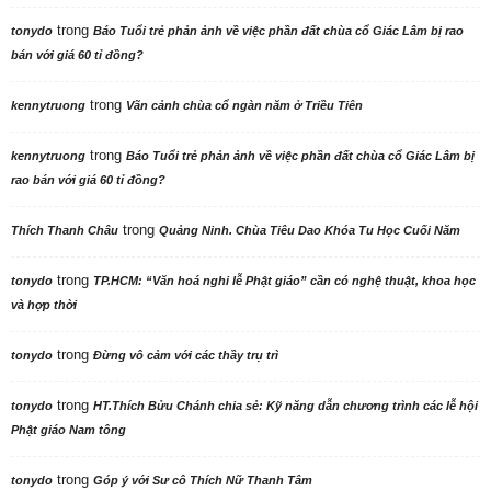
trong
tonydo
Báo Tuổi trẻ phản ảnh về việc phần đất chùa cổ Giác Lâm bị rao
bán với giá 60 tỉ đồng?
trong
kennytruong
Vãn cảnh chùa cổ ngàn năm ở Triều Tiên
trong
kennytruong
Báo Tuổi trẻ phản ảnh về việc phần đất chùa cổ Giác Lâm bị
rao bán với giá 60 tỉ đồng?
trong
Thích Thanh Châu
Quảng Ninh. Chùa Tiêu Dao Khóa Tu Học Cuối Năm
trong
tonydo
TP.HCM: “Văn hoá nghi lễ Phật giáo” cần có nghệ thuật, khoa học
và hợp thời
trong
tonydo
Đừng vô cảm với các thầy trụ trì
trong
tonydo
HT.Thích Bửu Chánh chia sẻ: Kỹ năng dẫn chương trình các lễ hội
Phật giáo Nam tông
trong
tonydo
Góp ý với Sư cô Thích Nữ Thanh Tâm