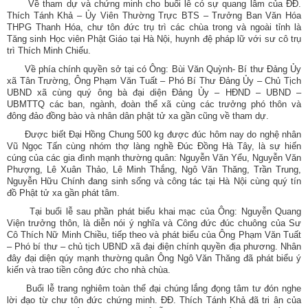
Về tham dự và chứng minh cho buổi lễ có sự quang lâm của ĐĐ.
Thích Tánh Khả – Ủy Viên Thường Trực BTS – Trưởng Ban Văn Hóa
THPG Thanh Hóa, chư tôn đức trụ trì các chùa trong và ngoài tỉnh là
Tăng sinh Học viên Phật Giáo tại Hà Nội, huynh đệ pháp lữ với sư cô trụ
trì Thích Minh Chiếu.
Về phía chính quyền sở tại có Ông: Bùi Văn Quỳnh- Bí thư Đảng Ủy
xã Tân Trường, Ông Phạm Văn Tuất – Phó Bí Thư Đảng Ủy – Chủ Tịch
UBND xã cùng quý ông bà đại diện Đảng Ủy – HĐND – UBND –
UBMTTQ các ban, ngành, đoàn thể xã cùng các trưởng phó thôn và
đông đảo đồng bào và nhân dân phật tử xa gần cũng về tham dự.
Được biết Đại Hồng Chung 500 kg được đúc hôm nay do nghệ nhân
Vũ Ngọc Tấn cùng nhóm thợ làng nghề Đúc Đồng Hà Tây, là sự hiến
cúng của các gia đình mạnh thường quân: Nguyễn Văn Yểu, Nguyễn Văn
Phượng, Lê Xuân Thảo, Lê Minh Thắng, Ngô Văn Thăng, Trần Trung,
Nguyễn Hữu Chính đang sinh sống và công tác tại Hà Nội cùng quý tín
đồ Phật tử xa gần phát tâm.
Tại buổi lễ sau phần phát biểu khai mạc của Ông: Nguyễn Quang
Viện trưởng thôn, là diễn nói ý nghĩa và Công đức đúc chuông của Sư
Cô Thích Nữ Minh Chiều, tiếp theo và phát biểu của Ông Phạm Văn Tuất
– Phó bí thư – chủ tịch UBND xã đại điện chính quyền địa phương. Nhân
đây đại diện qúy mạnh thường quân Ông Ngô Văn Thăng đã phát biểu ý
kiến và trao tiền công đức cho nhà chùa.
Buổi lễ trang nghiêm toàn thể đại chúng lắng đọng tâm tư đón nghe
lời đạo từ chư tôn đức chứng minh. ĐĐ. Thích Tánh Khả đã tri ân của