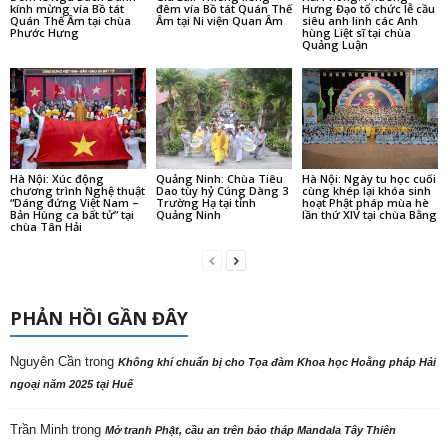
kính mừng vía Bồ tát
đêm vía Bồ tát Quán Thế
Hưng Đạo tổ chức lễ cầu
Quán Thế Âm tại chùa
Âm tại Ni viện Quan Âm
siêu anh linh các Anh
Phước Hưng
hùng Liệt sĩ tại chùa
Quảng Luận
Hà Nội: Xúc động
Quảng Ninh: Chùa Tiêu
Hà Nội: Ngày tu học cuối
chương trình Nghệ thuật
Dao tùy hỷ Cúng Dàng 3
cùng khép lại khóa sinh
“Dáng đứng Việt Nam –
Trường Hạ tại tỉnh
hoạt Phật pháp mùa hè
Bản Hùng ca bất tử” tại
Quảng Ninh
lần thứ XIV tại chùa Bằng
chùa Tân Hải
PHẢN HỒI GẦN ĐÂY
Nguyên Cần
trong
Không khí chuẩn bị cho Tọa đàm Khoa học Hoằng pháp Hải
ngoại năm 2025 tại Huế
Trần Minh
trong
Mở tranh Phật, cầu an trên bảo tháp Mandala Tây Thiên