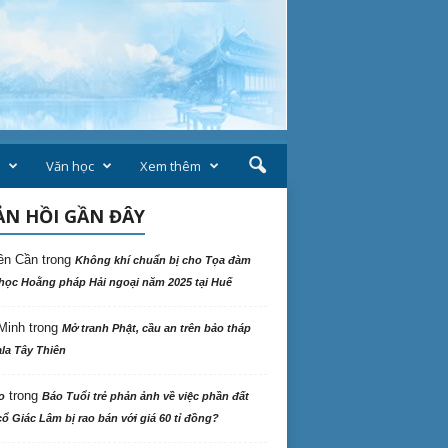
Văn học
Xem thêm
N HỒI GẦN ĐÂY
ên Cần
trong
Không khí chuẩn bị cho Tọa đàm
học Hoằng pháp Hải ngoại năm 2025 tại Huế
Minh
trong
Mở tranh Phật, cầu an trên bảo tháp
la Tây Thiên
trong
o
Báo Tuổi trẻ phản ảnh về việc phần đất
ổ Giác Lâm bị rao bán với giá 60 tỉ đồng?