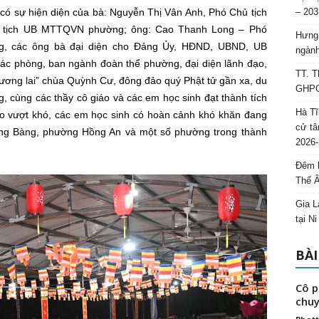
– 203
ó sự hiện diện của bà: Nguyễn Thị Vân Anh, Phó Chủ tịch
ủ tịch UB MTTQVN phường; ông: Cao Thanh Long – Phó
Hưng 
g, các ông bà đại diện cho Đảng Ủy, HĐND, UBND, UB
ngành
 phòng, ban ngành đoàn thể phường, đại diện lãnh đạo,
TT. T
ơng lai” chùa Quỳnh Cư, đông đảo quý Phật tử gần xa, du
GHPGV
 cùng các thầy cô giáo và các em học sinh đạt thành tích
Hà Tĩ
èo vượt khó, các em học sinh có hoàn cảnh khó khăn đang
cử tâ
ồng Bàng, phường Hồng An và một số phường trong thành
2026-
Đêm l
Thế 
Gia L
tại N
BÀI
Cô p
chuy