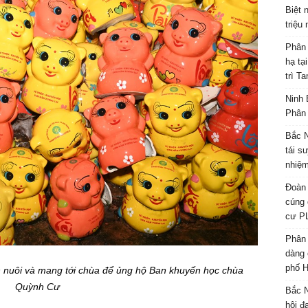
Biệt 
triệu
Phân 
hạ tạ
trì T
Ninh 
Phân 
Bắc N
tái s
nhiệm
Đoàn 
cúng 
cư P
Phân 
dàng 
phố H
nh nuôi và mang tới chùa để ủng hộ Ban khuyến học chùa
Quỳnh Cư
Bắc N
hội đ