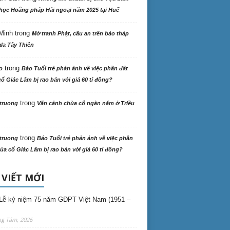
học Hoằng pháp Hải ngoại năm 2025 tại Huế
Minh
trong
Mở tranh Phật, cầu an trên bảo tháp
la Tây Thiên
trong
o
Báo Tuổi trẻ phản ảnh về việc phần đất
ổ Giác Lâm bị rao bán với giá 60 tỉ đồng?
trong
truong
Vãn cảnh chùa cổ ngàn năm ở Triều
trong
truong
Báo Tuổi trẻ phản ảnh về việc phần
ùa cổ Giác Lâm bị rao bán với giá 60 tỉ đồng?
 VIẾT MỚI
Lễ kỷ niệm 75 năm GĐPT Việt Nam (1951 –
ng Tám, 2026