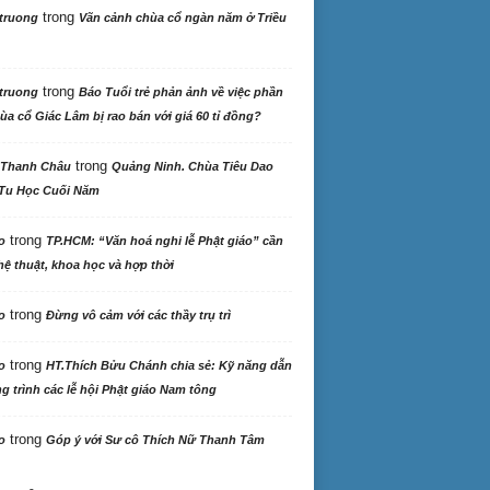
trong
truong
Vãn cảnh chùa cổ ngàn năm ở Triều
trong
truong
Báo Tuổi trẻ phản ảnh về việc phần
ùa cổ Giác Lâm bị rao bán với giá 60 tỉ đồng?
trong
 Thanh Châu
Quảng Ninh. Chùa Tiêu Dao
Tu Học Cuối Năm
trong
o
TP.HCM: “Văn hoá nghi lễ Phật giáo” cần
ệ thuật, khoa học và hợp thời
trong
o
Đừng vô cảm với các thầy trụ trì
trong
o
HT.Thích Bửu Chánh chia sẻ: Kỹ năng dẫn
 trình các lễ hội Phật giáo Nam tông
trong
o
Góp ý với Sư cô Thích Nữ Thanh Tâm