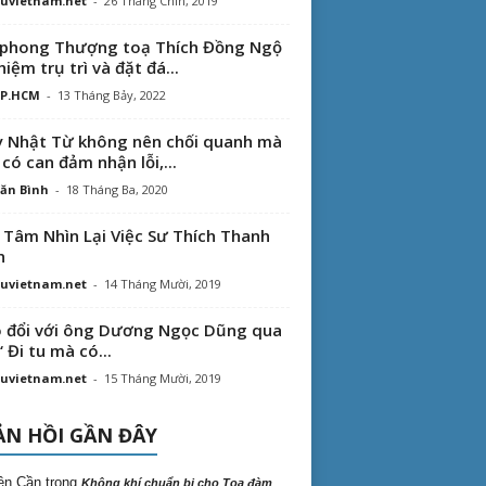
uvietnam.net
-
26 Tháng Chín, 2019
phong Thượng toạ Thích Đồng Ngộ
hiệm trụ trì và đặt đá...
TP.HCM
-
13 Tháng Bảy, 2022
 Nhật Từ không nên chối quanh mà
 có can đảm nhận lỗi,...
ăn Bình
-
18 Tháng Ba, 2020
 Tâm Nhìn Lại Việc Sư Thích Thanh
n
uvietnam.net
-
14 Tháng Mười, 2019
 đổi với ông Dương Ngọc Dũng qua
“ Đi tu mà có...
uvietnam.net
-
15 Tháng Mười, 2019
N HỒI GẦN ĐÂY
ên Cần
trong
Không khí chuẩn bị cho Tọa đàm