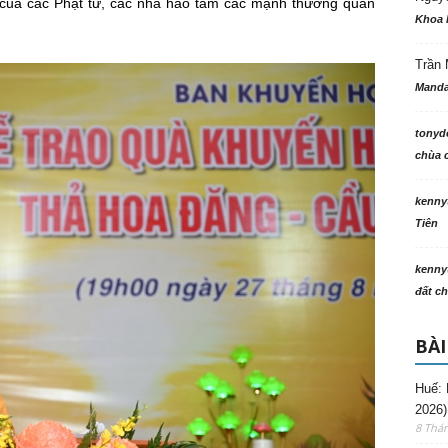
 của các Phật tử, các nhà hảo tâm các mạnh thường quân
Khoa 
Trần 
Manda
tonyd
chùa c
kenny
Tiên
kenny
đất ch
BÀI
Huế: 
2026)
8 Thá