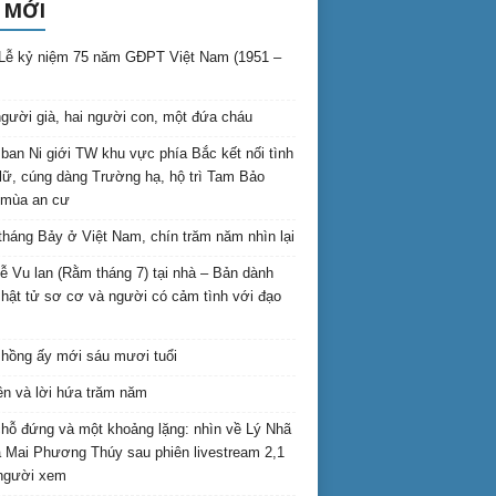
 MỚI
Lễ kỷ niệm 75 năm GĐPT Việt Nam (1951 –
gười già, hai người con, một đứa cháu
ban Ni giới TW khu vực phía Bắc kết nối tình
lữ, cúng dàng Trường hạ, hộ trì Tam Bảo
 mùa an cư
háng Bảy ở Việt Nam, chín trăm năm nhìn lại
lễ Vu lan (Rằm tháng 7) tại nhà – Bản dành
hật tử sơ cơ và người có cảm tình với đạo
hồng ấy mới sáu mươi tuổi
ên và lời hứa trăm năm
hỗ đứng và một khoảng lặng: nhìn về Lý Nhã
 Mai Phương Thúy sau phiên livestream 2,1
 người xem