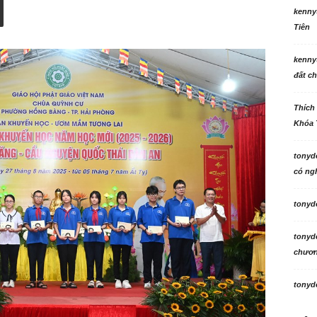
kenny
Tiên
kenny
đất ch
Thích
Khóa 
tonyd
có ngh
tonyd
tonyd
chương
tonyd