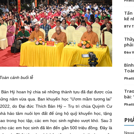
Phatt
Tấn 
kế n
BTV 
Thầy
phải
Đào V
Bình
Toà
Toàn cảnh buổi lễ
Phatt
Trao
ch Bản Hỷ hoan hỷ chia sẻ những thành tựu đã đạt được của
bài: 
hững năm vừa qua. Ban khuyến học “Ươm mầm tương lai”
Phatt
2022, do Đại đức Thích Bản Hỷ – Trụ trì chùa Quỳnh Cư
 nhà hảo tâm nuôi lợn đất để ủng hộ quỹ khuyến học, tặng
PHẢ
cao trong học tập, các em học sinh nghèo vượt khó. Sau 3
 cho các em học sinh đã lên đến gần 500 triệu đồng. Đây là
Nguy