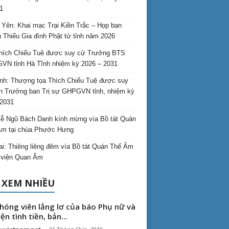
1
Yên: Khai mạc Trại Kiền Trắc – Họp bạn
 Thiếu Gia đình Phật tử tỉnh năm 2026
hích Chiếu Tuệ được suy cử Trưởng BTS
N tỉnh Hà Tĩnh nhiệm kỳ 2026 – 2031
nh: Thượng tọa Thích Chiếu Tuệ được suy
n Trưởng ban Trị sự GHPGVN tỉnh, nhiệm kỳ
2031
ễ Ngũ Bách Danh kính mừng vía Bồ tát Quán
Âm tại chùa Phước Hưng
ai: Thiêng liêng đêm vía Bồ tát Quán Thế Âm
i viện Quan Âm
 XEM NHIỀU
hóng viên lẳng lơ của báo Phụ nữ và
ện tình tiền, bản...