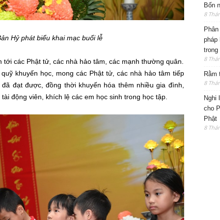
Bốn n
8 Thá
Phân 
ản Hỷ phát biểu khai mạc buổi lễ
pháp 
trong
8 Thá
i ân tới các Phật tử, các nhà hảo tâm, các mạnh thường quân.
ây quỹ khuyến học, mong các Phật tử, các nhà hảo tâm tiếp
Rằm t
8 Thá
ả đã đạt được, đồng thời khuyến hóa thêm nhiều gia đình,
 tài động viên, khích lệ các em học sinh trong học tập.
Nghi 
cho P
Phật
8 Thá