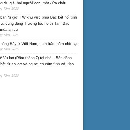
gười già, hai người con, một đứa cháu
ng Tám, 2026
ban Ni giới TW khu vực phía Bắc kết nối tình
lữ, cúng dàng Trường hạ, hộ trì Tam Bảo
 mùa an cư
ng Tám, 2026
háng Bảy ở Việt Nam, chín trăm năm nhìn lại
ng Tám, 2026
lễ Vu lan (Rằm tháng 7) tại nhà – Bản dành
hật tử sơ cơ và người có cảm tình với đạo
ng Tám, 2026