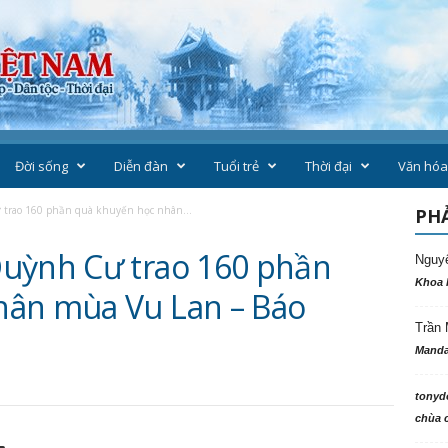
Đời sống
Diễn đàn
Tuổi trẻ
Thời đại
Văn hóa
trao 160 phần quà khuyến học nhân...
PHẢ
Quỳnh Cư trao 160 phần
Nguy
Khoa 
hân mùa Vu Lan – Báo
Trần 
Manda
tonyd
chùa c