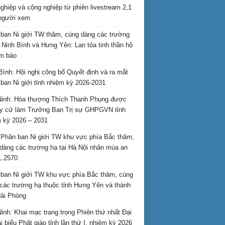
nghiệp và cộng nghiệp từ phiên livestream 2,1
 người xem
ban Ni giới TW thăm, cúng dàng các trường
i Ninh Bình và Hưng Yên: Lan tỏa tinh thần hộ
am bảo
Bình: Hội nghị công bố Quyết định và ra mắt
ban Ni giới tỉnh nhiệm kỳ 2026-2031
inh: Hòa thượng Thích Thanh Phụng được
uy cử làm Trưởng Ban Trị sự GHPGVN tỉnh
 kỳ 2026 – 2031
Phân ban Ni giới TW khu vực phía Bắc thăm,
dàng các trường hạ tại Hà Nội nhân mùa an
L.2570
ban Ni giới TW khu vực phía Bắc thăm, cúng
các trường hạ thuộc tỉnh Hưng Yên và thành
ải Phòng
inh: Khai mạc trang trọng Phiên thứ nhất Đại
ại biểu Phật giáo tỉnh lần thứ I, nhiệm kỳ 2026