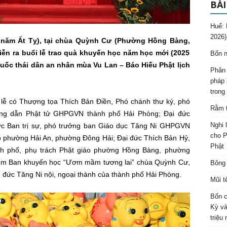
BÀI
Huế: 
2026)
7 năm Ất Tỵ), tại chùa Quỳnh Cư (Phường Hồng Bàng,
iễn ra buổi lễ trao quà khuyến học năm học mới (2025
Bốn n
uốc thái dân an nhân mùa Vu Lan – Báo Hiếu Phật lịch
Phân 
pháp 
trong
lễ có Thượng tọa Thích Bản Điền, Phó chánh thư ký, phó
Rằm t
ng dẫn Phật tử GHPGVN thành phố Hải Phòng; Đại đức
Nghi 
ực Ban trị sự, phó trưởng ban Giáo dục Tăng Ni GHPGVN
cho P
áo phường Hải An, phường Đông Hải; Đại đức Thích Bản Hỷ,
Phật
h phố, phụ trách Phật giáo phường Hồng Bàng, phường
hiệm Ban khuyến học “Ươm mầm tương lai” chùa Quỳnh Cư,
Bông 
n đức Tăng Ni nội, ngoại thành của thành phố Hải Phòng.
Mũi t
Bốn c
Kỳ và
triệu