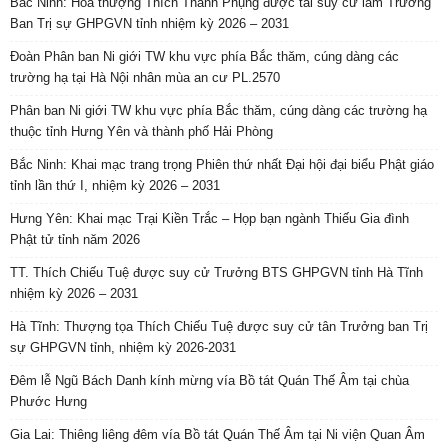
Bắc Ninh: Hòa thượng Thích Thanh Phụng được tái suy cử làm Trưởng
Ban Trị sự GHPGVN tỉnh nhiệm kỳ 2026 – 2031
Đoàn Phân ban Ni giới TW khu vực phía Bắc thăm, cúng dàng các
trường hạ tại Hà Nội nhân mùa an cư PL.2570
Phân ban Ni giới TW khu vực phía Bắc thăm, cúng dàng các trường hạ
thuộc tỉnh Hưng Yên và thành phố Hải Phòng
Bắc Ninh: Khai mạc trang trọng Phiên thứ nhất Đại hội đại biểu Phật giáo
tỉnh lần thứ I, nhiệm kỳ 2026 – 2031
Hưng Yên: Khai mạc Trại Kiền Trắc – Họp bạn ngành Thiếu Gia đình
Phật tử tỉnh năm 2026
TT. Thích Chiếu Tuệ được suy cử Trưởng BTS GHPGVN tỉnh Hà Tĩnh
nhiệm kỳ 2026 – 2031
Hà Tĩnh: Thượng tọa Thích Chiếu Tuệ được suy cử tân Trưởng ban Trị
sự GHPGVN tỉnh, nhiệm kỳ 2026-2031
Đêm lễ Ngũ Bách Danh kính mừng vía Bồ tát Quán Thế Âm tại chùa
Phước Hưng
Gia Lai: Thiêng liêng đêm vía Bồ tát Quán Thế Âm tại Ni viện Quan Âm