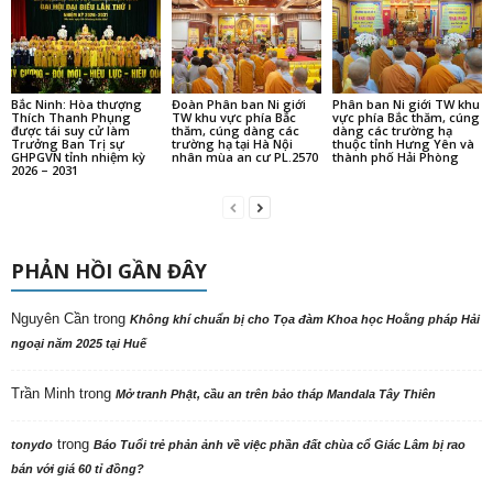
Bắc Ninh: Hòa thượng
Đoàn Phân ban Ni giới
Phân ban Ni giới TW khu
Thích Thanh Phụng
TW khu vực phía Bắc
vực phía Bắc thăm, cúng
được tái suy cử làm
thăm, cúng dàng các
dàng các trường hạ
Trưởng Ban Trị sự
trường hạ tại Hà Nội
thuộc tỉnh Hưng Yên và
GHPGVN tỉnh nhiệm kỳ
nhân mùa an cư PL.2570
thành phố Hải Phòng
2026 – 2031
PHẢN HỒI GẦN ĐÂY
Nguyên Cần
trong
Không khí chuẩn bị cho Tọa đàm Khoa học Hoằng pháp Hải
ngoại năm 2025 tại Huế
Trần Minh
trong
Mở tranh Phật, cầu an trên bảo tháp Mandala Tây Thiên
trong
tonydo
Báo Tuổi trẻ phản ảnh về việc phần đất chùa cổ Giác Lâm bị rao
bán với giá 60 tỉ đồng?