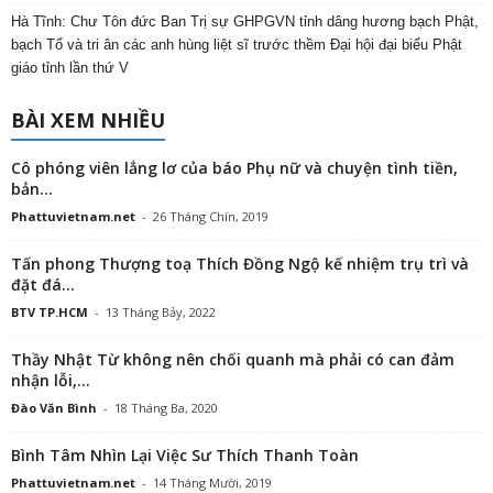
Hà Tĩnh: Chư Tôn đức Ban Trị sự GHPGVN tỉnh dâng hương bạch Phật,
bạch Tổ và tri ân các anh hùng liệt sĩ trước thềm Đại hội đại biểu Phật
giáo tỉnh lần thứ V
BÀI XEM NHIỀU
Cô phóng viên lẳng lơ của báo Phụ nữ và chuyện tình tiền,
bản...
Phattuvietnam.net
-
26 Tháng Chín, 2019
Tấn phong Thượng toạ Thích Đồng Ngộ kế nhiệm trụ trì và
đặt đá...
BTV TP.HCM
-
13 Tháng Bảy, 2022
Thầy Nhật Từ không nên chối quanh mà phải có can đảm
nhận lỗi,...
Đào Văn Bình
-
18 Tháng Ba, 2020
Bình Tâm Nhìn Lại Việc Sư Thích Thanh Toàn
Phattuvietnam.net
-
14 Tháng Mười, 2019