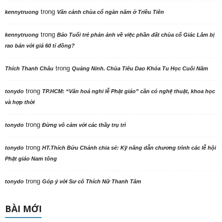
trong
kennytruong
Vãn cảnh chùa cổ ngàn năm ở Triều Tiên
trong
kennytruong
Báo Tuổi trẻ phản ảnh về việc phần đất chùa cổ Giác Lâm bị
rao bán với giá 60 tỉ đồng?
trong
Thích Thanh Châu
Quảng Ninh. Chùa Tiêu Dao Khóa Tu Học Cuối Năm
trong
tonydo
TP.HCM: “Văn hoá nghi lễ Phật giáo” cần có nghệ thuật, khoa học
và hợp thời
trong
tonydo
Đừng vô cảm với các thầy trụ trì
trong
tonydo
HT.Thích Bửu Chánh chia sẻ: Kỹ năng dẫn chương trình các lễ hội
Phật giáo Nam tông
trong
tonydo
Góp ý với Sư cô Thích Nữ Thanh Tâm
BÀI MỚI