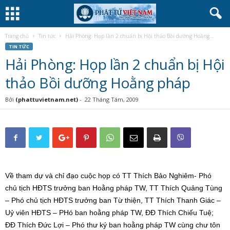
Trang chủ
Tin tức
Hải Phòng: Họp lần 2 chuẩn bị Hội thảo Bồi dưỡng Hoằng...
TIN TỨC
Hải Phòng: Họp lần 2 chuẩn bị Hội
thảo Bồi dưỡng Hoằng pháp
Bởi
(phattuvietnam.net)
-
22 Tháng Tám, 2009
Về tham dự và chỉ đạo cuộc họp có TT Thích Bảo Nghiêm- Phó
chủ tịch HĐTS trưởng ban Hoằng pháp TW, TT Thích Quảng Tùng
– Phó chủ tịch HĐTS trưởng ban Từ thiện, TT Thích Thanh Giác –
Uỷ viên HĐTS – PHó ban hoằng pháp TW, ĐĐ Thích Chiếu Tuệ;
ĐĐ Thích Đức Lợi – Phó thư ký ban hoằng pháp TW cùng chư tôn