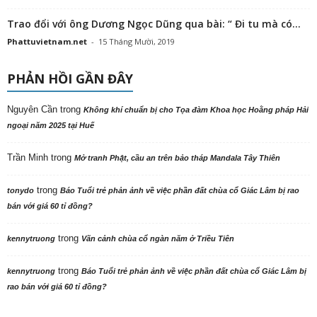
Trao đổi với ông Dương Ngọc Dũng qua bài: “ Đi tu mà có...
Phattuvietnam.net
-
15 Tháng Mười, 2019
PHẢN HỒI GẦN ĐÂY
Nguyên Cần
trong
Không khí chuẩn bị cho Tọa đàm Khoa học Hoằng pháp Hải
ngoại năm 2025 tại Huế
Trần Minh
trong
Mở tranh Phật, cầu an trên bảo tháp Mandala Tây Thiên
trong
tonydo
Báo Tuổi trẻ phản ảnh về việc phần đất chùa cổ Giác Lâm bị rao
bán với giá 60 tỉ đồng?
trong
kennytruong
Vãn cảnh chùa cổ ngàn năm ở Triều Tiên
trong
kennytruong
Báo Tuổi trẻ phản ảnh về việc phần đất chùa cổ Giác Lâm bị
rao bán với giá 60 tỉ đồng?