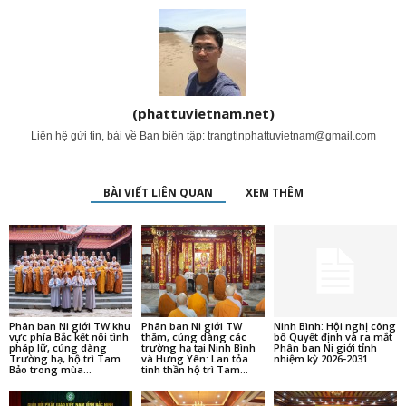
(phattuvietnam.net)
Liên hệ gửi tin, bài về Ban biên tập:
trangtinphattuvietnam@gmail.com
BÀI VIẾT LIÊN QUAN
XEM THÊM
Phân ban Ni giới TW khu
Phân ban Ni giới TW
Ninh Bình: Hội nghị công
vực phía Bắc kết nối tình
thăm, cúng dàng các
bố Quyết định và ra mắt
pháp lữ, cúng dàng
trường hạ tại Ninh Bình
Phân ban Ni giới tỉnh
Trường hạ, hộ trì Tam
và Hưng Yên: Lan tỏa
nhiệm kỳ 2026-2031
Bảo trong mùa...
tinh thần hộ trì Tam...