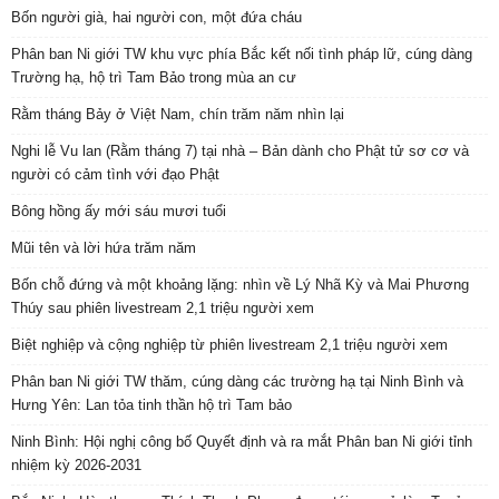
Bốn người già, hai người con, một đứa cháu
Phân ban Ni giới TW khu vực phía Bắc kết nối tình pháp lữ, cúng dàng
Trường hạ, hộ trì Tam Bảo trong mùa an cư
Rằm tháng Bảy ở Việt Nam, chín trăm năm nhìn lại
Nghi lễ Vu lan (Rằm tháng 7) tại nhà – Bản dành cho Phật tử sơ cơ và
người có cảm tình với đạo Phật
Bông hồng ấy mới sáu mươi tuổi
Mũi tên và lời hứa trăm năm
Bốn chỗ đứng và một khoảng lặng: nhìn về Lý Nhã Kỳ và Mai Phương
Thúy sau phiên livestream 2,1 triệu người xem
Biệt nghiệp và cộng nghiệp từ phiên livestream 2,1 triệu người xem
Phân ban Ni giới TW thăm, cúng dàng các trường hạ tại Ninh Bình và
Hưng Yên: Lan tỏa tinh thần hộ trì Tam bảo
Ninh Bình: Hội nghị công bố Quyết định và ra mắt Phân ban Ni giới tỉnh
nhiệm kỳ 2026-2031