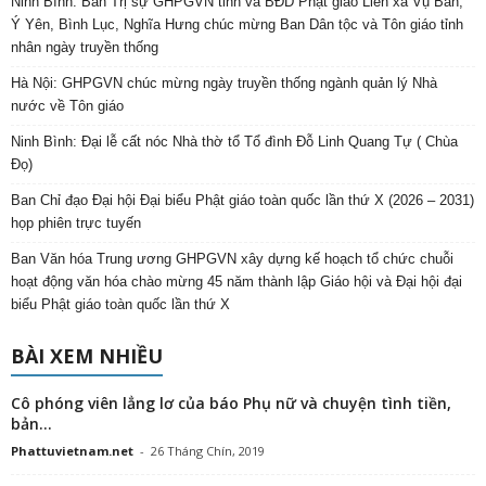
Ninh Bình: Ban Trị sự GHPGVN tỉnh và BĐD Phật giáo Liên xã Vụ Bản,
Ý Yên, Bình Lục, Nghĩa Hưng chúc mừng Ban Dân tộc và Tôn giáo tỉnh
nhân ngày truyền thống
Hà Nội: GHPGVN chúc mừng ngày truyền thống ngành quản lý Nhà
nước về Tôn giáo
Ninh Bình: Đại lễ cất nóc Nhà thờ tổ Tổ đình Đỗ Linh Quang Tự ( Chùa
Đọ)
Ban Chỉ đạo Đại hội Đại biểu Phật giáo toàn quốc lần thứ X (2026 – 2031)
họp phiên trực tuyến
Ban Văn hóa Trung ương GHPGVN xây dựng kế hoạch tổ chức chuỗi
hoạt động văn hóa chào mừng 45 năm thành lập Giáo hội và Đại hội đại
biểu Phật giáo toàn quốc lần thứ X
BÀI XEM NHIỀU
Cô phóng viên lẳng lơ của báo Phụ nữ và chuyện tình tiền,
bản...
Phattuvietnam.net
-
26 Tháng Chín, 2019