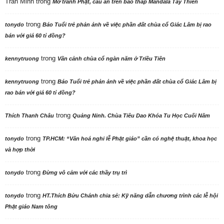
Trần Minh
trong
Mở tranh Phật, cầu an trên bảo tháp Mandala Tây Thiên
trong
tonydo
Báo Tuổi trẻ phản ảnh về việc phần đất chùa cổ Giác Lâm bị rao
bán với giá 60 tỉ đồng?
trong
kennytruong
Vãn cảnh chùa cổ ngàn năm ở Triều Tiên
trong
kennytruong
Báo Tuổi trẻ phản ảnh về việc phần đất chùa cổ Giác Lâm bị
rao bán với giá 60 tỉ đồng?
trong
Thích Thanh Châu
Quảng Ninh. Chùa Tiêu Dao Khóa Tu Học Cuối Năm
trong
tonydo
TP.HCM: “Văn hoá nghi lễ Phật giáo” cần có nghệ thuật, khoa học
và hợp thời
trong
tonydo
Đừng vô cảm với các thầy trụ trì
trong
tonydo
HT.Thích Bửu Chánh chia sẻ: Kỹ năng dẫn chương trình các lễ hội
Phật giáo Nam tông