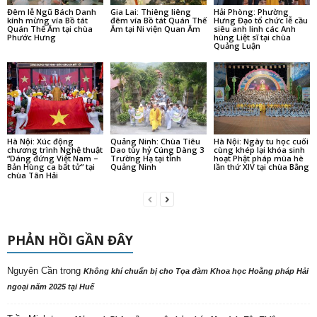
Đêm lễ Ngũ Bách Danh
Gia Lai: Thiêng liêng
Hải Phòng: Phường
kính mừng vía Bồ tát
đêm vía Bồ tát Quán Thế
Hưng Đạo tổ chức lễ cầu
Quán Thế Âm tại chùa
Âm tại Ni viện Quan Âm
siêu anh linh các Anh
Phước Hưng
hùng Liệt sĩ tại chùa
Quảng Luận
Hà Nội: Xúc động
Quảng Ninh: Chùa Tiêu
Hà Nội: Ngày tu học cuối
chương trình Nghệ thuật
Dao tùy hỷ Cúng Dàng 3
cùng khép lại khóa sinh
“Dáng đứng Việt Nam –
Trường Hạ tại tỉnh
hoạt Phật pháp mùa hè
Bản Hùng ca bất tử” tại
Quảng Ninh
lần thứ XIV tại chùa Bằng
chùa Tân Hải
PHẢN HỒI GẦN ĐÂY
Nguyên Cần
trong
Không khí chuẩn bị cho Tọa đàm Khoa học Hoằng pháp Hải
ngoại năm 2025 tại Huế