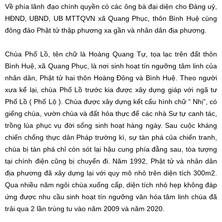
Về phía lãnh đạo chính quyền có các ông bà đại diện cho Đảng uỷ,
HĐND, UBND, UB MTTQVN xã Quang Phục, thôn Bình Huệ cùng
đông đảo Phật tử thập phương xa gần và nhân dân địa phương.
Chùa Phố Lồ, tên chữ là Hoàng Quang Tự, tọa lạc trên đất thôn
Bình Huệ, xã Quang Phục, là nơi sinh hoạt tín ngưỡng tâm linh của
nhân dân, Phật tử hai thôn Hoàng Đông và Bình Huệ. Theo người
xưa kể lại, chùa Phố Lồ trước kia được xây dựng giáp với ngã tư
Phố Lồ ( Phố Lộ ). Chùa được xây dựng kết cấu hình chữ “ Nhị”, có
giếng chùa, vườn chùa và đất hỏa thực để các nhà Sư tự canh tác,
trồng lúa phục vụ đời sống sinh hoạt hàng ngày. Sau cuộc kháng
chiến chống thực dân Pháp trường kì, sự tàn phá của chiến tranh,
chùa bị tàn phá chỉ còn sót lại hậu cung phía đằng sau, tòa tượng
tại chính điện cũng bị chuyển đi. Năm 1992, Phật tử và nhân dân
địa phương đã xây dựng lại với quy mô nhỏ trên diện tích 300m2.
Qua nhiều năm ngôi chùa xuống cấp, diện tích nhỏ hẹp không đáp
ứng được nhu cầu sinh hoạt tín ngưỡng văn hóa tâm linh chùa đã
trải qua 2 lần trùng tu vào năm 2009 và năm 2020.