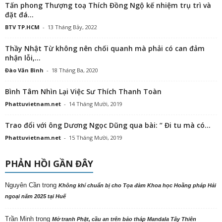
Tấn phong Thượng toạ Thích Đồng Ngộ kế nhiệm trụ trì và
đặt đá...
BTV TP.HCM
-
13 Tháng Bảy, 2022
Thầy Nhật Từ không nên chối quanh mà phải có can đảm
nhận lỗi,...
Đào Văn Bình
-
18 Tháng Ba, 2020
Bình Tâm Nhìn Lại Việc Sư Thích Thanh Toàn
Phattuvietnam.net
-
14 Tháng Mười, 2019
Trao đổi với ông Dương Ngọc Dũng qua bài: “ Đi tu mà có...
Phattuvietnam.net
-
15 Tháng Mười, 2019
PHẢN HỒI GẦN ĐÂY
Nguyên Cần
trong
Không khí chuẩn bị cho Tọa đàm Khoa học Hoằng pháp Hải
ngoại năm 2025 tại Huế
Trần Minh
trong
Mở tranh Phật, cầu an trên bảo tháp Mandala Tây Thiên