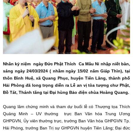
Nhân kỷ niệm ngày Đức Phật Thích Ca Mâu Ni nhập niết bàn,
sáng ngày 24/03/2024 ( nhằm ngày 15/02 năm Giáp Thìn), tại
thôn Bình Huệ, xã Quang Phục, huyện Tiên Lãng, thành phố
Hải Phòng đã long trọng diễn ra Lễ an vị tòa tượng chư Phật,
Bồ Tát, Thánh tăng tại Đại hùng Bảo điện chùa Hoàng Quang.
Quang lâm chứng minh và tham dự buổi lễ có Thượng tọa Thích
Quảng Minh – UV thường trực Ban Văn hóa Trung Ương
GHPGVN, Ủy viên thường trực, trưởng Ban Văn hóa GHPGVN Tp.
Hải Phòng, trưởng Ban Trị sự GHPGVN huyện Tiên Lãng; Đại đức