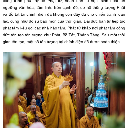
công trình phụ trợ để Phật tử, nhân dân tu học, sinh hoạt tín
ngưỡng văn hóa, tâm linh. Bên cạnh đó, do hệ thống tượng Phật
và Bồ tát tại chính điện đã không còn đầy đủ cho chiến tranh loạn
lạc, cũng như do sự bào mòn của thời gian, Đại đức bản tự tiếp tục
phát tâm kêu gọi các nhà hảo tâm, Phật tử khắp nơi phát tâm công
đức tôn tạo tôn tượng chư Phật, Bồ Tát, Thánh Tăng. Sau một thời
gian tôn tạo, một số tôn tượng tại chính điện đã được hoàn thiện.