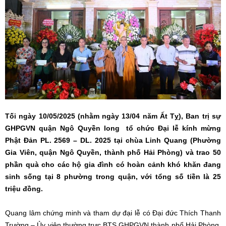
Tối ngày 10/05/2025 (nhằm ngày 13/04 năm Ất Tỵ), Ban trị sự
GHPGVN quận Ngô Quyền long tổ chức Đại lễ kính mừng
Phật Đản PL. 2569 – DL. 2025 tại chùa Linh Quang (Phường
Gia Viên, quận Ngô Quyền, thành phố Hải Phòng) và trao 50
phần quà cho các hộ gia đình có hoàn cảnh khó khăn đang
sinh sống tại 8 phường trong quận, với tổng số tiền là 25
triệu đồng.
Quang lâm chứng minh và tham dự đại lễ có Đại đức Thích Thanh
Trường – Ủy viên thường trực BTS GHPGVN thành phố Hải Phòng,