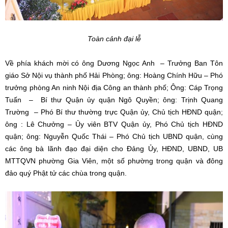
Toàn cảnh đại lễ
Về phía khách mời có ông Dương Ngọc Anh – Trưởng Ban Tôn
giáo Sở Nội vụ thành phố Hải Phòng; ông: Hoàng Chính Hữu – Phó
trưởng phòng An ninh Nội địa Công an thành phố; Ông: Cáp Trọng
Tuấn – Bí thư Quận ủy quận Ngô Quyền; ông: Trịnh Quang
Trường – Phó Bí thư thường trực Quận ủy, Chủ tịch HĐND quận;
ông : Lê Chưởng – Ủy viên BTV Quận ủy, Phó Chủ tịch HĐND
quận; ông: Nguyễn Quốc Thái – Phó Chủ tịch UBND quận, cùng
các ông bà lãnh đạo đại diện cho Đảng Ủy, HĐND, UBND, UB
MTTQVN phường Gia Viên, một số phường trong quận và đông
đảo quý Phật tử các chùa trong quận.