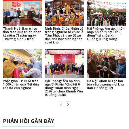
Thanh Hoá: Ban trị sự
Ninh Bình: Chùa Nhân Lý
Hải Phòng: Ấm áp, nhộn
tỉnh trao quà tri ân nhân
trang nghiêm tổ chức lễ
nhịp phiên “Chợ Tết 0
kỷ niệm 79 năm ngày
Tắm Phật và trao 35 xe
đồng” tại chùa Kim
Thương binh, Liệt sĩ
đạp cho học sinh nghèo
Quang (Lũng Đông)
vượt khó
Phật giáo TP.HCM trao
Hải Phòng: Ấm áp tình
Hà Nội: Xuân Di Lặc lan
1.000 phần quà Tết đến
người Phiên “Chợ tết 0
tỏa yêu thương nơi khu
các bà con nghèo
đồng” xuân Bính Ngọ –
dân cư Bằng Liệt
2026 tại chùa Khánh Vân
(Quảng Luận)
PHẢN HỒI GẦN ĐÂY