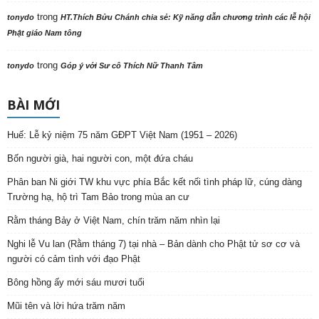
trong
tonydo
HT.Thích Bửu Chánh chia sẻ: Kỹ năng dẫn chương trình các lễ hội
Phật giáo Nam tông
trong
tonydo
Góp ý với Sư cô Thích Nữ Thanh Tâm
BÀI MỚI
Huế: Lễ kỷ niệm 75 năm GĐPT Việt Nam (1951 – 2026)
Bốn người già, hai người con, một đứa cháu
Phân ban Ni giới TW khu vực phía Bắc kết nối tình pháp lữ, cúng dàng
Trường hạ, hộ trì Tam Bảo trong mùa an cư
Rằm tháng Bảy ở Việt Nam, chín trăm năm nhìn lại
Nghi lễ Vu lan (Rằm tháng 7) tại nhà – Bản dành cho Phật tử sơ cơ và
người có cảm tình với đạo Phật
Bông hồng ấy mới sáu mươi tuổi
Mũi tên và lời hứa trăm năm