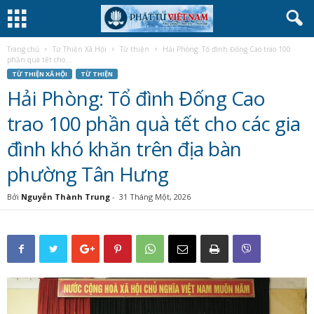
Trang chủ
Từ Thiện Xã Hội
Từ thiện
Hải Phòng: Tổ đình Đống Cao trao 100
phần quà tết cho...
TỪ THIỆN XÃ HỘI
TỪ THIỆN
Hải Phòng: Tổ đình Đống Cao
trao 100 phần quà tết cho các gia
đình khó khăn trên địa bàn
phường Tân Hưng
Bởi
Nguyễn Thành Trung
-
31 Tháng Một, 2026