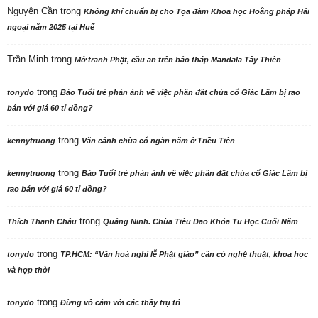
Nguyên Cần
trong
Không khí chuẩn bị cho Tọa đàm Khoa học Hoằng pháp Hải
ngoại năm 2025 tại Huế
Trần Minh
trong
Mở tranh Phật, cầu an trên bảo tháp Mandala Tây Thiên
trong
tonydo
Báo Tuổi trẻ phản ảnh về việc phần đất chùa cổ Giác Lâm bị rao
bán với giá 60 tỉ đồng?
trong
kennytruong
Vãn cảnh chùa cổ ngàn năm ở Triều Tiên
trong
kennytruong
Báo Tuổi trẻ phản ảnh về việc phần đất chùa cổ Giác Lâm bị
rao bán với giá 60 tỉ đồng?
trong
Thích Thanh Châu
Quảng Ninh. Chùa Tiêu Dao Khóa Tu Học Cuối Năm
trong
tonydo
TP.HCM: “Văn hoá nghi lễ Phật giáo” cần có nghệ thuật, khoa học
và hợp thời
trong
tonydo
Đừng vô cảm với các thầy trụ trì