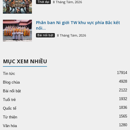
Thời đại
8 Tháng Tám, 2026
Phân ban Ni giới TW khu vực phía Bắc kết
nối...
Bài nổi bật
8 Tháng Tám, 2026
MỤC XEM NHIỀU
17914
Tin tức
4928
Blog chùa
2122
Bài nổi bật
1932
Tuổi trẻ
1836
Quốc tế
1565
Từ thiện
1280
Văn hóa