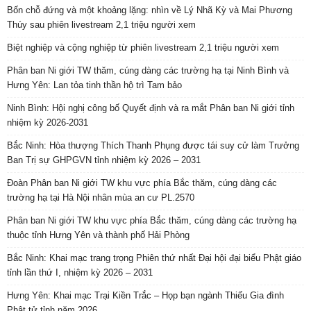
Bốn chỗ đứng và một khoảng lặng: nhìn về Lý Nhã Kỳ và Mai Phương
Thúy sau phiên livestream 2,1 triệu người xem
Biệt nghiệp và cộng nghiệp từ phiên livestream 2,1 triệu người xem
Phân ban Ni giới TW thăm, cúng dàng các trường hạ tại Ninh Bình và
Hưng Yên: Lan tỏa tinh thần hộ trì Tam bảo
Ninh Bình: Hội nghị công bố Quyết định và ra mắt Phân ban Ni giới tỉnh
nhiệm kỳ 2026-2031
Bắc Ninh: Hòa thượng Thích Thanh Phụng được tái suy cử làm Trưởng
Ban Trị sự GHPGVN tỉnh nhiệm kỳ 2026 – 2031
Đoàn Phân ban Ni giới TW khu vực phía Bắc thăm, cúng dàng các
trường hạ tại Hà Nội nhân mùa an cư PL.2570
Phân ban Ni giới TW khu vực phía Bắc thăm, cúng dàng các trường hạ
thuộc tỉnh Hưng Yên và thành phố Hải Phòng
Bắc Ninh: Khai mạc trang trọng Phiên thứ nhất Đại hội đại biểu Phật giáo
tỉnh lần thứ I, nhiệm kỳ 2026 – 2031
Hưng Yên: Khai mạc Trại Kiền Trắc – Họp bạn ngành Thiếu Gia đình
Phật tử tỉnh năm 2026