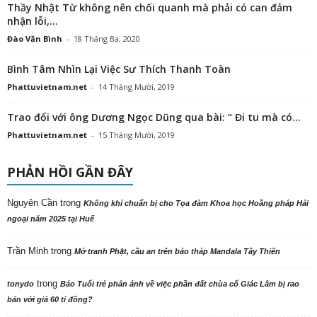
Thầy Nhật Từ không nên chối quanh mà phải có can đảm
nhận lỗi,...
Đào Văn Bình
-
18 Tháng Ba, 2020
Bình Tâm Nhìn Lại Việc Sư Thích Thanh Toàn
Phattuvietnam.net
-
14 Tháng Mười, 2019
Trao đổi với ông Dương Ngọc Dũng qua bài: “ Đi tu mà có...
Phattuvietnam.net
-
15 Tháng Mười, 2019
PHẢN HỒI GẦN ĐÂY
Nguyên Cần
trong
Không khí chuẩn bị cho Tọa đàm Khoa học Hoằng pháp Hải
ngoại năm 2025 tại Huế
Trần Minh
trong
Mở tranh Phật, cầu an trên bảo tháp Mandala Tây Thiên
trong
tonydo
Báo Tuổi trẻ phản ảnh về việc phần đất chùa cổ Giác Lâm bị rao
bán với giá 60 tỉ đồng?