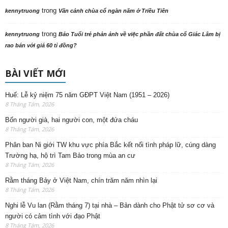
trong
kennytruong
Vãn cảnh chùa cổ ngàn năm ở Triều Tiên
trong
kennytruong
Báo Tuổi trẻ phản ảnh về việc phần đất chùa cổ Giác Lâm bị
rao bán với giá 60 tỉ đồng?
BÀI VIẾT MỚI
Huế: Lễ kỷ niệm 75 năm GĐPT Việt Nam (1951 – 2026)
8 Tháng Tám, 2026
Bốn người già, hai người con, một đứa cháu
8 Tháng Tám, 2026
Phân ban Ni giới TW khu vực phía Bắc kết nối tình pháp lữ, cúng dàng
Trường hạ, hộ trì Tam Bảo trong mùa an cư
8 Tháng Tám, 2026
Rằm tháng Bảy ở Việt Nam, chín trăm năm nhìn lại
8 Tháng Tám, 2026
Nghi lễ Vu lan (Rằm tháng 7) tại nhà – Bản dành cho Phật tử sơ cơ và
người có cảm tình với đạo Phật
8 Tháng Tám, 2026