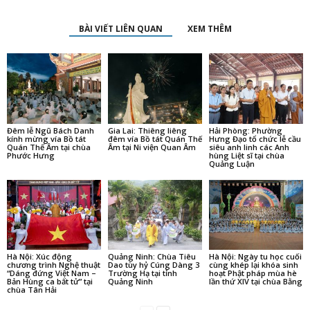
BÀI VIẾT LIÊN QUAN
XEM THÊM
Đêm lễ Ngũ Bách Danh
Gia Lai: Thiêng liêng
Hải Phòng: Phường
kính mừng vía Bồ tát
đêm vía Bồ tát Quán Thế
Hưng Đạo tổ chức lễ cầu
Quán Thế Âm tại chùa
Âm tại Ni viện Quan Âm
siêu anh linh các Anh
Phước Hưng
hùng Liệt sĩ tại chùa
Quảng Luận
Hà Nội: Xúc động
Quảng Ninh: Chùa Tiêu
Hà Nội: Ngày tu học cuối
chương trình Nghệ thuật
Dao tùy hỷ Cúng Dàng 3
cùng khép lại khóa sinh
“Dáng đứng Việt Nam –
Trường Hạ tại tỉnh
hoạt Phật pháp mùa hè
Bản Hùng ca bất tử” tại
Quảng Ninh
lần thứ XIV tại chùa Bằng
chùa Tân Hải