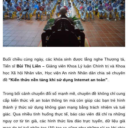
Buổi chiều cùng ngày, các khóa sinh được lắng nghe Thượng tá,
Tiến sĩ
Bùi Thị Liên –
Giảng viên Khoa Lý luận Chính trị và Khoa
học Xã hội Nhân văn, Học viện An ninh Nhân dân chia sẻ chuyên
đề
“Kiến thức nền tảng khi sử dụng Internet an toàn”
.
Trong bối cảnh chuyển đổi số mạnh mẽ, chuyên đề không chỉ cung
cấp kiến thức về an toàn thông tin mà còn giúp các bạn trẻ hình
thành ý thức sử dụng không gian mạng bằng trách nhiệm và tuệ
giác. Qua nhiều tình huống thực tế, báo cáo viên đã chỉ ra những
nguy cơ từ tin giả, các hình thức lừa đảo trực tuyến, dữ liệu giả
mạo do trí tuệ nhân tạo (AI) tạo ra cũng như những rủi ro khi chia