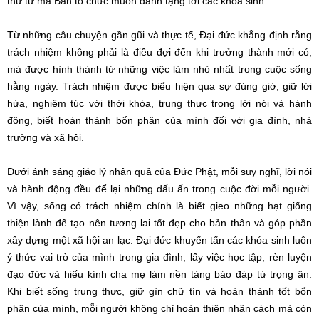
thứ tư mà Ban tổ chức muốn dành tặng tới các khóa sinh.
Từ những câu chuyện gần gũi và thực tế, Đại đức khẳng định rằng
trách nhiệm không phải là điều đợi đến khi trưởng thành mới có,
mà được hình thành từ những việc làm nhỏ nhất trong cuộc sống
hằng ngày. Trách nhiệm được biểu hiện qua sự đúng giờ, giữ lời
hứa, nghiêm túc với thời khóa, trung thực trong lời nói và hành
động, biết hoàn thành bổn phận của mình đối với gia đình, nhà
trường và xã hội.
Dưới ánh sáng giáo lý nhân quả của Đức Phật, mỗi suy nghĩ, lời nói
và hành động đều để lại những dấu ấn trong cuộc đời mỗi người.
Vì vậy, sống có trách nhiệm chính là biết gieo những hạt giống
thiện lành để tạo nên tương lai tốt đẹp cho bản thân và góp phần
xây dựng một xã hội an lạc. Đại đức khuyến tấn các khóa sinh luôn
ý thức vai trò của mình trong gia đình, lấy việc học tập, rèn luyện
đạo đức và hiếu kính cha mẹ làm nền tảng báo đáp tứ trọng ân.
Khi biết sống trung thực, giữ gìn chữ tín và hoàn thành tốt bổn
phận của mình, mỗi người không chỉ hoàn thiện nhân cách mà còn