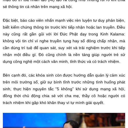
sẻ thông tin cá nhân trên mạng xã hội.
Đặc biệt, báo cáo viên nhấn mạnh việc rèn luyện tư duy phản biện,
biết kiểm chứng thông tin trước khi tiếp nhận hoặc lan truyền. Điều
này cũng rất gần gũi với lời Đức Phật dạy trong Kinh Kalama:
không vội tin chỉ vì nghe truyền tụng hay số đông chấp nhận, mà
cần dùng trí tuệ để quan sát, suy xét và trải nghiệm trước khi tiếp
nhận một điều gì. Đó cũng chính là nền tảng giúp người trẻ sử
dụng công nghệ một cách văn minh, tỉnh thức và có trách nhiệm.
Bên cạnh đó, các khóa sinh còn được hướng dẫn quản lý cảm xúc
trên môi trường số, giữ sự bình tĩnh trước những tình huống phát
sinh, thực hiện nguyên tắc “5 không” khi sử dụng mạng xã hội,
đồng thời chủ động chia sẻ với cha mẹ, thầy cô hoặc người có
trách nhiệm khi gặp khó khăn thay vì tự mình giải quyết.