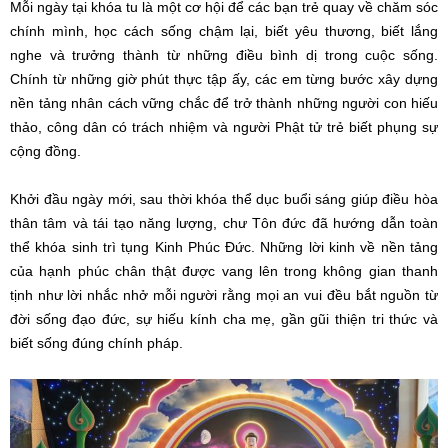
Mỗi ngày tại khóa tu là một cơ hội để các bạn trẻ quay về chăm sóc
chính mình, học cách sống chậm lại, biết yêu thương, biết lắng
nghe và trưởng thành từ những điều bình dị trong cuộc sống.
Chính từ những giờ phút thực tập ấy, các em từng bước xây dựng
nền tảng nhân cách vững chắc để trở thành những người con hiếu
thảo, công dân có trách nhiệm và người Phật tử trẻ biết phụng sự
cộng đồng.
Khởi đầu ngày mới, sau thời khóa thể dục buổi sáng giúp điều hòa
thân tâm và tái tạo năng lượng, chư Tôn đức đã hướng dẫn toàn
thể khóa sinh trì tụng Kinh Phúc Đức. Những lời kinh về nền tảng
của hạnh phúc chân thật được vang lên trong không gian thanh
tịnh như lời nhắc nhở mỗi người rằng mọi an vui đều bắt nguồn từ
đời sống đạo đức, sự hiếu kính cha mẹ, gần gũi thiện tri thức và
biết sống đúng chính pháp.