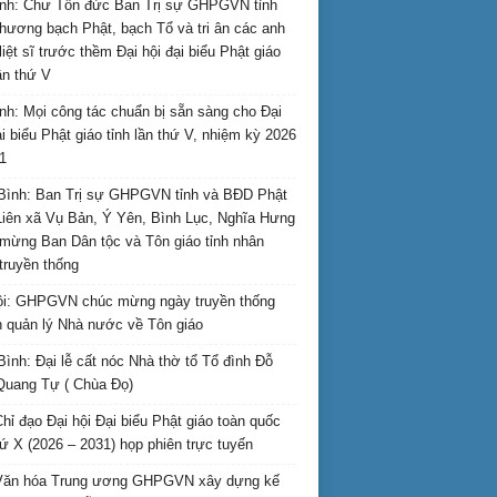
nh: Chư Tôn đức Ban Trị sự GHPGVN tỉnh
hương bạch Phật, bạch Tổ và tri ân các anh
liệt sĩ trước thềm Đại hội đại biểu Phật giáo
lần thứ V
nh: Mọi công tác chuẩn bị sẵn sàng cho Đại
ại biểu Phật giáo tỉnh lần thứ V, nhiệm kỳ 2026
1
Bình: Ban Trị sự GHPGVN tỉnh và BĐD Phật
Liên xã Vụ Bản, Ý Yên, Bình Lục, Nghĩa Hưng
mừng Ban Dân tộc và Tôn giáo tỉnh nhân
truyền thống
i: GHPGVN chúc mừng ngày truyền thống
 quản lý Nhà nước về Tôn giáo
Bình: Đại lễ cất nóc Nhà thờ tổ Tổ đình Đỗ
Quang Tự ( Chùa Đọ)
hỉ đạo Đại hội Đại biểu Phật giáo toàn quốc
hứ X (2026 – 2031) họp phiên trực tuyến
Văn hóa Trung ương GHPGVN xây dựng kế