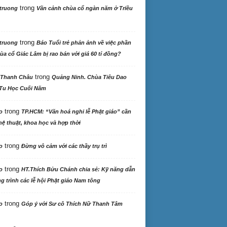
trong
truong
Vãn cảnh chùa cổ ngàn năm ở Triều
trong
truong
Báo Tuổi trẻ phản ảnh về việc phần
ùa cổ Giác Lâm bị rao bán với giá 60 tỉ đồng?
trong
 Thanh Châu
Quảng Ninh. Chùa Tiêu Dao
Tu Học Cuối Năm
trong
o
TP.HCM: “Văn hoá nghi lễ Phật giáo” cần
ệ thuật, khoa học và hợp thời
trong
o
Đừng vô cảm với các thầy trụ trì
trong
o
HT.Thích Bửu Chánh chia sẻ: Kỹ năng dẫn
 trình các lễ hội Phật giáo Nam tông
trong
o
Góp ý với Sư cô Thích Nữ Thanh Tâm