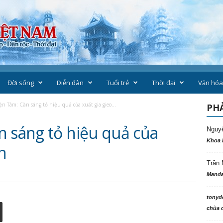
Đời sống
Diễn đàn
Tuổi trẻ
Thời đại
Văn hóa
ện Tâm: Cần sáng tỏ hiệu quả của xuất gia gieo...
PHẢ
n sáng tỏ hiệu quả của
Nguy
Khoa 
n
Trần 
Manda
tonyd
chùa c