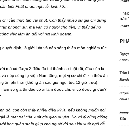
Phatt
cần biết Phật pháp, nghi lễ, kinh kệ…
Trao
bài: 
 chỉ cần thực tập vài phút. Con thấy nhiều sư giả chỉ đứng
Phatt
“tác phong” sư, mà vẫn có người cho tiền, vì thấy để họ
công việc làm ăn đối với nơi kinh doanh.
PHẢ
 quyết định, là giới luật và nếp sống thiền môn nghiêm túc
Nguy
Khoa 
ời mà có được 2 điều đó thì thành sư thật rồi, đâu còn là
Trần 
t và nếp sống tự viện Nam tông, một vị sư chỉ đi xin thức ăn
Manda
g ăn phi thời (không ăn sau giờ ngọ, tức 12 giờ trưa).
i làm sư giả thì đâu có ai làm được chi, vì có được gì đâu?
tonyd
?
chùa c
h đó, con còn thấy nhiều điều kỳ lạ, nếu không muốn nói
kenny
 giả là mặt trái của xuất gia gieo duyên. Nó vô lý cũng giống
Tiên
ời học quân sự là giúp cho người đó sau khi xuất ngũ dễ