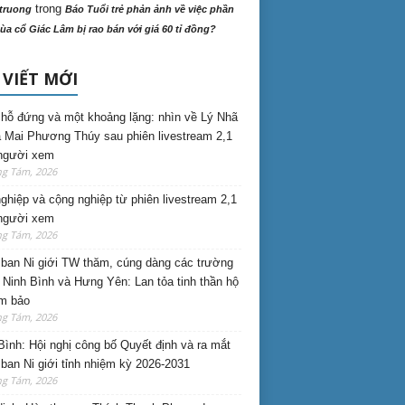
trong
truong
Báo Tuổi trẻ phản ảnh về việc phần
ùa cổ Giác Lâm bị rao bán với giá 60 tỉ đồng?
 VIẾT MỚI
hỗ đứng và một khoảng lặng: nhìn về Lý Nhã
 Mai Phương Thúy sau phiên livestream 2,1
 người xem
ng Tám, 2026
nghiệp và cộng nghiệp từ phiên livestream 2,1
 người xem
ng Tám, 2026
ban Ni giới TW thăm, cúng dàng các trường
i Ninh Bình và Hưng Yên: Lan tỏa tinh thần hộ
am bảo
ng Tám, 2026
Bình: Hội nghị công bố Quyết định và ra mắt
ban Ni giới tỉnh nhiệm kỳ 2026-2031
ng Tám, 2026