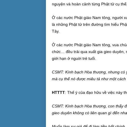
nguyện và hoàn cảnh từng Phật tử cụ thể,
Ở các nước Phật giáo Nam tông, người xu
là những Phật tử trên đường tìm hiểu Phật
Tây.
Ở các nước Phật giáo Nam tông, vua chúa
chức… đều trải qua xuất gia gieo duyên, m
giới hạn ở nguời trẻ tuổi.
CSMT: Kính bạch Hòa thượng, nhưng có ý 
mà cụ thể nó được miêu tả như một cách “
HTTTT
: Thế ý của đạo hữu về việc này t
CSMT: Kính bạch Hòa thượng, con thấy đâ
gieo duyên không có liên quan gì đến nha
Muốn làm sư giả để đi làm tiền bất chính,