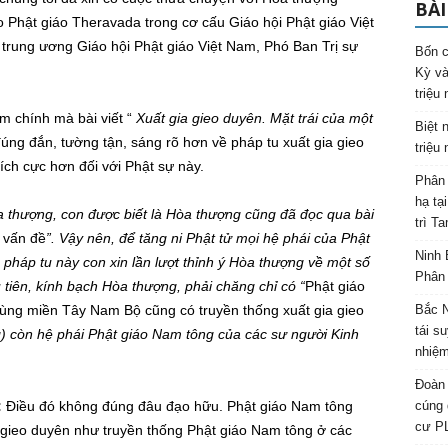
BÀI
o Phật giáo Theravada trong cơ cấu Giáo hội Phật giáo Việt
trung ương Giáo hội Phật giáo Việt Nam, Phó Ban Trị sự
Bốn c
Kỳ và
triệu
m chính mà bài viết “
Xuất gia gieo duyên. Mặt trái của một
Biệt 
đúng đắn, tường tận, sáng rõ hơn về pháp tu xuất gia gieo
triệu
ích cực hơn đối với Phật sự này.
Phân 
hạ tạ
thượng, con được biết là Hòa thượng cũng đã đọc qua bài
trì T
 vấn đề
”. Vậy nên, để tăng ni Phật tử mọi hệ phái của Phật
Ninh 
pháp tu này con xin lần lượt thỉnh ý Hòa thượng về một số
Phân 
u tiên, kính bạch Hòa thượng, phải chăng chỉ có “
Phật giáo
ùng miền Tây Nam Bộ cũng có truyền thống xuất gia gieo
Bắc N
tái s
) còn hệ phái Phật giáo Nam tông của các sư người Kinh
nhiệm
Đoàn 
:
Điều đó không đúng đâu đạo hữu. Phật giáo Nam tông
cúng 
cư P
 gieo duyên như truyền thống Phật giáo Nam tông ở các