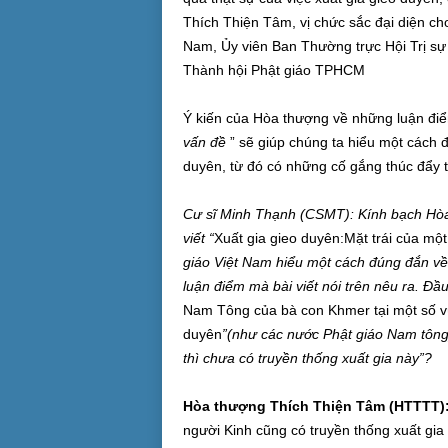
Thích Thiện Tâm, vị chức sắc đại diện ch
Nam, Ủy viên Ban Thường trực Hội Trị sự 
Thành hội Phật giáo TPHCM
Ý kiến của Hòa thượng về những luận điể
vấn đề
” sẽ giúp chúng ta hiểu một cách 
duyên, từ đó có những cố gắng thúc đẩy t
Cư sĩ Minh Thạnh (CSMT): Kính bạch Hòa 
viết “
Xuất gia gieo duyên:Mặt trái của một
giáo Việt Nam hiểu một cách đúng đắn về 
luận điểm mà bài viết nói trên nêu ra. Đầ
Nam Tông của bà con Khmer tại một số v
duyên
”(như các nước Phật giáo Nam tông
thì chưa có truyền thống xuất gia này”?
Hòa thượng Thích Thiện Tâm (HTTTT)
người Kinh cũng có truyền thống xuất gia