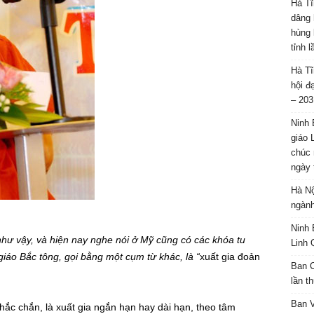
Hà Tĩ
dâng 
hùng 
tỉnh 
Hà Tĩ
hội đ
– 203
Ninh 
giáo 
chúc 
ngày 
Hà Nộ
ngành
Ninh 
ư vậy, và hiện nay nghe nói ở Mỹ cũng có các khóa tu
Linh 
iáo Bắc tông, gọi bằng một cụm từ khác, là “
xuất gia đoản
Ban C
lần t
Ban 
hắc chắn, là xuất gia ngắn hạn hay dài hạn, theo tâm