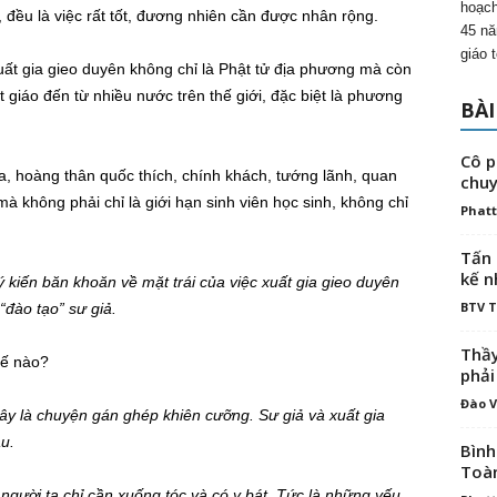
hoạch
 đều là việc rất tốt, đương nhiên cần được nhân rộng.
45 nă
giáo 
ất gia gieo duyên không chỉ là Phật tử địa phương mà còn
 giáo đến từ nhiều nước trên thế giới, đặc biệt là phương
BÀI
Cô p
, hoàng thân quốc thích, chính khách, tướng lãnh, quan
chuy
à không phải chỉ là giới hạn sinh viên học sinh, không chỉ
Phatt
Tấn 
kế n
kiến băn khoăn về mặt trái của việc xuất gia gieo duyên
BTV 
đào tạo” sư giả.
Thầy
hế nào?
phải
Đào V
y là chuyện gán ghép khiên cưỡng. Sư giả và xuất gia
u.
Bình
Toà
 người ta chỉ cần xuống tóc và có y bát. Tức là những yếu