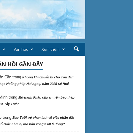
Văn học
Xem thêm
N HỒI GẦN ĐÂY
ên Cần
trong
Không khí chuẩn bị cho Tọa đàm
học Hoằng pháp Hải ngoại năm 2025 tại Huế
Minh
trong
Mở tranh Phật, cầu an trên bảo tháp
la Tây Thiên
trong
o
Báo Tuổi trẻ phản ảnh về việc phần đất
ổ Giác Lâm bị rao bán với giá 60 tỉ đồng?