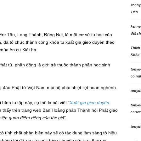
kenny
Tiên
kenny
đất ch
ớc Tân, Long Thành, Đồng Nai, là một cơ sở tu học của
 đã tổ chức thành công khóa tu xuất gia gieo duyên theo
Thích
mùa An cư Kiết hạ.
Khóa 
t tử, phần đông là giới trẻ thuộc thành phần học sinh
tonyd
có ngh
 đảo Phật tử Việt Nam mọi hệ phái nhiệt liệt hoan nghênh.
tonyd
hình tu tập này, cụ thể là bài viết “
Xuất gia gieo duyên:
tonyd
ìm thấy trên trang web Ban Hoằng pháp Thành hội Phật giáo
chương
 hiện quan điểm riêng của tác giả
”.
tonyd
t có tính chất phản biện này sẽ có tác dụng làm sáng tỏ hiệu
, chúng tôi đã xin có cuộc thưa chuyện với Hòa thượng