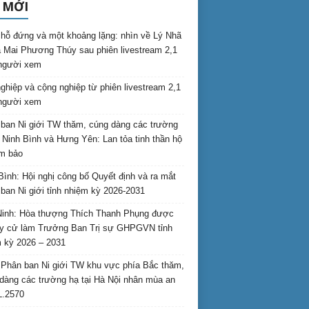
 MỚI
hỗ đứng và một khoảng lặng: nhìn về Lý Nhã
 Mai Phương Thúy sau phiên livestream 2,1
 người xem
nghiệp và cộng nghiệp từ phiên livestream 2,1
 người xem
ban Ni giới TW thăm, cúng dàng các trường
i Ninh Bình và Hưng Yên: Lan tỏa tinh thần hộ
am bảo
Bình: Hội nghị công bố Quyết định và ra mắt
ban Ni giới tỉnh nhiệm kỳ 2026-2031
inh: Hòa thượng Thích Thanh Phụng được
uy cử làm Trưởng Ban Trị sự GHPGVN tỉnh
 kỳ 2026 – 2031
Phân ban Ni giới TW khu vực phía Bắc thăm,
dàng các trường hạ tại Hà Nội nhân mùa an
L.2570