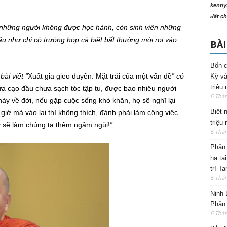
kenny
đất ch
 những người không được học hành, còn sinh viên những
u như chỉ có trường hợp cá biệt bất thường mới rơi vào
BÀI
Bốn c
ài viết “
Xuất gia gieo duyên: Mặt trái của một vấn đề
” có
Kỳ và
triệu
a cạo đầu chưa sạch tóc tập tu, được bao nhiêu người
6 Thá
ày về đời, nếu gặp cuộc sống khó khăn, họ sẽ nghĩ lại
Biệt 
iờ mà vào lại thì không thích, đành phải làm công việc
triệu
y sẽ làm chúng ta thêm ngậm ngùi!
”.
6 Thá
Phân 
hạ tạ
trì T
6 Thá
Ninh 
Phân 
6 Thá