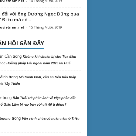
uvietnam.net
-
14 Tháng Mười, 2019
 đổi với ông Dương Ngọc Dũng qua
“ Đi tu mà có...
uvietnam.net
-
15 Tháng Mười, 2019
N HỒI GẦN ĐÂY
ên Cần
trong
Không khí chuẩn bị cho Tọa đàm
học Hoằng pháp Hải ngoại năm 2025 tại Huế
Minh
trong
Mở tranh Phật, cầu an trên bảo tháp
la Tây Thiên
trong
o
Báo Tuổi trẻ phản ảnh về việc phần đất
ổ Giác Lâm bị rao bán với giá 60 tỉ đồng?
trong
truong
Vãn cảnh chùa cổ ngàn năm ở Triều