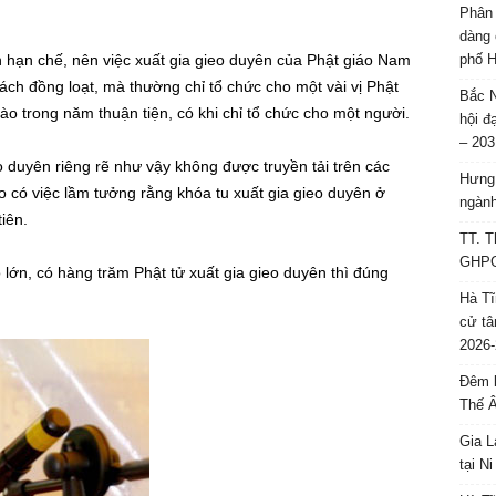
Phân 
dàng 
n hạn chế, nên việc xuất gia gieo duyên của Phật giáo Nam
phố H
ách đồng loạt, mà thường chỉ tổ chức cho một vài vị Phật
Bắc N
ào trong năm thuận tiện, có khi chỉ tổ chức cho một người.
hội đ
– 203
eo duyên riêng rẽ như vậy không được truyền tải trên các
Hưng 
o có việc lầm tưởng rằng khóa tu xuất gia gieo duyên ở
ngành
iên.
TT. T
GHPGV
ô lớn, có hàng trăm Phật tử xuất gia gieo duyên thì đúng
Hà Tĩ
cử tâ
2026-
Đêm l
Thế 
Gia L
tại N