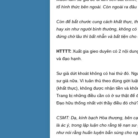
tố hình thức bên ngoài. Còn ngoài ra đâu 
Còn để bắt chước cung cách khất thực, thì
hay xin như người bình thường, không có 
đứng chờ lâu thì bất nhẫn và bất tiện cho 
HTTTT:
Xuất gia gieo duyên có 2 nội dung
và đạo hạnh.
Sư giả dứt khoát không có hai thứ đó. Ngư
sư giả nữa. Vì tuân thủ theo đúng giới luậ
(khất thực), không được nhận tiền và khôn
Trang bị những điều cần có ở sư thật để đ
Đạo hữu thống nhất với thầy điều đó chứ
CSMT: Dạ, kính bạch Hòa thượng, bên cạn
là ác ý, trong lập luận cho rằng tệ nạn sư
như nói rằng huấn luyện bắn súng cho ngư