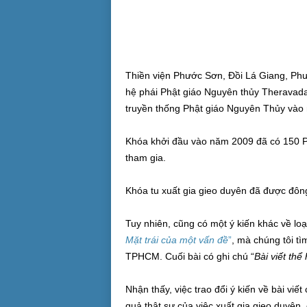
Thiền viện Phước Sơn, Đồi Lá Giang, Phư
hệ phái Phật giáo Nguyên thủy Theravada,
truyền thống Phật giáo Nguyên Thủy vào 
Khóa khởi đầu vào năm 2009 đã có 150 Phậ
tham gia.
Khóa tu xuất gia gieo duyên đã được đông
Tuy nhiên, cũng có một ý kiến khác về loại 
Mặt trái của một vấn đề
”
, mà chúng tôi t
TPHCM. Cuối bài có ghi chú “
Bài viết thể
Nhận thấy, việc trao đổi ý kiến về bài viế
quả thật sự của việc xuất gia gieo duyên