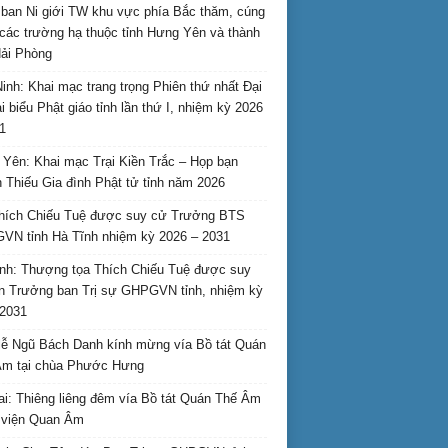
ban Ni giới TW khu vực phía Bắc thăm, cúng
các trường hạ thuộc tỉnh Hưng Yên và thành
ải Phòng
inh: Khai mạc trang trọng Phiên thứ nhất Đại
ại biểu Phật giáo tỉnh lần thứ I, nhiệm kỳ 2026
1
Yên: Khai mạc Trại Kiền Trắc – Họp bạn
 Thiếu Gia đình Phật tử tỉnh năm 2026
hích Chiếu Tuệ được suy cử Trưởng BTS
N tỉnh Hà Tĩnh nhiệm kỳ 2026 – 2031
nh: Thượng tọa Thích Chiếu Tuệ được suy
n Trưởng ban Trị sự GHPGVN tỉnh, nhiệm kỳ
2031
ễ Ngũ Bách Danh kính mừng vía Bồ tát Quán
Âm tại chùa Phước Hưng
ai: Thiêng liêng đêm vía Bồ tát Quán Thế Âm
i viện Quan Âm