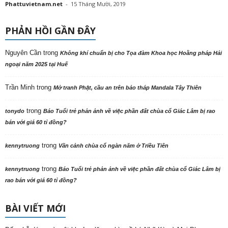
Phattuvietnam.net
-
15 Tháng Mười, 2019
PHẢN HỒI GẦN ĐÂY
Nguyên Cần
trong
Không khí chuẩn bị cho Tọa đàm Khoa học Hoằng pháp Hải
ngoại năm 2025 tại Huế
Trần Minh
trong
Mở tranh Phật, cầu an trên bảo tháp Mandala Tây Thiên
trong
tonydo
Báo Tuổi trẻ phản ảnh về việc phần đất chùa cổ Giác Lâm bị rao
bán với giá 60 tỉ đồng?
trong
kennytruong
Vãn cảnh chùa cổ ngàn năm ở Triều Tiên
trong
kennytruong
Báo Tuổi trẻ phản ảnh về việc phần đất chùa cổ Giác Lâm bị
rao bán với giá 60 tỉ đồng?
BÀI VIẾT MỚI