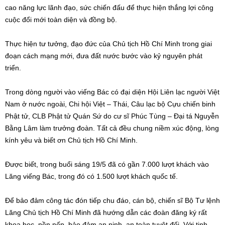
cao năng lực lãnh đạo, sức chiến đấu để thực hiện thắng lợi công
cuộc đổi mới toàn diện và đồng bộ.
Thực hiện tư tưởng, đạo đức của Chủ tịch Hồ Chí Minh trong giai
đoạn cách mạng mới, đưa đất nước bước vào kỷ nguyên phát
triển.
Trong dòng người vào viếng Bác có đại diện Hội Liên lạc người Việt
Nam ở nước ngoài, Chi hội Việt – Thái, Câu lạc bộ Cựu chiến binh
Phật tử, CLB Phật tử Quán Sứ do cư sĩ Phúc Tùng – Đại tá
Nguyễn
Bằng Lâm
làm trưởng đoàn. Tất cả đều chung niềm xúc động, lòng
kính yêu và biết ơn Chủ tịch Hồ Chí Minh.
Được biết, trong buổi sáng 19/5 đã có gần 7.000 lượt khách vào
Lăng viếng Bác, trong đó có 1.500 lượt khách quốc tế.
Để bảo đảm công tác đón tiếp chu đáo, cán bộ, chiến sĩ Bộ Tư lệnh
Lăng Chủ tịch Hồ Chí Minh đã hướng dẫn các đoàn đăng ký rất
khoa học, nền nếp, bảo đảm an ninh, an toàn tuyệt đối. Với tinh