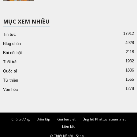
MỤC XEM NHIỀU
17912
Tin tức
4928
Blog chùa
2118
Bài nổi bật
1932
Tuổi trẻ
1836
Quốc tế
1565
Từ thiện
1278
Văn hóa
Chủ trương
Biên tập
Gửi bài viết
Ủng hộ Phattuvietnam.net
Liên kết
© Thiết kế bởi
Sapo