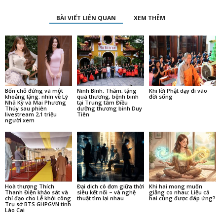
BÀI VIẾT LIÊN QUAN
XEM THÊM
Bốn chỗ đứng và một
Ninh Bình: Thăm, tặng
Khi lời Phật dạy đi vào
khoảng lặng: nhìn về Lý
quà thương, bệnh binh
đời sống
Nhã Kỳ và Mai Phương
tại Trung tâm Điều
Thúy sau phiên
dưỡng thương binh Duy
livestream 2,1 triệu
Tiên
người xem
Hoà thượng Thích
Đại dịch cô đơn giữa thời
Khi hai mong muốn
Thanh Điện khảo sát và
siêu kết nối – và nghệ
giằng co nhau: Liệu cả
chỉ đạo cho Lễ khởi công
thuật tìm lại nhau
hai cùng được đáp ứng?
Trụ sở BTS GHPGVN tỉnh
Lào Cai