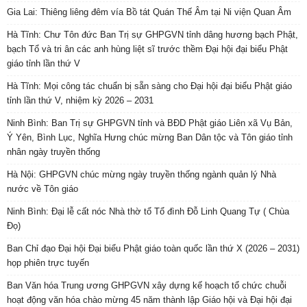
Gia Lai: Thiêng liêng đêm vía Bồ tát Quán Thế Âm tại Ni viện Quan Âm
Hà Tĩnh: Chư Tôn đức Ban Trị sự GHPGVN tỉnh dâng hương bạch Phật,
bạch Tổ và tri ân các anh hùng liệt sĩ trước thềm Đại hội đại biểu Phật
giáo tỉnh lần thứ V
Hà Tĩnh: Mọi công tác chuẩn bị sẵn sàng cho Đại hội đại biểu Phật giáo
tỉnh lần thứ V, nhiệm kỳ 2026 – 2031
Ninh Bình: Ban Trị sự GHPGVN tỉnh và BĐD Phật giáo Liên xã Vụ Bản,
Ý Yên, Bình Lục, Nghĩa Hưng chúc mừng Ban Dân tộc và Tôn giáo tỉnh
nhân ngày truyền thống
Hà Nội: GHPGVN chúc mừng ngày truyền thống ngành quản lý Nhà
nước về Tôn giáo
Ninh Bình: Đại lễ cất nóc Nhà thờ tổ Tổ đình Đỗ Linh Quang Tự ( Chùa
Đọ)
Ban Chỉ đạo Đại hội Đại biểu Phật giáo toàn quốc lần thứ X (2026 – 2031)
họp phiên trực tuyến
Ban Văn hóa Trung ương GHPGVN xây dựng kế hoạch tổ chức chuỗi
hoạt động văn hóa chào mừng 45 năm thành lập Giáo hội và Đại hội đại