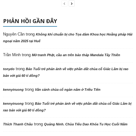
PHẢN HỒI GẦN ĐÂY
Nguyên Cần
trong
Không khí chuẩn bị cho Tọa đàm Khoa học Hoằng pháp Hải
ngoại năm 2025 tại Huế
Trần Minh
trong
Mở tranh Phật, cầu an trên bảo tháp Mandala Tây Thiên
trong
tonydo
Báo Tuổi trẻ phản ảnh về việc phần đất chùa cổ Giác Lâm bị rao
bán với giá 60 tỉ đồng?
trong
kennytruong
Vãn cảnh chùa cổ ngàn năm ở Triều Tiên
trong
kennytruong
Báo Tuổi trẻ phản ảnh về việc phần đất chùa cổ Giác Lâm bị
rao bán với giá 60 tỉ đồng?
trong
Thích Thanh Châu
Quảng Ninh. Chùa Tiêu Dao Khóa Tu Học Cuối Năm