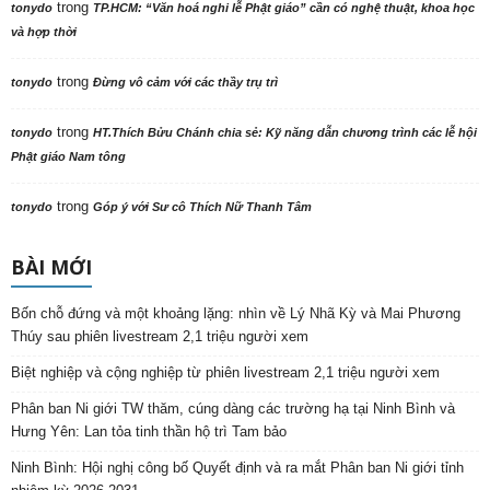
trong
tonydo
TP.HCM: “Văn hoá nghi lễ Phật giáo” cần có nghệ thuật, khoa học
và hợp thời
trong
tonydo
Đừng vô cảm với các thầy trụ trì
trong
tonydo
HT.Thích Bửu Chánh chia sẻ: Kỹ năng dẫn chương trình các lễ hội
Phật giáo Nam tông
trong
tonydo
Góp ý với Sư cô Thích Nữ Thanh Tâm
BÀI MỚI
Bốn chỗ đứng và một khoảng lặng: nhìn về Lý Nhã Kỳ và Mai Phương
Thúy sau phiên livestream 2,1 triệu người xem
Biệt nghiệp và cộng nghiệp từ phiên livestream 2,1 triệu người xem
Phân ban Ni giới TW thăm, cúng dàng các trường hạ tại Ninh Bình và
Hưng Yên: Lan tỏa tinh thần hộ trì Tam bảo
Ninh Bình: Hội nghị công bố Quyết định và ra mắt Phân ban Ni giới tỉnh