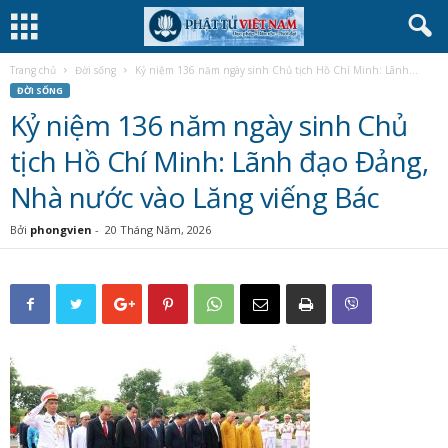
Trang chủ
Đời sống
Kỷ niệm 136 năm ngày sinh Chủ tịch Hồ Chí Minh: Lãnh...
ĐỜI SỐNG
Kỷ niệm 136 năm ngày sinh Chủ
tịch Hồ Chí Minh: Lãnh đạo Đảng,
Nhà nước vào Lăng viếng Bác
Bởi
phongvien
-
20 Tháng Năm, 2026