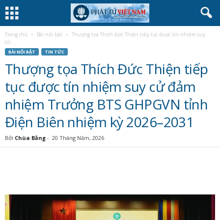
Trang chủ
Bài nổi bật
Thượng tọa Thích Đức Thiện tiếp tục được tín nhiệm suy
cử...
BÀI NỔI BẬT
TIN TỨC
Thượng tọa Thích Đức Thiện tiếp
tục được tín nhiệm suy cử đảm
nhiệm Trưởng BTS GHPGVN tỉnh
Điện Biên nhiệm kỳ 2026–2031
Bởi
Chùa Bằng
-
20 Tháng Năm, 2026