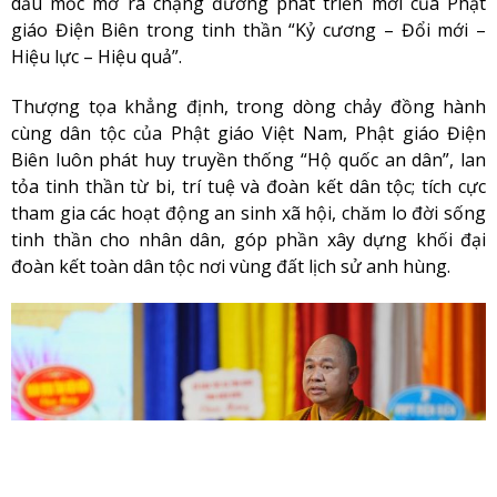
dấu mốc mở ra chặng đường phát triển mới của Phật
giáo Điện Biên trong tinh thần “Kỷ cương – Đổi mới –
Hiệu lực – Hiệu quả”.
Thượng tọa khẳng định, trong dòng chảy đồng hành
cùng dân tộc của Phật giáo Việt Nam, Phật giáo Điện
Biên luôn phát huy truyền thống “Hộ quốc an dân”, lan
tỏa tinh thần từ bi, trí tuệ và đoàn kết dân tộc; tích cực
tham gia các hoạt động an sinh xã hội, chăm lo đời sống
tinh thần cho nhân dân, góp phần xây dựng khối đại
đoàn kết toàn dân tộc nơi vùng đất lịch sử anh hùng.